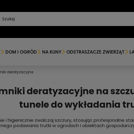
Y
DOM I OGRÓD
NA KUNY
ODSTRASZACZE ZWIERZĄT
L
iki deratyzacyjne
mniki deratyzacyjne na szczur
tunele do wykładania tru
e i higienicznie zwalczaj szczury, stosując profesjonalne sta
nego podawania trutki w ogrodach i obiektach gospodarcz