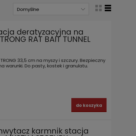
acja deratyzacyjna na
 STRONG RAT BAIT TUNNEL
STRONG 33,5 cm na myszy i szczury. Bezpieczny
a warunki. Do pasty, kostek i granulatu.
do koszyka
hwytacz karmnik stacja