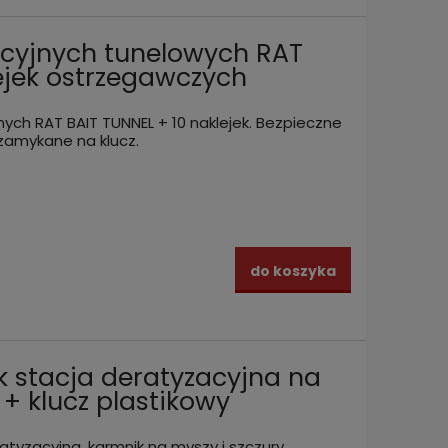
TUNNE
cz
15,99 zł
13,99
do koszyka
ej
zacyjnych tunelowych RAT
lejek ostrzegawczych
nych RAT BAIT TUNNEL + 10 naklejek. Bezpieczne
 zamykane na klucz.
do koszyka
 stacja deratyzacyjna na
+ klucz plastikowy
tyzacyjna, karmnik na myszy i szczury.