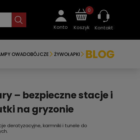
0
Konto
Koszyk
Kontakt
BLOG
AMPY OWADOBÓJCZE
ŻYWOŁAPKI
y – bezpieczne stacje i
tki na gryzonie
cje deratyzacyjne, karmniki i tunele do
ych.