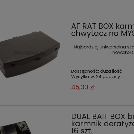
AF RAT BOX karm
chwytacz na MYS
Najbardziej uniwersalna st
nowatorsk
Dostępność:
duża ilość
Wysyłka w:
24 godziny
45,00 zł
DUAL BAIT BOX b
karmnik deratyz
16 szt.