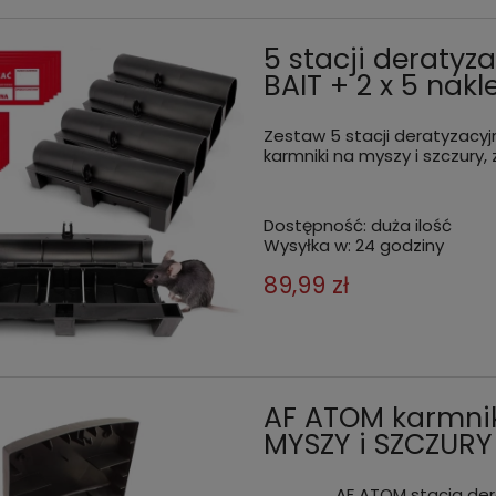
powiadom
zł
35,98 zł
zoba
o
więc
dostępności
5 stacji deraty
BAIT + 2 x 5 nak
Zestaw 5 stacji deratyzacyj
karmniki na myszy i szczury,
Dostępność:
duża ilość
Wysyłka w:
24 godziny
89,99 zł
AF ATOM karmnik
MYSZY i SZCZURY 
AF ATOM stacja dera