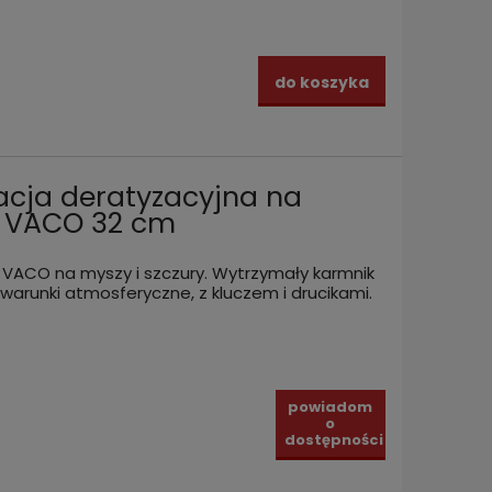
do koszyka
acja deratyzacyjna na
Y VACO 32 cm
 VACO na myszy i szczury. Wytrzymały karmnik
warunki atmosferyczne, z kluczem i drucikami.
powiadom
o
dostępności
UAL
Stacja deratyzacyjna karmnik na
Karmni
 na
MYSZY i SZCZURY SENS
na mys