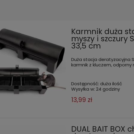
Karmnik duża st
myszy i szczury
33,5 cm
Duża stacja deratyzacyjna 
karmnik z kluczem, odporny n
Dostępność:
duża ilość
Wysyłka w:
24 godziny
13,99 zł
DUAL BAIT BOX c