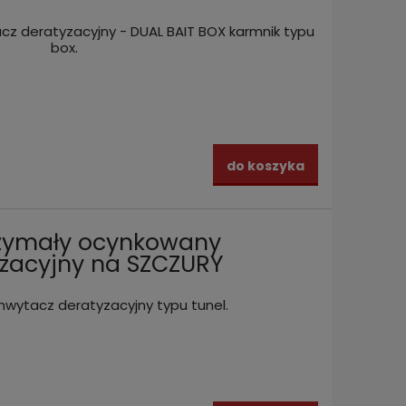
z deratyzacyjny - DUAL BAIT BOX karmnik typu
box.
do koszyka
rzymały ocynkowany
zacyjny na SZCZURY
wytacz deratyzacyjny typu tunel.