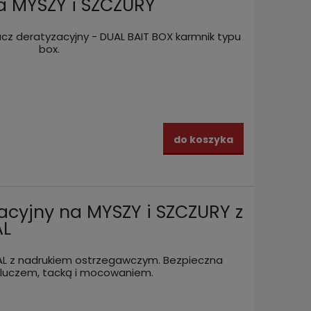
a MYSZY i SZCZURY
z deratyzacyjny - DUAL BAIT BOX karmnik typu
box.
do koszyka
acyjny na MYSZY i SZCZURY z
AL
AL z nadrukiem ostrzegawczym. Bezpieczna
 kluczem, tacką i mocowaniem.