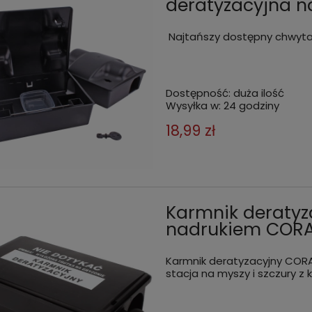
deratyzacyjna n
Najtańszy dostępny chwytac
Dostępność:
duża ilość
Wysyłka w:
24 godziny
18,99 zł
Karmnik deratyz
nadrukiem COR
Karmnik deratyzacyjny COR
stacja na myszy i szczury z