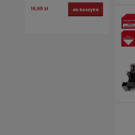
informacyjnym
21,99 
16,99 zł
do koszyka