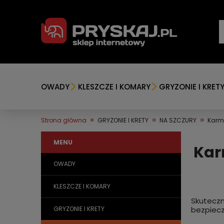
OWADY
KLESZCZE I KOMARY
GRYZONIE I KRET
»
»
»
Strona główna
GRYZONIE I KRETY
NA SZCZURY
Karmn
MENU
Kar
OWADY
KLESZCZE I KOMARY
Skuteczni
GRYZONIE I KRETY
bezpiecz