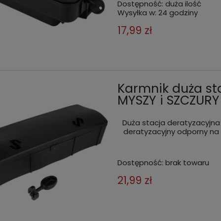
Dostępność:
duża ilość
Wysyłka w:
24 godziny
17,99 zł
Karmnik duża st
MYSZY i SZCZUR
Duża stacja deratyzacyjna
deratyzacyjny odporny na 
Dostępność:
brak towaru
21,99 zł
k duża stacja deratyzacyjna
Karmnik deratyzacyjny 2W1 D
ZY i SZCZURY VACO 32 cm
BAIT BOX + chwytacz pułapka
szczury SNAP-E