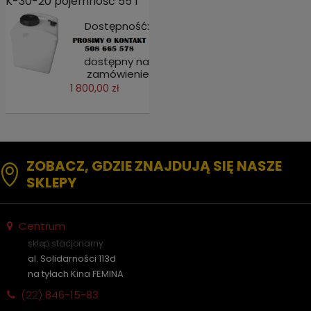
K-30-20 pojemność 55 l
Dostępność:
dostępny na
zamówienie
1 800,00 zł
ZOBACZ, GDZIE ZNAJDUJĄ SIĘ NASZE
SKLEPY
Centrum
sklep stacjonarny
al. Solidarności 113d
na tyłach Kina FEMINA
(22)
846-15-83