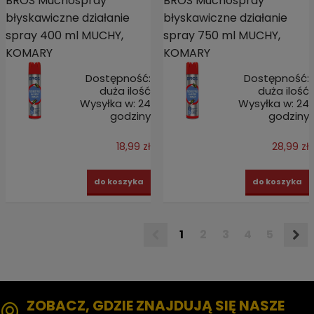
BROS Muchospray
BROS Muchospray
błyskawiczne działanie
błyskawiczne działanie
spray 400 ml MUCHY,
spray 750 ml MUCHY,
KOMARY
KOMARY
Dostępność:
Dostępność:
duża ilość
duża ilość
Wysyłka w:
24
Wysyłka w:
24
godziny
godziny
18,99 zł
28,99 zł
do koszyka
do koszyka
1
2
3
4
5
ZOBACZ, GDZIE ZNAJDUJĄ SIĘ NASZE