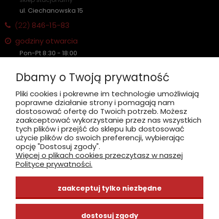
ul. Ciechanowska 15
(22)
846-15-83
godziny otwarcia
Pon-Pt 8:30 - 18:00
Sobota nieczynne
Dbamy o Twoją prywatność
Płatność: gotówka, karta, BLIK
Pliki cookies i pokrewne im technologie umożliwiają
poprawne działanie strony i pomagają nam
zobacz, jak dojechać
dostosować ofertę do Twoich potrzeb. Możesz
zaakceptować wykorzystanie przez nas wszystkich
tych plików i przejść do sklepu lub dostosować
użycie plików do swoich preferencji, wybierając
opcję "Dostosuj zgody".
Więcej o plikach cookies przeczytasz w naszej
INFORMACJE
Polityce prywatności.
ZAKUPY
zaakceptuj tylko niezbędne
CENTRUM WIEDZY
dostosuj zgody