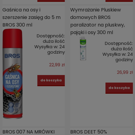
Gaśnica na osy i
Wymrażanie Pluskiew
szerszenie zasięg do 5 m
domowych BROS
BROS 300 ml
paralizator na pluskwy,
pająki i osy 300 ml
Dostępność:
duża ilość
Dostępność:
Wysyłka w:
24
duża ilość
godziny
Wysyłka w:
24
godziny
22,99 zł
26,99 zł
do koszyka
do koszyka
BROS 007 NA MRÓWKI
BROS DEET 50%