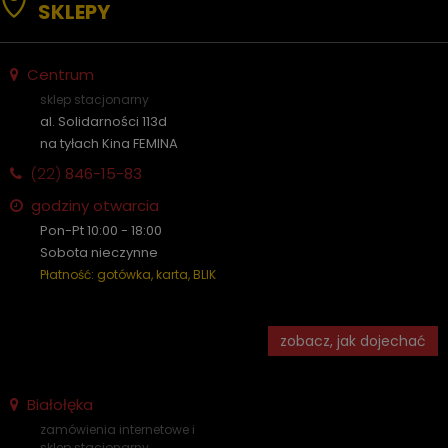
SKLEPY
Centrum
sklep stacjonarny
al. Solidarności 113d
na tyłach Kina FEMINA
(22)
846-15-83
godziny otwarcia
Pon-Pt 10:00 - 18:00
Sobota nieczynne
Płatność: gotówka, karta, BLIK
zobacz, jak dojechać
Białołęka
zamówienia internetowe i
sklep stacjonarny