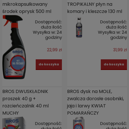
mikrokapsułkowany
TROPIKALNY płyn na
środek oprysk 500 ml
komary i kleszcze 130 ml
Dostępność:
Dostępność:
duża ilość
duża ilość
Wysyłka w:
24
Wysyłka w:
24
godziny
godziny
22,99 zł
31,99 zł
do koszyka
do koszyka
BROS DWUSKŁADNIK
BROS dysk na MOLE,
proszek 40 g +
zwalcza dorosłe osobniki,
rozcieńczalnik 40 ml
jaja i larwy KWIAT
MUCHY
POMARAŃCZY
Dostępność:
Dostępność:
duża ilość
duża ilość