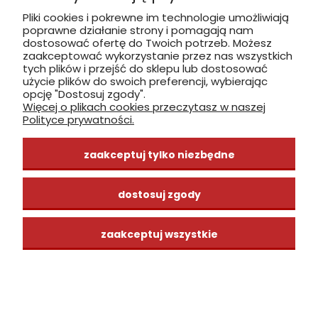
Pliki cookies i pokrewne im technologie umożliwiają
poprawne działanie strony i pomagają nam
zobacz, jak dojechać
dostosować ofertę do Twoich potrzeb. Możesz
zaakceptować wykorzystanie przez nas wszystkich
tych plików i przejść do sklepu lub dostosować
użycie plików do swoich preferencji, wybierając
opcję "Dostosuj zgody".
Więcej o plikach cookies przeczytasz w naszej
INFORMACJE
Polityce prywatności.
ZAKUPY
zaakceptuj tylko niezbędne
CENTRUM WIEDZY
dostosuj zgody
zaakceptuj wszystkie
pokaż pełną wersję strony
Sklep internetowy Shoper Premium