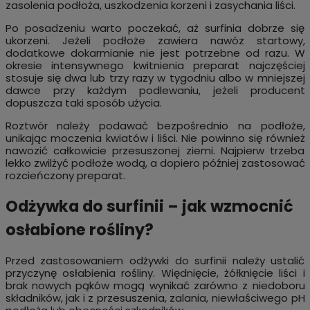
zasolenia podłoża, uszkodzenia korzeni i zasychania liści.
Po posadzeniu warto poczekać, aż surfinia dobrze się
ukorzeni. Jeżeli podłoże zawiera nawóz startowy,
dodatkowe dokarmianie nie jest potrzebne od razu. W
okresie intensywnego kwitnienia preparat najczęściej
stosuje się dwa lub trzy razy w tygodniu albo w mniejszej
dawce przy każdym podlewaniu, jeżeli producent
dopuszcza taki sposób użycia.
Roztwór należy podawać bezpośrednio na podłoże,
unikając moczenia kwiatów i liści. Nie powinno się również
nawozić całkowicie przesuszonej ziemi. Najpierw trzeba
lekko zwilżyć podłoże wodą, a dopiero później zastosować
rozcieńczony preparat.
Odżywka do surfinii – jak wzmocnić
osłabione rośliny?
Przed zastosowaniem odżywki do surfinii należy ustalić
przyczynę osłabienia rośliny. Więdnięcie, żółknięcie liści i
brak nowych pąków mogą wynikać zarówno z niedoboru
składników, jak i z przesuszenia, zalania, niewłaściwego pH