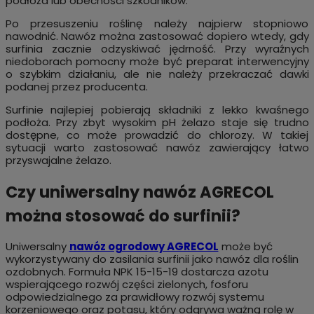
podłoża lub obecności szkodników.
Po przesuszeniu roślinę należy najpierw stopniowo
nawodnić. Nawóz można zastosować dopiero wtedy, gdy
surfinia zacznie odzyskiwać jędrność. Przy wyraźnych
niedoborach pomocny może być preparat interwencyjny
o szybkim działaniu, ale nie należy przekraczać dawki
podanej przez producenta.
Surfinie najlepiej pobierają składniki z lekko kwaśnego
podłoża. Przy zbyt wysokim pH żelazo staje się trudno
dostępne, co może prowadzić do chlorozy. W takiej
sytuacji warto zastosować nawóz zawierający łatwo
przyswajalne żelazo.
Czy uniwersalny nawóz AGRECOL
można stosować do surfinii?
Uniwersalny
nawóz ogrodowy AGRECOL
może być
wykorzystywany do zasilania surfinii jako nawóz dla roślin
ozdobnych. Formuła NPK 15-15-19 dostarcza azotu
wspierającego rozwój części zielonych, fosforu
odpowiedzialnego za prawidłowy rozwój systemu
korzeniowego oraz potasu, który odgrywa ważną rolę w