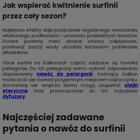
Jak wspierać kwitnienie surfinii
przez cały sezon?
Najlepsze efekty daje połączenie regularnego nawożenia,
właściwego podlewania i usuwania przekwitłych kwiatów.
Donice powinny mieć drożne otwory odpływowe,
ponieważ zastój wody utrudnia korzeniom pobieranie
składników.
Obok surfinii na balkonach często sadzone są również
pelargonie. Do ich pielęgnacji warto wybrać odpowiednio
dopasowany
nawóz do pelargonii
. Kwitnący balkon
może stać się również przyjemnym miejscem odpoczynku.
Atmosferę we wnętrzu domu mogą uzupełnić
olejki
eteryczne
oraz przeznaczone do ich rozpylania
dyfuzory
.
Najczęściej zadawane
pytania o nawóz do surfinii