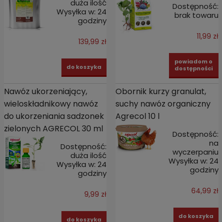
duża ilość
Dostępność:
Wysyłka w:
24
brak towaru
godziny
11,99 zł
139,99 zł
powiadom o
do koszyka
dostępności
Nawóz ukorzeniający,
Obornik kurzy granulat,
wieloskładnikowy nawóz
suchy nawóz organiczny
do ukorzeniania sadzonek
Agrecol 10 l
zielonych AGRECOL 30 ml
Dostępność:
na
Dostępność:
wyczerpaniu
duża ilość
Wysyłka w:
24
Wysyłka w:
24
godziny
godziny
64,99 zł
9,99 zł
do koszyka
do koszyka