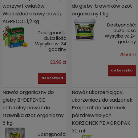
warzyw i kwiatów.
do gleby, trawników azot
Wieloskładnikowy nawóz
organiczny 1 kg
AGRECOL 1,2 kg
Dostępność:
duża ilość
Dostępność:
Wysyłka w:
24
duża ilość
godziny
Wysyłka w:
24
godziny
29,99 zł
23,99 zł
do koszyka
do koszyka
Nawóz organiczny do
Nawóz ukorzeniający,
gleby B-DEFENCE
ukorzeniacz do sadzonek.
naturalny nawóz do
Preparat do sadzonek
trawnika azot organiczny
półzdrewniałych
5 kg
KORZONEK PZ AGROPAK
30 ml
Dostępność: