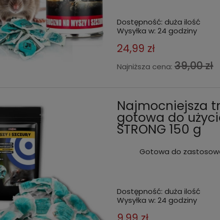
Dostępność:
duża ilość
Wysyłka w:
24 godziny
24,99 zł
39,00 zł
Najniższa cena:
Najmocniejsza tr
gotowa do użyci
STRONG 150 g
Gotowa do zastosowan
Dostępność:
duża ilość
Wysyłka w:
24 godziny
 na gryzonie BROS granulat na
Trutka na szczury i myszy pas
 i norniki 140 G
bromadiolon odporna na wil
9,99 zł