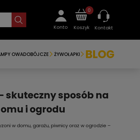
0
Konto
Koszyk
Kontakt
BLOG
AMPY OWADOBÓJCZE
ŻYWOŁAPKI
 – skuteczny sposób na
 domu i ogrodu
zoni w domu, garażu, piwnicy oraz w ogrodzie –