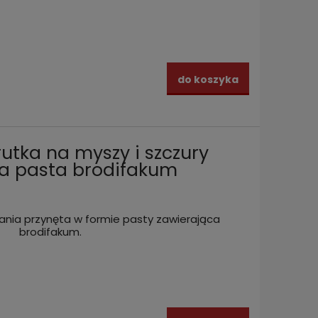
do koszyka
utka na myszy i szczury
a pasta brodifakum
ia przynęta w formie pasty zawierająca
brodifakum.
ta
Trutka na MYSZY i SZCZURY mocna
3 kg T
goć
pasta DIFENAKUM muribrom 15 kg
Mumifi