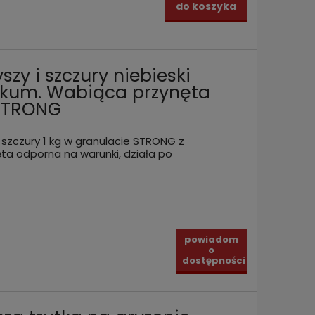
MURIB
do koszyka
465,00 zł
105,0
zyka
do koszyka
szy i szczury niebieski
akum. Wabiąca przynęta
 STRONG
 szczury 1 kg w granulacie STRONG z
ta odporna na warunki, działa po
powiadom
o
dostępności