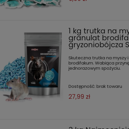
TOXAN 1 kg
ł
54,99 zł
do koszyka
do kos
1 kg trutka na my
granulat brodif
gryzoniobójcza
Skuteczna trutka na myszy i
brodifakum. Wabiąca przynę
jednorazowym spożyciu.
Dostępność:
brak towaru
27,99 zł