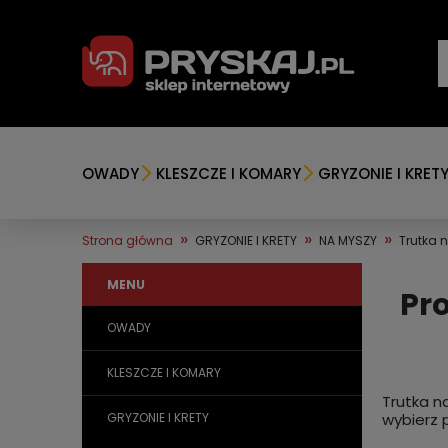
OWADY
KLESZCZE I KOMARY
GRYZONIE I KRET
»
»
»
Strona główna
GRYZONIE I KRETY
NA MYSZY
Trutka 
MENU
Pr
OWADY
KLESZCZE I KOMARY
Trutka n
GRYZONIE I KRETY
wybierz 