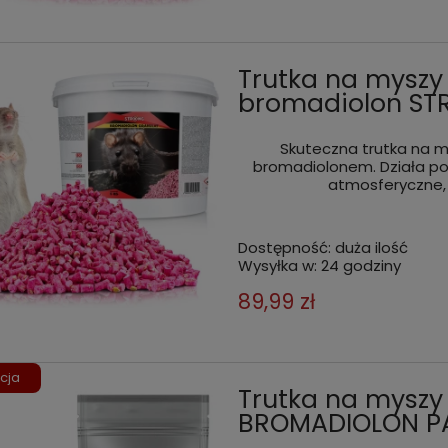
Trutka na myszy 
bromadiolon ST
Skuteczna trutka na m
bromadiolonem. Działa po
atmosferyczne, 
Dostępność:
duża ilość
Wysyłka w:
24 godziny
89,99 zł
cja
Trutka na myszy
BROMADIOLON PAS