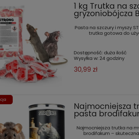
1 kg Trutka na sz
gryzoniobójcza
Pasta na szczury i myszy S
trutka gotowa do użyc
Dostępność:
duża ilość
Wysyłka w:
24 godziny
30,99 zł
cja
Najmocniejsza tr
pasta brodifaku
Najmocniejsza trutka na my
brodifakum – skuteczna