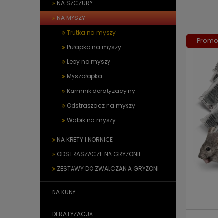
NA SZCZURY
NA MYSZY
Trutka na myszy
Promo
Pułapka na myszy
Lepy na myszy
Myszołapka
Karmnik deratyzacyjny
Odstraszacz na myszy
Wabik na myszy
NA KRETY I NORNICE
ODSTRASZACZE NA GRYZONIE
ZESTAWY DO ZWALCZANIA GRYZONI
NA KUNY
DERATYZACJA