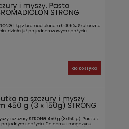
czury i myszy. Pasta
 BROMADIOLON STRONG
TRONG 1 kg z bromadiolonem 0,005%. Skuteczna
ia, działa już po jednorazowym spożyciu.
do koszyka
utka na szczury i myszy
m 450 g (3 x 150g) STRONG
szy i szczury STRONG 450 g (3x150 g). Pasta z
 po jednym spożyciu. Do domu i magazynu.