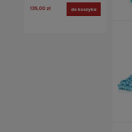
135,00 zł
9,99 z
do koszyka