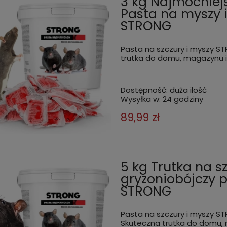
3 kg Najmocniejs
Pasta na myszy 
STRONG
Pasta na szczury i myszy S
trutka do domu, magazynu 
Dostępność:
duża ilość
Wysyłka w:
24 godziny
89,99 zł
5 kg Trutka na s
gryzoniobójczy
STRONG
Pasta na szczury i myszy S
Skuteczna trutka do domu,