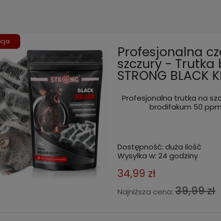
cja
Profesjonalna c
szczury - Trutk
STRONG BLACK KI
Profesjonalna trutka na szc
brodifakum 50 ppm 
Dostępność:
duża ilość
Wysyłka w:
24 godziny
34,99 zł
39,99 zł
Najniższa cena: