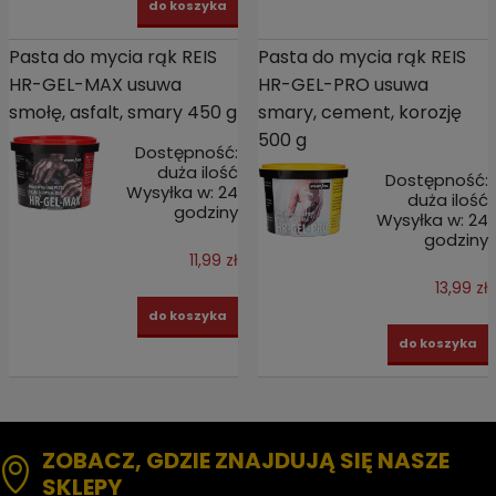
do koszyka
Pasta do mycia rąk REIS
Pasta do mycia rąk REIS
HR-GEL-MAX usuwa
HR-GEL-PRO usuwa
smołę, asfalt, smary 450 g
smary, cement, korozję
500 g
Dostępność:
duża ilość
Dostępność:
Wysyłka w:
24
duża ilość
godziny
Wysyłka w:
24
godziny
11,99 zł
13,99 zł
do koszyka
do koszyka
ZOBACZ, GDZIE ZNAJDUJĄ SIĘ NASZE
SKLEPY