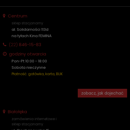
Centrum
sklep stacjonarny
al. Solidarności 113d
na tyłach Kina FEMINA
(22)
846-15-83
godziny otwarcia
Pon-Pt 10:00 - 18:00
Sobota nieczynne
Płatność: gotówka, karta, BLIK
zobacz, jak dojechać
Białołęka
zamówienia internetowe i
sklep stacjonarny