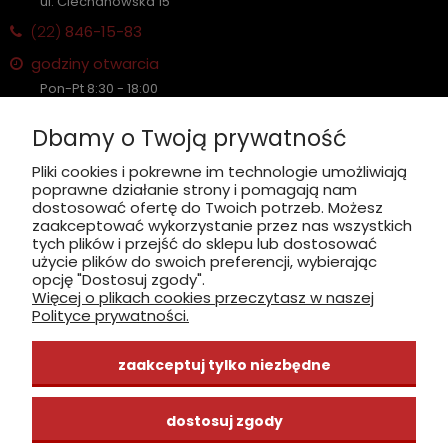
ul. Ciechanowska 15
(22)
846-15-83
godziny otwarcia
Pon-Pt 8:30 - 18:00
Sobota nieczynne
Dbamy o Twoją prywatność
Płatność: gotówka, karta, BLIK
Pliki cookies i pokrewne im technologie umożliwiają
poprawne działanie strony i pomagają nam
zobacz, jak dojechać
dostosować ofertę do Twoich potrzeb. Możesz
zaakceptować wykorzystanie przez nas wszystkich
tych plików i przejść do sklepu lub dostosować
użycie plików do swoich preferencji, wybierając
opcję "Dostosuj zgody".
Więcej o plikach cookies przeczytasz w naszej
INFORMACJE
Polityce prywatności.
ZAKUPY
zaakceptuj tylko niezbędne
CENTRUM WIEDZY
dostosuj zgody