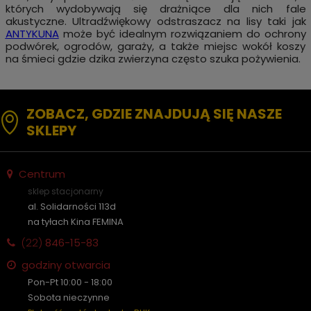
których wydobywają się drażniące dla nich fale
akustyczne. Ultradźwiękowy odstraszacz na lisy taki jak
ANTYKUNA
może być idealnym rozwiązaniem do ochrony
podwórek, ogrodów, garaży, a także miejsc wokół koszy
na śmieci gdzie dzika zwierzyna często szuka pożywienia.
ZOBACZ, GDZIE ZNAJDUJĄ SIĘ NASZE
SKLEPY
Centrum
sklep stacjonarny
al. Solidarności 113d
na tyłach Kina FEMINA
(22)
846-15-83
godziny otwarcia
Pon-Pt 10:00 - 18:00
Sobota nieczynne