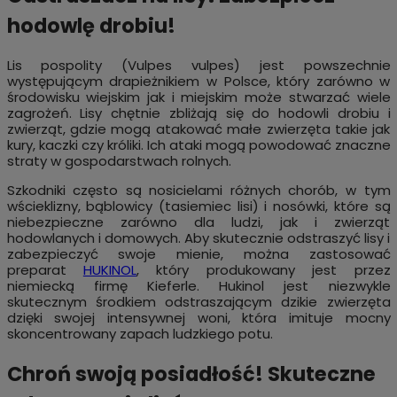
hodowlę drobiu!
Lis pospolity (Vulpes vulpes) jest powszechnie
występującym drapieżnikiem w Polsce, który zarówno w
środowisku wiejskim jak i miejskim może stwarzać wiele
zagrożeń. Lisy chętnie zbliżają się do hodowli drobiu i
zwierząt, gdzie mogą atakować małe zwierzęta takie jak
kury, kaczki czy króliki. Ich ataki mogą powodować znaczne
straty w gospodarstwach rolnych.
Szkodniki często są nosicielami różnych chorób, w tym
wścieklizny, bąblowicy (tasiemiec lisi) i nosówki, które są
niebezpieczne zarówno dla ludzi, jak i zwierząt
hodowlanych i domowych. Aby skutecznie odstraszyć lisy i
zabezpieczyć swoje mienie, można zastosować
preparat
HUKINOL
, który produkowany jest przez
niemiecką firmę Kieferle. Hukinol jest niezwykle
skutecznym środkiem odstraszającym dzikie zwierzęta
dzięki swojej intensywnej woni, która imituje mocny
skoncentrowany zapach ludzkiego potu.
Chroń swoją posiadłość! Skuteczne