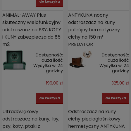
do koszyka
ANIMAL-AWAY Plus
ANTYKUNA nocny
skuteczny wielofunkcyjny
odstraszacz na kuny
odstraszacz na PSY, KOTY
potrójny hermetyczny
i KUNY zabezpiecza do 85
cichy na 150 m²
m2
PREDATOR
Dostępność:
Dostępność:
duża ilość
duża ilość
Wysyłka w:
24
Wysyłka w:
24
godziny
godziny
199,00 zł
325,00 zł
do koszyka
do koszyka
Ultradźwiękowy
Odstraszacz na kuny
odstraszacz na kuny, lisy,
cichy pięciogłośnikowy
psy, koty, ptaki z
hermetyczny ANTYKUNA