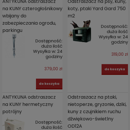
ANTYKUNA odstraszacz
Odstraszacz na psy, kuny,
na KUNY czterogłośnikowy
koty, ptaki Yard Gard 750
wbijany do
m2
zabezpieczania ogrodu,
Dostępność:
parkingu
duża ilość
Wysyłka w:
24
Dostępność:
godziny
duża ilość
Wysyłka w:
24
319,00 zł
godziny
379,00 zł
do koszyka
do koszyka
ANTYKUNA odstraszacz
Odstraszacz na ptaki,
na KUNY hermetyczny
nietoperze, gryzonie, dziki,
potrójny
kuny z czujnikiem ruchu
dźwiękowo-świetlny
Dostępność:
OD12A
duża ilość