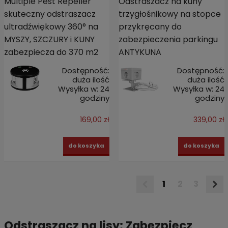
Multiple Pest Repeller
Odstraszacz na kuny
skuteczny odstraszacz
trzygłośnikowy na stopce
ultradźwiękowy 360° na
przykręcany do
MYSZY, SZCZURY i KUNY
zabezpieczenia parkingu
zabezpiecza do 370 m2
ANTYKUNA
Dostępność:
Dostępność:
duża ilość
duża ilość
Wysyłka w:
24
Wysyłka w:
24
godziny
godziny
169,00 zł
339,00 zł
do koszyka
do koszyka
1
2
3
Odstraszacz na lisy: Zabezpiecz