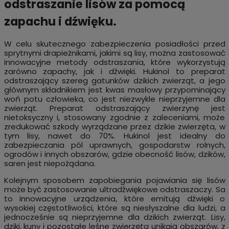
odstraszanie lisów za pomocą
zapachu i dźwięku.
W celu skutecznego zabezpieczenia posiadłości przed
sprytnymi drapieżnikami, jakimi są lisy, można zastosować
innowacyjne metody odstraszania, które wykorzystują
zarówno zapachy, jak i dźwięki. Hukinol to preparat
odstraszający szereg gatunków dzikich zwierząt, a jego
głównym składnikiem jest kwas masłowy przypominający
woń potu człowieka, co jest niezwykle nieprzyjemne dla
zwierząt. Preparat odstraszający zwierzynę jest
nietoksyczny i, stosowany zgodnie z zaleceniami, może
zredukować szkody wyrządzane przez dzikie zwierzęta, w
tym lisy, nawet do 70%. Hukinol jest idealny do
zabezpieczania pól uprawnych, gospodarstw rolnych,
ogrodów i innych obszarów, gdzie obecność lisów, dzików,
saren jest niepożądana.
Kolejnym sposobem zapobiegania pojawiania się lisów
może być zastosowanie ultradźwiękowe odstraszaczy. Sa
to innowacyjne urządzenia, które emitują dźwięki o
wysokiej częstotliwości, które są niesłyszalne dla ludzi, a
jednocześnie są nieprzyjemne dla dzikich zwierząt. Lisy,
dziki, kuny i pozostałe leśne zwierzęta unikają obszarów, z