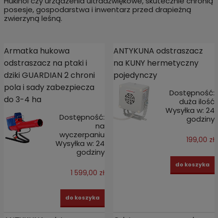
Hukinol czy urządzenia ultradźwiękowe, skutecznie chronią
posesje, gospodarstwa i inwentarz przed drapieżną
zwierzyną leśną.
Armatka hukowa
ANTYKUNA odstraszacz
odstraszacz na ptaki i
na KUNY hermetyczny
dziki GUARDIAN 2 chroni
pojedynczy
pola i sady zabezpiecza
Dostępność:
do 3-4 ha
duża ilość
Wysyłka w:
24
Dostępność:
godziny
na
wyczerpaniu
199,00 zł
Wysyłka w:
24
godziny
do koszyka
1 599,00 zł
do koszyka