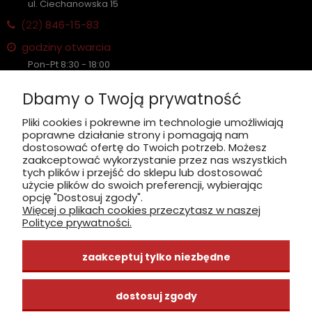
ul. Ciechanowska 15
(22)
846-15-83
godziny otwarcia
Pon-Pt 8:30 - 18:00
Sobota nieczynne
Dbamy o Twoją prywatność
Płatność: gotówka, karta, BLIK
Pliki cookies i pokrewne im technologie umożliwiają
poprawne działanie strony i pomagają nam
zobacz, jak dojechać
dostosować ofertę do Twoich potrzeb. Możesz
zaakceptować wykorzystanie przez nas wszystkich
tych plików i przejść do sklepu lub dostosować
użycie plików do swoich preferencji, wybierając
opcję "Dostosuj zgody".
Więcej o plikach cookies przeczytasz w naszej
INFORMACJE
Polityce prywatności.
ZAKUPY
zaakceptuj tylko niezbędne
CENTRUM WIEDZY
dostosuj zgody