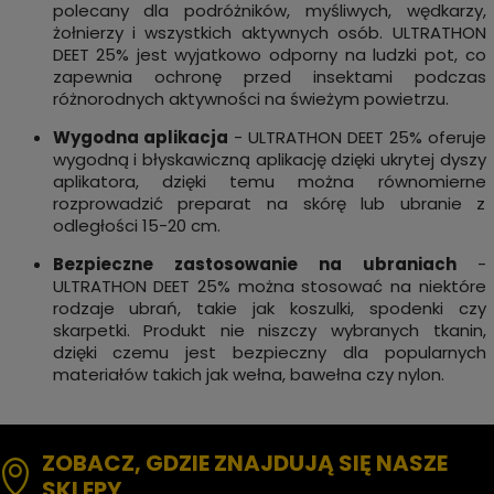
polecany dla podróżników, myśliwych, wędkarzy,
żołnierzy i wszystkich aktywnych osób. ULTRATHON
DEET 25% jest wyjatkowo odporny na ludzki pot, co
zapewnia ochronę przed insektami podczas
różnorodnych aktywności na świeżym powietrzu.
Wygodna aplikacja
- ULTRATHON DEET 25% oferuje
wygodną i błyskawiczną aplikację dzięki ukrytej dyszy
aplikatora, dzięki temu można równomierne
rozprowadzić preparat na skórę lub ubranie z
odległości 15-20 cm.
Bezpieczne zastosowanie na ubraniach
-
ULTRATHON DEET 25% można stosować na niektóre
rodzaje ubrań, takie jak koszulki, spodenki czy
skarpetki. Produkt nie niszczy wybranych tkanin,
dzięki czemu jest bezpieczny dla popularnych
materiałów takich jak wełna, bawełna czy nylon.
ZOBACZ, GDZIE ZNAJDUJĄ SIĘ NASZE
SKLEPY