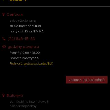
Centrum
sklep stacjonarny
al. Solidarności 113d
na tyłach Kina FEMINA
(22)
846-15-83
godziny otwarcia
Pon-Pt 10:00 - 18:00
Sobota nieczynne
Płatność: gotówka, karta, BLIK
zobacz, jak dojechać
Białołęka
zamówienia internetowe i
sklep stacjonarny