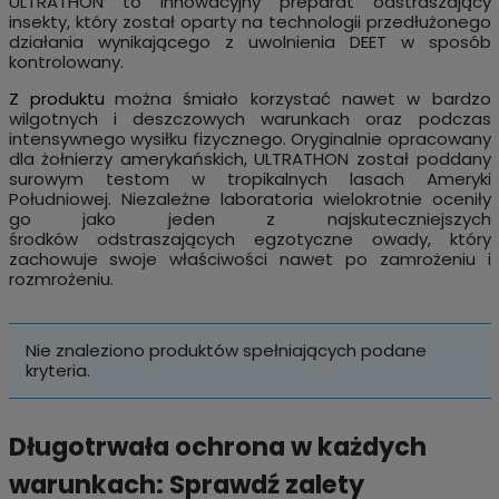
ULTRATHON to innowacyjny preparat odstraszający
insekty, który został oparty na technologii przedłużonego
działania wynikającego z uwolnienia DEET w sposób
kontrolowany.
Z produktu
można śmiało korzystać nawet w bardzo
wilgotnych i deszczowych warunkach oraz podczas
intensywnego wysiłku fizycznego. Oryginalnie opracowany
dla żołnierzy amerykańskich, ULTRATHON został poddany
surowym testom w tropikalnych lasach Ameryki
Południowej. Niezależne laboratoria wielokrotnie oceniły
go jako jeden z najskuteczniejszych
środków odstraszających egzotyczne owady, który
zachowuje swoje właściwości nawet po zamrożeniu i
rozmrożeniu.
Nie znaleziono produktów spełniających podane
kryteria.
Długotrwała ochrona w każdych
warunkach: Sprawdź zalety