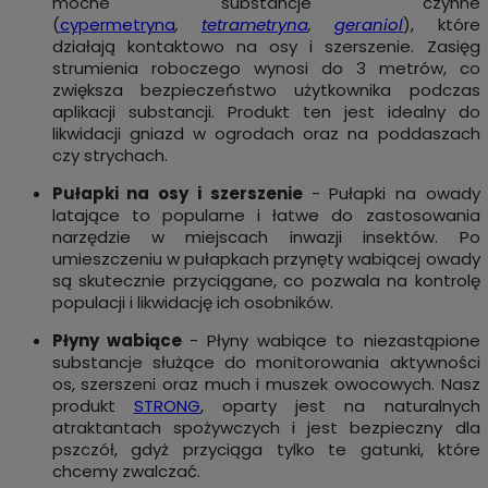
mocne substancje czynne
(
cypermetryna
,
tetrametryna
,
geraniol
), które
działają kontaktowo na osy i szerszenie. Zasięg
strumienia roboczego wynosi do 3 metrów, co
zwiększa bezpieczeństwo użytkownika podczas
aplikacji substancji. Produkt ten jest idealny do
likwidacji gniazd w ogrodach oraz na poddaszach
czy strychach.
Pułapki na osy i szerszenie
-
Pułapki na owady
latające to popularne i łatwe do zastosowania
narzędzie w miejscach inwazji insektów. Po
umieszczeniu w pułapkach przynęty wabiącej owady
są skutecznie przyciągane, co pozwala na kontrolę
populacji i likwidację ich osobników.
Płyny wabiące
- Płyny wabiące to niezastąpione
substancje służące do monitorowania aktywności
os, szerszeni oraz much i muszek owocowych. Nasz
produkt
STRONG
, oparty jest na naturalnych
atraktantach spożywczych i jest bezpieczny dla
pszczół, gdyż przyciąga tylko te gatunki, które
chcemy zwalczać.