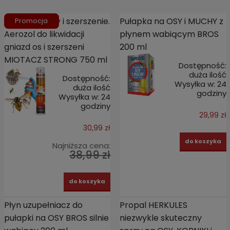
Środek na osy i szerszenie.
Pułapka na OSY i MUCHY z
Promocja
Aerozol do likwidacji
płynem wabiącym BROS
gniazd os i szerszeni
200 ml
MIOTACZ STRONG 750 ml
Dostępność:
duża ilość
Dostępność:
Wysyłka w:
24
duża ilość
godziny
Wysyłka w:
24
godziny
29,99 zł
30,99 zł
do koszyka
Najniższa cena:
38,99 zł
do koszyka
Płyn uzupełniacz do
Propal HERKULES
pułapki na OSY BROS silnie
niezwykle skuteczny