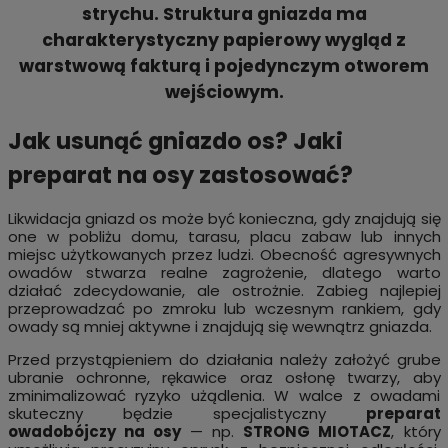
strychu. Struktura gniazda ma
charakterystyczny papierowy wygląd z
warstwową fakturą i pojedynczym otworem
wejściowym.
Jak usunąć gniazdo os? Jaki
preparat na osy zastosować?
Likwidacja gniazd os może być konieczna, gdy znajdują się
one w pobliżu domu, tarasu, placu zabaw lub innych
miejsc użytkowanych przez ludzi. Obecność agresywnych
owadów stwarza realne zagrożenie, dlatego warto
działać zdecydowanie, ale ostrożnie. Zabieg najlepiej
przeprowadzać po zmroku lub wczesnym rankiem, gdy
owady są mniej aktywne i znajdują się wewnątrz gniazda.
Przed przystąpieniem do działania należy założyć grube
ubranie ochronne, rękawice oraz osłonę twarzy, aby
zminimalizować ryzyko użądlenia. W walce z owadami
skuteczny będzie specjalistyczny
preparat
owadobójczy na osy
— np.
STRONG MIOTACZ
, który