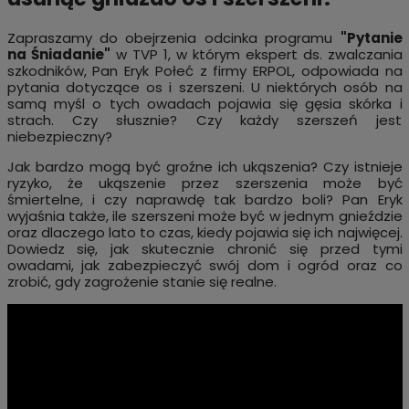
Zapraszamy do obejrzenia odcinka programu
"Pytanie
na Śniadanie"
w TVP 1, w którym ekspert ds. zwalczania
szkodników, Pan Eryk Połeć z firmy ERPOL, odpowiada na
pytania dotyczące os i szerszeni. U niektórych osób na
samą myśl o tych owadach pojawia się gęsia skórka i
strach. Czy słusznie? Czy każdy szerszeń jest
niebezpieczny?
Jak bardzo mogą być groźne ich ukąszenia? Czy istnieje
ryzyko, że ukąszenie przez szerszenia może być
śmiertelne, i czy naprawdę tak bardzo boli? Pan Eryk
wyjaśnia także, ile szerszeni może być w jednym gnieździe
oraz dlaczego lato to czas, kiedy pojawia się ich najwięcej.
Dowiedz się, jak skutecznie chronić się przed tymi
owadami, jak zabezpieczyć swój dom i ogród oraz co
zrobić, gdy zagrożenie stanie się realne.