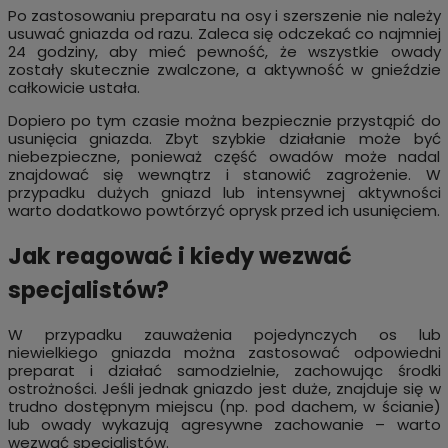
Po zastosowaniu preparatu na osy i szerszenie nie należy
usuwać gniazda od razu. Zaleca się odczekać co najmniej
24 godziny, aby mieć pewność, że wszystkie owady
zostały skutecznie zwalczone, a aktywność w gnieździe
całkowicie ustała.
Dopiero po tym czasie można bezpiecznie przystąpić do
usunięcia gniazda. Zbyt szybkie działanie może być
niebezpieczne, ponieważ część owadów może nadal
znajdować się wewnątrz i stanowić zagrożenie. W
przypadku dużych gniazd lub intensywnej aktywności
warto dodatkowo powtórzyć oprysk przed ich usunięciem.
Jak reagować i kiedy wezwać
specjalistów?
W przypadku zauważenia pojedynczych os lub
niewielkiego gniazda można zastosować odpowiedni
preparat i działać samodzielnie, zachowując środki
ostrożności. Jeśli jednak gniazdo jest duże, znajduje się w
trudno dostępnym miejscu (np. pod dachem, w ścianie)
lub owady wykazują agresywne zachowanie – warto
wezwać specjalistów.