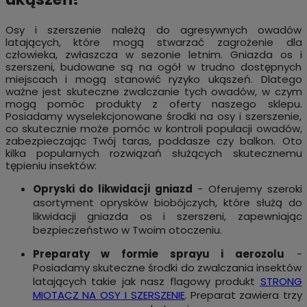
Osy i szerszenie należą do agresywnych owadów
latających, które mogą stwarzać zagrożenie dla
człowieka, zwłaszcza w sezonie letnim. Gniazda os i
szerszeni, budowane są na ogół w trudno dostępnych
miejscach i mogą stanowić ryzyko ukąszeń. Dlatego
ważne jest skuteczne zwalczanie tych owadów, w czym
mogą pomóc produkty z oferty naszego sklepu.
Posiadamy wyselekcjonowane środki na osy i szerszenie,
co skutecznie może pomóc w kontroli populacji owadów,
zabezpieczając Twój taras, poddasze czy balkon. Oto
kilka popularnych rozwiązań służących skutecznemu
tępieniu insektów:
Opryski do likwidacji gniazd
- Oferujemy szeroki
asortyment oprysków biobójczych, które służą do
likwidacji gniazda os i szerszeni, zapewniając
bezpieczeństwo w Twoim otoczeniu.
Preparaty w formie sprayu i aerozolu
-
Posiadamy skuteczne środki do zwalczania insektów
latających takie jak nasz flagowy produkt
STRONG
MIOTACZ NA OSY I SZERSZENIE
.
Preparat
zawiera trzy