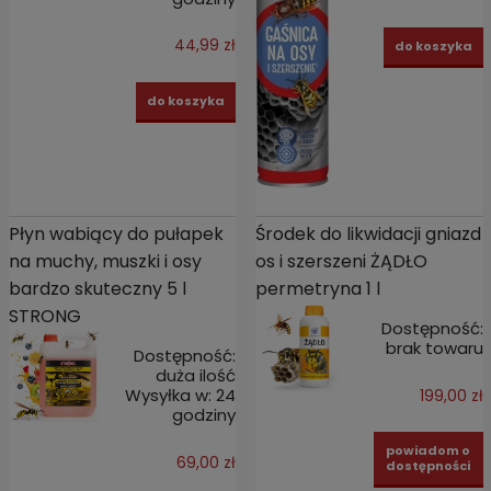
44,99 zł
do koszyka
do koszyka
Płyn wabiący do pułapek
Środek do likwidacji gniazd
na muchy, muszki i osy
os i szerszeni ŻĄDŁO
bardzo skuteczny 5 l
permetryna 1 l
STRONG
Dostępność:
brak towaru
Dostępność:
duża ilość
Wysyłka w:
24
199,00 zł
godziny
powiadom o
69,00 zł
dostępności