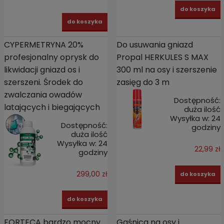
do koszyka
do koszyka
CYPERMETRYNA 20%
Do usuwania gniazd
profesjonalny oprysk do
Propal HERKULES S MAX
likwidacji gniazd os i
300 ml na osy i szerszenie
szerszeni. Środek do
zasięg do 3 m
zwalczania owadów
Dostępność:
latających i biegających
duża ilość
Wysyłka w:
24
Dostępność:
godziny
duża ilość
Wysyłka w:
24
22,99 zł
godziny
299,00 zł
do koszyka
do koszyka
FORTECA bardzo mocny
Gaśnica na osy i