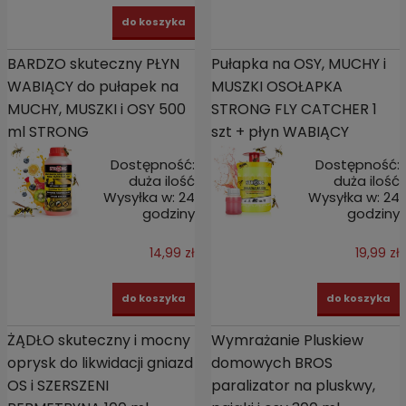
do koszyka
BARDZO skuteczny PŁYN
Pułapka na OSY, MUCHY i
WABIĄCY do pułapek na
MUSZKI OSOŁAPKA
MUCHY, MUSZKI i OSY 500
STRONG FLY CATCHER 1
ml STRONG
szt + płyn WABIĄCY
Dostępność:
Dostępność:
duża ilość
duża ilość
Wysyłka w:
24
Wysyłka w:
24
godziny
godziny
14,99 zł
19,99 zł
do koszyka
do koszyka
ŻĄDŁO skuteczny i mocny
Wymrażanie Pluskiew
oprysk do likwidacji gniazd
domowych BROS
OS i SZERSZENI
paralizator na pluskwy,