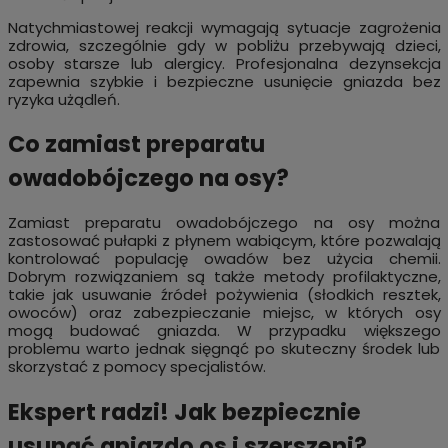
Natychmiastowej reakcji wymagają sytuacje zagrożenia
zdrowia, szczególnie gdy w pobliżu przebywają dzieci,
osoby starsze lub alergicy. Profesjonalna dezynsekcja
zapewnia szybkie i bezpieczne usunięcie gniazda bez
ryzyka użądleń.
Co zamiast preparatu
owadobójczego na osy?
Zamiast preparatu owadobójczego na osy można
zastosować pułapki z płynem wabiącym, które pozwalają
kontrolować populację owadów bez użycia chemii.
Dobrym rozwiązaniem są także metody profilaktyczne,
takie jak usuwanie źródeł pożywienia (słodkich resztek,
owoców) oraz zabezpieczanie miejsc, w których osy
mogą budować gniazda. W przypadku większego
problemu warto jednak sięgnąć po skuteczny środek lub
skorzystać z pomocy specjalistów.
Ekspert radzi! Jak bezpiecznie
usunąć gniazdo os i szerszeni?