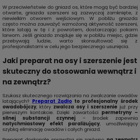
W przeciwieństwie do gniazd os, które mogą być bardziej
otwarte, gniazda szerszeni są zazwyczaj zamknięte, z
niewielkim otworem wejściowym. W pobliżu gniazda
często można zauważyć wzmożoną aktywność szerszeni,
które latają w tę i z powrotem, dostarczając pokarm
larwom. Jeśli gniazdo znajduje się w pobliżu miejsc, gdzie
przebywają ludzie, warto skonsultować się z
profesjonalistami w celu jego bezpiecznego usunięcia.
Jaki preparat na osy i szerszenie jest
skuteczny do stosowania wewnątrz i
na zewnątrz?
Szukasz skutecznego rozwiązania na zwalczanie owadów
latających?
Preparat Żądło
to profesjonalny środek
owadobójczy
, który
zwalcza osy i szerszenie
już przy
pierwszym kontakcie. Dzięki zawartości
permetryny –
silnej substancji czynnej
– środek zapewnia
natychmiastowy efekt paraliżujący
, umożliwiający
szybką eliminację owadów i całych gniazd.
Preparat doskonale sprawdza się zarówno
na zewnątrz