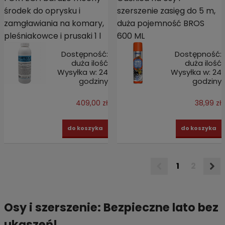
środek do oprysku i
szerszenie zasięg do 5 m,
zamgławiania na komary,
duża pojemność BROS
pleśniakowce i prusaki 1 l
600 ML
Dostępność:
Dostępność:
duża ilość
duża ilość
Wysyłka w:
24
Wysyłka w:
24
godziny
godziny
409,00 zł
38,99 zł
do koszyka
do koszyka
1
2
Osy i szerszenie: Bezpieczne lato bez
ukąszeń!