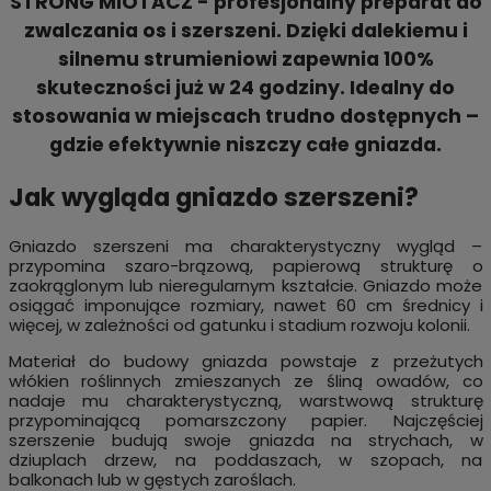
STRONG MIOTACZ - profesjonalny preparat do
zwalczania os i szerszeni. Dzięki dalekiemu i
silnemu strumieniowi zapewnia
100%
skuteczności już w 24 godziny
. Idealny do
stosowania w miejscach trudno dostępnych –
gdzie efektywnie
niszczy całe gniazda
.
Jak wygląda gniazdo szerszeni?
Gniazdo szerszeni ma charakterystyczny wygląd –
przypomina szaro-brązową, papierową strukturę o
zaokrąglonym lub nieregularnym kształcie. Gniazdo może
osiągać imponujące rozmiary, nawet 60 cm średnicy i
więcej, w zależności od gatunku i stadium rozwoju kolonii.
Materiał do budowy gniazda powstaje z przeżutych
włókien roślinnych zmieszanych ze śliną owadów, co
nadaje mu charakterystyczną, warstwową strukturę
przypominającą pomarszczony papier. Najczęściej
szerszenie budują swoje gniazda na strychach, w
dziuplach drzew, na poddaszach, w szopach, na
balkonach lub w gęstych zaroślach.