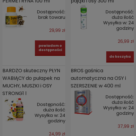
PERMETRYNA 100 ml
pająki i osy 300 ml
Dostępność:
Dostępność:
brak towaru
duża ilość
Wysyłka w:
24
godziny
29,99 zł
26,99 zł
powiadom o
dostępności
do koszyka
BARDZO skuteczny PŁYN
BROS gaśnica
WABIĄCY do pułapek na
automatyczna na OSY i
MUCHY, MUSZKI i OSY
SZERSZENIE w 400 ml
STRONG1 l
Dostępność:
duża ilość
Dostępność:
Wysyłka w:
24
duża ilość
godziny
Wysyłka w:
24
godziny
37,99 zł
24,99 zł