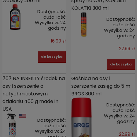
wabiący 200 ml
spray na OSY, KORNIKI i
KOŁATKI 300 ml
Dostępność:
duża ilość
Dostępność:
Wysyłka w:
24
duża ilość
godziny
Wysyłka w:
24
godziny
16,99 zł
22,99 zł
do koszyka
do koszyka
707 NA INSEKTY środek na
Gaśnica na osy i
osy i szerszenie o
szerszenie zasięg do 5 m
natychmiastowym
BROS 300 ml
działaniu 400 g made in
Dostępność:
USA
duża ilość
Wysyłka w:
24
Dostępność:
godziny
duża ilość
Wysyłka w:
24
22,99 zł
godziny