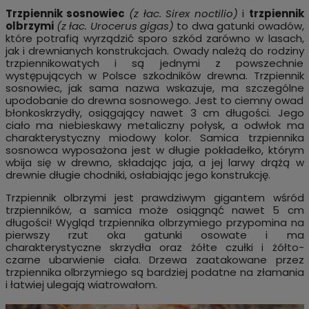
Trzpiennik sosnowiec
(z łac. Sirex noctilio)
i
trzpiennik
olbrzymi
(z łac. Urocerus gigas)
to dwa gatunki owadów,
które potrafią wyrządzić sporo szkód zarówno w lasach,
jak i drewnianych konstrukcjach. Owady należą do rodziny
trzpiennikowatych i są jednymi z powszechnie
występujących w Polsce szkodników drewna. Trzpiennik
sosnowiec, jak sama nazwa wskazuje, ma szczególne
upodobanie do drewna sosnowego. Jest to ciemny owad
błonkoskrzydły, osiągający nawet 3 cm długości. Jego
ciało ma niebieskawy metaliczny połysk, a odwłok ma
charakterystyczny miodowy kolor. Samica trzpiennika
sosnowca wyposażona jest w długie pokładełko, którym
wbija się w drewno, składając jaja, a jej larwy drążą w
drewnie długie chodniki, osłabiając jego konstrukcję.
Trzpiennik olbrzymi jest prawdziwym gigantem wśród
trzpienników, a samica może osiągnąć nawet 5 cm
długości! Wygląd trzpiennika olbrzymiego przypomina na
pierwszy rzut oka gatunki osowate i ma
charakterystyczne skrzydła oraz żółte czułki i żółto-
czarne ubarwienie ciała. Drzewa zaatakowane przez
trzpiennika olbrzymiego są bardziej podatne na złamania
i łatwiej ulegają wiatrowałom.