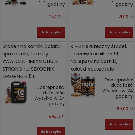
godziny
godziny
25,99 zł
21,99 zł
do koszyka
do koszyka
Środek na korniki, kołatki,
XIREIN skuteczny środek
spuszczele, termity
przeciw kornikom 5l.
ZWALCZA I IMPREGNUJE
Najlepszy na korniki,
STRONG na SZKODNIKI
kołatki, spuszczele
DREWNA 4,5 L
Dostępność:
duża ilość
Dostępność:
Wysyłka w:
24
duża ilość
godziny
Wysyłka w:
24
godziny
199,00 zł
99,00 zł
do koszyka
do koszyka