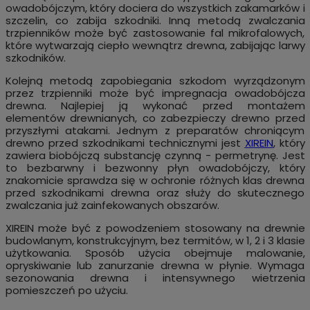
owadobójczym, który dociera do wszystkich zakamarków i
szczelin, co zabija szkodniki. Inną metodą zwalczania
trzpienników może być zastosowanie fal mikrofalowych,
które wytwarzają ciepło wewnątrz drewna, zabijając larwy
szkodników.
Kolejną metodą zapobiegania szkodom wyrządzonym
przez trzpienniki może być impregnacja owadobójcza
drewna. Najlepiej ją wykonać przed montażem
elementów drewnianych, co zabezpieczy drewno przed
przyszłymi atakami. Jednym z preparatów chroniącym
drewno przed szkodnikami technicznymi jest
XIREIN
, który
zawiera biobójczą substancję czynną - permetrynę. Jest
to bezbarwny i bezwonny płyn owadobójczy, który
znakomicie sprawdza się w ochronie różnych klas drewna
przed szkodnikami drewna oraz służy do skutecznego
zwalczania już zainfekowanych obszarów.
XIREIN może być z powodzeniem stosowany na drewnie
budowlanym, konstrukcyjnym, bez termitów, w 1, 2 i 3 klasie
użytkowania. Sposób użycia obejmuje malowanie,
opryskiwanie lub zanurzanie drewna w płynie. Wymaga
sezonowania drewna i intensywnego wietrzenia
pomieszczeń po użyciu.