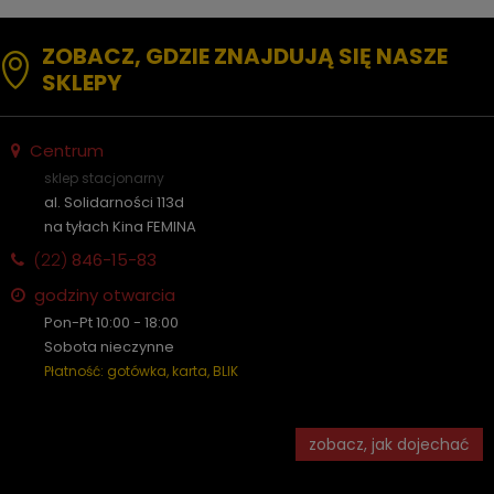
ZOBACZ, GDZIE ZNAJDUJĄ SIĘ NASZE
SKLEPY
Centrum
sklep stacjonarny
al. Solidarności 113d
na tyłach Kina FEMINA
(22)
846-15-83
godziny otwarcia
Pon-Pt 10:00 - 18:00
Sobota nieczynne
Płatność: gotówka, karta, BLIK
zobacz, jak dojechać