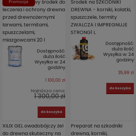
XILIX GEL żelowy środek do
Środek na SZKODNIKI
Promocja
leczenia i ochrony drewna
DREWNA - korniki, kołatki,
przed drewnożernymi
spuszczele, termity
larwami, termitami,
ZWALCZA I IMPREGNUJE
spuszczelami,
STRONG1 L
miazgowcami 20 l
Dostępność:
duża ilość
Dostępność:
Wysyłka w:
24
duża ilość
godziny
Wysyłka w:
24
godziny
35,99 zł
1 100,00 zł
do koszyka
Najniższa cena:
1 300,00 zł
do koszyka
XILIX GEL owadobójczy żel
Preparat na szkodniki
do drewna skuteczny na
drewna, korniki,