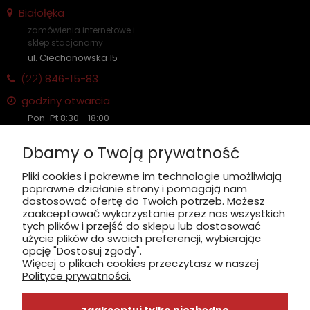
Białołęka
zamówienia internetowe i
sklep stacjonarny
ul. Ciechanowska 15
(22)
846-15-83
godziny otwarcia
Pon-Pt 8:30 - 18:00
Sobota nieczynne
Dbamy o Twoją prywatność
Płatność: gotówka, karta, BLIK
Pliki cookies i pokrewne im technologie umożliwiają
poprawne działanie strony i pomagają nam
zobacz, jak dojechać
dostosować ofertę do Twoich potrzeb. Możesz
zaakceptować wykorzystanie przez nas wszystkich
tych plików i przejść do sklepu lub dostosować
użycie plików do swoich preferencji, wybierając
opcję "Dostosuj zgody".
Więcej o plikach cookies przeczytasz w naszej
INFORMACJE
Polityce prywatności.
ZAKUPY