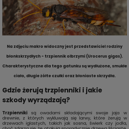
Na zdjęciu makro widoczny jest przedstawiciel rodziny
błonkskrzydłych -
trzpiennik olbrzymi (Urocerus gigas).
Charakterystyczne dla tego gatunku są wydłużone, smukłe
ciało, długie żółte czułki oraz błoniaste skrzydła.
Gdzie żerują trzpienniki i jakie
szkody wyrządzają?
Trzpienniki
są owadami składającymi swoje jaja w
drewnie, z których wykluwają się larwy, które żerują w
drzewach iglastych, takich jak sosna, świerk czy jodła,
choć zdarza się, że atakują sporadycznie drzewa liściaste.