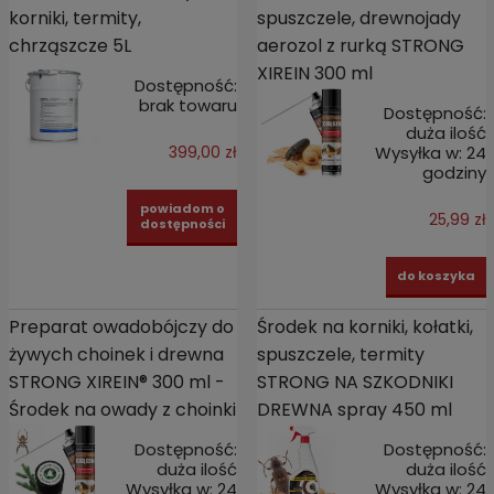
korniki, termity,
spuszczele, drewnojady
chrząszcze 5L
aerozol z rurką STRONG
XIREIN 300 ml
Dostępność:
brak towaru
Dostępność:
duża ilość
Wysyłka w:
24
399,00 zł
godziny
powiadom o
25,99 zł
dostępności
do koszyka
Preparat owadobójczy do
Środek na korniki, kołatki,
żywych choinek i drewna
spuszczele, termity
STRONG XIREIN® 300 ml -
STRONG NA SZKODNIKI
Środek na owady z choinki
DREWNA spray 450 ml
Dostępność:
Dostępność:
duża ilość
duża ilość
Wysyłka w:
24
Wysyłka w:
24