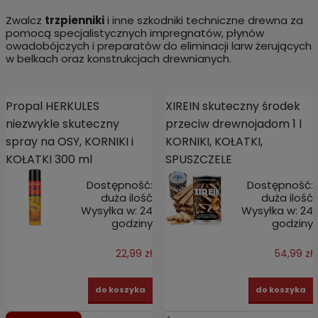
Zwalcz
trzpienniki
i inne szkodniki techniczne drewna za
pomocą specjalistycznych impregnatów, płynów
owadobójczych i preparatów do eliminacji larw żerujących
w belkach oraz konstrukcjach drewnianych.
Propal HERKULES
XIREIN skuteczny środek
niezwykle skuteczny
przeciw drewnojadom 1 l
spray na OSY, KORNIKI i
KORNIKI, KOŁATKI,
KOŁATKI 300 ml
SPUSZCZELE
Dostępność:
Dostępność:
duża ilość
duża ilość
Wysyłka w:
24
Wysyłka w:
24
godziny
godziny
22,99 zł
54,99 zł
do koszyka
do koszyka