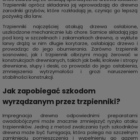
Trzpienniki oprócz składania jaj wprowadzają do drewna
zarodniki grzybów, które rozkładają je, czyniąc go lepszą
pożywką dla larw.
Trzpienniki najczęściej atakują drzewa osłabione,
uszkodzone mechanicznie lub chore. Samice składają jaja
pod korą w szczelinach i zakamarkach drewna, a wyklute
larwy drążą w nim długie korytarze, osłabiając drzewo i
prowadząc do jego obumierania. Zarówno trzpiennik
sosnowiec, jak i trzpiennik olbrzymi mogą żerować w
konstrukcjach drewnianych, takich jak belki, krokwie i stropy
drewniane, słupy i deski, co prowadzi do jego osłabienia,
zmniejszenia wytrzymałości i grozi naruszeniem
stabilności konstrukcji.
Jak zapobiegać szkodom
wyrządzanym przez trzpienniki?
Impregnacja drewna odpowiednimi preparatami
owadobójczymi może znacznie zmniejszyć ryzyko ataku
trzpienników. Jedną z metod zwalczania tych szkodników
drewna może być fumigacja, która polega na szczelnym
zamknięciu pomieszczenia i wypełnieniu go gazem