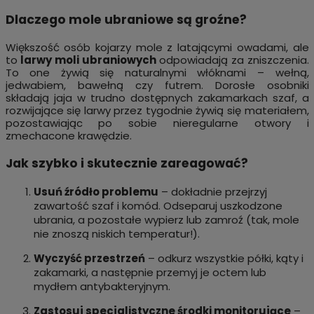
Dlaczego mole ubraniowe są groźne?
Większość osób kojarzy mole z latającymi owadami, ale
to
larwy moli ubraniowych
odpowiadają za zniszczenia.
To one żywią się naturalnymi włóknami – wełną,
jedwabiem, bawełną czy futrem. Dorosłe osobniki
składają jaja w trudno dostępnych zakamarkach szaf, a
rozwijające się larwy przez tygodnie żywią się materiałem,
pozostawiając po sobie nieregularne otwory i
zmechacone krawędzie.
Jak szybko i skutecznie zareagować?
Usuń źródło problemu
– dokładnie przejrzyj
zawartość szaf i komód. Odseparuj uszkodzone
ubrania, a pozostałe wypierz lub zamroź (tak, mole
nie znoszą niskich temperatur!).
Wyczyść przestrzeń
– odkurz wszystkie półki, kąty i
zakamarki, a następnie przemyj je octem lub
mydłem antybakteryjnym.
Zastosuj specjalistyczne środki monitorujące
–