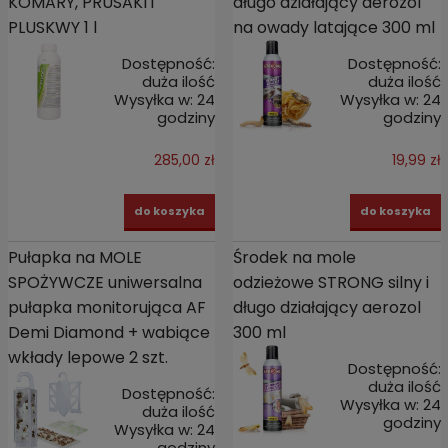
KOMARY, PRUSAKI i
długo działający aerozol
PLUSKWY 1 l
na owady latające 300 ml
Dostępność:
Dostępność:
duża ilość
duża ilość
Wysyłka w:
24
Wysyłka w:
24
godziny
godziny
285,00 zł
19,99 zł
do koszyka
do koszyka
Pułapka na MOLE
Środek na mole
SPOŻYWCZE uniwersalna
odzieżowe STRONG silny i
pułapka monitorująca AF
długo działający aerozol
Demi Diamond + wabiące
300 ml
wkłady lepowe 2 szt.
Dostępność:
duża ilość
Dostępność:
Wysyłka w:
24
duża ilość
godziny
Wysyłka w:
24
godziny