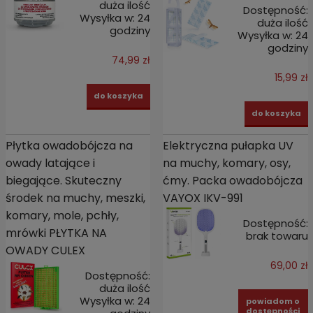
duża ilość
Dostępność:
Wysyłka w:
24
duża ilość
godziny
Wysyłka w:
24
godziny
74,99 zł
15,99 zł
do koszyka
do koszyka
Płytka owadobójcza na
Elektryczna pułapka UV
owady latające i
na muchy, komary, osy,
biegające. Skuteczny
ćmy. Packa owadobójcza
środek na muchy, meszki,
VAYOX IKV-991
komary, mole, pchły,
Dostępność:
mrówki PŁYTKA NA
brak towaru
OWADY CULEX
69,00 zł
Dostępność:
duża ilość
Wysyłka w:
24
powiadom o
dostępności