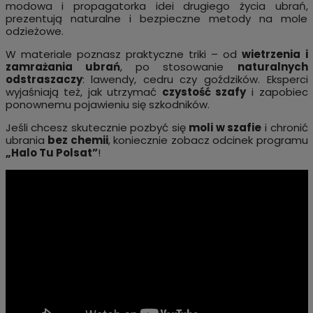
modowa i propagatorka idei drugiego życia ubrań,
prezentują naturalne i bezpieczne metody na mole
odzieżowe.
W materiale poznasz praktyczne triki – od
wietrzenia i
zamrażania ubrań
, po stosowanie
naturalnych
odstraszaczy
: lawendy, cedru czy goździków. Eksperci
wyjaśniają też, jak utrzymać
czystość szafy
i zapobiec
ponownemu pojawieniu się szkodników.
Jeśli chcesz skutecznie pozbyć się
moli w szafie
i chronić
ubrania
bez chemii
, koniecznie zobacz odcinek programu
„Halo Tu Polsat”
!