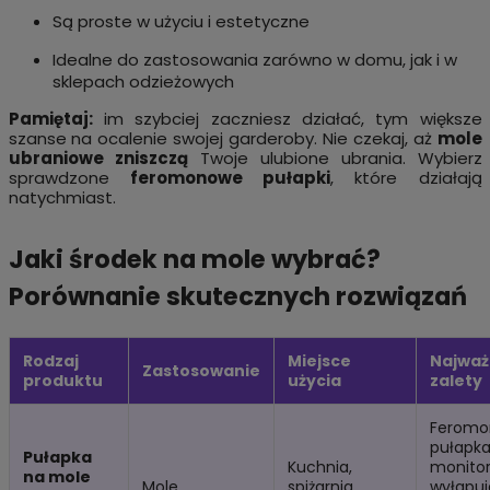
Są proste w użyciu i estetyczne
Idealne do zastosowania zarówno w domu, jak i w
sklepach odzieżowych
Pamiętaj:
im szybciej zaczniesz działać, tym większe
szanse na ocalenie swojej garderoby. Nie czekaj, aż
mole
ubraniowe zniszczą
Twoje ulubione ubrania. Wybierz
sprawdzone
feromonowe pułapki
, które działają
natychmiast.
Jaki środek na mole wybrać?
Porównanie skutecznych rozwiązań
Rodzaj
Miejsce
Najważ
Zastosowanie
produktu
użycia
zalety
Feromo
pułapk
Pułapka
Kuchnia,
monitor
na mole
Mole
spiżarnia,
wyłapuj