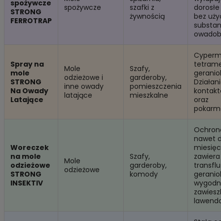
spożywcze
spożywcze
szafki z
dorosłe
STRONG
żywnością
bez uży
FERROTRAP
substan
owadob
Cyperm
Spray na
tetrame
Mole
Szafy,
mole
geraniol
odzieżowe i
garderoby,
STRONG
Działan
inne owady
pomieszczenia
Na Owady
kontak
latające
mieszkalne
Latające
oraz
pokarm
Ochron
nawet d
Woreczek
miesięc
na mole
Szafy,
zawiera
Mole
odzieżowe
garderoby,
transflu
odzieżowe
STRONG
komody
geraniol
INSEKTIV
wygodn
zawiesz
lawend