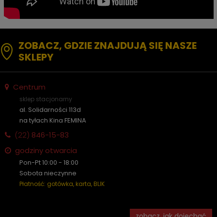
ZOBACZ, GDZIE ZNAJDUJĄ SIĘ NASZE
SKLEPY
Centrum
sklep stacjonarny
al. Solidarności 113d
na tyłach Kina FEMINA
(22)
846-15-83
godziny otwarcia
Pon-Pt 10:00 - 18:00
Sobota nieczynne
Płatność: gotówka, karta, BLIK
zobacz, jak dojechać