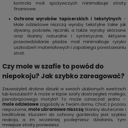
kontrola moli spożywczych minimalizuje straty
finansowe.
Ochrona wyrobów tapicerskich i tekstylnych
-
Mole odzieżowe niszczą wyroby tekstylne takie jak
dywany, pościele, ręczniki, a także wyroby skórzane
oraz tkaniny naturalne i syntetyczne. Aktywne
przeciwdziałanie pladze moli minimalizuje ryzyko
uszkodzeń materiałowych i zapobiega powstawaniu
strat.
Czy mole w szafie to powód do
niepokoju? Jak szybko zareagować?
Zauważyłeś drobne dziurki w swoich ulubionych swetrach
lub koszulach? A może w kącie szafy dostrzegłeś małego,
jasnobrązowego motyla? To może oznaczać jedno –
mole odzieżowe
zagościły w Twoim domu. Choć z pozoru
niepozorne,
mole ubraniowe niszczą
tkaniny skutecznie i
bezlitośnie. Kluczem do ochrony garderoby jest szybka
reakcja, a im wcześniej podejmiesz działania, tym
mniejsze straty poniesiesz.