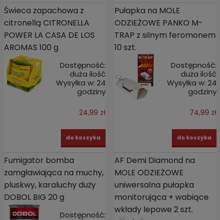
Świeca zapachowa z
Pułapka na MOLE
citronellą CITRONELLA
ODZIEŻOWE PANKO M-
POWER LA CASA DE LOS
TRAP z silnym feromonem
AROMAS 100 g
10 szt.
Dostępność:
Dostępność:
duża ilość
duża ilość
Wysyłka w:
24
Wysyłka w:
24
godziny
godziny
24,99 zł
74,99 zł
do koszyka
do koszyka
Fumigator bomba
AF Demi Diamond na
zamgławiająca na muchy,
MOLE ODZIEŻOWE
pluskwy, karaluchy duży
uniwersalna pułapka
DOBOL BIG 20 g
monitorująca + wabiące
wkłady lepowe 2 szt.
Dostępność: