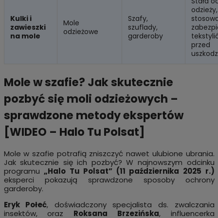
Stała o
odzieży,
Kulki i
Szafy,
stosowa
Mole
zawieszki
szuflady,
zabezpi
odzieżowe
na mole
garderoby
tekstyli
przed
uszkodz
Mole w szafie? Jak skutecznie
pozbyć się moli odzieżowych –
sprawdzone metody ekspertów
[WIDEO – Halo Tu Polsat]
Mole w szafie potrafią zniszczyć nawet ulubione ubrania.
Jak skutecznie się ich pozbyć? W najnowszym odcinku
programu
„Halo Tu Polsat” (11 października 2025 r.)
eksperci pokazują sprawdzone sposoby ochrony
garderoby.
Eryk Połeć
, doświadczony specjalista ds. zwalczania
insektów, oraz
Roksana Brzezińska
, influencerka