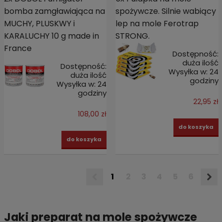
bomba zamgławiająca na
spożywcze. Silnie wabiący
MUCHY, PLUSKWY i
lep na mole Ferotrap
KARALUCHY 10 g made in
STRONG.
France
Dostępność:
duża ilość
Dostępność:
Wysyłka w:
24
duża ilość
godziny
Wysyłka w:
24
godziny
22,95 zł
108,00 zł
do koszyka
do koszyka
1
2
3
4
5
6
Jaki preparat na mole spożywcze