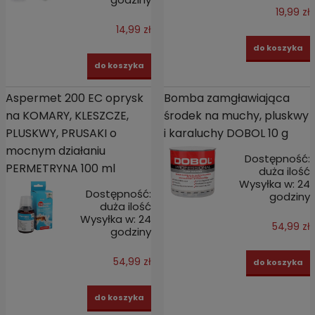
19,99 zł
14,99 zł
do koszyka
do koszyka
Aspermet 200 EC oprysk
Bomba zamgławiająca
na KOMARY, KLESZCZE,
środek na muchy, pluskwy
PLUSKWY, PRUSAKI o
i karaluchy DOBOL 10 g
mocnym działaniu
Dostępność:
PERMETRYNA 100 ml
duża ilość
Wysyłka w:
24
Dostępność:
godziny
duża ilość
Wysyłka w:
24
54,99 zł
godziny
54,99 zł
do koszyka
do koszyka