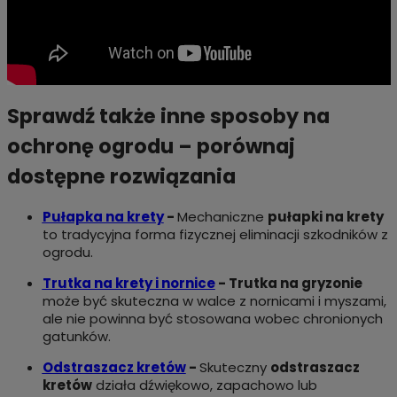
Sprawdź także inne sposoby na
ochronę ogrodu – porównaj
dostępne rozwiązania
Pułapka na krety
-
Mechaniczne
pułapki na krety
to tradycyjna forma fizycznej eliminacji szkodników z
ogrodu.
Trutka na krety i nornice
-
Trutka na gryzonie
może być skuteczna w walce z nornicami i myszami,
ale nie powinna być stosowana wobec chronionych
gatunków.
Odstraszacz kretów
-
Skuteczny
odstraszacz
kretów
działa dźwiękowo, zapachowo lub