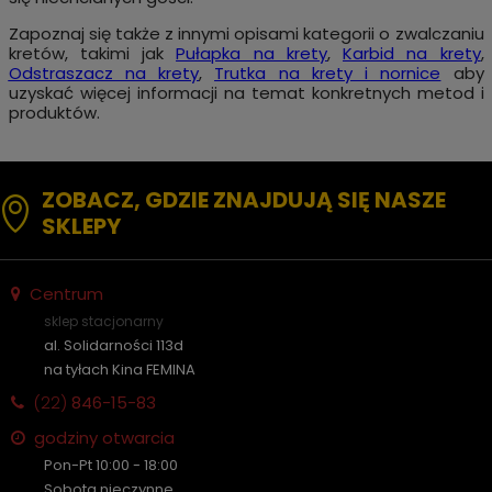
Zapoznaj się także z innymi opisami kategorii o zwalczaniu
kretów, takimi jak
Pułapka na krety
,
Karbid na krety
,
Odstraszacz na krety
,
Trutka na krety i nornice
aby
uzyskać więcej informacji na temat konkretnych metod i
produktów.
ZOBACZ, GDZIE ZNAJDUJĄ SIĘ NASZE
SKLEPY
Centrum
sklep stacjonarny
al. Solidarności 113d
na tyłach Kina FEMINA
(22)
846-15-83
godziny otwarcia
Pon-Pt 10:00 - 18:00
Sobota nieczynne