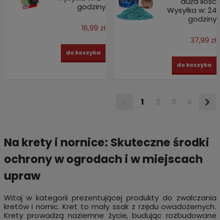
duża ilość
godziny
Wysyłka w:
24
godziny
16,99 zł
37,99 zł
do koszyka
do koszyka
1
2
3
4
Na krety i nornice: Skuteczne środki
ochrony w ogrodach i w miejscach
upraw
Witaj w kategorii prezentującej produkty do zwalczania
kretów i nornic. Kret to mały ssak z rzędu owadożernych.
Krety prowadzą naziemne życie, budując rozbudowane