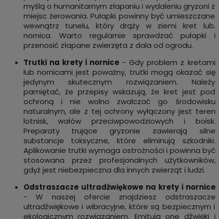
myślą o humanitarnym złapaniu i wydaleniu gryzoni z
miejsc żerowania. Pułapki powinny być umieszczane
wewnątrz tunelu, który drąży w ziemi kret lub.
nornica. Warto regularnie sprawdzać pułapki i
przenosić złapane zwierzęta z dala od ogrodu.
Trutki na krety i nornice
- Gdy problem z kretami
lub nornicami jest poważny, trutki mogą okazać się
jedynym skutecznym rozwiązaniem. Należy
pamiętać, że przepisy wskazują, że kret jest pod
ochroną i nie wolno zwalczać go środowisku
naturalnym, ale z tej ochrony wyłączony jest teren
lotnisk, wałów przeciwpowodziowych i boisk.
Preparaty trujące gryzonie zawierają silne
substancje toksyczne, które eliminują szkodniki.
Aplikowanie trutki wymaga ostrożności i powinna być
stosowana przez profesjonalnych użytkowników,
gdyż jest niebezpieczna dla innych zwierząt i ludzi.
Odstraszacze ultradźwiękowe na krety i nornice
- W naszej ofercie znajdziesz odstraszacze
ultradźwiękowe i wibracyjne, które są bezpiecznym i
ekologicznym rozwiązaniem. Emitują one dźwięki i