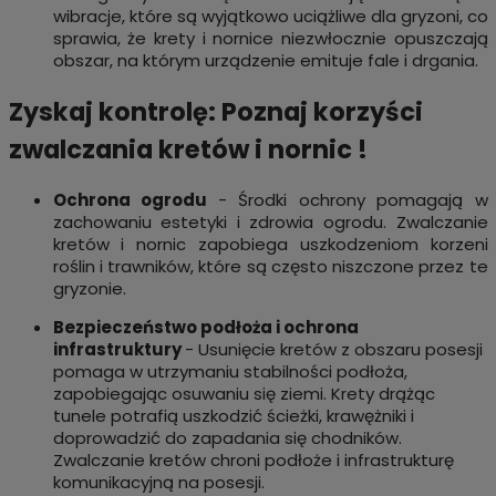
wibracje, które są wyjątkowo uciążliwe dla gryzoni, co
sprawia, że krety i nornice niezwłocznie opuszczają
obszar, na którym urządzenie emituje fale i drgania.
Zyskaj kontrolę: Poznaj korzyści
zwalczania kretów i nornic !
Ochrona ogrodu
- Środki ochrony pomagają w
zachowaniu estetyki i zdrowia ogrodu. Zwalczanie
kretów i nornic zapobiega uszkodzeniom korzeni
roślin i trawników, które są często niszczone przez te
gryzonie.
Bezpieczeństwo podłoża i ochrona
infrastruktury
- Usunięcie kretów z obszaru posesji
pomaga w utrzymaniu stabilności podłoża,
zapobiegając osuwaniu się ziemi. Krety drążąc
tunele potrafią uszkodzić ścieżki, krawężniki i
doprowadzić do zapadania się chodników.
Zwalczanie kretów chroni podłoże i infrastrukturę
komunikacyjną na posesji.