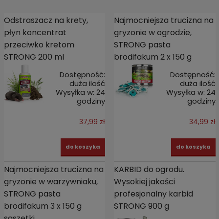
Odstraszacz na krety,
Najmocniejsza trucizna na
płyn koncentrat
gryzonie w ogrodzie,
przeciwko kretom
STRONG pasta
STRONG 200 ml
brodifakum 2 x 150 g
Dostępność:
Dostępność:
duża ilość
duża ilość
Wysyłka w:
24
Wysyłka w:
24
godziny
godziny
37,99 zł
34,99 zł
do koszyka
do koszyka
Najmocniejsza trucizna na
KARBID do ogrodu.
gryzonie w warzywniaku,
Wysokiej jakości
STRONG pasta
profesjonalny karbid
brodifakum 3 x 150 g
STRONG 900 g
saszetki