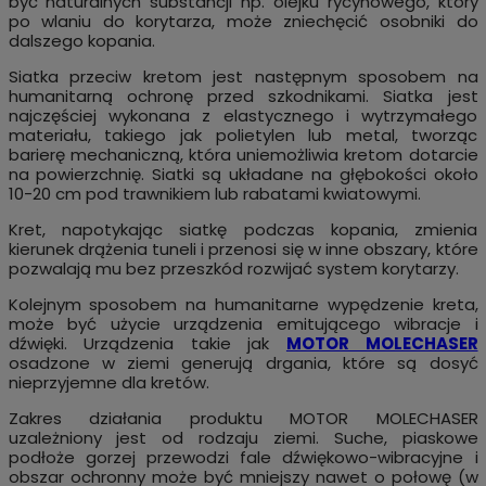
być naturalnych substancji np. olejku rycynowego, który
po wlaniu do korytarza, może zniechęcić osobniki do
dalszego kopania.
Siatka przeciw kretom jest następnym sposobem na
humanitarną ochronę przed szkodnikami. Siatka jest
najczęściej wykonana z elastycznego i wytrzymałego
materiału, takiego jak polietylen lub metal, tworząc
barierę mechaniczną, która uniemożliwia kretom dotarcie
na powierzchnię. Siatki są układane na głębokości około
10-20 cm pod trawnikiem lub rabatami kwiatowymi.
Kret, napotykając siatkę podczas kopania, zmienia
kierunek drążenia tuneli i przenosi się w inne obszary, które
pozwalają mu bez przeszkód rozwijać system korytarzy.
Kolejnym sposobem na humanitarne wypędzenie kreta,
może być użycie urządzenia emitującego wibracje i
dźwięki. Urządzenia takie jak
MOTOR MOLECHASER
osadzone w ziemi generują drgania, które są dosyć
nieprzyjemne dla kretów.
Zakres działania produktu MOTOR MOLECHASER
uzależniony jest od rodzaju ziemi. Suche, piaskowe
podłoże gorzej przewodzi fale dźwiękowo-wibracyjne i
obszar ochronny może być mniejszy nawet o połowę (w