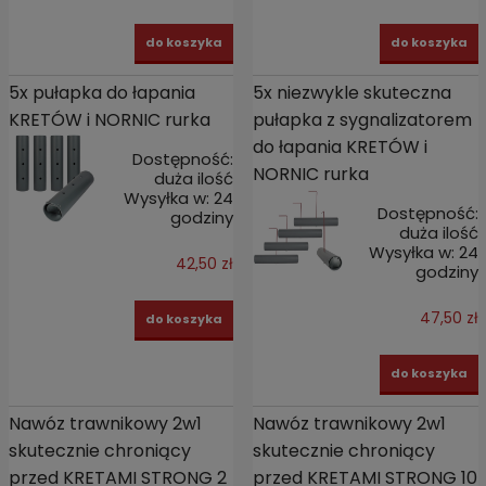
do koszyka
do koszyka
5x pułapka do łapania
5x niezwykle skuteczna
KRETÓW i NORNIC rurka
pułapka z sygnalizatorem
do łapania KRETÓW i
Dostępność:
NORNIC rurka
duża ilość
Wysyłka w:
24
Dostępność:
godziny
duża ilość
Wysyłka w:
24
42,50 zł
godziny
47,50 zł
do koszyka
do koszyka
Nawóz trawnikowy 2w1
Nawóz trawnikowy 2w1
skutecznie chroniący
skutecznie chroniący
przed KRETAMI STRONG 2
przed KRETAMI STRONG 10