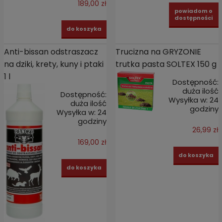
189,00 zł
powiadom o
dostępności
do koszyka
Anti-bissan odstraszacz
Trucizna na GRYZONIE
na dziki, krety, kuny i ptaki
trutka pasta SOLTEX 150 g
1 l
Dostępność:
duża ilość
Dostępność:
Wysyłka w:
24
duża ilość
godziny
Wysyłka w:
24
godziny
26,99 zł
169,00 zł
do koszyka
do koszyka