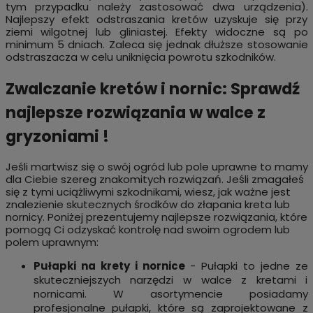
tym przypadku należy zastosować dwa urządzenia).
Najlepszy efekt odstraszania kretów uzyskuje się przy
ziemi wilgotnej lub gliniastej. Efekty widoczne są po
minimum 5 dniach. Zaleca się jednak dłuższe stosowanie
odstraszacza w celu uniknięcia powrotu szkodników.
Zwalczanie kretów i nornic: Sprawdź
najlepsze rozwiązania w walce z
gryzoniami !
Jeśli martwisz się o swój ogród lub pole uprawne to mamy
dla Ciebie szereg znakomitych rozwiązań. Jeśli zmagałeś
się z tymi uciążliwymi szkodnikami, wiesz, jak ważne jest
znalezienie skutecznych środków do złapania kreta lub
nornicy. Poniżej prezentujemy najlepsze rozwiązania, które
pomogą Ci odzyskać kontrolę nad swoim ogrodem lub
polem uprawnym:
Pułapki na krety i nornice
- Pułapki to jedne ze
skuteczniejszych narzędzi w walce z kretami i
nornicami. W asortymencie posiadamy
profesjonalne pułapki, które są zaprojektowane z