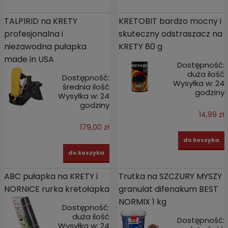
TALPIRID na KRETY
KRETOBIT bardzo mocny i
profesjonalna i
skuteczny odstraszacz na
niezawodna pułapka
KRETY 80 g
made in USA
Dostępność:
duża ilość
Dostępność:
Wysyłka w:
24
średnia ilość
godziny
Wysyłka w:
24
godziny
14,99 zł
179,00 zł
do koszyka
do koszyka
ABC pułapka na KRETY i
Trutka na SZCZURY MYSZY
NORNICE rurka kretołapka
granulat difenakum BEST
NORMIX 1 kg
Dostępność:
duża ilość
Dostępność:
Wysyłka w:
24