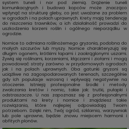
system tuneli i nor pod ziemią. Drążenie tuneli
komunikacyjnych i budowa kopców może znacząco
wpłynąć na strukturę gleby, co jest uważane za problem
w ogrodach i na polach uprawnych. Krety mają tendencję
do niszczenia trawników, a ich działalność prowadzi do
uszkodzenia korzeni roślin i ogólnego nieporządku w
ogrodzie.
Nornice to odmiana roślinożernego gryzonia, podobna do
małych szczurów lub myszy. Nornice charakteryzują się
długim ogonem, krótkimi łapami i zaokrąglonymi uszami.
Żywią się roślinami, korzeniami, kłączami i ziołami i mogą
powodować straty zarówno w przydomowych ogrodach
jak i na polach uprawnych. Oba gatunki gryzoni są
uciążliwe na zagospodarowanych terenach, szczególnie
gdy ich populacje wzrosną i wpływają negatywnie na
otoczenie. Istnieją profesjonalne środki i metody
zwalczania kretów i nornic, takie jak: trutki, pułapki i
odstraszacze. U nas zapoznasz się z profesjonalnymi
produktami na krety i nornice i znajdziesz takie
rozwiązania, które najlepiej odpowiadają Twoim
potrzebom. Dzięki nim, Twój ogród, szklarnia, warzywniak
lub pole uprawne, będzie znowu miejscem harmonii i
obfitych plonów.