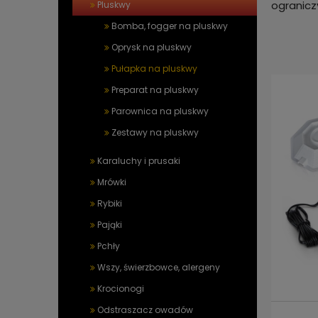
ograniczy
Pluskwy
Bomba, fogger na pluskwy
Oprysk na pluskwy
Pułapka na pluskwy
Preparat na pluskwy
Parownica na pluskwy
Zestawy na pluskwy
Karaluchy i prusaki
Mrówki
Rybiki
Pająki
Pchły
Wszy, świerzbowce, alergeny
Krocionogi
Odstraszacz owadów