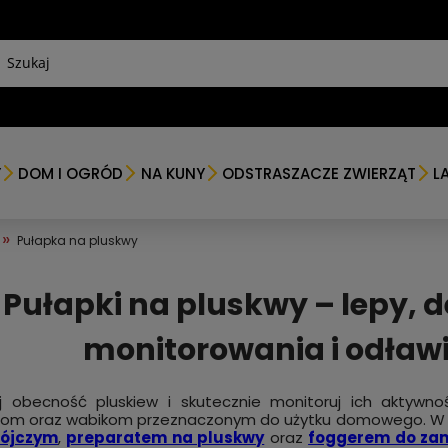
Y
DOM I OGRÓD
NA KUNY
ODSTRASZACZE ZWIERZĄT
L
»
Pułapka na pluskwy
Pułapki na pluskwy – lepy, d
monitorowania i odław
j obecność pluskiew i skutecznie monitoruj ich aktywno
rom oraz wabikom przeznaczonym do użytku domowego. W 
ójczym
,
preparatem na pluskwy
oraz
foggerem do za