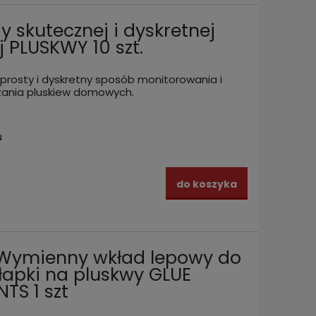
 skutecznej i dyskretnej
 PLUSKWY 10 szt.
 prosty i dyskretny sposób monitorowania i
zania pluskiew domowych.
u
do koszyka
 Wymienny wkład lepowy do
Wabiąca pułapka lepowa na
Zestaw
ep z
pluskwy. Feromonowa pułapka na
ROOM 
apki na pluskwy GLUE
pluskwy BED BUG MONITOR
łóżkac
S 1 szt
powiadom
BUGSCENTS 1 szt
pomie
79,00 zł
175,0
o
zyka
dostępności