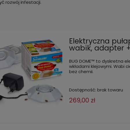
ć rozwój infestacji.
Elektryczna puła
wabik, adapter 
BUG DOME™ to dyskretna ele
wkładami klejowymi. Wabi ci
bez chemii.
Dostępność:
brak towaru
269,00 zł