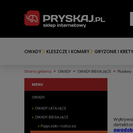
OWADY
KLESZCZE I KOMARY
GRYZONIE I KRET
»
»
»
Strona główna
OWADY
OWADY BIEGAJĄCE
Pluskwy
MENU
OWADY
OWADY LATAJĄCE
OWADY BIEGAJĄCE
Wykrywa
detekto
Pajęczaki i roztocza
owadob