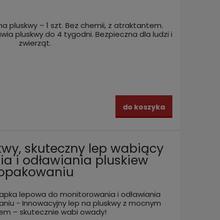
 pluskwy – 1 szt. Bez chemii, z atraktantem.
wia pluskwy do 4 tygodni. Bezpieczna dla ludzi i
zwierząt.
do koszyka
kwy, skuteczny lep wabiący
a i odławiania pluskiew
 opakowaniu
apka lepowa do monitorowania i odławiania
waniu - Innowacyjny lep na pluskwy z mocnym
em – skutecznie wabi owady!