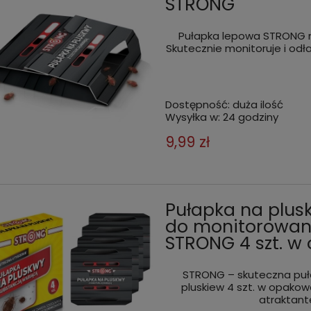
STRONG
Pułapka lepowa STRONG na
Skutecznie monitoruje i odła
Dostępność:
duża ilość
Wysyłka w:
24 godziny
9,99 zł
Pułapka na plus
do monitorowani
STRONG 4 szt. w
STRONG – skuteczna puł
pluskiew 4 szt. w opako
atraktant