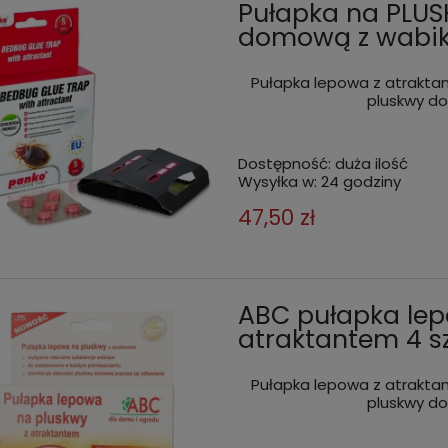
Pułapka na PLUS
domową z wabik
Pułapka lepowa z atrakt
pluskwy do
Dostępność:
duża ilość
Wysyłka w:
24 godziny
47,50 zł
ABC pułapka le
atraktantem 4 sz
Pułapka lepowa z atrakt
pluskwy do