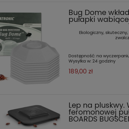
Bug Dome wkłady
pułapki wabiącej
Ekologiczny, skuteczny,
zwalc
Dostępność:
na wyczerpani
Wysyłka w:
24 godziny
189,00 zł
Lep na pluskwy.
a na pluskwy, skuteczny lep
Pułapka lepowa na pluskwy. L
feromonowej puł
y do monitorowania i
wabikiem do monitorowania i
BOARDS BUGSCENT
ania pluskiew STRONG 4 szt. w
odławiania pluskiew STRONG
waniu
 zł
9,99 zł
do koszyka
do kos