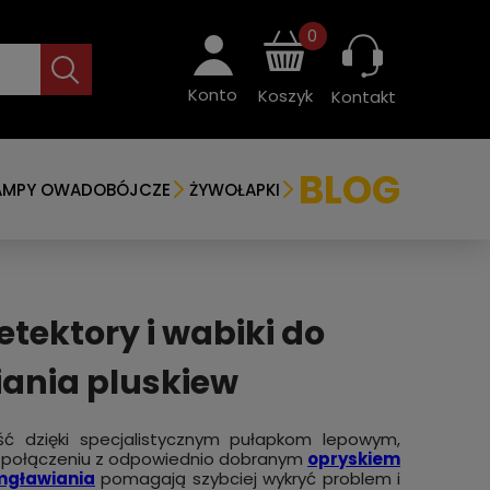
0
Konto
Koszyk
Kontakt
BLOG
AMPY OWADOBÓJCZE
ŻYWOŁAPKI
etektory i wabiki do
iania pluskiew
ść dzięki specjalistycznym pułapkom lepowym,
połączeniu z odpowiednio dobranym
opryskiem
mgławiania
pomagają szybciej wykryć problem i