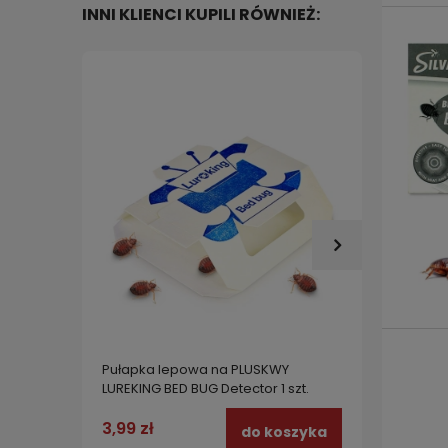
INNI KLIENCI KUPILI RÓWNIEŻ:
Pułapka lepowa na PLUSKWY
Pułapk
LUREKING BED BUG Detector 1 szt.
wabiąc
odławi
opako
3,99 zł
37,99
do koszyka