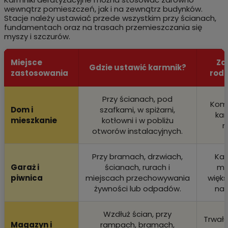
wewnątrz pomieszczeń, jak i na zewnątrz budynków.
Stacje należy ustawiać przede wszystkim przy ścianach,
fundamentach oraz na trasach przemieszczania się
myszy i szczurów.
Miejsce
Za
Gdzie ustawić karmnik?
zastosowania
rodz
Przy ścianach, pod
Kom
Dom i
szafkami, w spiżarni,
kar
mieszkanie
kotłowni i w pobliżu
m
otworów instalacyjnych.
Przy bramach, drzwiach,
Kar
Garaż i
ścianach, rurach i
my
piwnica
miejscach przechowywania
więks
żywności lub odpadów.
na 
Wzdłuż ścian, przy
Trwała
Magazyn i
rampach, bramach,