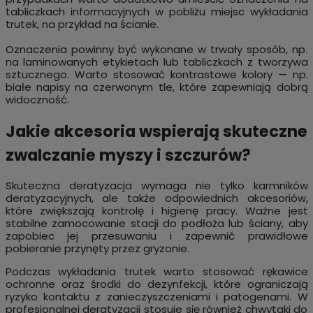
tabliczkach informacyjnych w pobliżu miejsc wykładania
trutek, na przykład na ścianie.
Oznaczenia powinny być wykonane w trwały sposób, np.
na laminowanych etykietach lub tabliczkach z tworzywa
sztucznego. Warto stosować kontrastowe kolory — np.
białe napisy na czerwonym tle, które zapewniają dobrą
widoczność.
Jakie akcesoria wspierają skuteczne
zwalczanie myszy i szczurów?
Skuteczna deratyzacja wymaga nie tylko karmników
deratyzacyjnych, ale także odpowiednich akcesoriów,
które zwiększają kontrolę i higienę pracy. Ważne jest
stabilne zamocowanie stacji do podłoża lub ściany, aby
zapobiec jej przesuwaniu i zapewnić prawidłowe
pobieranie przynęty przez gryzonie.
Podczas wykładania trutek warto stosować rękawice
ochronne oraz środki do dezynfekcji, które ograniczają
ryzyko kontaktu z zanieczyszczeniami i patogenami. W
profesjonalnej deratyzacji stosuje się również chwytaki do