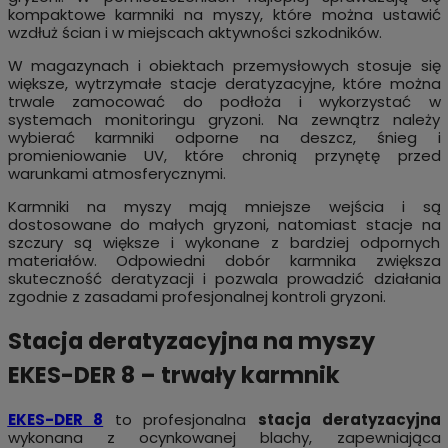
kompaktowe karmniki na myszy, które można ustawić
wzdłuż ścian i w miejscach aktywności szkodników.
W magazynach i obiektach przemysłowych stosuje się
większe, wytrzymałe stacje deratyzacyjne, które można
trwale zamocować do podłoża i wykorzystać w
systemach monitoringu gryzoni. Na zewnątrz należy
wybierać karmniki odporne na deszcz, śnieg i
promieniowanie UV, które chronią przynętę przed
warunkami atmosferycznymi.
Karmniki na myszy mają mniejsze wejścia i są
dostosowane do małych gryzoni, natomiast stacje na
szczury są większe i wykonane z bardziej odpornych
materiałów. Odpowiedni dobór karmnika zwiększa
skuteczność deratyzacji i pozwala prowadzić działania
zgodnie z zasadami profesjonalnej kontroli gryzoni.
Stacja deratyzacyjna na myszy
EKES-DER 8 – trwały karmnik
EKES-DER 8
to profesjonalna
stacja deratyzacyjna
wykonana z ocynkowanej blachy, zapewniająca