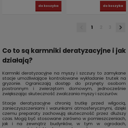
do koszyka
do koszyka
1
2
3
Co to są karmniki deratyzacyjne i jak
działają?
Karmniki deratyzacyjne na myszy i szczury to zamykane
stacje umożliwiające kontrolowane wykładanie trutek na
gryzonie. Ograniczają dostęp do przynęty osobom
postronnym i zwierzętom domowym, jednocześnie
zwiększając skuteczność zwalczania myszy i szczurów.
Stacje deratyzacyjne chronią trutkę przed wilgocią,
zanieczyszczeniami i warunkami atmosferycznymi, dzięki
czemu preparaty zachowują skuteczność przez dłuższy
czas. Mogą być stosowane zarówno w pomieszczeniach,
jak i na zewnątrz budynków, w tym w ogrodach,