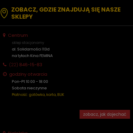
ZOBACZ, GDZIE ZNAJDUJĄ SIĘ NASZE
SKLEPY
Centrum
sklep stacjonarny
al. Solidarności 113d
na tyłach Kina FEMINA
(22)
846-15-83
godziny otwarcia
Pon-Pt 10:00 - 18:00
Sobota nieczynne
Płatność: gotówka, karta, BLIK
zobacz, jak dojechać