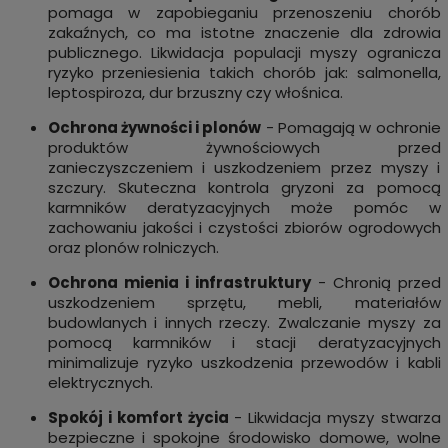
pomaga w zapobieganiu przenoszeniu chorób
zakaźnych, co ma istotne znaczenie dla zdrowia
publicznego. Likwidacja populacji myszy ogranicza
ryzyko przeniesienia takich chorób jak: salmonella,
leptospiroza, dur brzuszny czy włośnica.
Ochrona żywności i plonów
- Pomagają w ochronie
produktów żywnościowych przed
zanieczyszczeniem i uszkodzeniem przez myszy i
szczury. Skuteczna kontrola gryzoni za pomocą
karmników deratyzacyjnych może pomóc w
zachowaniu jakości i czystości zbiorów ogrodowych
oraz plonów rolniczych.
Ochrona mienia i infrastruktury
- Chronią przed
uszkodzeniem sprzętu, mebli, materiałów
budowlanych i innych rzeczy. Zwalczanie myszy za
pomocą karmników i stacji deratyzacyjnych
minimalizuje ryzyko uszkodzenia przewodów i kabli
elektrycznych.
Spokój i komfort życia
- Likwidacja myszy stwarza
bezpieczne i spokojne środowisko domowe, wolne