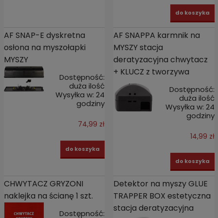
do koszyka
AF SNAP-E dyskretna
AF SNAPPA karmnik na
osłona na myszołapki
MYSZY stacja
MYSZY
deratyzacyjna chwytacz
+ KLUCZ z tworzywa
Dostępność:
duża ilość
Dostępność:
Wysyłka w:
24
duża ilość
godziny
Wysyłka w:
24
godziny
74,99 zł
14,99 zł
do koszyka
do koszyka
CHWYTACZ GRYZONI
Detektor na myszy GLUE
naklejka na ścianę 1 szt.
TRAPPER BOX estetyczna
stacja deratyzacyjna
Dostępność: