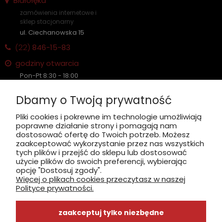
Białołęka
zamówienia internetowe i
sklep stacjonarny
ul. Ciechanowska 15
(22)
846-15-83
godziny otwarcia
Pon-Pt 8:30 - 18:00
Sobota nieczynne
Dbamy o Twoją prywatność
Płatność: gotówka, karta, BLIK
Pliki cookies i pokrewne im technologie umożliwiają
poprawne działanie strony i pomagają nam
zobacz, jak dojechać
dostosować ofertę do Twoich potrzeb. Możesz
zaakceptować wykorzystanie przez nas wszystkich
tych plików i przejść do sklepu lub dostosować
użycie plików do swoich preferencji, wybierając
opcję "Dostosuj zgody".
Więcej o plikach cookies przeczytasz w naszej
INFORMACJE
Polityce prywatności.
ZAKUPY
zaakceptuj tylko niezbędne