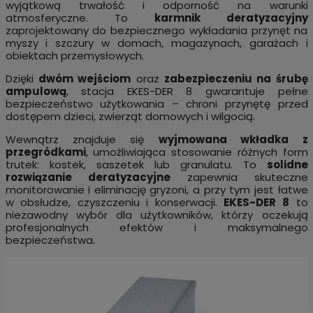
wyjątkową trwałość i odporność na warunki
atmosferyczne. To
karmnik deratyzacyjny
zaprojektowany do bezpiecznego wykładania przynęt na
myszy i szczury w domach, magazynach, garażach i
obiektach przemysłowych.
Dzięki
dwóm wejściom
oraz
zabezpieczeniu na śrubę
ampulową
, stacja EKES-DER 8 gwarantuje pełne
bezpieczeństwo użytkowania – chroni przynętę przed
dostępem dzieci, zwierząt domowych i wilgocią.
Wewnątrz znajduje się
wyjmowana wkładka z
przegródkami
, umożliwiająca stosowanie różnych form
trutek: kostek, saszetek lub granulatu. To
solidne
rozwiązanie deratyzacyjne
zapewnia skuteczne
monitorowanie i eliminację gryzoni, a przy tym jest łatwe
w obsłudze, czyszczeniu i konserwacji.
EKES-DER 8
to
niezawodny wybór dla użytkowników, którzy oczekują
profesjonalnych efektów i maksymalnego
bezpieczeństwa.