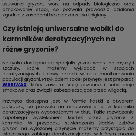
usuwania gryzoni, worki na odpady biologiczne oraz
oznakowanie stacji, co pozwala prowadzić działania
zgodnie z zasadami bezpieczeństwa i higieny.
Czy istnieją uniwersalne wabiki do
karmników deratyzacyjnych na
różne gryzonie?
Na rynku dostępne są specjalistyczne wabiki na myszy i
szczury, które możemy wykładać w stacjach
deratyzacyjnych i chwytaczach w celu monitorowania
populacji gryzoni. Przykładem takiej przynęty jest preparat
WABIWAX
, który zawiera śrutę pszenną i substancje
smakowe oraz związki zabezpieczające przed wilgocią.
Przynęta dostępna jest w formie kostki z otworem
pośrodku, co pozwala na umocowanie jej w karmniku
deratyzacyjnym wyposażonym w drut. Takie rozwiązanie
zapobiega wywlekaniem kostek przez gryzonie z
karmnika. W przypadku stwierdzenia śladów zębów
gryzoni na wyłożonej przynęcie możemy przystąpić do
właściwego zabiegu deratyzacyjnego, w którym można