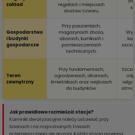
my
zakład
regałach i miejscach
sz
dostaw towaru.
Przy paszarniach,
Gospodarstwo
magazynach zboża,
Wyt
i budynki
oborach, kurnikach i
kar
gospodarcze
pomieszczeniach
szczur
technicznych.
Przy fundamentach,
Szcze
Teren
ogrodzeniach, altanach,
odp
zewnętrzny
śmietnikach oraz wejściach
wilgoć
do budynków.
atmos
Jak prawidłowo rozmieścić stacje?
Karmniki deratyzacyjne należy ustawiać przy
ścianach i na rozpoznanych trasach
przemieszczania się gryzoni. Każda stacja powinna