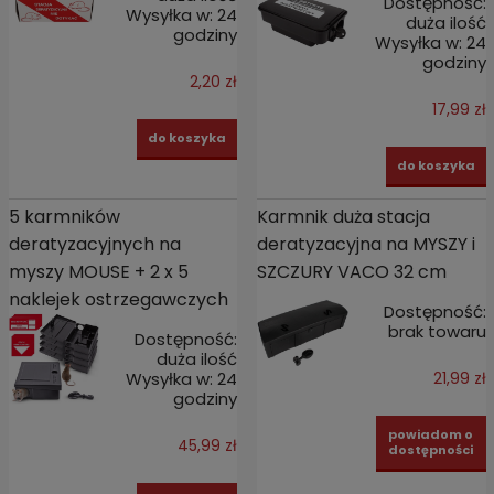
Dostępność:
Wysyłka w:
24
duża ilość
godziny
Wysyłka w:
24
godziny
2,20 zł
17,99 zł
do koszyka
do koszyka
5 karmników
Karmnik duża stacja
deratyzacyjnych na
deratyzacyjna na MYSZY i
myszy MOUSE + 2 x 5
SZCZURY VACO 32 cm
naklejek ostrzegawczych
Dostępność:
brak towaru
Dostępność:
duża ilość
Wysyłka w:
24
21,99 zł
godziny
powiadom o
45,99 zł
dostępności