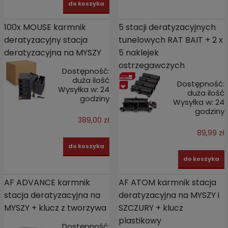
do koszyka
100x MOUSE karmnik
5 stacji deratyzacyjnych
deratyzacyjny stacja
tunelowych RAT BAIT + 2 x
deratyzacyjna na MYSZY
5 naklejek
ostrzegawczych
Dostępność:
duża ilość
Dostępność:
Wysyłka w:
24
duża ilość
godziny
Wysyłka w:
24
godziny
389,00 zł
89,99 zł
do koszyka
do koszyka
AF ADVANCE karmnik
AF ATOM karmnik stacja
stacja deratyzacyjna na
deratyzacyjna na MYSZY i
MYSZY + klucz z tworzywa
SZCZURY + klucz
plastikowy
Dostępność: