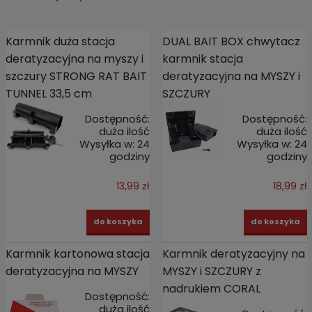
Karmnik duża stacja
DUAL BAIT BOX chwytacz
deratyzacyjna na myszy i
karmnik stacja
szczury STRONG RAT BAIT
deratyzacyjna na MYSZY i
TUNNEL 33,5 cm
SZCZURY
Dostępność:
Dostępność:
duża ilość
duża ilość
Wysyłka w:
24
Wysyłka w:
24
godziny
godziny
13,99 zł
18,99 zł
do koszyka
do koszyka
Karmnik kartonowa stacja
Karmnik deratyzacyjny na
deratyzacyjna na MYSZY
MYSZY i SZCZURY z
nadrukiem CORAL
Dostępność:
duża ilość