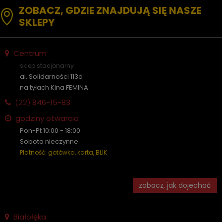
ZOBACZ, GDZIE ZNAJDUJĄ SIĘ NASZE
SKLEPY
Centrum
sklep stacjonarny
al. Solidarności 113d
na tyłach Kina FEMINA
(22)
846-15-83
godziny otwarcia
Pon-Pt 10:00 - 18:00
Sobota nieczynne
Płatność: gotówka, karta, BLIK
zobacz, jak dojechać
Białołęka