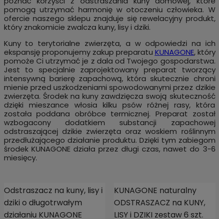
poznać korzyści z odstraszania kuny domowej, które
pomogą utrzymać harmonię w otoczeniu człowieka. W
ofercie naszego sklepu znajduje się rewelacyjny produkt,
który znakomicie zwalcza kuny, lisy i dziki.
Kuny to terytorialne zwierzęta, a w odpowiedzi na ich
ekspansję proponujemy zakup preparatu
KUNAGONE
, który
pomoże Ci utrzymać je z dala od Twojego gospodarstwa.
Jest to specjalnie zaprojektowany preparat tworzący
intensywną barierę zapachową, która skutecznie chroni
mienie przed uszkodzeniami spowodowanymi przez dzikie
zwierzęta. Środek na kuny zawdzięcza swoją skuteczność
dzięki mieszance włosia kilku psów różnej rasy, która
została poddana obróbce termicznej. Preparat został
wzbogacony dodatkiem substancji zapachowej
odstraszającej dzikie zwierzęta oraz woskiem roślinnym
przedłużającego działanie produktu. Dzięki tym zabiegom
środek KUNAGONE działa przez długi czas, nawet do 3-6
miesięcy.
Odstraszacz na kuny, lisy i
KUNAGONE naturalny
dziki o długotrwałym
ODSTRASZACZ na KUNY,
działaniu KUNAGONE
LISY i DZIKI zestaw 6 szt.