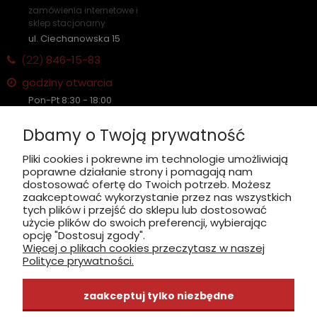
zamówienia internetowe i
sklep stacjonarny
ul. Ciechanowska 15
(22)
846-15-83
godziny otwarcia
Pon-Pt 8:30 - 18:00
Sobota nieczynne
Dbamy o Twoją prywatność
Płatność: gotówka, karta, BLIK
Pliki cookies i pokrewne im technologie umożliwiają
poprawne działanie strony i pomagają nam
zobacz, jak dojechać
dostosować ofertę do Twoich potrzeb. Możesz
zaakceptować wykorzystanie przez nas wszystkich
tych plików i przejść do sklepu lub dostosować
użycie plików do swoich preferencji, wybierając
opcję "Dostosuj zgody".
Więcej o plikach cookies przeczytasz w naszej
INFORMACJE
Polityce prywatności.
ZAKUPY
zaakceptuj tylko niezbędne