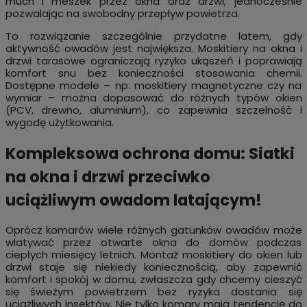
much i meszek przez okna oraz drzwi, jednocześnie
pozwalając na swobodny przepływ powietrza.
To rozwiązanie szczególnie przydatne latem, gdy
aktywność owadów jest największa. Moskitiery na okna i
drzwi tarasowe ograniczają ryzyko ukąszeń i poprawiają
komfort snu bez konieczności stosowania chemii.
Dostępne modele – np. moskitiery magnetyczne czy na
wymiar – można dopasować do różnych typów okien
(PCV, drewno, aluminium), co zapewnia szczelność i
wygodę użytkowania.
Kompleksowa ochrona domu: Siatki
na okna i drzwi przeciwko
uciążliwym owadom latającym!
Oprócz komarów wiele różnych gatunków owadów może
wlatywać przez otwarte okna do domów podczas
ciepłych miesięcy letnich. Montaż moskitiery do okien lub
drzwi staje się niekiedy koniecznością, aby zapewnić
komfort i spokój w domu, zwłaszcza gdy chcemy cieszyć
się świeżym powietrzem bez ryzyka dostania się
uciążliwych insektów. Nie tylko komary mają tendencję do