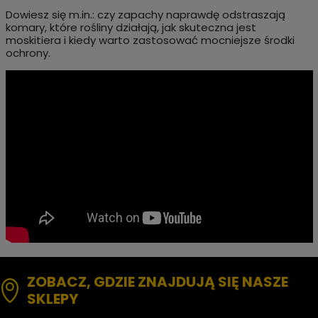
Dowiesz się
m.in
.: czy zapachy naprawdę odstraszają
komary, które rośliny działają, jak skuteczna jest
moskitiera i kiedy warto zastosować mocniejsze środki
ochrony.
ZOBACZ, GDZIE ZNAJDUJĄ SIĘ NASZE
SKLEPY