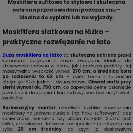
Moskitiera sufitowa to stylowa i skuteczna
ochrona przed owadami
podczas snu –
idealna do sypialni lub na wyjazdy.
Moskitiera siatkowa na łóżko –
praktyczne rozwiązanie na lato
Duża moskitiera na łóżko
to
skuteczna ochrona
przed
komarami, pająkami i innymi owadami, idealna do
stosowania zarówno w domu, jak i podczas podróży. Jej
maksymalna wysokość wynosi
270 cm
, a
średnica koła
po rozłożeniu to 62 cm
– dzięki temu z łatwością
obejmuje łóżka jedno- i dwuosobowe.
Obwód siatki przy
ziemi wynosi ok. 750 cm
, co zapewnia pełne osłonięcie
przestrzeni do spania i komfortowy sen bez uciążliwych
insektów.
Bezinwazyjny montaż
umożliwia szybkie zawieszenie
moskitiery na jednym punkcie (np. haku sufitowym), bez
konieczności wiercenia czy użycia narzędzi. Siatka jest
lekka, przewiewna i łatwa w transporcie – po złożeniu ma
tylko
20 cm średnicy
, co czyni ją doskonałym