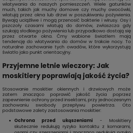
wlatywania do naszych pomieszczeń. Wiele gatunków
much, takich jak muchy domowe czy muchy owocówki,
wlatują przez okna lub drzwi w poszukiwaniu pożywienia.
Bywają uciążliwe i mogą przenosić bakterie i wirusy. Osy i
pszczoły czasami wlatują do domów, zwłaszcza gdy
szukają słodkiego pożywienia lub przypadkowo dostają się
przez otwarte okna. Ćmy wabione światłem mają
tendencję do wlatywania do domów w trakcie nocy. To
naturalne zachowanie tych owadów, które wykorzystują
światło jako punkt orientacyjny.
Przyjemne letnie wieczory: Jak
moskitiery poprawiają jakość życia?
Stosowanie moskitier okiennych i drzwiowych może
zatem znacząco poprawić jakość życia poprzez
zapewnienie ochrony przed insektami, przy jednoczesnym
zachowaniu swobody przepływu powietrza. Oto
podstawowe zalety zastosowania moskitier:
Ochrona przed ukąszeniami
- Moskitiery
skutecznie redukują ryzyko kontaktu z komarami,
osami czy szerszeniami i znacząco redukują ryzyko