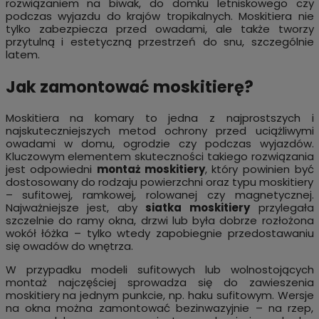
rozwiązaniem na biwak, do domku letniskowego czy
podczas wyjazdu do krajów tropikalnych. Moskitiera nie
tylko zabezpiecza przed owadami, ale także tworzy
przytulną i estetyczną przestrzeń do snu, szczególnie
latem.
Jak zamontować moskitierę?
Moskitiera na komary to jedna z najprostszych i
najskuteczniejszych metod ochrony przed uciążliwymi
owadami w domu, ogrodzie czy podczas wyjazdów.
Kluczowym elementem skuteczności takiego rozwiązania
jest odpowiedni
montaż moskitiery
, który powinien być
dostosowany do rodzaju powierzchni oraz typu moskitiery
– sufitowej, ramkowej, rolowanej czy magnetycznej.
Najważniejsze jest, aby
siatka moskitiery
przylegała
szczelnie do ramy okna, drzwi lub była dobrze rozłożona
wokół łóżka – tylko wtedy zapobiegnie przedostawaniu
się owadów do wnętrza.
W przypadku modeli sufitowych lub wolnostojących
montaż najczęściej sprowadza się do zawieszenia
moskitiery na jednym punkcie, np. haku sufitowym. Wersje
na okna można zamontować bezinwazyjnie – na rzep,