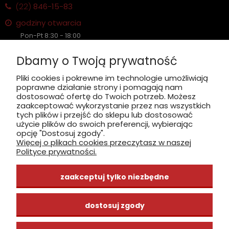
(22)
846-15-83
godziny otwarcia
Pon-Pt 8:30 - 18:00
Sobota nieczynne
Dbamy o Twoją prywatność
Płatność: gotówka, karta, BLIK
Pliki cookies i pokrewne im technologie umożliwiają
poprawne działanie strony i pomagają nam
zobacz, jak dojechać
dostosować ofertę do Twoich potrzeb. Możesz
zaakceptować wykorzystanie przez nas wszystkich
tych plików i przejść do sklepu lub dostosować
użycie plików do swoich preferencji, wybierając
opcję "Dostosuj zgody".
Więcej o plikach cookies przeczytasz w naszej
INFORMACJE
Polityce prywatności.
ZAKUPY
zaakceptuj tylko niezbędne
CENTRUM WIEDZY
dostosuj zgody