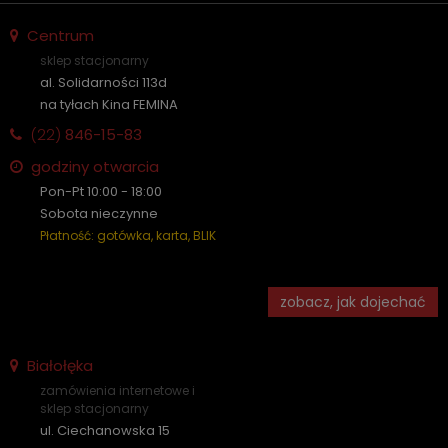
Centrum
sklep stacjonarny
al. Solidarności 113d
na tyłach Kina FEMINA
(22)
846-15-83
godziny otwarcia
Pon-Pt 10:00 - 18:00
Sobota nieczynne
Płatność: gotówka, karta, BLIK
zobacz, jak dojechać
Białołęka
zamówienia internetowe i
sklep stacjonarny
ul. Ciechanowska 15