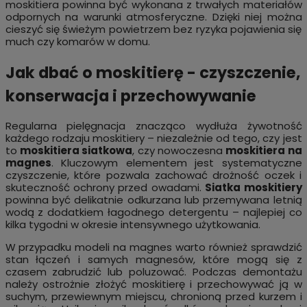
moskitiera powinna być wykonana z trwałych materiałów
odpornych na warunki atmosferyczne. Dzięki niej można
cieszyć się świeżym powietrzem bez ryzyka pojawienia się
much czy komarów w domu.
Jak dbać o moskitierę - czyszczenie,
konserwacja i przechowywanie
Regularna pielęgnacja znacząco wydłuża żywotność
każdego rodzaju moskitiery – niezależnie od tego, czy jest
to
moskitiera siatkowa
, czy nowoczesna
moskitiera na
magnes
. Kluczowym elementem jest systematyczne
czyszczenie, które pozwala zachować drożność oczek i
skuteczność ochrony przed owadami.
Siatka moskitiery
powinna być delikatnie odkurzana lub przemywana letnią
wodą z dodatkiem łagodnego detergentu – najlepiej co
kilka tygodni w okresie intensywnego użytkowania.
W przypadku modeli na magnes warto również sprawdzić
stan łączeń i samych magnesów, które mogą się z
czasem zabrudzić lub poluzować. Podczas demontażu
należy ostrożnie złożyć moskitierę i przechowywać ją w
suchym, przewiewnym miejscu, chronioną przed kurzem i