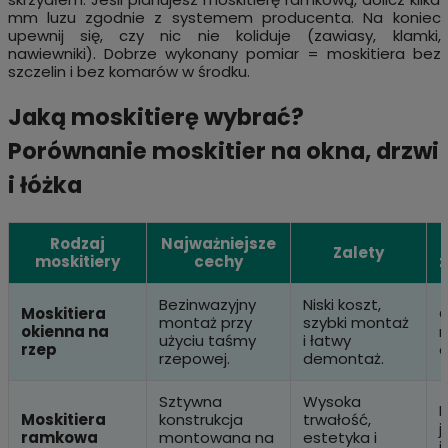
mm luzu zgodnie z systemem producenta. Na koniec
upewnij się, czy nic nie koliduje (zawiasy, klamki,
nawiewniki). Dobrze wykonany pomiar = moskitiera bez
szczelin i bez komarów w środku.
Jaką moskitierę wybrać?
Porównanie moskitier na okna, drzwi
i łóżka
Rodzaj
Najważniejsze
Zalety
moskitiery
cechy
z
Bezinwazyjny
Niski koszt,
Moskitiera
O
montaż przy
szybki montaż
okienna na
m
użyciu taśmy
i łatwy
rzep
d
rzepowej.
demontaż.
Sztywna
Wysoka
Moskitiera
konstrukcja
trwałość,
j
ramkowa
montowana na
estetyka i
i