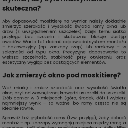
skuteczna?
Aby dopasować moskitierę na wymiar, należy dokładnie
zmierzyć szerokość i wysokość światła ramy okna lub
drzwi (z uwzględnieniem uszczelek). Dzięki temu siatka
przylega bez szczelin i skutecznie blokuje dostęp
owadów. Warto też dobrać odpowiedni system montażu
– bezinwazyjny (np. zaczepy, rzep) lub ramkowy – w
zależności od typu okna. Precyzyjne dopasowanie to
większa szczelność, stabilność przy otwieraniu oraz
estetyczny wygląd bez odstających elementów.
Jak zmierzyć okno pod moskitierę?
Weź miarkę i zmierz szerokość oraz wysokość światła
okna, czyli od wewnętrznej krawędzi uszczelki do uszczelki.
Zrób pomiar w 3 miejscach (góra, środek, dół) i wybierz
najmniejszy wynik – to ważne, bo ramy często nie są
idealnie równe.
Sprawdź też głębokość ramy (tzw. przylgę), żeby dobrać
montaż – np. zaczepy wymagają miejsca między ramą a
skrzydłem. Jeśli planujesz moskitierę ramkową, dolicz kilka