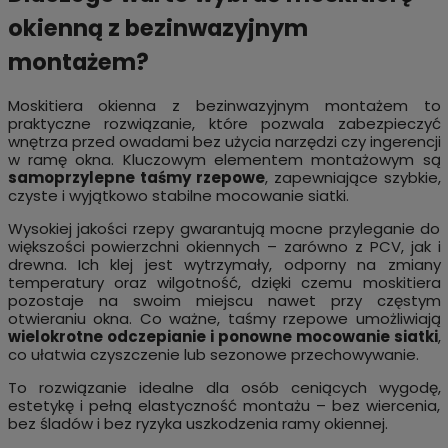
okienną z bezinwazyjnym
montażem?
Moskitiera okienna z bezinwazyjnym montażem to
praktyczne rozwiązanie, które pozwala zabezpieczyć
wnętrza przed owadami bez użycia narzędzi czy ingerencji
w ramę okna. Kluczowym elementem montażowym są
samoprzylepne taśmy rzepowe
, zapewniające szybkie,
czyste i wyjątkowo stabilne mocowanie siatki.
Wysokiej jakości rzepy gwarantują mocne przyleganie do
większości powierzchni okiennych – zarówno z PCV, jak i
drewna. Ich klej jest wytrzymały, odporny na zmiany
temperatury oraz wilgotność, dzięki czemu moskitiera
pozostaje na swoim miejscu nawet przy częstym
otwieraniu okna. Co ważne, taśmy rzepowe umożliwiają
wielokrotne odczepianie i ponowne mocowanie siatki
,
co ułatwia czyszczenie lub sezonowe przechowywanie.
To rozwiązanie idealne dla osób ceniących wygodę,
estetykę i pełną elastyczność montażu – bez wiercenia,
bez śladów i bez ryzyka uszkodzenia ramy okiennej.