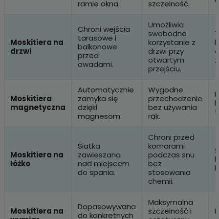
ramie okna.
szczelność.
Umożliwia
Chroni wejścia
swobodne
T
tarasowe i
Moskitiera na
korzystanie z
b
balkonowe
drzwi
drzwi przy
o
przed
otwartym
z
owadami.
przejściu.
Automatycznie
Wygodne
D
Moskitiera
zamyka się
przechodzenie
b
magnetyczna
dzięki
bez używania
t
magnesom.
rąk.
Chroni przed
Siatka
komarami
S
Moskitiera na
zawieszana
podczas snu
b
łóżko
nad miejscem
bez
l
do spania.
stosowania
chemii.
Maksymalna
Dopasowywana
Moskitiera na
szczelność i
N
do konkretnych