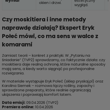
wymiar
estetyczny
o
okien i drzwi.
wygląd.
Czy moskitiera i inne metody
naprawdę działają? Ekspert Eryk
Połeć mówi, co ma sens w walce z
komarami
Zamiast teorii – konkret z praktyki. W „Pytaniu na
śniadanie” (TVP2) sprawdzamy, co faktycznie działa: czy
moskitiera daje realną ochronę, które naturalne sposoby
mają sens, a kiedy warto sięgnąć po profesjonalne
rozwiązania.
W materiale występuje Eryk Połeć (sklep pryskaj.pl) oraz
Karolina Siemek – rozmowa łączy rośliny, zapachy i
sprawdzone preparaty, które realnie ograniczają
ukąszenia i poprawiają komfort latem.
Data emisji:
09.04.2026 (TVP2)
Premiera online:
10.04.2026