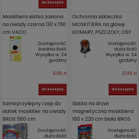
do koszyka
Moskitiera siatka zasłona
Ochronna siateczka
na owady czarna 130 x 150
MOSKITIERA na głowę
cm VACO
KOMARY, PSZCZOŁY, OSY
Dostępność:
Dostępność:
średnia ilość
duża ilość
Wysyłka w:
24
Wysyłka w:
24
godziny
godziny
9,99 zł
21,99 zł
do koszyka
do koszyka
Samoprzylepny rzep do
Siatka na drzwi
siatek moskitier na owady
magnetyczna moskitiera
BROS 560 cm
160 x 220 cm biała BROS
Dostępność:
Dostępność:
duża ilość
duża ilość