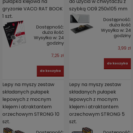
pułapka klejowa na
do użycia w chwytaczu z
gryzonie VACO RAT BOOK
szybką OD9 250x105 mm
1 szt.
Dostępność:
duża ilość
Dostępność:
Wysyłka w:
24
duża ilość
godziny
Wysyłka w:
24
godziny
3,99 zł
7,25 zł
do koszyka
do koszyka
Lepy na myszy zestaw
Lepy na myszy zestaw
składanych pułapek
składanych pułapek
lepowych z mocnym
lepowych z mocnym
klejem i atraktantem
klejem i atraktantem
orzechowym STRONG 10
orzechowym STRONG 5
szt.
szt.
Dostępność:
Dostępność: