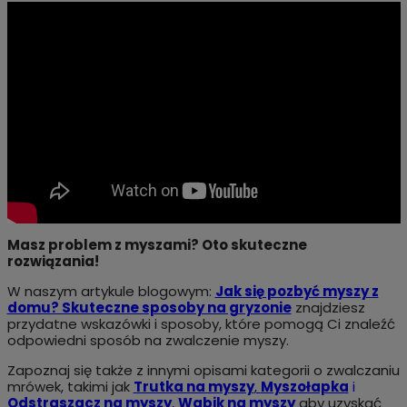
Masz problem z myszami? Oto skuteczne
rozwiązania!
W naszym artykule blogowym:
Jak się pozbyć myszy z
domu? Skuteczne sposoby na gryzonie
znajdziesz
przydatne wskazówki i sposoby, które pomogą Ci znaleźć
odpowiedni sposób na zwalczenie myszy.
Zapoznaj się także z innymi opisami kategorii o zwalczaniu
mrówek, takimi jak
Trutka na myszy
,
Myszołapka
i
Odstraszacz na myszy
,
Wabik na myszy
aby uzyskać