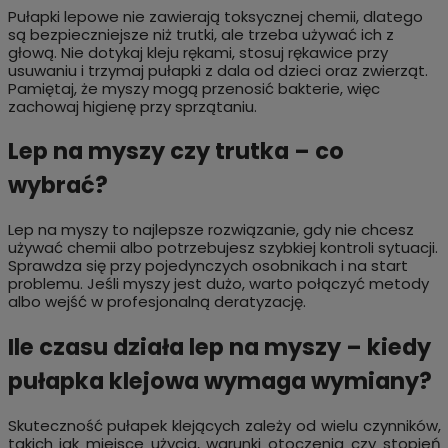
Pułapki lepowe nie zawierają toksycznej chemii, dlatego
są bezpieczniejsze niż trutki, ale trzeba używać ich z
głową. Nie dotykaj kleju rękami, stosuj rękawice przy
usuwaniu i trzymaj pułapki z dala od dzieci oraz zwierząt.
Pamiętaj, że myszy mogą przenosić bakterie, więc
zachowaj higienę przy sprzątaniu.
Lep na myszy czy trutka – co
wybrać?
Lep na myszy to najlepsze rozwiązanie, gdy nie chcesz
używać chemii albo potrzebujesz szybkiej kontroli sytuacji.
Sprawdza się przy pojedynczych osobnikach i na start
problemu. Jeśli myszy jest dużo, warto połączyć metody
albo wejść w profesjonalną deratyzację.
Ile czasu działa lep na myszy – kiedy
pułapka klejowa wymaga wymiany?
Skuteczność pułapek klejących zależy od wielu czynników,
takich jak miejsce użycia, warunki otoczenia czy stopień