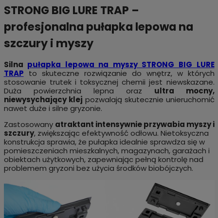
STRONG BIG LURE TRAP –
profesjonalna pułapka lepowa na
szczury i myszy
Silna
pułapka lepowa na myszy STRONG BIG LURE
TRAP
to skuteczne rozwiązanie do wnętrz, w których
stosowanie trutek i toksycznej chemii jest niewskazane.
Duża powierzchnia lepna oraz
ultra mocny,
niewysychający klej
pozwalają skutecznie unieruchomić
nawet duże i silne gryzonie.
Zastosowany
atraktant intensywnie przywabia myszy i
szczury
, zwiększając efektywność odłowu. Nietoksyczna
konstrukcja sprawia, że pułapka idealnie sprawdza się w
pomieszczeniach mieszkalnych, magazynach, garażach i
obiektach użytkowych, zapewniając pełną kontrolę nad
problemem gryzoni bez użycia środków biobójczych.