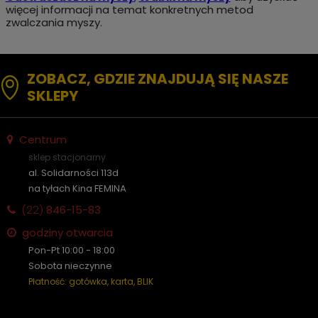
więcej informacji na temat konkretnych metod
zwalczania myszy.
ZOBACZ, GDZIE ZNAJDUJĄ SIĘ NASZE
SKLEPY
Centrum
sklep stacjonarny
al. Solidarności 113d
na tyłach Kina FEMINA
(22)
846-15-83
godziny otwarcia
Pon-Pt 10:00 - 18:00
Sobota nieczynne
Płatność: gotówka, karta, BLIK