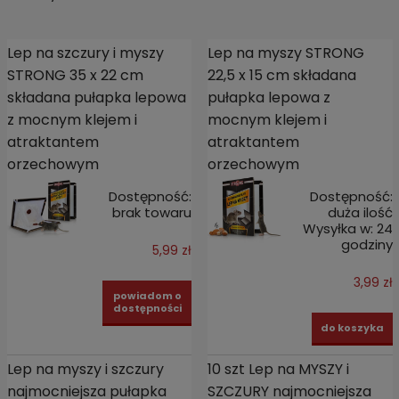
Lep na szczury i myszy
Lep na myszy STRONG
STRONG 35 x 22 cm
22,5 x 15 cm składana
składana pułapka lepowa
pułapka lepowa z
z mocnym klejem i
mocnym klejem i
atraktantem
atraktantem
orzechowym
orzechowym
Dostępność:
Dostępność:
brak towaru
duża ilość
Wysyłka w:
24
godziny
5,99 zł
3,99 zł
powiadom o
dostępności
do koszyka
Lep na myszy i szczury
10 szt Lep na MYSZY i
najmocniejsza pułapka
SZCZURY najmocniejsza