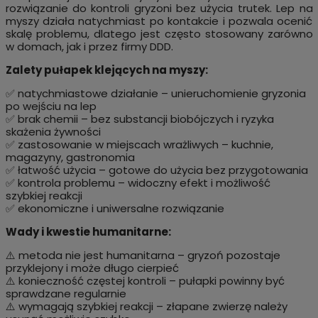
rozwiązanie do kontroli gryzoni bez użycia trutek. Lep na
myszy działa natychmiast po kontakcie i pozwala ocenić
skalę problemu, dlatego jest często stosowany zarówno
w domach, jak i przez firmy DDD.
Zalety pułapek klejących na myszy:
✅ natychmiastowe działanie – unieruchomienie gryzonia
po wejściu na lep
✅ brak chemii – bez substancji biobójczych i ryzyka
skażenia żywności
✅ zastosowanie w miejscach wrażliwych – kuchnie,
magazyny, gastronomia
✅ łatwość użycia – gotowe do użycia bez przygotowania
✅ kontrola problemu – widoczny efekt i możliwość
szybkiej reakcji
✅ ekonomiczne i uniwersalne rozwiązanie
Wady i kwestie humanitarne:
⚠️ metoda nie jest humanitarna – gryzoń pozostaje
przyklejony i może długo cierpieć
⚠️ konieczność częstej kontroli – pułapki powinny być
sprawdzane regularnie
⚠️ wymagają szybkiej reakcji – złapane zwierzę należy