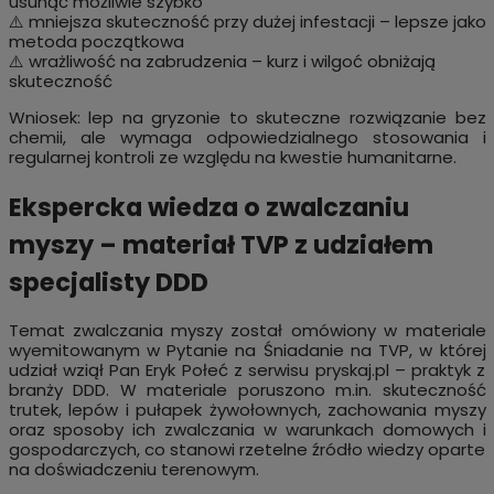
usunąć możliwie szybko
⚠️ mniejsza skuteczność przy dużej infestacji – lepsze jako
metoda początkowa
⚠️ wrażliwość na zabrudzenia – kurz i wilgoć obniżają
skuteczność
Wniosek: lep na gryzonie to skuteczne rozwiązanie bez
chemii, ale wymaga odpowiedzialnego stosowania i
regularnej kontroli ze względu na kwestie humanitarne.
Ekspercka wiedza o zwalczaniu
myszy – materiał TVP z udziałem
specjalisty DDD
Temat zwalczania myszy został omówiony w materiale
wyemitowanym w Pytanie na Śniadanie na TVP, w której
udział wziął Pan Eryk Połeć z serwisu pryskaj.pl – praktyk z
branży DDD. W materiale poruszono
m.in
. skuteczność
trutek, lepów i pułapek żywołownych, zachowania myszy
oraz sposoby ich zwalczania w warunkach domowych i
gospodarczych, co stanowi rzetelne źródło wiedzy oparte
na doświadczeniu terenowym.