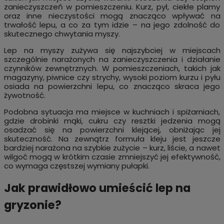
zanieczyszczeń w pomieszczeniu. Kurz, pył, ciekłe plamy
oraz inne nieczystości mogą znacząco wpływać na
trwałość lepu, a co za tym idzie – na jego zdolność do
skutecznego chwytania myszy.
Lep na myszy zużywa się najszybciej w miejscach
szczególnie narażonych na zanieczyszczenia i działanie
czynników zewnętrznych. W pomieszczeniach, takich jak
magazyny, piwnice czy strychy, wysoki poziom kurzu i pyłu
osiada na powierzchni lepu, co znacząco skraca jego
żywotność.
Podobna sytuacja ma miejsce w kuchniach i spiżarniach,
gdzie drobinki mąki, cukru czy resztki jedzenia mogą
osadzać się na powierzchni klejącej, obniżając jej
skuteczność. Na zewnątrz formuła kleju jest jeszcze
bardziej narażona na szybkie zużycie – kurz, liście, a nawet
wilgoć mogą w krótkim czasie zmniejszyć jej efektywność,
co wymaga częstszej wymiany pułapki.
Jak prawidłowo umieścić lep na
gryzonie?