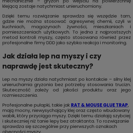
mechanicznie – gryzoń po wejściu na powierzchnię
klejącą zostaje natychmiast unieruchomiony.
Dzięki temu rozwiązanie sprawdza się wszędzie tam,
gdzie nie można stosować agresywnej chemii, czyli w
kuchniach, magazynach żywności, mieszkaniach i
pomieszczeniach użytkowych. To jedna z najprostszych
metod kontroli myszy, często stosowana również przez
profesjonalne firmy DDD jako szybka reakcja i monitoring.
Jak działa lep na myszy i czy
naprawdę jest skuteczny?
Lep na myszy działa natychmiast po kontakcie – silny klej
unieruchamia gryzonia bez potrzeby stosowania trucizn.
Skuteczność zależy od jakości produktu oraz jego
rozmieszczenia.
Profesjonalne pułapki, takie jak
RAT & MOUSE GLUE TRAP
,
mają mocny, niewysychający klej oraz często wbudowany
wabik, który przyciąga myszy. Dzięki temu działają szybciej
i skuteczniej niż tanie lepy bez atraktanta. To rozwiązanie
sprawdza się szczególnie przy pierwszych oznakach
obecności myszy.