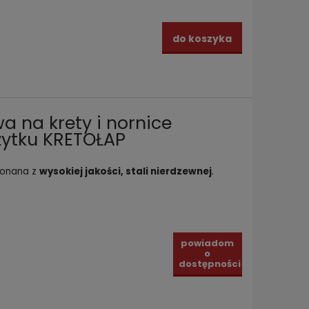
do koszyka
a na krety i nornice
żytku KRETOŁAP
.
onana z
wysokiej jakości, stali nierdzewnej
powiadom
o
dostępności