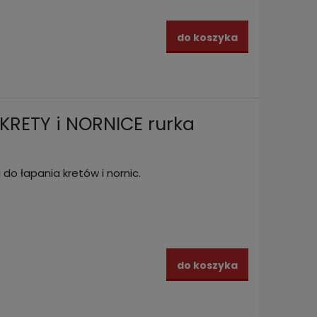
do koszyka
KRETY i NORNICE rurka
 do łapania kretów i nornic.
do koszyka
W i
Pułapka z sygnalizatorem do
Pułapk
łapania KRETÓW i NORNIC rurka
ocynk
9,99 zł
22,99
zyka
do koszyka