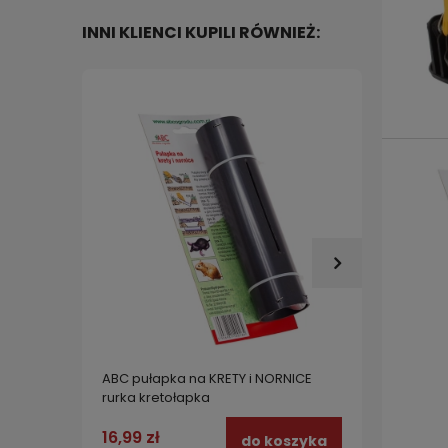
INNI KLIENCI KUPILI RÓWNIEŻ:
ABC pułapka na KRETY i NORNICE
5x nie
rurka kretołapka
sygnal
NORNIC
16,99 zł
47,50
do koszyka