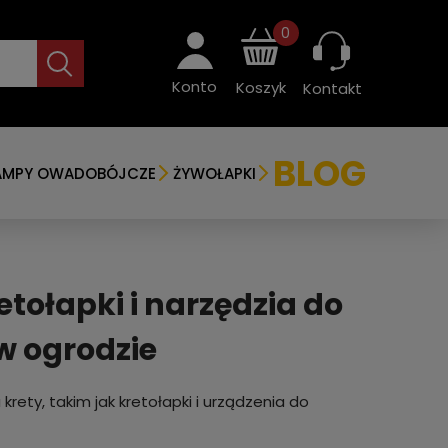
0
Konto
Koszyk
Kontakt
BLOG
AMPY OWADOBÓJCZE
ŻYWOŁAPKI
etołapki i narzędzia do
w ogrodzie
ety, takim jak kretołapki i urządzenia do