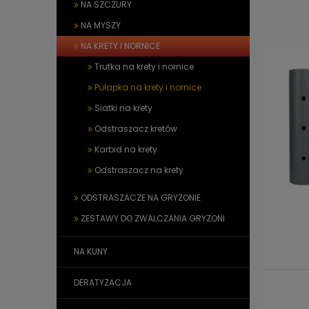
NA SZCZURY
NA MYSZY
NA KRETY I NORNICE
Trutka na krety i nornice
Pułapka na krety i nornice
Siatki na krety
Odstraszacz kretów
Karbid na krety
Odstraszacz na krety
ODSTRASZACZE NA GRYZONIE
ZESTAWY DO ZWALCZANIA GRYZONI
NA KUNY
DERATYZACJA