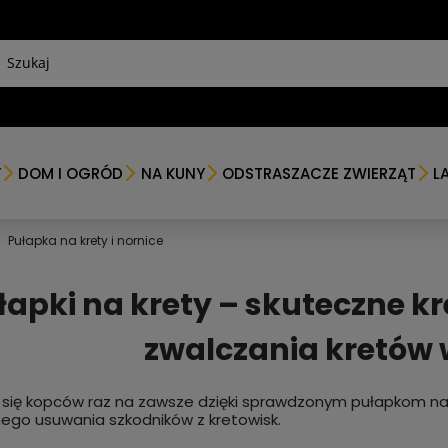
Y
DOM I OGRÓD
NA KUNY
ODSTRASZACZE ZWIERZĄT
L
»
Pułapka na krety i nornice
łapki na krety – skuteczne kr
zwalczania kretów 
się kopców raz na zawsze dzięki sprawdzonym pułapkom na kr
ego usuwania szkodników z kretowisk.