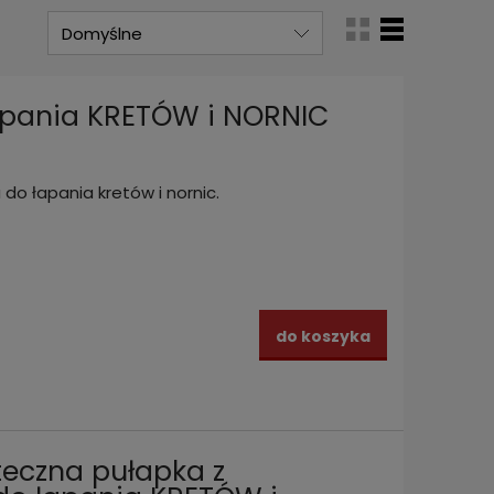
apania KRETÓW i NORNIC
 do łapania kretów i nornic.
do koszyka
teczna pułapka z