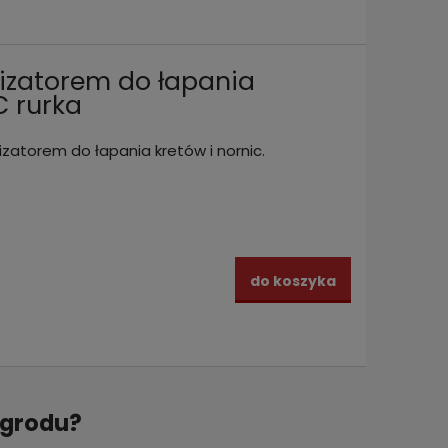
lizatorem do łapania
 rurka
izatorem do łapania kretów i nornic.
do koszyka
ogrodu?