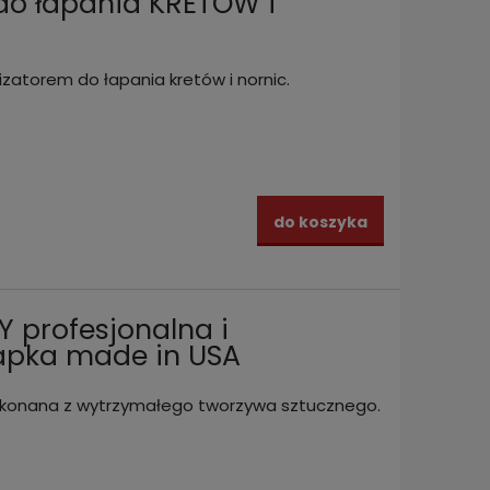
do łapania KRETÓW i
izatorem do łapania kretów i nornic.
do koszyka
Y profesjonalna i
apka made in USA
wykonana z wytrzymałego tworzywa sztucznego.