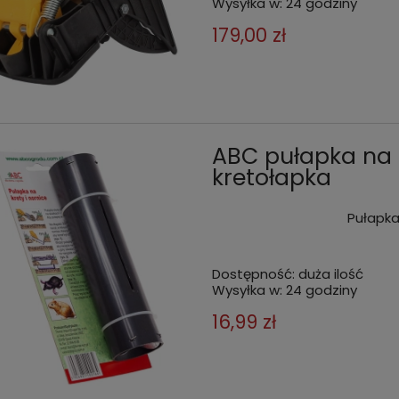
Wysyłka w:
24 godziny
179,00 zł
ABC pułapka na 
kretołapka
Pułapka
Dostępność:
duża ilość
Wysyłka w:
24 godziny
16,99 zł
zwykle skuteczna pułapka z
5x pułapka do łapania KRETÓ
izatorem do łapania KRETÓW i
NORNIC rurka
 rurka
 zł
42,50 zł
do koszyka
do kos