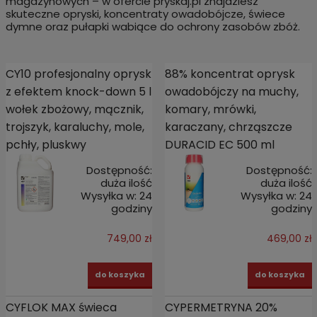
magazynowych – w ofercie pryskaj.pl znajdziesz
skuteczne opryski, koncentraty owadobójcze, świece
dymne oraz pułapki wabiące do ochrony zasobów zbóż.
CY10 profesjonalny oprysk
88% koncentrat oprysk
z efektem knock-down 5 l
owadobójczy na muchy,
wołek zbożowy, mącznik,
komary, mrówki,
trojszyk, karaluchy, mole,
karaczany, chrząszcze
pchły, pluskwy
DURACID EC 500 ml
Dostępność:
Dostępność:
duża ilość
duża ilość
Wysyłka w:
24
Wysyłka w:
24
godziny
godziny
749,00 zł
469,00 zł
do koszyka
do koszyka
CYFLOK MAX świeca
CYPERMETRYNA 20%