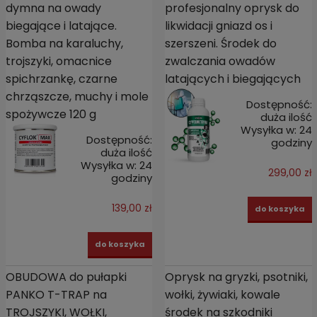
dymna na owady
profesjonalny oprysk do
biegające i latające.
likwidacji gniazd os i
Bomba na karaluchy,
szerszeni. Środek do
trojszyki, omacnice
zwalczania owadów
spichrzankę, czarne
latających i biegających
chrząszcze, muchy i mole
Dostępność:
spożywcze 120 g
duża ilość
Wysyłka w:
24
Dostępność:
godziny
duża ilość
Wysyłka w:
24
299,00 zł
godziny
139,00 zł
do koszyka
do koszyka
OBUDOWA do pułapki
Oprysk na gryzki, psotniki,
PANKO T-TRAP na
wołki, żywiaki, kowale
TROJSZYKI, WOŁKI,
środek na szkodniki