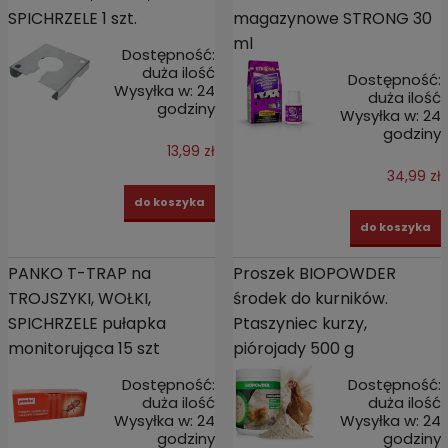
SPICHRZELE 1 szt.
magazynowe STRONG 30
ml
Dostępność:
duża ilość
Dostępność:
Wysyłka w:
24
duża ilość
godziny
Wysyłka w:
24
godziny
13,99 zł
34,99 zł
do koszyka
do koszyka
PANKO T-TRAP na
Proszek BIOPOWDER
TROJSZYKI, WOŁKI,
środek do kurników.
SPICHRZELE pułapka
Ptaszyniec kurzy,
monitorująca 15 szt
piórojady 500 g
Dostępność:
Dostępność:
duża ilość
duża ilość
Wysyłka w:
24
Wysyłka w:
24
godziny
godziny