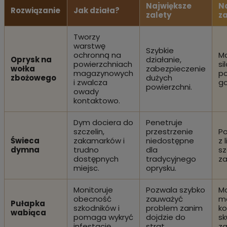
Największe
N
Rozwiązanie
Jak działa?
zalety
z
Tworzy
warstwę
Szybkie
ochronną na
Ma
Oprysk na
działanie,
powierzchniach
si
wołka
zabezpieczenie
magazynowych
po
zbożowego
dużych
i zwalcza
go
powierzchni.
owady
kontaktowo.
Dym dociera do
Penetruje
szczelin,
przestrzenie
Po
Świeca
zakamarków i
niedostępne
z 
dymna
trudno
dla
sz
dostępnych
tradycyjnego
za
miejsc.
oprysku.
Monitoruje
Pozwala szybko
Mo
obecność
zauważyć
m
Pułapka
szkodników i
problem zanim
ko
wabiąca
pomaga wykryć
dojdzie do
sk
infestację.
strat.
za