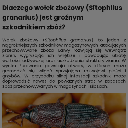
Dlaczego wołek zbożowy (Sitophilus
granarius) jest groźnym
szkodnikiem zbóż?
Wołek zbożowy (
Sitophilus granarius
) to jeden z
najgroźniejszych szkodników magazynowych atakujących
przechowywane zboża. Larwy rozwijają się wewnątrz
ziaren, wygryzając ich wnętrze i powodując utratę
wartości odżywczej oraz uszkodzenia struktury ziarna. W
wyniku żerowania powstają otwory, w których może
gromadzić się wilgoć sprzyjająca rozwojowi pleśni i
grzybów. W przypadku silnej infestacji szkodnik może
doprowadzić nawet do poważnych strat w zapasach
zbóż przechowywanych w magazynach i silosach.