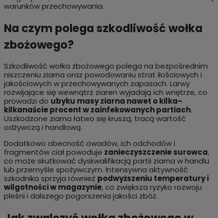
warunków przechowywania.
Na czym polega szkodliwość wołka
zbożowego?
Szkodliwość wołka zbożowego polega na bezpośrednim
niszczeniu ziarna oraz powodowaniu strat ilościowych i
jakościowych w przechowywanych zapasach. Larwy
rozwijające się wewnątrz ziaren wyjadają ich wnętrze, co
prowadzi do
ubyku masy ziarna nawet o kilka–
kilkanaście procent w zainfekowanych partiach
.
Uszkodzone ziarna łatwo się kruszą, tracą wartość
odżywczą i handlową.
Dodatkowo obecność owadów, ich odchodów i
fragmentów ciał powoduje
zanieczyszczenie surowca
,
co może skutkować dyskwalifikacją partii ziarna w handlu
lub przemyśle spożywczym. Intensywna aktywność
szkodnika sprzyja również
podwyższeniu temperatury i
wilgotności w magazynie
, co zwiększa ryzyko rozwoju
pleśni i dalszego pogorszenia jakości zbóż.
Jak zwalczyć wołka zbożowego w