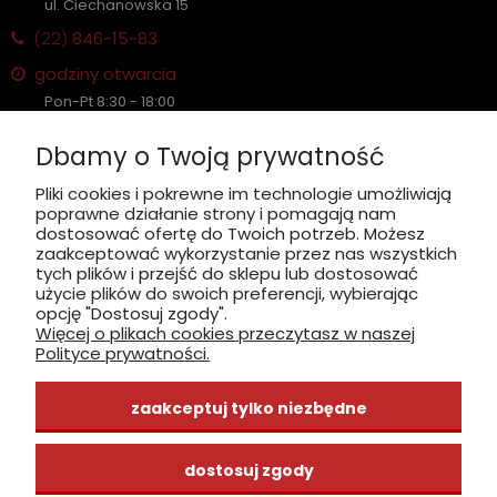
ul. Ciechanowska 15
(22)
846-15-83
godziny otwarcia
Pon-Pt 8:30 - 18:00
Sobota nieczynne
Dbamy o Twoją prywatność
Płatność: gotówka, karta, BLIK
Pliki cookies i pokrewne im technologie umożliwiają
poprawne działanie strony i pomagają nam
zobacz, jak dojechać
dostosować ofertę do Twoich potrzeb. Możesz
zaakceptować wykorzystanie przez nas wszystkich
tych plików i przejść do sklepu lub dostosować
użycie plików do swoich preferencji, wybierając
opcję "Dostosuj zgody".
Więcej o plikach cookies przeczytasz w naszej
INFORMACJE
Polityce prywatności.
ZAKUPY
zaakceptuj tylko niezbędne
CENTRUM WIEDZY
dostosuj zgody