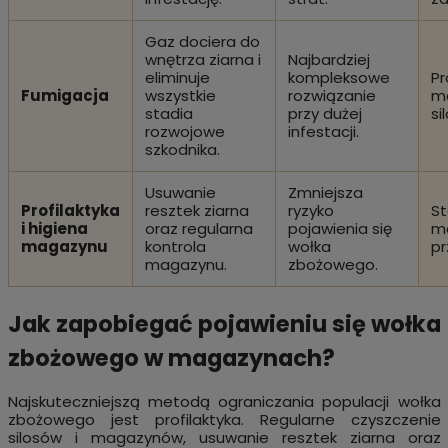
Gaz dociera do
wnętrza ziarna i
Najbardziej
eliminuje
kompleksowe
Pr
Fumigacja
wszystkie
rozwiązanie
ma
stadia
przy dużej
si
rozwojowe
infestacji.
szkodnika.
Usuwanie
Zmniejsza
Profilaktyka
resztek ziarna
ryzyko
St
i higiena
oraz regularna
pojawienia się
m
magazynu
kontrola
wołka
pr
magazynu.
zbożowego.
Jak zapobiegać pojawieniu się wołka
zbożowego w magazynach?
Najskuteczniejszą metodą ograniczania populacji wołka
zbożowego jest profilaktyka. Regularne czyszczenie
silosów i magazynów, usuwanie resztek ziarna oraz