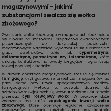
magazynowymi - jakimi
substancjami zwalcza się wołka
zbożowego?
Zwalczanie wołka zbożowego w magazynach zbóż opiera
się głównie na stosowaniu preparatów owadobójczych
przeznaczonych do dezynsekcji powierzchni
magazynowych. Najczęściej wykorzystuje się substancje z
grupy pyretroidów, takie jak
cypermetryna,
deltametryna, permetryna czy tetrametryna
, które
działają kontaktowo na owady biegające i ograniczają
rozwój populacji szkodnika.
W dużych obiektach magazynowych stosuje się również
fumigację
, czyli gazowanie przestrzeni magazynów lub
partii ziarna przy użyciu specjalistycznych środków
fumigacyjnych. Metoda ta pozwala dotrzeć do
szkodników rozwijających się wewnątrz ziaren i skutecznie
przerwać
cykl rozwojowy wołka
. W praktyce duże
znaczenie ma także
zapobieganie inwazji wołka
zbożowego
, które obejmuje regularne czyszczenie
magazynów, usuwanie resztek ziarna oraz kontrolę