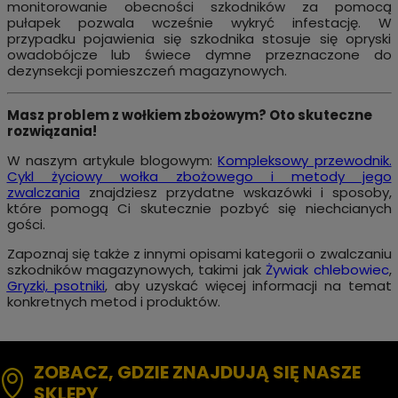
monitorowanie obecności szkodników za pomocą
pułapek pozwala wcześnie wykryć infestację. W
przypadku pojawienia się szkodnika stosuje się opryski
owadobójcze lub świece dymne przeznaczone do
dezynsekcji pomieszczeń magazynowych.
Masz problem z wołkiem zbożowym? Oto skuteczne
rozwiązania!
W naszym artykule blogowym:
Kompleksowy przewodnik.
Cykl życiowy wołka zbożowego i metody jego
zwalczania
znajdziesz przydatne wskazówki i sposoby,
które pomogą Ci skutecznie pozbyć się niechcianych
gości.
Zapoznaj się także z innymi opisami kategorii o zwalczaniu
szkodników magazynowych, takimi jak
Żywiak chlebowiec
,
Gryzki, psotniki
, aby uzyskać więcej informacji na temat
konkretnych metod i produktów.
ZOBACZ, GDZIE ZNAJDUJĄ SIĘ NASZE
SKLEPY