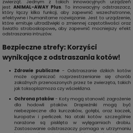
zwierząt. Jednym z takich innowacyjnych urządzeń
jest
ANIMAL-AWAY Plus
. To innowacyjny odstraszacz,
który łączy kilka funkcji, aby zapewnić wszechstronne,
efektywne i humanitarne rozwiązanie. Jest to urządzenie,
które emituje ultradźwięki o zmiennej częstotliwości oraz
światło stroboskopowe
,
aby zapewnić mocniejszy efekt
odstraszania intruzów.
Bezpieczne strefy: Korzyści
wynikające z odstraszania kotów!
Zdrowie publiczne
- Odstraszanie dzikich kotów
może ograniczać rozprzestrzenianie się chorób
zakaźnych przenoszonych przez te zwierzęta, takich
jak toksoplazmoza czy wścieklizna.
Ochrona ptaków
- Koty mogą stanowić zagrożenie
dla hodowli ptaków. Drapieżniki mogą być
niebezpieczne dla kurczaków, gołębi, oraz kaczek,
kuropatw i perliczek. Na ataki kotów szczególnie
narażone są pisklęta w wylęgarniach drobiu.
Zastosowanie odstraszaczy pomaga w utrzymaniu