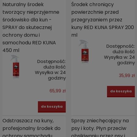
Naturalny środek
Środek chroniący
tworzący nieprzyjemne
powierzchnie przed
środowisko dla kun -
przegryzaniem przez
SPRAY do skutecznej
kuny RED KUNA SPRAY 200
ochrony domu i
ml
samochodu RED KUNA
Dostępność:
450 ml
duża ilość
Wysyłka w:
24
Dostępność:
godziny
duża ilość
Wysyłka w:
24
35,99 zł
godziny
65,99 zł
do koszyka
do koszyka
Odstraszacz na kuny,
Spray zniechęcający na
profesjonalny środek do
psy i koty. Płyn przeciw
ochrony samochodu
obsikiwaniu przez psy i