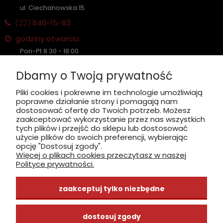
ul. Ciechanowska 15
(22)
846-15-83
godziny otwarcia
Pon-Pt 8:30 - 18:00
Sobota nieczynne
Dbamy o Twoją prywatność
Płatność: gotówka, karta, BLIK
Pliki cookies i pokrewne im technologie umożliwiają
poprawne działanie strony i pomagają nam
zobacz, jak dojechać
dostosować ofertę do Twoich potrzeb. Możesz
zaakceptować wykorzystanie przez nas wszystkich
tych plików i przejść do sklepu lub dostosować
użycie plików do swoich preferencji, wybierając
opcję "Dostosuj zgody".
Więcej o plikach cookies przeczytasz w naszej
INFORMACJE
Polityce prywatności.
ZAKUPY
zaakceptuj tylko niezbędne
CENTRUM WIEDZY
dostosuj zgody