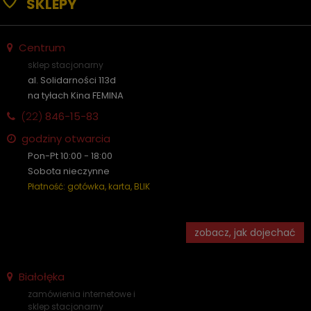
SKLEPY
Centrum
sklep stacjonarny
al. Solidarności 113d
na tyłach Kina FEMINA
(22)
846-15-83
godziny otwarcia
Pon-Pt 10:00 - 18:00
Sobota nieczynne
Płatność: gotówka, karta, BLIK
zobacz, jak dojechać
Białołęka
zamówienia internetowe i
sklep stacjonarny