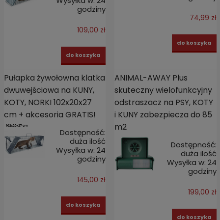
Wysyłka w:
24
godziny
74,99 zł
109,00 zł
do koszyka
do koszyka
Pułapka żywołowna klatka
ANIMAL-AWAY Plus
dwuwejściowa na KUNY,
skuteczny wielofunkcyjny
KOTY, NORKI 102x20x27
odstraszacz na PSY, KOTY
cm + akcesoria GRATIS!
i KUNY zabezpiecza do 85
m2
Dostępność:
duża ilość
Dostępność:
Wysyłka w:
24
duża ilość
godziny
Wysyłka w:
24
godziny
145,00 zł
199,00 zł
do koszyka
do koszyka