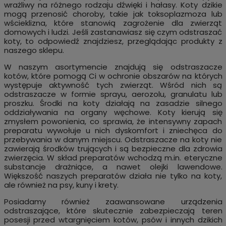
wrażliwy na różnego rodzaju dźwięki i hałasy. Koty dzikie
mogą przenosić choroby, takie jak toksoplazmoza lub
wścieklizna, które stanowią zagrożenie dla zwierząt
domowych i ludzi. Jeśli zastanawiasz się czym odstraszać
koty, to odpowiedź znajdziesz, przeglądając produkty z
naszego sklepu.
W naszym asortymencie znajdują się odstraszacze
kotów, które pomogą Ci w ochronie obszarów na których
występuje aktywność tych zwierząt. Wśród nich są
odstraszacze w formie sprayu, aerozolu, granulatu lub
proszku. Środki na koty działają na zasadzie silnego
oddziaływania na organy węchowe. Koty kierują się
zmysłem powonienia, co sprawia, że intensywny zapach
preparatu wywołuje u nich dyskomfort i zniechęca do
przebywania w danym miejscu. Odstraszacze na koty nie
zawierają środków trujących i są bezpieczne dla zdrowia
zwierzęcia. W skład preparatów wchodzą m.in. eteryczne
substancje drażniące, a nawet olejki lawendowe.
Większość naszych preparatów działa nie tylko na koty,
ale również na psy, kuny i krety.
Posiadamy również zaawansowane urządzenia
odstraszające, które skutecznie zabezpieczają teren
posesji przed wtargnięciem kotów, psów i innych dzikich