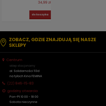
34,99 zł
do koszyka
ZOBACZ, GDZIE ZNAJDUJĄ SIĘ NASZE
SKLEPY
Centrum
sklep stacjonarny
al. Solidarności 113d
na tyłach Kina FEMINA
(22)
846-15-83
godziny otwarcia
Pon-Pt 10:00 - 18:00
Sobota nieczynne