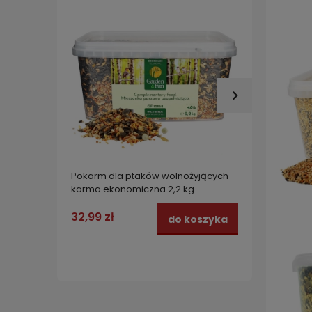
Pokarm dla ptaków wolnożyjących
Karma 
karma ekonomiczna 2,2 kg
czerwo
400 g
32,99 zł
11,99 
do koszyka