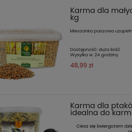
Karma dla małyc
kg
Mieszanka paszowa uzupełn
Dostępność:
duża ilość
Wysyłka w:
24 godziny
48,99 zł
dla ptaków TURDUS
Karma dla dzikich ptaków TU
ne orzechy nieblanszowane
uniwersalna całoroczna ziarn
zł
17,99 zł
do koszyka
do kos
Karma dla ptakó
idealna do karmn
Ciesz się świergotem dzi
o