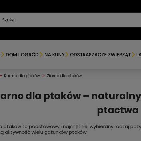
Y
DOM I OGRÓD
NA KUNY
ODSTRASZACZE ZWIERZĄT
L
»
»
Karma dla ptaków
Ziarno dla ptaków
iarno dla ptaków – naturalny
ptactwa
la ptaków to podstawowy i najchętniej wybierany rodzaj pożyw
ą aktywność wielu gatunków ptaków.