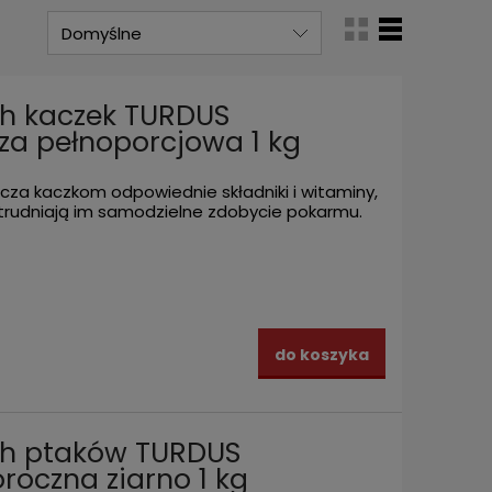
ch kaczek TURDUS
za pełnoporcjowa 1 kg
za kaczkom odpowiednie składniki i witaminy,
 utrudniają im samodzielne zdobycie pokarmu.
do koszyka
ch ptaków TURDUS
roczna ziarno 1 kg