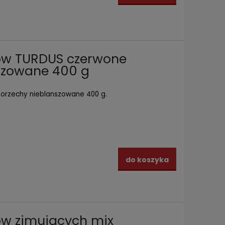
ów TURDUS czerwone
szowane 400 g
orzechy nieblanszowane 400 g.
do koszyka
ów zimujących mix