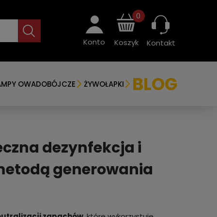
0
Konto
Koszyk
Kontakt
BLOG
AMPY OWADOBÓJCZE
ŻYWOŁAPKI
czna dezynfekcja i
metodą generowania
neutralizacji zapachów
, które wykorzystuje