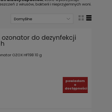
czeń z wirusów, bakterii i nieprzyjemnych woni.
 ozonator do dezynfekcji
/h
nator OZOX HF198 10 g
powiadom
o
dostępności