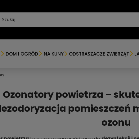
Y
DOM I OGRÓD
NA KUNY
ODSTRASZACZE ZWIERZĄT
L
ry
Ozonatory powietrza – skute
dezodoryzacja pomieszczeń 
ozonu
r powietrza
to nowoczesne urządzenie do
dezynfekcji i 