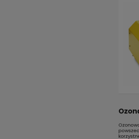
Ozona
Ozonowa
powszec
korzystn