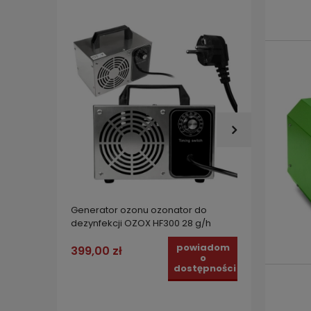
Generator ozonu ozonator do
Genera
dezynfekcji OZOX HF300 28 g/h
dezynf
timere
powiadom
399,00 zł
999,0
o
dostępności