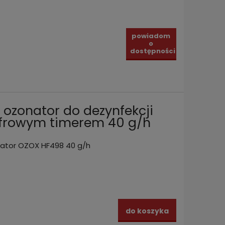
powiadom
o
dostępności
 ozonator do dezynfekcji
yfrowym timerem 40 g/h
ator OZOX HF498 40 g/h
do koszyka