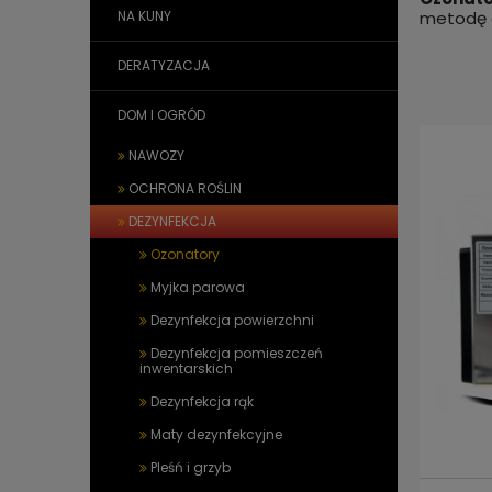
NA KUNY
metodę g
DERATYZACJA
DOM I OGRÓD
NAWOZY
OCHRONA ROŚLIN
DEZYNFEKCJA
Ozonatory
Myjka parowa
Dezynfekcja powierzchni
Dezynfekcja pomieszczeń
inwentarskich
Dezynfekcja rąk
Maty dezynfekcyjne
Pleśń i grzyb