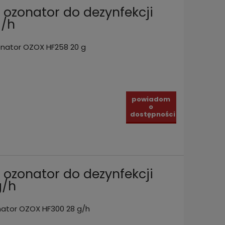
 ozonator do dezynfekcji
g/h
nator OZOX HF258 20 g
powiadom
o
dostępności
 ozonator do dezynfekcji
g/h
ator OZOX HF300 28 g/h