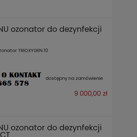
 ozonator do dezynfekcji
zonator TRIOXYGEN 10
dostępny na zamówienie
9 000,00 zł
 do
GENERATOR OZONU ozonator do
GENER
 INOX
dezynfekcji TRIOXYGEN 10 DUCT
dezynf
11 500,00 zł
9 000
 ozonator do dezynfekcji
UCT