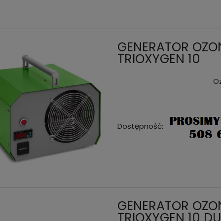
GENERATOR OZONU
TRIOXYGEN 10
O
Dostępność:
tor ozonu ozonator do
GENERATOR OZONU ozonator
ekcji OZOX HF498 z cyfrowym
dezynfekcji TRIOXYGEN 10 DUO
m 40 g/h
0 zł
do koszyka
11 200,00 zł
GENERATOR OZONU
TRIOXYGEN 10 D