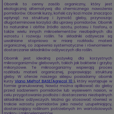
Obornik to cenny zasób organiczny, który jest
ekologiczną alternatywą dla chemicznego nawożenia
pomidorów. Obornik kurzy, koński czy kozi może znacząco
wpłynąć na strukturę i żyzność gleby, przynosząc
długoterminowe korzyści dla uprawy pomidorów. Obornik
to naturalne i obfite źródło azotu, potasu i fosforu, a
także wielu innych mikroelementów niezbędnych dla
wzrostu i rozwoju roślin. Te składniki odżywcze są
uwalniane stopniowo w miarę rozkładu materii
organicznej, co zapewnia systematyczne i równomierne
dostarczanie składników odżywczych dla roślin.
Obornik jest idealną pożywką dla korzystnych
mikroorganizmów glebowych, takich jak bakterie i grzyby
mikoryzowe. Te mikroorganizmy wspierają proces
rozkładu materii organicznej, poprawiając strukturę
gleby. W ofercie naszego sklepu posiadamy obornik
kurzy
Viano MixProf BASE/Agrecol 10
l
,
który występuje w
formie granulowanej. Nawóz można aplikować do gleby
przed sadzeniem pomidorów lub wysiewem nasion, w
celu przygotowania podłoża i dostarczenia niezbędnych
składników odżywczych. Można go stosować również w
trakcie wzrostu pomidorów jako nawóz uzupełniający,
dostarczający roślinom potrzebnych im wartościowych
makro- i mikroelementów.