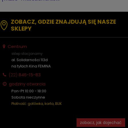
ZOBACZ, GDZIE ZNAJDUJĄ SIĘ NASZE
SKLEPY
Centrum
sklep stacjonarny
al. Solidarności 113d
na tyłach Kina FEMINA
(22)
846-15-83
godziny otwarcia
Pon-Pt 10:00 - 18:00
Sobota nieczynne
Płatność: gotówka, karta, BLIK
zobacz, jak dojechać