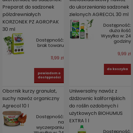
Preparat do sadzonek
do ukorzeniania sadzonek
półzdrewniałych
zielonych AGRECOL 30 ml
KORZONEK PZ AGROPAK
Dostępność:
30 ml
duża ilość
Wysyłka w:
24
Dostępność:
godziny
brak towaru
9,99 zł
11,99 zł
do koszyka
powiadom o
dostępności
Obornik kurzy granulat,
Uniwersalny nawóz z
suchy nawóz organiczny
dżdżownic kalifornijskich
Agrecol 10 l
do roślin ozdobnych i
użytkowych BIOHUMUS
Dostępność:
EXTRA 1 l
na
wyczerpaniu
Dostępność:
Wysyłka w:
24