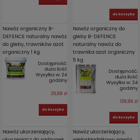
do koszyka
Nawóz organiczny B-
Nawóz organiczny do
DEFENCE naturalny nawóz
gleby B-DEFENCE
do gleby, trawników azot
naturalny nawóz do
organiczny 1 kg
trawnika azot organiczny
5 kg
Dostępność:
duża ilość
Dostępność:
Wysyłka w:
24
duża ilość
godziny
Wysyłka w:
24
godziny
29,99 zł
139,99 zł
do koszyka
do koszyka
Nawóz ukorzeniający,
Nawóz ukorzeniający,
ukorzeniacz do sadzonek.
wieloskładnikowy nawóz