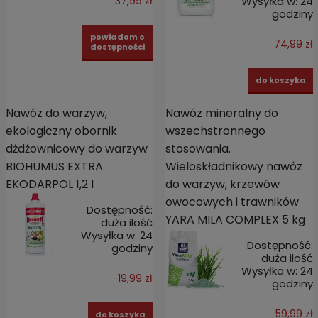
Wysyłka w:
24
37,99 zł
godziny
powiadom o
74,99 zł
dostępności
do koszyka
Nawóz do warzyw,
Nawóz mineralny do
ekologiczny obornik
wszechstronnego
dżdżownicowy do warzyw
stosowania.
BIOHUMUS EXTRA
Wieloskładnikowy nawóz
EKODARPOL 1,2 l
do warzyw, krzewów
owocowych i trawników
Dostępność:
YARA MILA COMPLEX 5 kg
duża ilość
Wysyłka w:
24
Dostępność:
godziny
duża ilość
Wysyłka w:
24
19,99 zł
godziny
59,99 zł
do koszyka