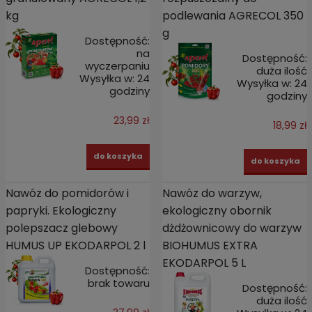
kg
podlewania AGRECOL 350
g
Dostępność:
na
Dostępność:
wyczerpaniu
duża ilość
Wysyłka w:
24
Wysyłka w:
24
godziny
godziny
23,99 zł
18,99 zł
do koszyka
do koszyka
Nawóz do pomidorów i
Nawóz do warzyw,
papryki. Ekologiczny
ekologiczny obornik
polepszacz glebowy
dżdżownicowy do warzyw
HUMUS UP EKODARPOL 2 l
BIOHUMUS EXTRA
EKODARPOL 5 L
Dostępność:
brak towaru
Dostępność:
duża ilość