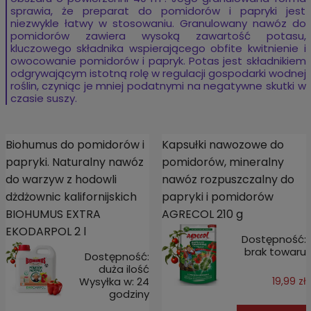
sprawia, że preparat do pomidorów i papryki jest
niezwykle łatwy w stosowaniu. Granulowany nawóz do
pomidorów zawiera wysoką zawartość potasu,
kluczowego składnika wspierającego obfite kwitnienie i
owocowanie pomidorów i papryk. Potas jest składnikiem
odgrywającym istotną rolę w regulacji gospodarki wodnej
roślin, czyniąc je mniej podatnymi na negatywne skutki w
czasie suszy.
Biohumus do pomidorów i
Kapsułki nawozowe do
papryki. Naturalny nawóz
pomidorów, mineralny
do warzyw z hodowli
nawóz rozpuszczalny do
dżdżownic kalifornijskich
papryki i pomidorów
BIOHUMUS EXTRA
AGRECOL 210 g
EKODARPOL 2 l
Dostępność:
brak towaru
Dostępność:
duża ilość
Wysyłka w:
24
19,99 zł
godziny