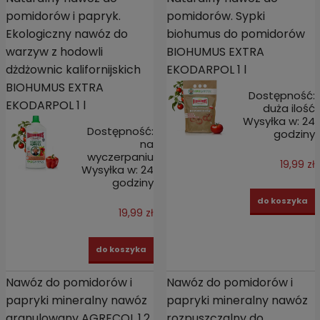
pomidorów i papryk.
pomidorów. Sypki
Ekologiczny nawóz do
biohumus do pomidorów
warzyw z hodowli
BIOHUMUS EXTRA
dżdżownic kalifornijskich
EKODARPOL 1 l
BIOHUMUS EXTRA
Dostępność:
EKODARPOL 1 l
duża ilość
Wysyłka w:
24
Dostępność:
godziny
na
wyczerpaniu
19,99 zł
Wysyłka w:
24
godziny
do koszyka
19,99 zł
do koszyka
Nawóz do pomidorów i
Nawóz do pomidorów i
papryki mineralny nawóz
papryki mineralny nawóz
granulowany AGRECOL 1,2
rozpuszczalny do