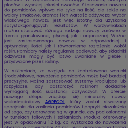
plonów i wysokiej jakości owoców. Stosowanie nawozu
do pomidorów wpływa nie tylko na ilość, ale także na
walory smakowe, aromat i ich wartość odżywczą. Wybór
właściwego nawozu jest więc istotny dla uzyskania
satysfakcjonujących rezultatów. W warzywniakach
można stosować różnego rodzaju nawozy zarówno w
formie granulowanej, płynnej, jak i organicznej. Ważne
jest zastosowanego nawozu w odpowiedniej i
optymalnej ilości, jak i równomierne rozłożenie wokół
roślin. Pomidory należy regularnie podlewać, aby składniki
odżywcze mogły być łatwo uwalniane w glebie i
przyswajane przez rośliny.
W szklarniach, ze względu na kontrolowane warunki
środowiskowe, nawożenie pomidorów może być bardziej
precyzyjne. Można zastosować systemy kroplujące lub
rozpylacze, aby dostarczyć roślinom dokładnie
wymaganą ilość substancji odżywczych. W ofercie
naszego sklepu znajduje się mineralny nawóz
wieloskładnikowy
AGRECOL
, który został stworzony
specjalnie dla zasilania pomidorów i papryki, niezależnie
od tego, czy uprawiane są w gruncie, czy pod osłonami
w tunelach foliowych i szklarniach. Produkt oferowany
jest w opakowaniu 1,2 kg, co wystarcza do nawożenia
obszaru o powierzchni 40 m². Jego granulowana forma