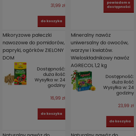
powiadom o
31,99 zł
dostępności
do koszyka
Mikoryzowe pałeczki
Mineralny nawóz
nawozowe do pomidorów,
uniwersalny do owoców,
papryki, ogórków ZIELONY
warzyw i kwiatów.
DOM
Wieloskładnikowy nawóz
AGRECOL 1,2 kg
Dostępność:
duża ilość
Dostępność:
Wysyłka w:
24
duża ilość
godziny
Wysyłka w:
24
godziny
16,99 zł
23,99 zł
do koszyka
do koszyka
Naturalny nawóz do
Naturalny nawóz do