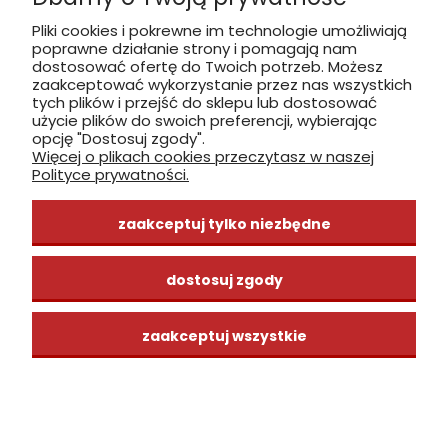
Pliki cookies i pokrewne im technologie umożliwiają
poprawne działanie strony i pomagają nam
zobacz, jak dojechać
dostosować ofertę do Twoich potrzeb. Możesz
zaakceptować wykorzystanie przez nas wszystkich
tych plików i przejść do sklepu lub dostosować
użycie plików do swoich preferencji, wybierając
opcję "Dostosuj zgody".
Więcej o plikach cookies przeczytasz w naszej
INFORMACJE
Polityce prywatności.
ZAKUPY
zaakceptuj tylko niezbędne
CENTRUM WIEDZY
dostosuj zgody
zaakceptuj wszystkie
pokaż pełną wersję strony
Sklep internetowy Shoper Premium