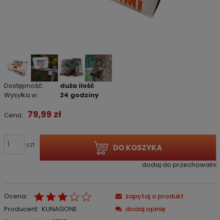
Dostępność:
duża ilość
Wysyłka w:
24 godziny
79,99 zł
Cena:
szt
DO KOSZYKA
dodaj do przechowalni
Ocena:
zapytaj o produkt
Producent:
KUNAGONE
dodaj opinię