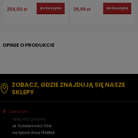
do koszyka
do koszyka
259,00 zł
39,99 zł
ZOBACZ, GDZIE ZNAJDUJĄ SIĘ NASZE
SKLEPY
Centrum
sklep stacjonarny
al. Solidarności 113d
na tyłach Kina FEMINA