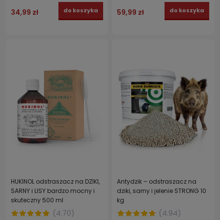
do koszyka
do koszyka
34,99 zł
59,99 zł
HUKINOL odstraszacz na DZIKI,
Antydzik – odstraszacz na
SARNY i LISY bardzo mocny i
dziki, sarny i jelenie STRONG 10
skuteczny 500 ml
kg
(
4.70
)
(
4.94
)