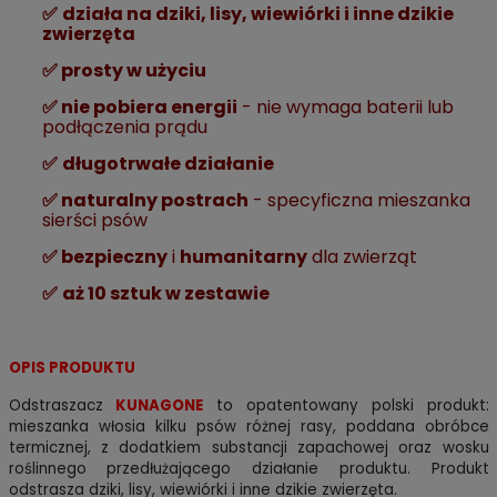
✅
działa na dziki, lisy, wiewiórki i inne dzikie
zwierzęta
✅ prosty w użyciu
✅ nie pobiera energii
- nie wymaga baterii lub
podłączenia prądu
✅
długotrwałe działanie
✅ naturalny postrach
- specyficzna mieszanka
sierści psów
✅
bezpieczny
i
humanitarny
dla zwierząt
✅
aż 10 sztuk w zestawie
OPIS PRODUKTU
Odstraszacz
KUNAGONE
to opatentowany polski produkt:
mieszanka włosia kilku psów różnej rasy, poddana obróbce
termicznej, z dodatkiem substancji zapachowej oraz wosku
roślinnego przedłużającego działanie produktu. Produkt
odstrasza dziki, lisy, wiewiórki i inne dzikie zwierzęta.