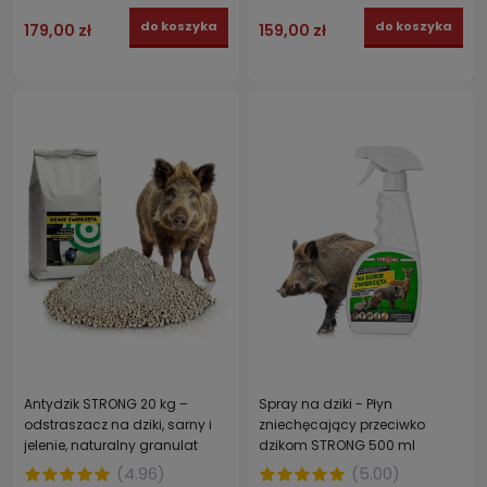
do koszyka
do koszyka
179,00 zł
159,00 zł
Antydzik STRONG 20 kg –
Spray na dziki - Płyn
odstraszacz na dziki, sarny i
zniechęcający przeciwko
jelenie, naturalny granulat
dzikom STRONG 500 ml
ochronny
(
4.96
)
(
5.00
)