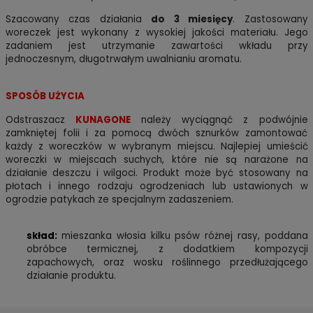
Szacowany czas działania
do 3 miesięcy
. Zastosowany
woreczek jest wykonany z wysokiej jakości materiału. Jego
zadaniem jest utrzymanie zawartości wkładu przy
jednoczesnym, długotrwałym uwalnianiu aromatu.
SPOSÓB UŻYCIA
Odstraszacz
KUNAGONE
należy wyciągnąć z podwójnie
zamkniętej folii i za pomocą dwóch sznurków zamontować
każdy z woreczków w wybranym miejscu. Najlepiej umieścić
woreczki w miejscach suchych, które nie są narażone na
działanie deszczu i wilgoci. Produkt może być stosowany na
płotach i innego rodzaju ogrodzeniach lub ustawionych w
ogrodzie patykach ze specjalnym zadaszeniem.
skład:
mieszanka włosia kilku psów różnej rasy, poddana
obróbce termicznej, z dodatkiem kompozycji
zapachowych, oraz wosku roślinnego przedłużającego
działanie produktu.