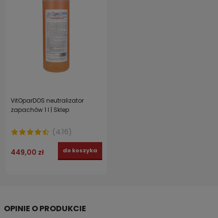
VitOparDOS neutralizator
zapachów 1 l | Sklep
(
4.16
)
do koszyka
449,00 zł