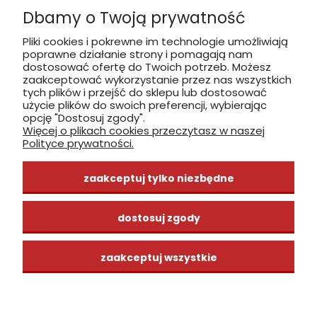
Dbamy o Twoją prywatność
Płatność: gotówka, karta, BLIK
Pliki cookies i pokrewne im technologie umożliwiają
poprawne działanie strony i pomagają nam
zobacz, jak dojechać
dostosować ofertę do Twoich potrzeb. Możesz
zaakceptować wykorzystanie przez nas wszystkich
tych plików i przejść do sklepu lub dostosować
użycie plików do swoich preferencji, wybierając
opcję "Dostosuj zgody".
Więcej o plikach cookies przeczytasz w naszej
INFORMACJE
Polityce prywatności.
ZAKUPY
zaakceptuj tylko niezbędne
CENTRUM WIEDZY
dostosuj zgody
zaakceptuj wszystkie
pokaż pełną wersję strony