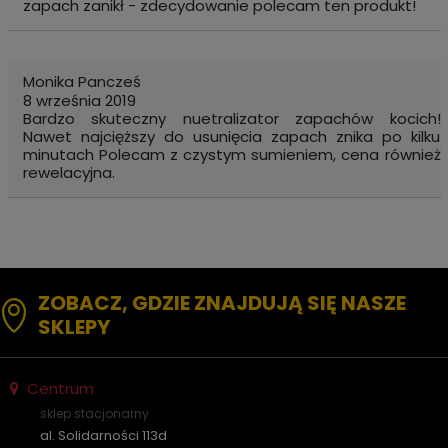
zapach zanikł - zdecydowanie polecam ten produkt!
Monika Pancześ
8 września 2019
Bardzo skuteczny nuetralizator zapachów kocich!
Nawet najcięższy do usunięcia zapach znika po kilku
minutach Polecam z czystym sumieniem, cena również
rewelacyjna.
ZOBACZ, GDZIE ZNAJDUJĄ SIĘ NASZE
SKLEPY
Centrum
sklep stacjonarny
al. Solidarności 113d