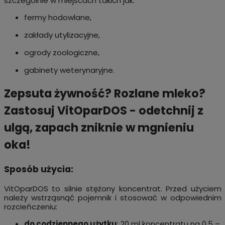
szczególnie w miejscach takich jak:
fermy hodowlane,
zakłady utylizacyjne,
ogrody zoologiczne,
gabinety weterynaryjne.
Zepsuta żywność? Rozlane mleko?
Zastosuj VitOparDOS - odetchnij z
ulgą, zapach zniknie w mgnieniu
oka!
Sposób użycia:
VitOparDOS to silnie stężony koncentrat. Przed użyciem
należy wstrząsnąć pojemnik i stosować w odpowiednim
rozcieńczeniu:
do codziennego użytku
: 20 ml koncentratu na 0,5 –