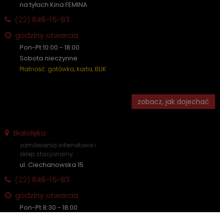
na tyłach Kina FEMINA
(22)
846-15-83
godziny otwarcia
Pon-Pt 10:00 - 18:00
Sobota nieczynne
Płatność: gotówka, karta, BLIK
zobacz, jak dojechać
Białołęka
zamówienia internetowe i
sklep stacjonarny
ul. Ciechanowska 15
(22)
846-15-83
godziny otwarcia
Pon-Pt 8:30 - 18:00
Sobota nieczynne