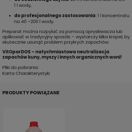
1 l wody,
do profesjonalnego zastosowania
: 1 l koncentratu
na 40 –200 l wody.
Preparat można rozpylać za pomocą opryskiwacza lub
aplikować w tradycyjny sposób – wystarczy kilka kropel, by
skutecznie usunąć problem przykrych zapachów.
VitOparDOS – natychmiastowa neutralizacja
zapachów kuny, myszy i innych organicznych woni!
Pliki do pobrania:
Karta Charakterystyki
PRODUKTY POWIĄZANE