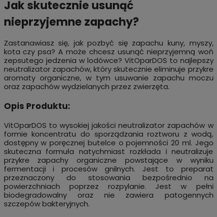
Jak skutecznie usunąć
nieprzyjemne zapachy?
Zastanawiasz się, jak pozbyć się zapachu kuny, myszy,
kota czy psa? A może chcesz usunąć nieprzyjemną woń
zepsutego jedzenia w lodówce? VitOparDOS to najlepszy
neutralizator zapachów, który skutecznie eliminuje przykre
aromaty organiczne, w tym usuwanie zapachu moczu
oraz zapachów wydzielanych przez zwierzęta.
Opis Produktu:
VitOparDOS to wysokiej jakości neutralizator zapachów w
formie koncentratu do sporządzania roztworu z wodą,
dostępny w poręcznej butelce o pojemności 20 ml. Jego
skuteczna formuła natychmiast rozkłada i neutralizuje
przykre zapachy organiczne powstające w wyniku
fermentacji i procesów gnilnych. Jest to preparat
przeznaczony do stosowania bezpośrednio na
powierzchniach poprzez rozpylanie. Jest w pełni
biodegradowalny oraz nie zawiera patogennych
szczepów bakteryjnych.