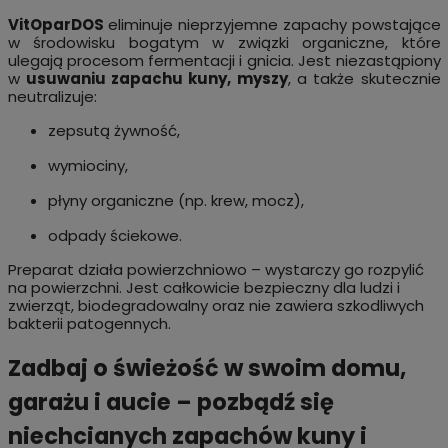
VitOparDOS
eliminuje nieprzyjemne zapachy powstające
w środowisku bogatym w związki organiczne, które
ulegają procesom fermentacji i gnicia. Jest niezastąpiony
w
usuwaniu zapachu kuny, myszy
, a także skutecznie
neutralizuje:
zepsutą żywność,
wymiociny,
płyny organiczne (np. krew, mocz),
odpady ściekowe.
Preparat działa powierzchniowo – wystarczy go rozpylić
na powierzchni. Jest całkowicie bezpieczny dla ludzi i
zwierząt, biodegradowalny oraz nie zawiera szkodliwych
bakterii patogennych.
Zadbaj o świeżość w swoim domu,
garażu i aucie – pozbądź się
niechcianych zapachów kuny i