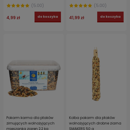
(
5.00
)
(
5.00
)
do koszyka
do koszyka
4,99 zł
41,99 zł
Pokarm karma dla ptaków
Kolba pokarm dla ptaków
zimujących wolnożyjących
wolnożyjących drobne ziarna
mieszanka ziaren 2,2 kg
SMAKERS 50 g