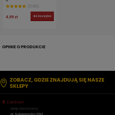
(
5.00
)
do koszyka
4,99 zł
ZOBACZ, GDZIE ZNAJDUJĄ SIĘ NASZE
SKLEPY
Centrum
sklep stacjonarny
al. Solidarności 113d