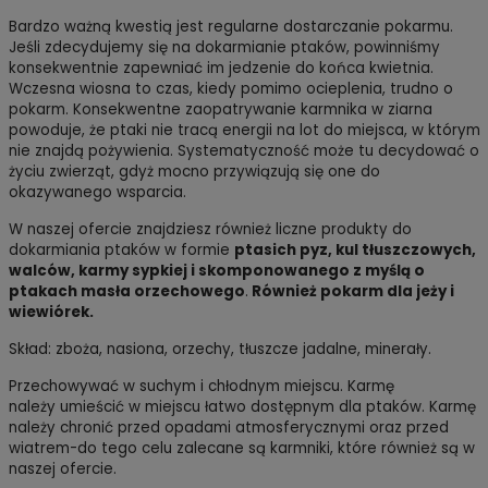
Bardzo ważną kwestią jest regularne dostarczanie pokarmu.
Jeśli zdecydujemy się na dokarmianie ptaków, powinniśmy
konsekwentnie zapewniać im jedzenie do końca kwietnia.
Wczesna wiosna to czas, kiedy pomimo ocieplenia, trudno o
pokarm. Konsekwentne zaopatrywanie karmnika w ziarna
powoduje, że ptaki nie tracą energii na lot do miejsca, w którym
nie znajdą pożywienia. Systematyczność może tu decydować o
życiu zwierząt, gdyż mocno przywiązują się one do
okazywanego wsparcia.
W naszej ofercie znajdziesz również liczne produkty do
dokarmiania ptaków w formie
ptasich pyz, kul tłuszczowych,
walców, karmy sypkiej i skomponowanego z myślą o
ptakach masła orzechowego
.
Również pokarm dla jeży i
wiewiórek.
Skład: zboża, nasiona, orzechy, tłuszcze jadalne, minerały.
Przechowywać w suchym i chłodnym miejscu. Karmę
należy umieścić w miejscu łatwo dostępnym dla ptaków. Karmę
należy chronić przed opadami atmosferycznymi oraz przed
wiatrem-do tego celu zalecane są karmniki, które również są w
naszej ofercie.