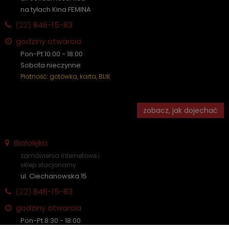
na tyłach Kina FEMINA
(22)
846-15-83
godziny otwarcia
Pon-Pt 10:00 - 18:00
Sobota nieczynne
Płatność: gotówka, karta, BLIK
zobacz, jak dojechać
Białołęka
zamówienia internetowe i
sklep stacjonarny
ul. Ciechanowska 15
(22)
846-15-83
godziny otwarcia
Pon-Pt 8:30 - 18:00