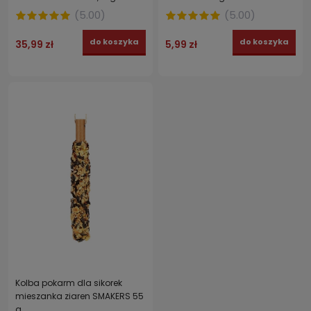
(
5.00
)
(
5.00
)
do koszyka
do koszyka
35,99 zł
5,99 zł
Kolba pokarm dla sikorek
mieszanka ziaren SMAKERS 55
g