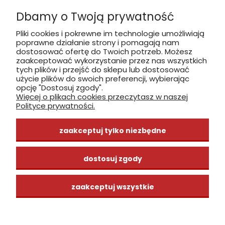
Sobota nieczynne
Dbamy o Twoją prywatność
Płatność: gotówka, karta, BLIK
Pliki cookies i pokrewne im technologie umożliwiają
poprawne działanie strony i pomagają nam
zobacz, jak dojechać
dostosować ofertę do Twoich potrzeb. Możesz
zaakceptować wykorzystanie przez nas wszystkich
tych plików i przejść do sklepu lub dostosować
użycie plików do swoich preferencji, wybierając
opcję "Dostosuj zgody".
Więcej o plikach cookies przeczytasz w naszej
INFORMACJE
Polityce prywatności.
ZAKUPY
zaakceptuj tylko niezbędne
CENTRUM WIEDZY
dostosuj zgody
zaakceptuj wszystkie
pokaż pełną wersję strony