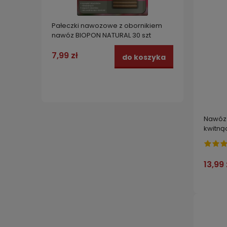
Pałeczki nawozowe z obornikiem
Pałecz
nawóz BIOPON NATURAL 30 szt
nawóz 
7,99 zł
6,99 z
do koszyka
Nawóz 
kwitną
13,99 