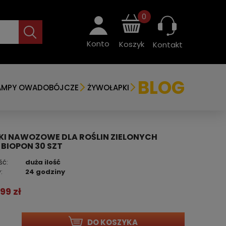
0
Konto
Koszyk
Kontakt
BLOG
AMPY OWADOBÓJCZE
ŻYWOŁAPKI
KI NAWOZOWE DLA ROŚLIN ZIELONYCH
BIOPON 30 SZT
ść:
duża ilość
:
24 godziny
,99 zł
DO KOSZYKA