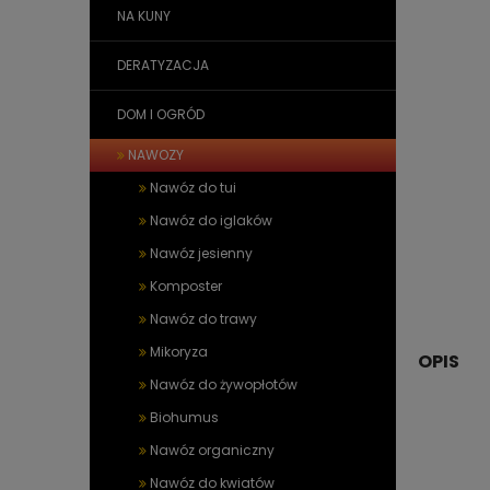
NA KUNY
DERATYZACJA
DOM I OGRÓD
NAWOZY
Nawóz do tui
Nawóz do iglaków
Nawóz jesienny
Komposter
Nawóz do trawy
Mikoryza
OPIS
Nawóz do żywopłotów
Biohumus
Nawóz organiczny
Nawóz do kwiatów