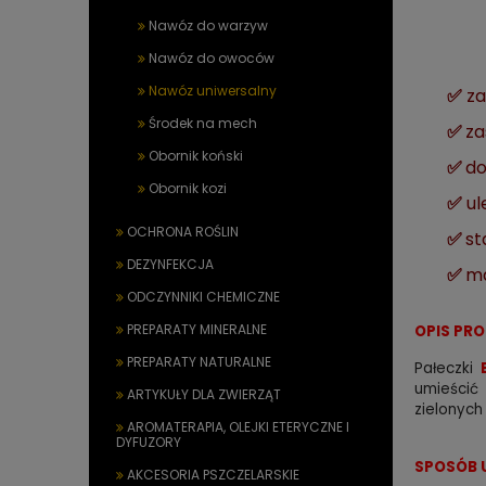
Nawóz do warzyw
Nawóz do owoców
Nawóz uniwersalny
✅
za
Środek na mech
✅
za
Obornik koński
✅
do
Obornik kozi
✅
ul
OCHRONA ROŚLIN
✅
st
DEZYNFEKCJA
✅
ma
ODCZYNNIKI CHEMICZNE
PREPARATY MINERALNE
OPIS PR
PREPARATY NATURALNE
Pałeczki
umieścić
ARTYKUŁY DLA ZWIERZĄT
zielonych
AROMATERAPIA, OLEJKI ETERYCZNE I
DYFUZORY
SPOSÓB 
AKCESORIA PSZCZELARSKIE