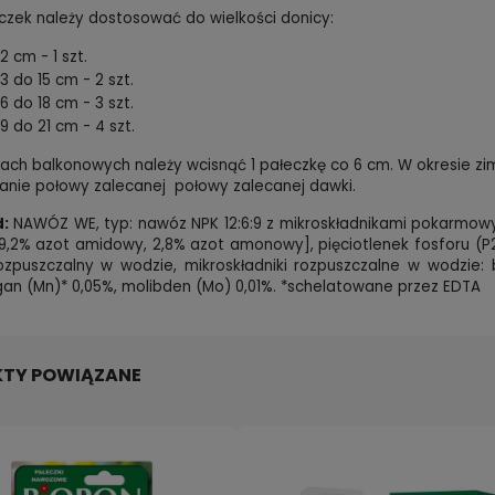
eczek należy dostosować do wielkości donicy:
2 cm - 1 szt.
3 do 15 cm - 2 szt.
6 do 18 cm - 3 szt.
9 do 21 cm - 4 szt.
ach balkonowych należy wcisnąć 1 pałeczkę co 6 cm. W okresie z
nie połowy zalecanej połowy zalecanej dawki.
d:
NAWÓZ WE, typ: nawóz NPK 12:6:9 z mikroskładnikami pokarmowy
[9,2% azot amidowy, 2,8% azot amonowy], pięciotlenek fosforu (P
zpuszczalny w wodzie, mikroskładniki rozpuszczalne w wodzie: b
an (Mn)* 0,05%, molibden (Mo) 0,01%. *schelatowane przez EDTA
TY POWIĄZANE