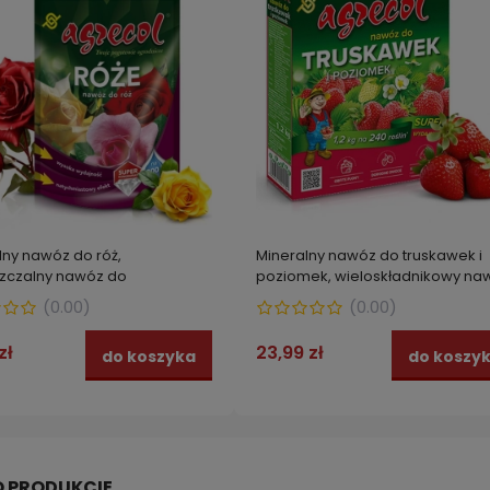
lny nawóz do róż,
Mineralny nawóz do truskawek i
zczalny nawóz do
poziomek, wieloskładnikowy na
ania Agrecol 300 g
AGRECOL 1,2 kg
(
0.00
)
(
0.00
)
zł
23,99 zł
do koszyka
do koszy