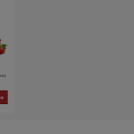
wóz
ka