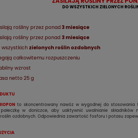
ZASILAJĄ ROŚLINY PRZEZ PON
DO WSZYSTKICH ZIELONYCH ROŚL
silają rośliny przez ponad
3 miesiące
silają rośliny przez ponad
3 miesiące
 wszystkich
zielonych roślin ozdobnych
egają całkowitemu rozpuszczeniu
abilny wzrost
sa netto 25 g
ODUKTU
BIOPON
to skoncentrowany nawóz w wygodnej do stosowania for
 pałeczkę w doniczce, aby uaktywnić uwalnianie składników 
 roślin ozdobnych. Odpowiednia zawartość fosforu i potasu zapew
UŻYCIA