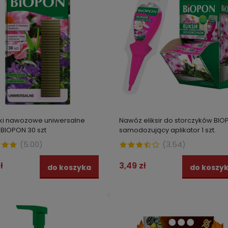
ki nawozowe uniwersalne
Nawóz eliksir do storczyków BI
BIOPON 30 szt
samodozujący aplikator 1 szt.
(
5.00
)
(
3.54
)
ł
3,49 zł
do koszyka
do koszy