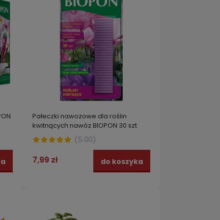
OPON
Pałeczki nawozowe dla roślin
kwitnących nawóz BIOPON 30 szt
(
5.00
)
7,99 zł
ka
do koszyka