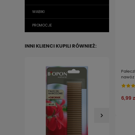
WABIKI
PROMOCJE
INNI KLIENCI KUPILI RÓWNIEŻ:
Pałecz
nawóz 
6,99 z