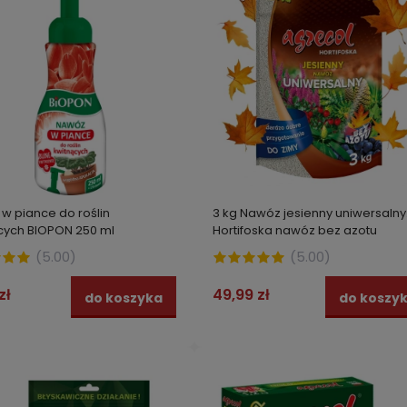
ki nawozowe do pelargonii
Skuteczna pułapka na MYSZY
BIOPON 30 szt
klasyczna drewniana myszoł
BROS
ł
2,99 zł
do koszyka
do kos
w piance do roślin
3 kg Nawóz jesienny uniwersalny
cych BIOPON 250 ml
Hortifoska nawóz bez azotu
AGRECOL
(
5.00
)
(
5.00
)
zł
49,99 zł
do koszyka
do koszy