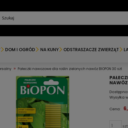
Y
DOM I OGRÓD
NA KUNY
ODSTRASZACZE ZWIERZĄT
L
»
rsalny
Pałeczki nawozowe dla roślin zielonych nawóz BIOPON 30 szt
PAŁECZ
NAWÓZ 
Dostępno
Wysyłka w
6
Cena:
szt