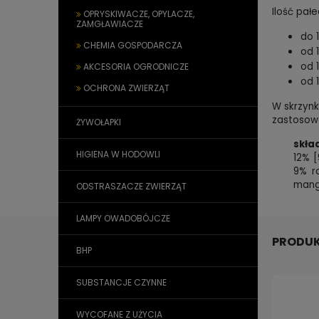
Ilość pał
OPRYSKIWACZE, OPYLACZE,
ZAMGŁAWIACZE
do 1
CHEMIA GOSPODARCZA
od 1
od 1
AKCESORIA OGRODNICZE
od 1
OCHRONA ZWIERZĄT
W skrzynk
zastosowa
ŻYWOŁAPKI
skła
HIGIENA W HODOWLI
12% 
9% ro
mang
ODSTRASZACZE ZWIERZĄT
LAMPY OWADOBÓJCZE
PRODUK
BHP
SUBSTANCJE CZYNNE
WYCOFANE Z UŻYCIA