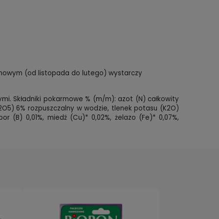
imowym (od listopada do lutego) wystarczy
mi. Składniki pokarmowe % (m/m): azot (N) całkowity
2O5) 6% rozpuszczalny w wodzie, tlenek potasu (K2O)
or (B) 0,01%, miedź (Cu)* 0,02%, żelazo (Fe)* 0,07%,