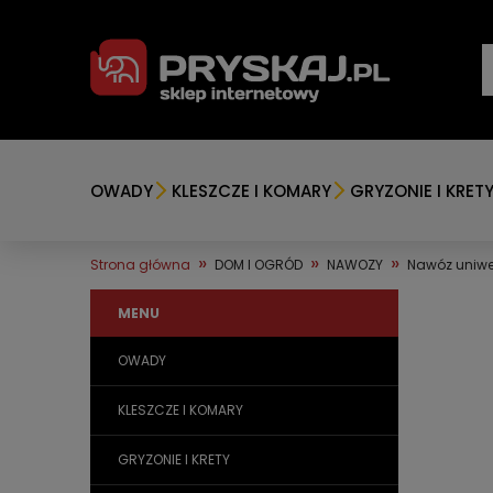
OWADY
KLESZCZE I KOMARY
GRYZONIE I KRET
»
»
»
Strona główna
DOM I OGRÓD
NAWOZY
Nawóz uniwe
MENU
OWADY
KLESZCZE I KOMARY
GRYZONIE I KRETY