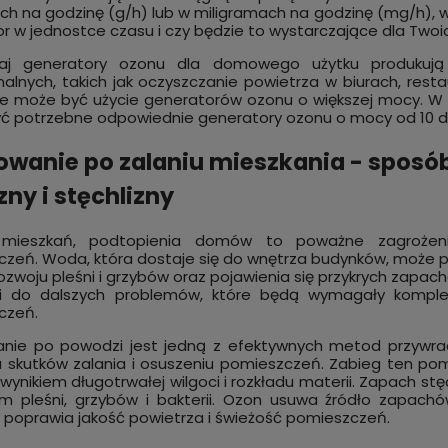
h na godzinę (g/h) lub w miligramach na godzinę (mg/h), 
r w jednostce czasu i czy będzie to wystarczające dla Twoi
aj generatory ozonu dla domowego użytku produkuj
nalnych, takich jak oczyszczanie powietrza w biurach, res
e może być użycie generatorów ozonu o większej mocy. W z
 potrzebne odpowiednie generatory ozonu o mocy od 10 do
wanie po zalaniu mieszkania - sposó
zny i stęchlizny
 mieszkań, podtopienia domów to poważne zagrożeni
zeń. Woda, która dostaje się do wnętrza budynków, może p
 rozwoju pleśni i grzybów oraz pojawienia się przykrych za
i do dalszych problemów, które będą wymagały komple
czeń.
ie po powodzi jest jedną z efektywnych metod przywraca
u skutków zalania i osuszeniu pomieszczeń. Zabieg ten poma
 wynikiem długotrwałej wilgoci i rozkładu materii. Zapach st
m pleśni, grzybów i bakterii. Ozon usuwa źródło zapachó
 poprawia jakość powietrza i świeżość pomieszczeń.