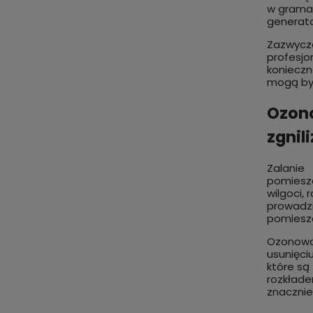
w gramac
generato
Zazwycz
profesjo
konieczn
mogą być
Ozono
zgnili
Zalanie
pomieszc
wilgoci,
prowadz
pomiesz
Ozonowan
usunięci
które są
rozkłade
znacznie