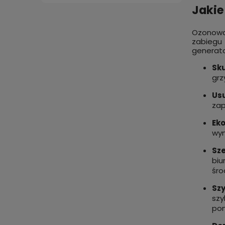
Jakie
Ozonowan
zabiegu
generat
Sk
grz
Us
zap
Eko
wym
Sz
biu
śro
Sz
szy
pom