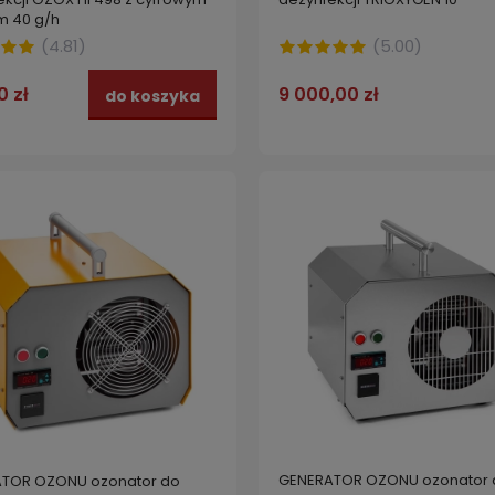
m 40 g/h
(
4.81
)
(
5.00
)
0 zł
9 000,00 zł
do koszyka
GENERATOR OZONU ozonator 
TOR OZONU ozonator do