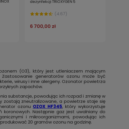
 INOX
dezynfekcji TRIOXYGEN 5
(
4.67
)
6 700,00 zł
 ozonem (O3), który jest utleniaczem mającym
a. Zastosowanie generatorów ozonu może być
terie, wirusy i inne alergeny. Ozonator powietrza
 przykrych zapachów.
 do
GENERATOR OZONU ozonator do
GENER
nia substancje, powodując ich rozpad i zmianę w
 INOX
dezynfekcji TRIOXYGEN 10 DUCT
dezynf
y zostają zneutralizowane, a powietrze staje się
enerator ozonu
OZOX HF345
, który wykorzystuje
11 500,00 zł
9 000
 koronowych. Następnie gaz jest uwalniany do
anicznymi i mikroorganizmami, powodując ich
 wyprodukować 20 gramów ozonu na godzinę.