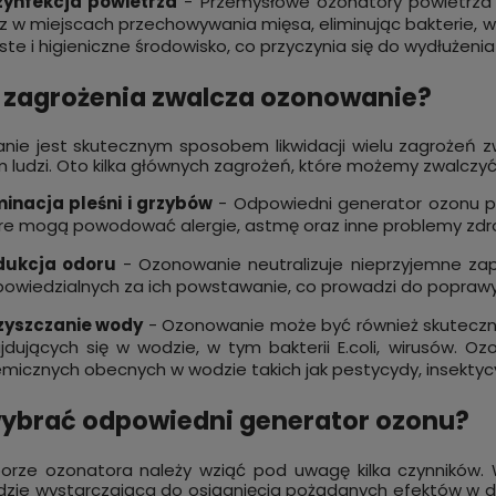
zynfekcja powietrza
- Przemysłowe ozonatory powietrza 
z w miejscach przechowywania mięsa, eliminując bakterie, wi
ste i higieniczne środowisko, co przyczynia się do wydłużen
 zagrożenia zwalcza ozonowanie?
ie jest skutecznym sposobem likwidacji wielu zagrożeń z
 ludzi. Oto kilka głównych zagrożeń, które możemy zwalczyć
minacja pleśni i grzybów
- Odpowiedni generator ozonu poz
re mogą powodować alergie, astmę oraz inne problemy zdro
dukcja odoru
- Ozonowanie neutralizuje nieprzyjemne za
owiedzialnych za ich powstawanie, co prowadzi do poprawy 
zyszczanie wody
- Ozonowanie może być również skuteczne
jdujących się w wodzie, w tym bakterii E.coli, wirusów. Oz
micznych obecnych w wodzie takich jak pestycydy, insektycy
ybrać odpowiedni generator ozonu?
orze ozonatora należy wziąć pod uwagę kilka czynników.
dzie wystarczająca do osiągnięcia pożądanych efektów w d