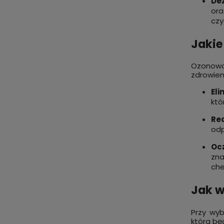
De
ora
czy
Jakie
Ozonowan
zdrowiem
Eli
któ
Re
odp
Oc
zna
che
Jak w
Przy wyb
która bę