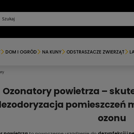
Y
DOM I OGRÓD
NA KUNY
ODSTRASZACZE ZWIERZĄT
L
ry
Ozonatory powietrza – skute
dezodoryzacja pomieszczeń 
ozonu
r powietrza
to nowoczesne urządzenie do
dezynfekcji i 