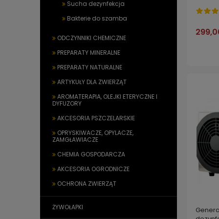
Sucha dezynfekcja
Bakterie do szamba
299,0
ODCZYNNIKI CHEMICZNE
PREPARATY MINERALNE
PREPARATY NATURALNE
ARTYKUŁY DLA ZWIERZĄT
AROMATERAPIA, OLEJKI ETERYCZNE I
DYFUZORY
AKCESORIA PSZCZELARSKIE
OPRYSKIWACZE, OPYLACZE,
ZAMGŁAWIACZE
CHEMIA GOSPODARCZA
AKCESORIA OGRODNICZE
OCHRONA ZWIERZĄT
ŻYWOŁAPKI
Genera
dezynf