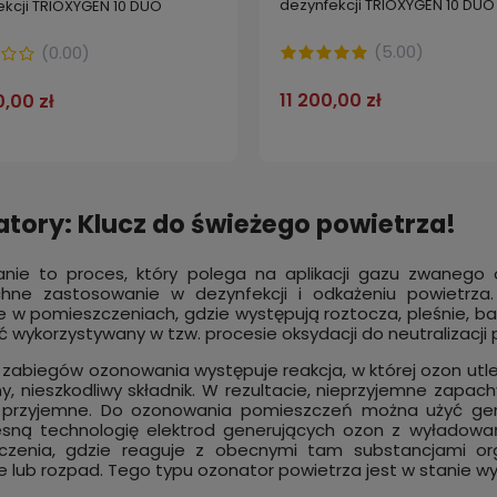
dezynfekcji TRIOXYGEN 10 DUO
ekcji TRIOXYGEN 10 DUO
(
5.00
)
(
0.00
)
11 200,00 zł
0,00 zł
tory: Klucz do świeżego powietrza!
nie to proces, który polega na aplikacji gazu zwanego
hne zastosowanie w dezynfekcji i odkażeniu powietrz
e w pomieszczeniach, gdzie występują roztocza, pleśnie, bak
 wykorzystywany w tzw. procesie oksydacji do neutralizacji
tor ozonu ozonator do
GENERATOR OZONU ozonator
ekcji OZOX HF498 z cyfrowym
zabiegów ozonowania występuje reakcja, w której ozon utle
dezynfekcji TRIOXYGEN 10 DUO
m 40 g/h
, nieszkodliwy składnik. W rezultacie, nieprzyjemne zapach
i przyjemne. Do ozonowania pomieszczeń można użyć g
0 zł
do koszyka
11 200,00 zł
sną technologię elektrod generujących ozon z wyładowań
czenia, gdzie reaguje z obecnymi tam substancjami org
ie lub rozpad. Tego typu ozonator powietrza jest w stanie