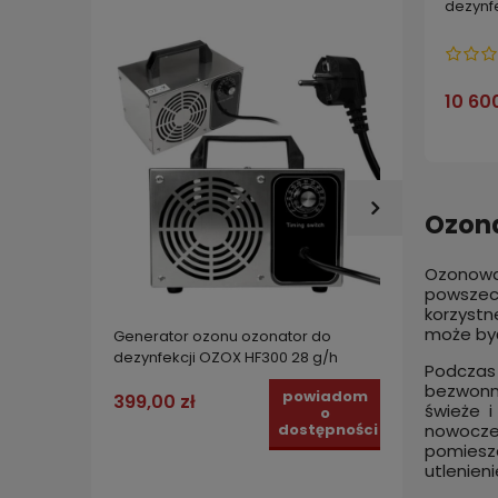
dezynf
10 60
Ozona
Ozonowa
powszec
korzystn
może być
Generator ozonu ozonator do
Genera
dezynfekcji OZOX HF300 28 g/h
dezynf
Podczas 
timere
bezwonny
powiadom
399,00 zł
świeże 
999,0
o
nowocze
dostępności
pomiesz
utlenien