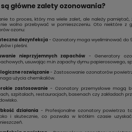
 są główne zalety ozonowania?
ie to proces, który ma wiele zalet, ale należy pamiętać
 nie wolno przebywać w pomieszczeniu. Oto niektóre z 
orów ozonu:
uteczna dezynfekcja
- Ozonatory moga wyeliminować do 99
ybów i pleśni.
uwanie nieprzyjemnych zapachów
- Generatory ozo
achowych, usuwając m.in zapachy dymu papierosowego, spale
logiczne rozwiązanie
- Zastosowanie ozonatorów powietrz
aga użycia chemikaliów.
erokie zastosowanie
- Ozonatory przemysłowe mogą by
rach, szpitalach, restauracjach, basenach czy zakładach p
dowisko.
ybkość działania
- Profesjonalne ozonatory powietrza to
bko i skutecznie, co pozwala w krótkim czasie uzyska
ieszczeń.