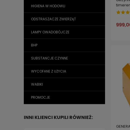
timere
HIGIENA W HODOWLI
ODSTRASZACZE ZWIERZĄT
999,0
LAMPY OWADOBÓJCZE
BHP
SUBSTANCJE CZYNNE
WYCOFANE Z UŻYCIA
WABIKI
PROMOCJE
INNI KLIENCI KUPILI RÓWNIEŻ:
GENERA