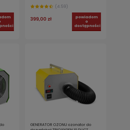
(
4.59
)
adom
powiadom
399,00 zł
o
o
pności
dostępności
do
GENERATOR OZONU ozonator do
dezynfekcji TRIOXYGEN 10 DUCT