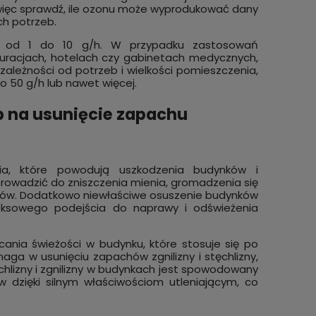
więc sprawdź, ile ozonu może wyprodukować dany
ch potrzeb.
ą od 1 do 10 g/h. W przypadku zastosowań
tauracjach, hotelach czy gabinetach medycznych,
ależności od potrzeb i wielkości pomieszczenia,
 50 g/h lub nawet więcej.
b na usunięcie zapachu
a, które powodują uszkodzenia budynków i
rowadzić do zniszczenia mienia, gromadzenia się
pachów. Dodatkowo niewłaściwe osuszenie budynków
ksowego podejścia do naprawy i odświeżenia
nia świeżości w budynku, które stosuje się po
ga w usunięciu zapachów zgnilizny i stęchlizny,
ęchlizny i zgnilizny w budynkach jest spowodowany
w dzięki silnym właściwościom utleniającym, co