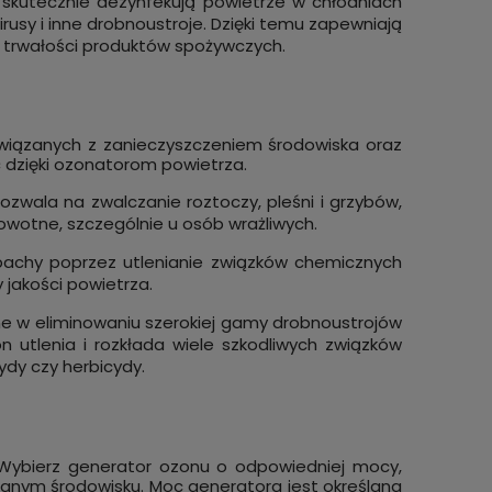
skutecznie dezynfekują powietrze w chłodniach
rusy i inne drobnoustroje. Dzięki temu zapewniają
ia trwałości produktów spożywczych.
wiązanych z zanieczyszczeniem środowiska oraz
 dzięki ozonatorom powietrza.
wala na zwalczanie roztoczy, pleśni i grzybów,
wotne, szczególnie u osób wrażliwych.
pachy poprzez utlenianie związków chemicznych
jakości powietrza.
 w eliminowaniu szerokiej gamy drobnoustrojów
on utlenia i rozkłada wiele szkodliwych związków
dy czy herbicydy.
 Wybierz generator ozonu o odpowiedniej mocy,
anym środowisku. Moc generatora jest określana