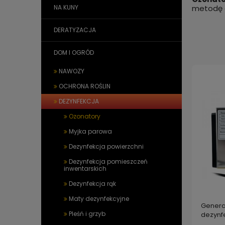
NA KUNY
metodę g
DERATYZACJA
DOM I OGRÓD
NAWOZY
OCHRONA ROŚLIN
DEZYNFEKCJA
Ozonatory
Myjka parowa
Dezynfekcja powierzchni
Dezynfekcja pomieszczeń
inwentarskich
Dezynfekcja rąk
Maty dezynfekcyjne
Genera
Pleśń i grzyb
dezynfe