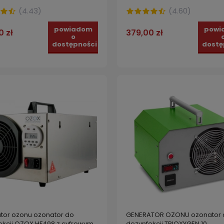
(
4.43
)
(
4.60
)
powiadom
powi
0 zł
379,00 zł
o
dostępności
dostę
tor ozonu ozonator do
GENERATOR OZONU ozonator 
ekcji OZOX HF498 z cyfrowym
dezynfekcji TRIOXYGEN 10