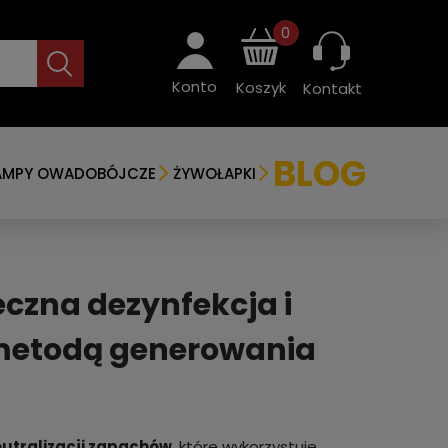
0
Konto
Koszyk
Kontakt
BLOG
AMPY OWADOBÓJCZE
ŻYWOŁAPKI
czna dezynfekcja i
metodą generowania
neutralizacji zapachów
, które wykorzystuje