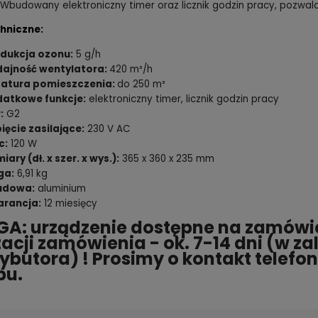
. Wbudowany elektroniczny timer oraz licznik godzin pracy, pozwa
hniczne:
dukcja ozonu:
5 g/h
ajność wentylatora:
420 m³/h
atura pomieszczenia:
do 250 m³
atkowe funkcje:
elektroniczny timer, licznik godzin pracy
:
G2
ięcie zasilające:
230 V AC
c:
120 W
iary (dł. x szer. x wys.):
365 x 360 x 235 mm
ga:
6,91 kg
udowa:
aluminium
rancja:
12 miesięcy
A: urządzenie dostępne na zamówien
zacji zamówienia - ok. 7-14 dni (w z
ybutora) ! Prosimy o kontakt telef
pu.