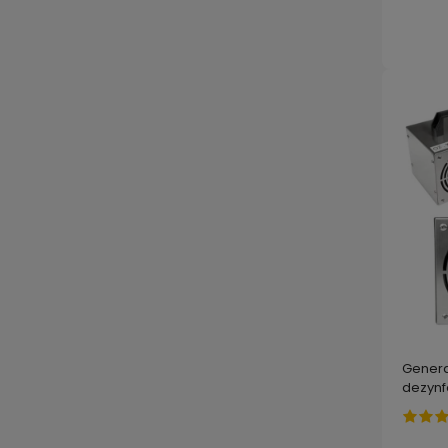
Genera
dezynf