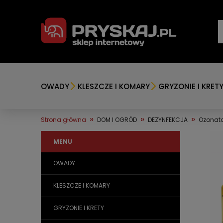
OWADY
KLESZCZE I KOMARY
GRYZONIE I KRET
»
»
»
Strona główna
DOM I OGRÓD
DEZYNFEKCJA
Ozonato
MENU
OWADY
KLESZCZE I KOMARY
GRYZONIE I KRETY