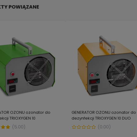
TY POWIĄZANE
OFF WASH antyalergiczny
Środek na pleśń i grzyby na
k do prania tkanin na
ścianach PILMAS zabójca pleś
a, pyłki, pluskwy, pchły 20 ml
g
powiadom
ł
ATOR OZONU ozonator do
GENERATOR OZONU ozonator do
16,99 zł
o
do kos
dostępności
ekcji TRIOXYGEN 10
dezynfekcji TRIOXYGEN 10 DUO
(
5.00
)
(
0.00
)