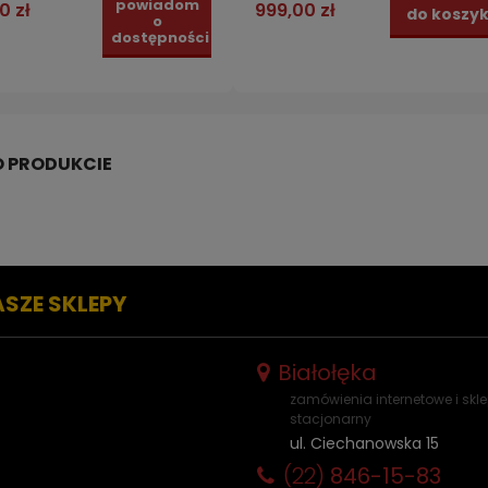
powiadom
0 zł
999,00 zł
do koszy
o
dostępności
ASZE SKLEPY
Białołęka
zamówienia internetowe i skl
stacjonarny
ul. Ciechanowska 15
(22)
846-15-83