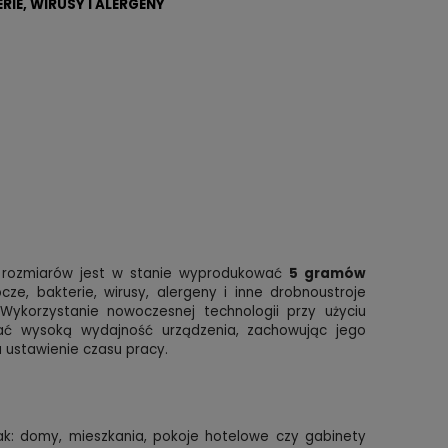
RIE, WIRUSY I ALERGENY
h rozmiarów jest w stanie wyprodukować
5 gramów
ocze, bakterie, wirusy, alergeny i inne drobnoustroje
Wykorzystanie nowoczesnej technologii przy użyciu
kać wysoką wydajność urządzenia, zachowując jego
 ustawienie czasu pracy.
 jak: domy, mieszkania, pokoje hotelowe czy gabinety