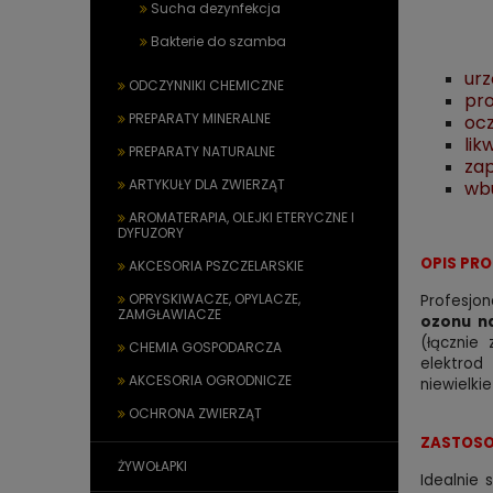
Sucha dezynfekcja
Bakterie do szamba
urz
ODCZYNNIKI CHEMICZNE
pro
PREPARATY MINERALNE
ocz
lik
PREPARATY NATURALNE
zap
ARTYKUŁY DLA ZWIERZĄT
wbu
AROMATERAPIA, OLEJKI ETERYCZNE I
DYFUZORY
OPIS PR
AKCESORIA PSZCZELARSKIE
OPRYSKIWACZE, OPYLACZE,
Profesjo
ZAMGŁAWIACZE
ozonu n
(łącznie
CHEMIA GOSPODARCZA
elektrod
AKCESORIA OGRODNICZE
niewielki
OCHRONA ZWIERZĄT
ZASTOSO
ŻYWOŁAPKI
Idealnie 