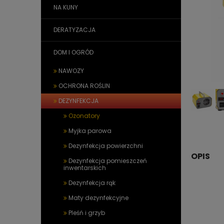
NA KUNY
DERATYZACJA
DOM I OGRÓD
NAWOZY
OCHRONA ROŚLIN
DEZYNFEKCJA
Ozonatory
Myjka parowa
Dezynfekcja powierzchni
OPIS
Dezynfekcja pomieszczeń
inwentarskich
Dezynfekcja rąk
Maty dezynfekcyjne
Pleśń i grzyb