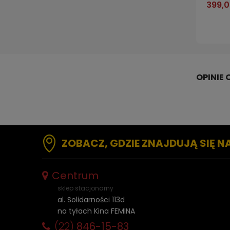
399,0
ZOBACZ, GDZIE ZNAJDUJĄ SIĘ N
Centrum
sklep stacjonarny
al. Solidarności 113d
na tyłach Kina FEMINA
(22)
846-15-83