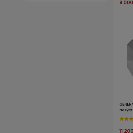
9 000
GENER
dezynf
11 200