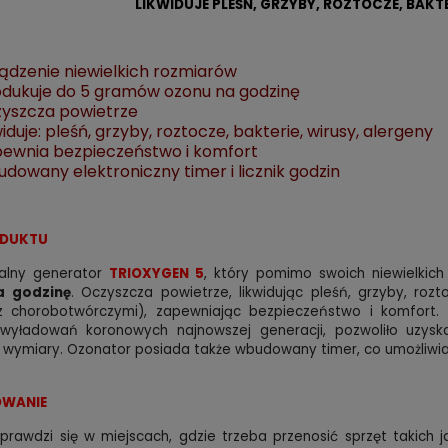
LIKWIDUJE PLEŚŃ, GRZYBY, ROZTOCZE, BAKTE
ądzenie niewielkich rozmiarów
dukuje do 5 gramów ozonu na godzinę
yszcza powietrze
widuje: pleśń, grzyby, roztocze, bakterie, wirusy, alergeny
ewnia bezpieczeństwo i komfort
dowany elektroniczny timer i licznik godzin
ODUKTU
nalny generator
TRIOXYGEN 5
, który pomimo swoich niewielkic
a godzinę
. Oczyszcza powietrze, likwidując pleśń, grzyby, rozt
 z chorobotwórczymi), zapewniając bezpieczeństwo i komfort. 
 wyładowań koronowych najnowszej generacji, pozwoliło uzys
e wymiary. Ozonator posiada także wbudowany timer, co umożliwia
WANIE
sprawdzi się w miejscach, gdzie trzeba przenosić sprzęt takich