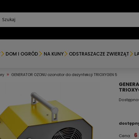
Y
DOM I OGRÓD
NA KUNY
ODSTRASZACZE ZWIERZĄT
L
»
ry
GENERATOR OZONU ozonator do dezynfekcji TRIOXYGEN 5
GENERA
TRIOXY
Dostępno
dostępn
6
Cena: