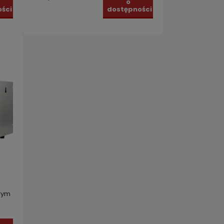
o
ści
dostępności
wym