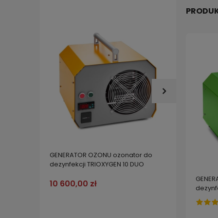
PRODUK
ALLERG
GENERATOR OZONU ozonator do
dodate
dezynfekcji TRIOXYGEN 10 DUO
roztocz
7,49 z
GENER
10 600,00 zł
dezynf