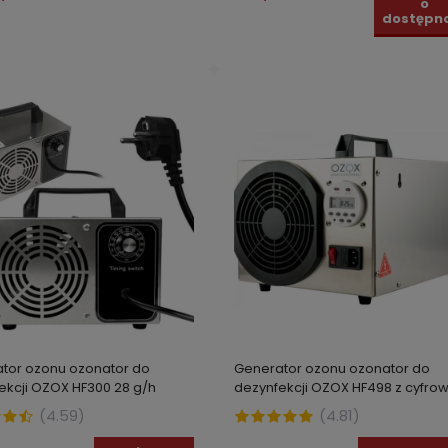
o
dostępno
tor ozonu ozonator do
Generator ozonu ozonator do
ekcji OZOX HF300 28 g/h
dezynfekcji OZOX HF498 z cyfro
timerem 40 g/h
(
4.59
)
(
4.81
)