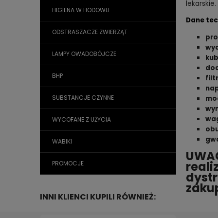
lekarskie
HIGIENA W HODOWLI
Dane tec
ODSTRASZACZE ZWIERZĄT
pro
wyd
LAMPY OWADOBÓJCZE
kub
dod
BHP
filtr
nap
SUBSTANCJE CZYNNE
mo
wym
wa
WYCOFANE Z UŻYCIA
ob
gwa
WABIKI
UWAG
reali
PROMOCJE
dystr
zaku
INNI KLIENCI KUPILI RÓWNIEŻ: