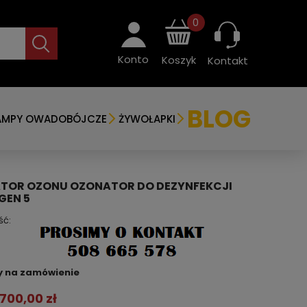
0
Konto
Koszyk
Kontakt
BLOG
AMPY OWADOBÓJCZE
ŻYWOŁAPKI
TOR OZONU OZONATOR DO DEZYNFEKCJI
GEN 5
ść:
y na zamówienie
 700,00 zł