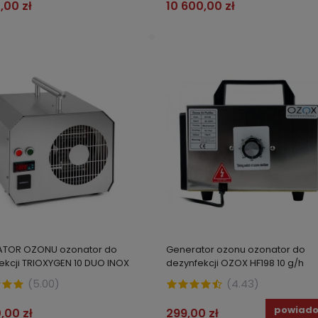
,00 zł
10 600,00 zł
ATOR OZONU ozonator do
Generator ozonu ozonator do
ekcji TRIOXYGEN 10 DUO INOX
dezynfekcji OZOX HF198 10 g/h
(
5.00
)
(
4.43
)
powiad
,00 zł
299,00 zł