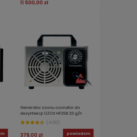
11 500,00 zł
Generator ozonu ozonator do
dezynfekcji OZOX HF258 20 g/h
(
4.60
)
om
powiadom
379,00 zł