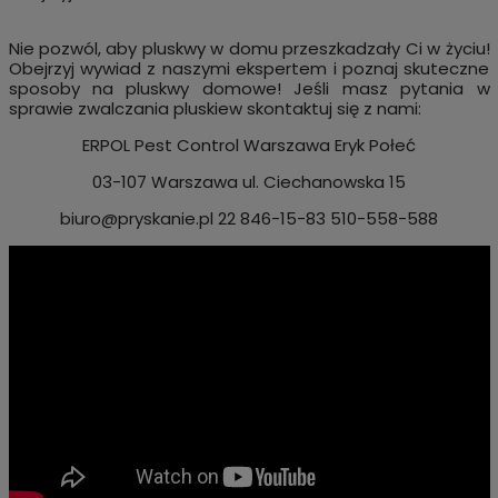
Nie pozwól, aby pluskwy w domu przeszkadzały Ci w życiu!
Obejrzyj wywiad z naszymi ekspertem i poznaj skuteczne
sposoby na pluskwy domowe! Jeśli masz pytania w
sprawie zwalczania pluskiew skontaktuj się z nami:
ERPOL Pest Control Warszawa Eryk Połeć
03-107 Warszawa ul. Ciechanowska 15
biuro@pryskanie.pl
22 846-15-83 510-558-588