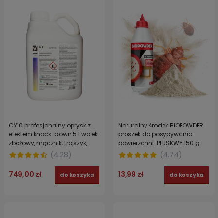
CY10 profesjonalny oprysk z
Naturalny środek BIOPOWDER
efektem knock-down 5 l wołek
proszek do posypywania
zbożowy, mącznik, trojszyk,
powierzchni. PLUSKWY 150 g
karaluchy, mole, pchły,
(
4.28
)
(
4.74
)
pluskwy
749,00 zł
13,99 zł
do koszyka
do koszyka