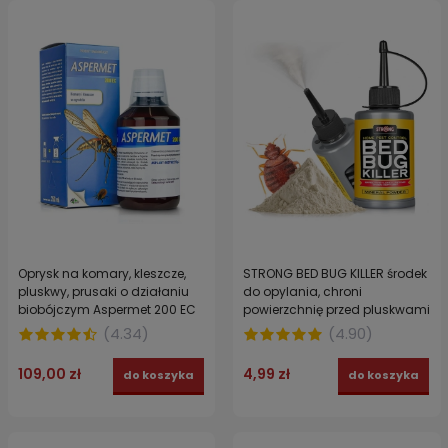
Oprysk na komary, kleszcze,
STRONG BED BUG KILLER środek
pluskwy, prusaki o działaniu
do opylania, chroni
biobójczym Aspermet 200 EC
powierzchnię przed pluskwami
250 ml
15 g
(
4.34
)
(
4.90
)
109,00 zł
4,99 zł
do koszyka
do koszyka