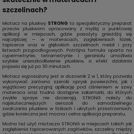
szczelinach?
Miotacz na pluskwy
STRONG
to specjalistyczny preparat
przeciw pluskwom opracowany z myślą o punktowej
aplikacji w miejscach, gdzie pasożyty gnieżdżą się
najczęściej — w materacach, zagłębieniach łóżek,
tapicerce oraz w głębokich szczelinach mebli i przy
listwach przypodłogowych. Potrójna formuła oparta na
cypermetrynie, tetrametrynie i geraniolu umożliwia
szybkie unieszkodliwienie pluskiew, a efekt działania
pojawia się już po 30 minutach.
Miotacz wyposażony jest w dozownik 2 w 1, który pozwala
wykonywać zarówno szeroki oprysk powierzchni, jak i
wyjątkowo precyzyjną aplikację pod ciśnieniem w szwy
materaca oraz trudno dostępne zakamarki, do których
zwykłe spraye nie docierają. STRONG należy do
najskuteczniejszych aerozoli do samodzielnego
zwalczania pluskiew w łóżkach i ukrytych przestrzeniach,
gdzie konieczna jest mocna i celna aplikacja preparatu.
Można też użyć miotacza STRONG w miejscach takich jak
zagłębienia tapicerowanych zagłówków, szczeliny między