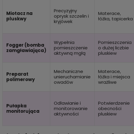
Precyzyjny
Miotacz na
Materace,
oprysk szczelin i
pluskwy
łóżka, tapicerka
kryjówek
Wypełnia
Pomieszczenia
Fogger (bomba
pomieszczenie
o dużej liczbie
zamgławiająca)
aktywną mgłą
pluskiew
Mechaniczne
Materace,
Preparat
unieruchamianie
łóżka i miejsca
polimerowy
owadów
wrażliwe
Odławianie i
Potwierdzenie
Pułapka
monitorowanie
obecności
monitorująca
aktywności
pluskiew