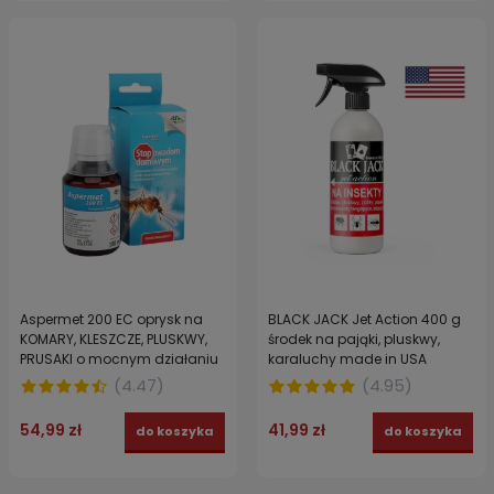
Aspermet 200 EC oprysk na
BLACK JACK Jet Action 400 g
KOMARY, KLESZCZE, PLUSKWY,
środek na pająki, pluskwy,
PRUSAKI o mocnym działaniu
karaluchy made in USA
PERMETRYNA 100 ml
(
4.47
)
(
4.95
)
54,99 zł
41,99 zł
do koszyka
do koszyka