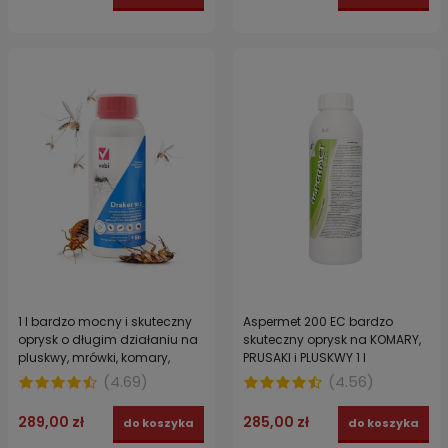
1 l bardzo mocny i skuteczny
Aspermet 200 EC bardzo
oprysk o długim działaniu na
skuteczny oprysk na KOMARY,
pluskwy, mrówki, komary,
PRUSAKI i PLUSKWY 1 l
kleszcze, osy Draker 10.2
(
4.69
)
(
4.56
)
289,00 zł
285,00 zł
do koszyka
do koszyka