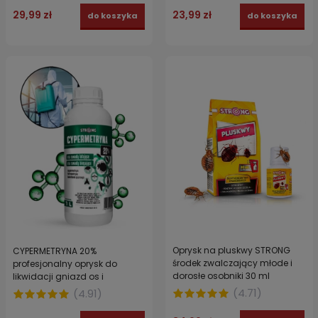
29,99 zł
23,99 zł
do koszyka
do koszyka
Oprysk na pluskwy STRONG
CYPERMETRYNA 20%
środek zwalczający młode i
profesjonalny oprysk do
dorosłe osobniki 30 ml
likwidacji gniazd os i
szerszeni. Środek do
(
4.71
)
(
4.91
)
zwalczania owadów
latających i biegających