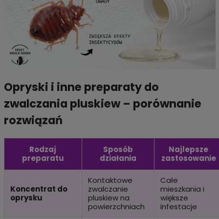
Opryski i inne preparaty do
zwalczania pluskiew – porównanie
rozwiązań
Rodzaj
Sposób
Najlepsze
preparatu
działania
zastosowanie
Kontaktowe
Całe
Koncentrat do
zwalczanie
mieszkania i
oprysku
pluskiew na
większe
powierzchniach
infestacje