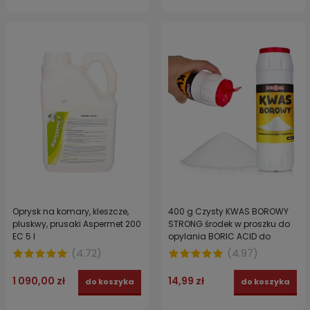
Oprysk na komary, kleszcze,
400 g Czysty KWAS BOROWY
pluskwy, prusaki Aspermet 200
STRONG środek w proszku do
EC 5 l
opylania BORIC ACID do
zabezpieczania pomieszczeń
(
4.72
)
(
4.97
)
1 090,00 zł
14,99 zł
do koszyka
do koszyka