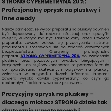
STRONG CYPERMETRYNA 20%:
Profesjonalny oprysk na pluskwy i
inne owady
Należy pamiętać, że wybór preparatu na pluskwy powinien
być dopasowany do rodzaju infestacji oraz specyfiki
miejsca, w którym ma być zastosowany. Przed użyciem
preparatu, zawsze zaleca się przeczytanie instrukcji
producenta i stosowanie się do zaleceń dotyczących
bezpieczeństwa. Oferujemy profesjonalny
preparat
STRONG CYPERMETRYNA 20%
do zwalczania
pluskiew oraz pozostałych owadów biegających i
latających. Ten stężony koncentrat to potężna formuła
do sporządzania skutecznych oprysków na pluskwy,
zwłaszcza w przypadku dużych infestacji. Preparat
zawiera wysoką dawkę cypermetryny, co czyni go
doskonałym środkiem w walce z pluskwami.
Precyzyjny oprysk na pluskwy –
dlaczego miotacz STRONG działa tak
skutecznie w materacach i