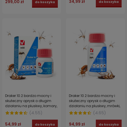
34,99 zł
299,00 zł
do koszyka
do koszyka
Draker 10.2 bardzo mocny i
Draker 10.2 bardzo mocny i
skuteczny oprysk o długim
skuteczny oprysk o długim
działaniu na pluskwy, komary,
działaniu na pluskwy, mrówki,
kleszcze, pchły, karaluchy 100
komary, kleszcze, osy 250 ml
(
4.55
)
(
4.65
)
ml
54,99 zł
94,99 zł
do koszyka
do koszyka