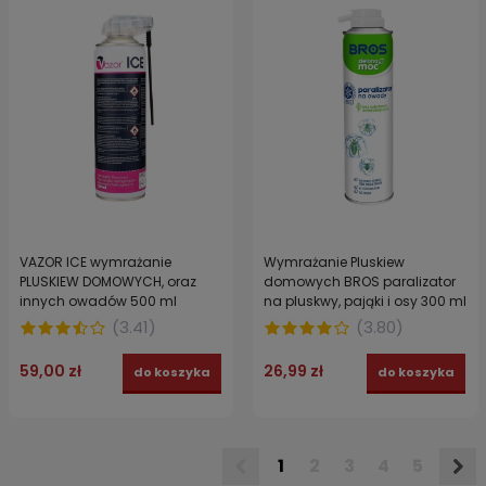
VAZOR ICE wymrażanie
Wymrażanie Pluskiew
PLUSKIEW DOMOWYCH, oraz
domowych BROS paralizator
innych owadów 500 ml
na pluskwy, pająki i osy 300 ml
(
3.41
)
(
3.80
)
59,00 zł
26,99 zł
do koszyka
do koszyka
1
2
3
4
5