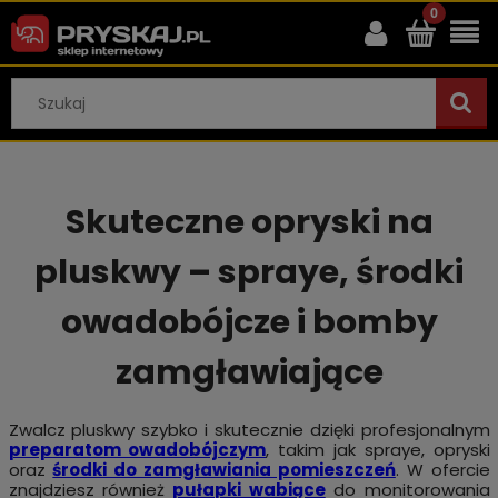
Skuteczne opryski na
pluskwy – spraye, środki
owadobójcze i bomby
zamgławiające
Zwalcz pluskwy szybko i skutecznie dzięki profesjonalnym
preparatom owadobójczym
, takim jak spraye, opryski
oraz
środki do zamgławiania pomieszczeń
. W ofercie
znajdziesz również
pułapki wabiące
do monitorowania