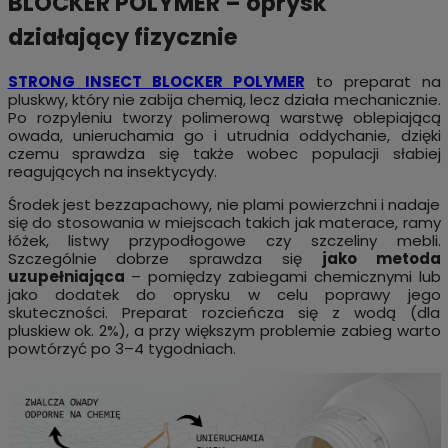
BLOCKER POLYMER – oprysk
działający fizycznie
STRONG INSECT BLOCKER POLYMER
to preparat na
pluskwy, który nie zabija chemią, lecz działa mechanicznie.
Po rozpyleniu tworzy polimerową warstwę oblepiającą
owada, unieruchamia go i utrudnia oddychanie, dzięki
czemu sprawdza się także wobec populacji słabiej
reagujących na insektycydy.
Środek jest bezzapachowy, nie plami powierzchni i nadaje
się do stosowania w miejscach takich jak materace, ramy
łóżek, listwy przypodłogowe czy szczeliny mebli.
Szczególnie dobrze sprawdza się
jako metoda
uzupełniająca
– pomiędzy zabiegami chemicznymi lub
jako dodatek do oprysku w celu poprawy jego
skuteczności. Preparat rozcieńcza się z wodą (dla
pluskiew ok. 2%), a przy większym problemie zabieg warto
powtórzyć po 3–4 tygodniach.