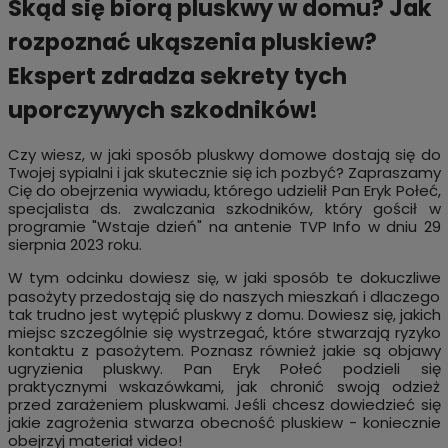
Skąd się biorą pluskwy w domu? Jak
rozpoznać ukąszenia pluskiew?
Ekspert zdradza sekrety tych
uporczywych szkodników!
Czy wiesz, w jaki sposób pluskwy domowe dostają się do
Twojej sypialni i jak skutecznie się ich pozbyć? Zapraszamy
Cię do obejrzenia wywiadu, którego udzielił Pan Eryk Połeć,
specjalista ds. zwalczania szkodników, który gościł w
programie "Wstaje dzień" na antenie TVP Info w dniu 29
sierpnia 2023 roku.
W tym odcinku dowiesz si
, w jaki sposób te dokuczliwe
ę
pasożyty przedostają się do naszych mieszkań i dlaczego
tak trudno jest wytępić pluskwy z domu. Dowiesz się, jakich
miejsc szczególnie się wystrzegać, które stwarzają ryzyko
kontaktu z pasożytem. Poznasz również jakie są objawy
ugryzienia pluskwy. Pan Eryk Połeć podzieli się
praktycznymi wskazówkami, jak chronić swoją odzież
przed zarażeniem pluskwami. Jeśli chcesz dowiedzieć się
jakie zagrożenia stwarza obecność pluskiew - koniecznie
obejrzyj materiał video!