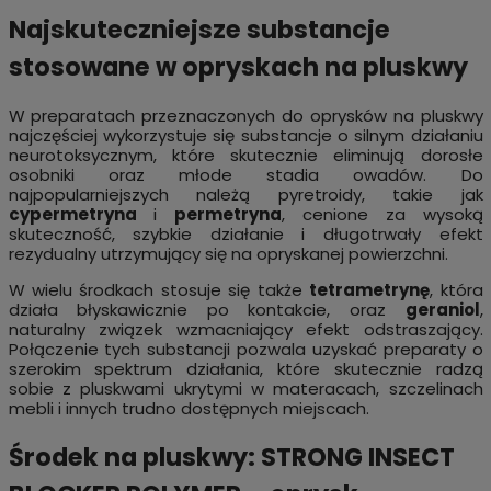
Najskuteczniejsze substancje
stosowane w opryskach na pluskwy
W preparatach przeznaczonych do oprysków na pluskwy
najczęściej wykorzystuje się substancje o silnym działaniu
neurotoksycznym, które skutecznie eliminują dorosłe
osobniki oraz młode stadia owadów. Do
najpopularniejszych należą pyretroidy, takie jak
cypermetryna
i
permetryna
, cenione za wysoką
skuteczność, szybkie działanie i długotrwały efekt
rezydualny utrzymujący się na opryskanej powierzchni.
W wielu środkach stosuje się także
tetrametrynę
, która
działa błyskawicznie po kontakcie, oraz
geraniol
,
naturalny związek wzmacniający efekt odstraszający.
Połączenie tych substancji pozwala uzyskać preparaty o
szerokim spektrum działania, które skutecznie radzą
sobie z pluskwami ukrytymi w materacach, szczelinach
mebli i innych trudno dostępnych miejscach.
Środek na pluskwy: STRONG INSECT