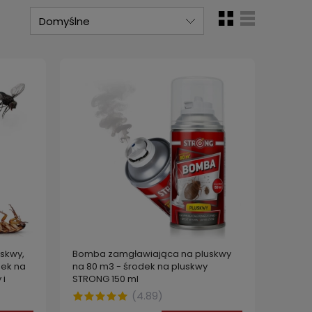
skwy,
Bomba zamgławiająca na pluskwy
dek na
na 80 m3 - środek na pluskwy
 i
STRONG 150 ml
 400 ml
(
4.89
)