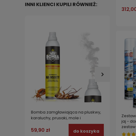
INNI KLIENCI KUPILI RÓWNIEŻ:
312,00
Bomba zamgławiająca na pluskwy,
Bomba 
Zestaw 
karaluchy, prusaki, mole i
muchy,
jaj - 
chrząszcze DELTACAPS FORTE
g
zestaw
zabezpiecza do 100 m3
59,90 zł
54,99
do koszyka