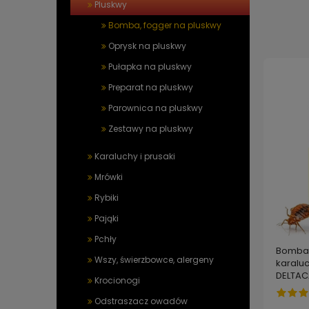
Pluskwy
Bomba, fogger na pluskwy
Oprysk na pluskwy
Pułapka na pluskwy
Preparat na pluskwy
Parownica na pluskwy
Zestawy na pluskwy
Karaluchy i prusaki
Mrówki
Rybiki
Pająki
Pchły
Bomba 
Wszy, świerzbowce, alergeny
karaluc
DELTAC
Krocionogi
100 m3
Odstraszacz owadów