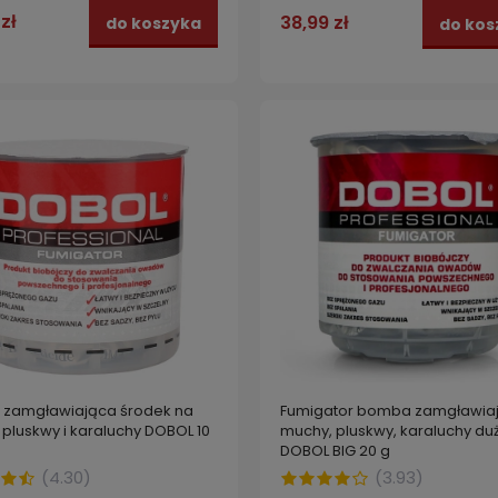
zł
38,99 zł
do koszyka
do kos
Fumigator bomba zamgławia
zamgławiająca środek na
muchy, pluskwy, karaluchy du
pluskwy i karaluchy DOBOL 10
DOBOL BIG 20 g
(
3.93
)
(
4.30
)