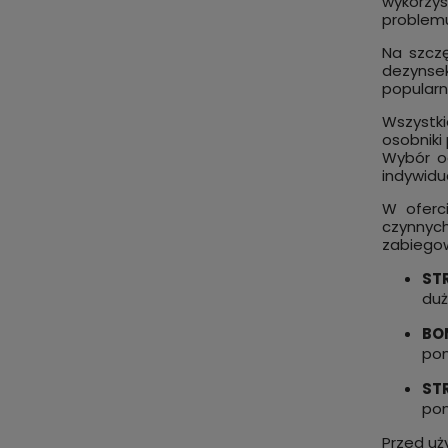
wykorzys
problem
Na szcz
dezynse
popularn
Wszystki
osobniki
Wybór od
indywidu
W oferc
czynnyc
zabiegow
ST
duż
BO
pom
ST
pom
Przed uż