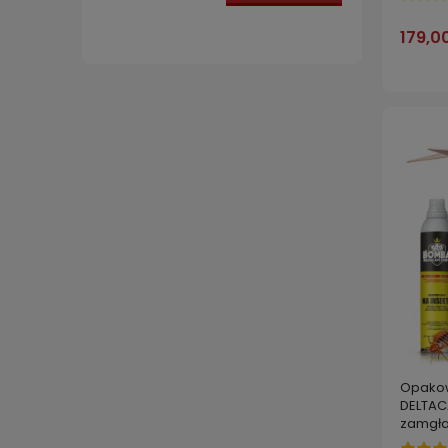
179,00
Opakow
DELTAC
zamgła