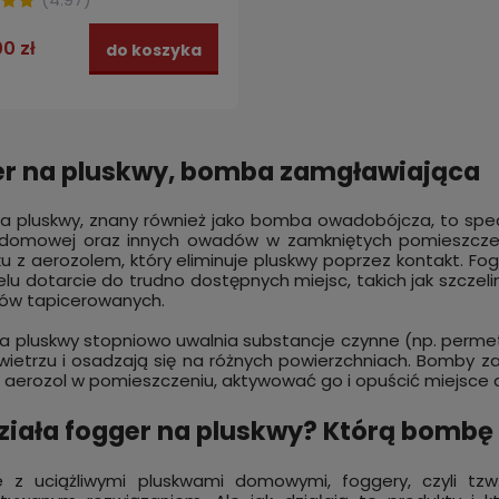
00 zł
do koszyka
r na pluskwy, bomba zamgławiająca
a pluskwy, znany również jako bomba owadobójcza, to spec
 domowej oraz innych owadów w zamkniętych pomieszczen
u z aerozolem, który eliminuje pluskwy poprzez kontakt. Fog
lu dotarcie do trudno dostępnych miejsc, takich jak szczeli
ów tapicerowanych.
a pluskwy stopniowo uwalnia substancje czynne (np. permetr
wietrzu i osadzają się na różnych powierzchniach. Bomby 
 aerozol w pomieszczeniu, aktywować go i opuścić miejsce d
ziała fogger na pluskwy? Którą bomb
 z uciążliwymi pluskwami domowymi, foggery, czyli tz