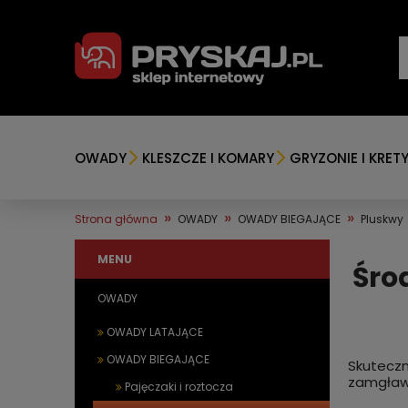
OWADY
KLESZCZE I KOMARY
GRYZONIE I KRET
»
»
»
Strona główna
OWADY
OWADY BIEGAJĄCE
Pluskwy
MENU
Śro
OWADY
OWADY LATAJĄCE
OWADY BIEGAJĄCE
Skuteczn
zamgławi
Pajęczaki i roztocza