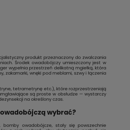
jalistyczny produkt przeznaczony do zwalczania
iach. Środek owadobójczy umieszczony jest w
ger wypełnia przestrzeń delikatną mgiełką, która
ny, zakamarki, wnęki pod meblami, szwy i łączenia
yne, tetrametrynę etc.), które rozprzestrzeniają
zamgławiające są proste w obsłudze — wystarczy
ezynsekcji na określony czas.
ę owadobójczą wybrać?
w. bomby owadobójcze, stały się powszechnie