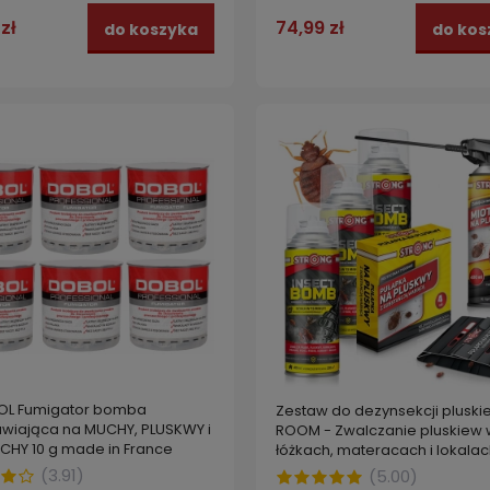
74,99 zł
zł
do kos
do koszyka
OL Fumigator bomba
Zestaw do dezynsekcji pluski
wiająca na MUCHY, PLUSKWY i
ROOM - Zwalczanie pluskiew 
CHY 10 g made in France
łóżkach, materacach i lokalac
pomieszczeniami
(
3.91
)
(
5.00
)