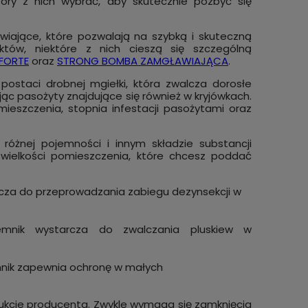
tóry z nich wybrać, aby skutecznie pozbyć się
iające, które pozwalają na szybką i skuteczną
któw, niektóre z nich cieszą się szczególną
FORTE
oraz
STRONG BOMBA ZAMGŁAWIAJĄCA
.
postaci drobnej mgiełki, która zwalcza dorosłe
jąc pasożyty znajdujące się również w kryjówkach.
eszczenia, stopnia infestacji pasożytami oraz
óżnej pojemności i innym składzie substancji
wielkości pomieszczenia, które chcesz poddać
cza do przeprowadzania zabiegu dezynsekcji w
emnik wystarcza do zwalczania pluskiew w
nik zapewnia ochronę w małych
rukcje producenta. Zwykle wymaga się zamknięcia