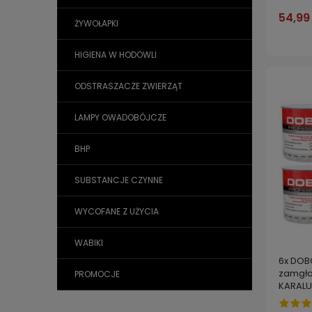
54,99 
ŻYWOŁAPKI
HIGIENA W HODOWLI
ODSTRASZACZE ZWIERZĄT
LAMPY OWADOBÓJCZE
BHP
SUBSTANCJE CZYNNE
WYCOFANE Z UŻYCIA
WABIKI
6x DOB
zamgła
PROMOCJE
KARALU