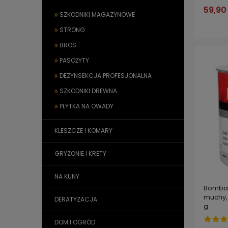
59,90 
SZKODNIKI MAGAZYNOWE
STRONG
BROS
PASOŻYTY
DEZYNSEKCJA PROFESJONALNA
SZKODNIKI DREWNA
PŁYTKA NA OWADY
KLESZCZE I KOMARY
GRYZONIE I KRETY
NA KUNY
Bomba 
muchy, 
DERATYZACJA
g
DOM I OGRÓD