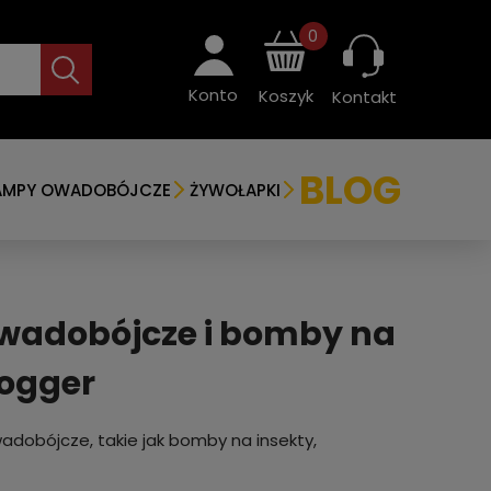
0
Konto
Koszyk
Kontakt
BLOG
AMPY OWADOBÓJCZE
ŻYWOŁAPKI
owadobójcze i bomby na
fogger
adobójcze, takie jak bomby na insekty,