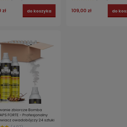
109,00 zł
 zł
do kos
do koszyka
anie zbiorcze Bomba
APS FORTE - Profesjonalny
wiacz owadobójczy 24 sztuki
(
4.97
)