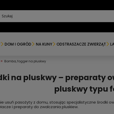
Y
DOM I OGRÓD
NA KUNY
ODSTRASZACZE ZWIERZĄT
L
»
Bomba, fogger na pluskwy
dki na pluskwy – preparaty 
pluskwy typu 
ie usuń pasożyty z domu, stosując specjalistyczne środki ow
acze i preparaty do zwalczania pluskiew.