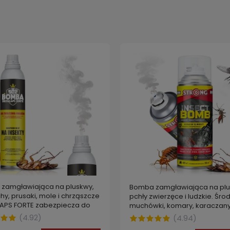
zamgławiająca na pluskwy,
Bomba zamgławiająca na plu
hy, prusaki, mole i chrząszcze
pchły zwierzęce i ludzkie. Śro
APS FORTE zabezpiecza do
muchówki, komary, karaczany
pająki 4INSECT BOMB STRONG
(
4.92
)
(
4.94
)