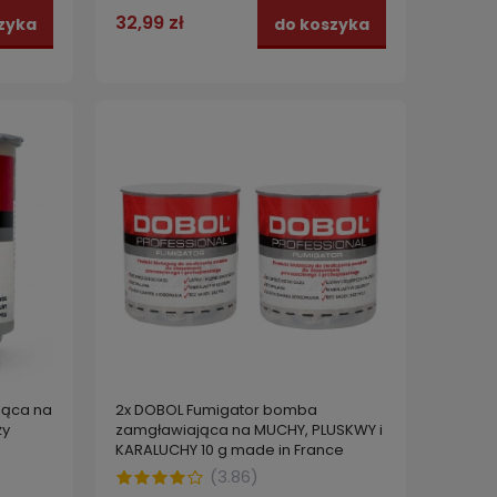
32,99 zł
zyka
do koszyka
jąca na
2x DOBOL Fumigator bomba
ży
zamgławiająca na MUCHY, PLUSKWY i
KARALUCHY 10 g made in France
(
3.86
)