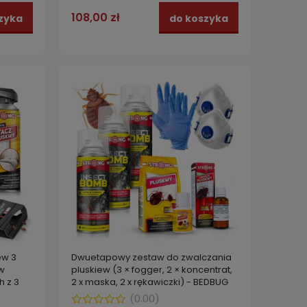
108,00 zł
zyka
do koszyka
ew 3
Dwuetapowy zestaw do zwalczania
w
pluskiew (3 × fogger, 2 × koncentrat,
h z 3
2 x maska, 2 x rękawiczki) - BEDBUG
PROTECT
(
0.00
)