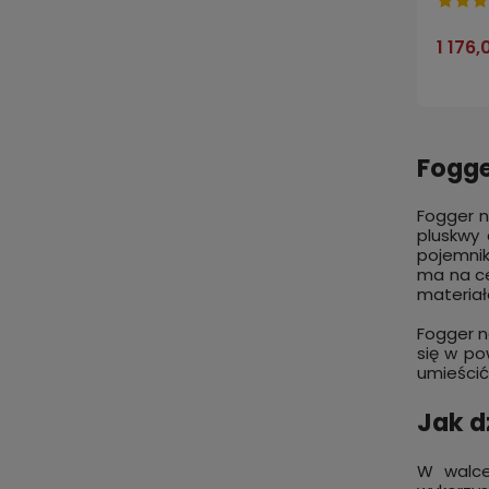
1 176,
Fogge
Fogger n
pluskwy
pojemnik
ma na ce
materiał
Fogger n
się w po
umieścić
Jak d
W walce