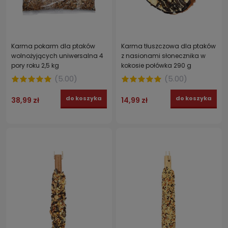
Karma pokarm dla ptaków
Karma tłuszczowa dla ptaków
wolnożyjących uniwersalna 4
z nasionami słonecznika w
pory roku 2,5 kg
kokosie połówka 290 g
(
5.00
)
(
5.00
)
do koszyka
do koszyka
38,99 zł
14,99 zł