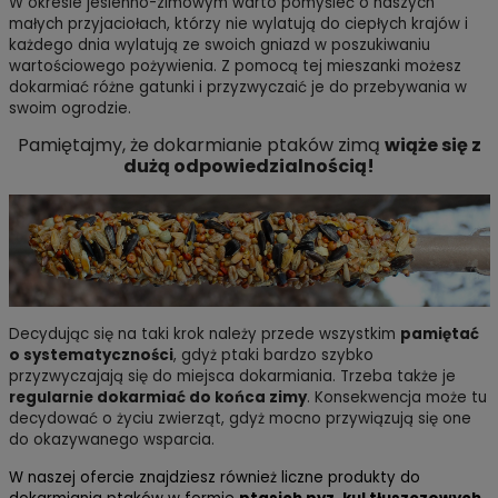
W okresie jesienno-zimowym warto pomyśleć o naszych
małych przyjaciołach, którzy nie wylatują do ciepłych krajów i
każdego dnia wylatują ze swoich gniazd w poszukiwaniu
wartościowego pożywienia. Z pomocą tej mieszanki możesz
dokarmiać różne gatunki i przyzwyczaić je do przebywania w
swoim ogrodzie.
Pamiętajmy, że dokarmianie ptaków zimą
wiąże się z
dużą odpowiedzialnością!
Decydując się na taki krok należy przede wszystkim
pamiętać
o systematyczności
, gdyż ptaki bardzo szybko
przyzwyczajają się do miejsca dokarmiania. Trzeba także je
regularnie dokarmiać do końca zimy
. Konsekwencja może tu
decydować o życiu zwierząt, gdyż mocno przywiązują się one
do okazywanego wsparcia.
W naszej ofercie znajdziesz również liczne produkty do