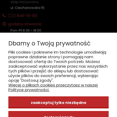
sklep stacjonarny
ul. Ciechanowska 15
(22)
846-15-83
godziny otwarcia
Pon-Pt 8:30 - 18:00
Sobota nieczynne
Dbamy o Twoją prywatność
Płatność: gotówka, karta, BLIK
Pliki cookies i pokrewne im technologie umożliwiają
poprawne działanie strony i pomagają nam
zobacz, jak dojechać
dostosować ofertę do Twoich potrzeb. Możesz
zaakceptować wykorzystanie przez nas wszystkich
tych plików i przejść do sklepu lub dostosować
użycie plików do swoich preferencji, wybierając
opcję "Dostosuj zgody".
Więcej o plikach cookies przeczytasz w naszej
INFORMACJE
Polityce prywatności.
ZAKUPY
zaakceptuj tylko niezbędne
CENTRUM WIEDZY