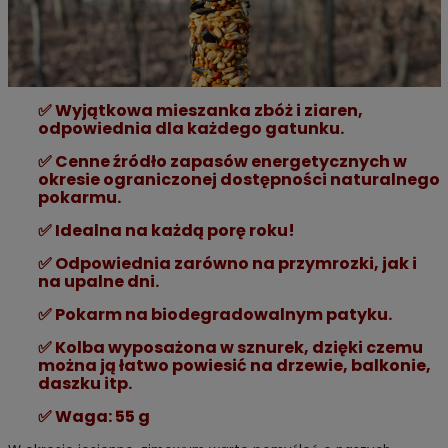
✅ Wyjątkowa mieszanka zbóż i ziaren,
odpowiednia dla każdego gatunku.
✅
Cenne źródło zapasów energetycznych w
okresie ograniczonej dostępności naturalnego
pokarmu.
✅
Idealna na każdą porę roku!
✅
Odpowiednia zarówno na przymrozki, jak i
na upalne dni.
✅
Pokarm na biodegradowalnym patyku.
✅
Kolba wyposażona w sznurek, dzięki czemu
można ją łatwo powiesić na drzewie, balkonie,
daszku itp.
✅
Waga: 55 g