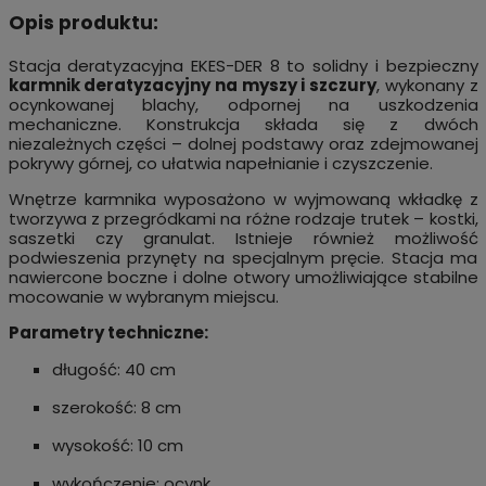
Opis produktu:
Stacja deratyzacyjna EKES-DER 8 to solidny i bezpieczny
karmnik deratyzacyjny na myszy i szczury
, wykonany z
ocynkowanej blachy, odpornej na uszkodzenia
mechaniczne. Konstrukcja składa się z dwóch
niezależnych części – dolnej podstawy oraz zdejmowanej
pokrywy górnej, co ułatwia napełnianie i czyszczenie.
Wnętrze karmnika wyposażono w wyjmowaną wkładkę z
tworzywa z przegródkami na różne rodzaje trutek – kostki,
saszetki czy granulat. Istnieje również możliwość
podwieszenia przynęty na specjalnym pręcie. Stacja ma
nawiercone boczne i dolne otwory umożliwiające stabilne
mocowanie w wybranym miejscu.
Parametry techniczne:
długość: 40 cm
szerokość: 8 cm
wysokość: 10 cm
wykończenie: ocynk