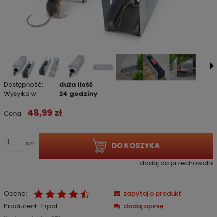
Dostępność:
duża ilość
Wysyłka w:
24 godziny
48,99 zł
Cena:
szt
DO KOSZYKA
dodaj do przechowalni
Ocena:
zapytaj o produkt
Producent:
Erpol
dodaj opinię