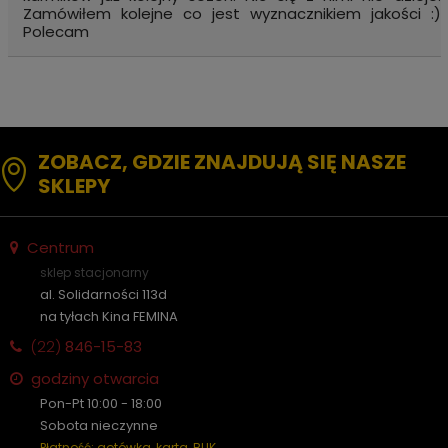
Zamówiłem kolejne co jest wyznacznikiem jakości :)
Polecam
ZOBACZ, GDZIE ZNAJDUJĄ SIĘ NASZE
SKLEPY
Centrum
sklep stacjonarny
al. Solidarności 113d
na tyłach Kina FEMINA
(22)
846-15-83
godziny otwarcia
Pon-Pt 10:00 - 18:00
Sobota nieczynne
Płatność: gotówka, karta, BLIK