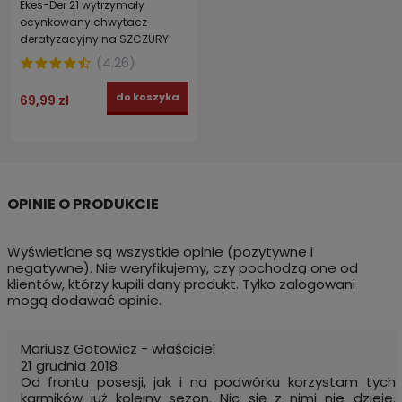
Ekes-Der 21 wytrzymały
ocynkowany chwytacz
deratyzacyjny na SZCZURY
(
4.26
)
do koszyka
69,99 zł
Wyświetlane są wszystkie opinie (pozytywne i
negatywne). Nie weryfikujemy, czy pochodzą one od
klientów, którzy kupili dany produkt. Tylko zalogowani
mogą dodawać opinie.
Mariusz Gotowicz - właściciel
21 grudnia 2018
Od frontu posesji, jak i na podwórku korzystam tych
karmików już kolejny sezon. Nic się z nimi nie dzieje.