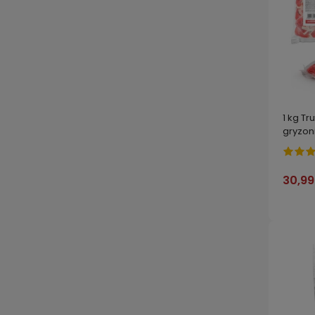
1 kg Tr
gryzo
STRON
30,99