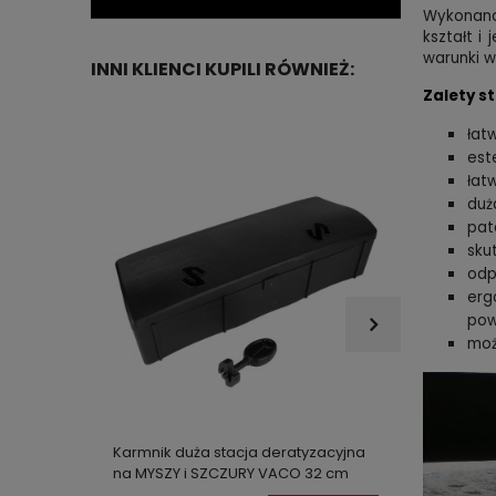
Wykonana
kształt i 
warunki 
INNI KLIENCI KUPILI RÓWNIEŻ:
Zalety st
łat
est
łat
duż
pat
sku
odp
erg
pow
moż
Karmnik duża stacja deratyzacyjna
Trutka 
na MYSZY i SZCZURY VACO 32 cm
pellet