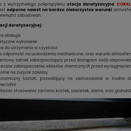
 z wytrzymałego polipropylenu
stacja deratyzacyjna
CORAL
jest
odporna nawet na b
ardzo niekorzystne warunki
atmosfer
wewnątrz zabudowań.
acji deratyzacyjnej:
wa obsługa
etyczne wykonanie
wa do utrzymania w czystości
a odporność na uszkodzenia mechaniczne, oraz warunki atmosfer
entowy zamek zabezpieczający przed dostępem osób niepowoła
teczne zabezpieczenie wkładów chemicznych przed wyciągnięciem
orne na zużycie zawiasy
onomiczny kształt, pozwalający na zastosowanie w trudno d
ierzchni
liwość stosowania zarówno kostek, saszetek, ziarna, oraz granula
na myszy i szczury granulat
Trutka na szczury i myszy pas
 bromadiolon STRONG 1 kg
bromadiolon odporna na wil