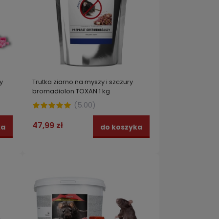
y
Trutka ziarno na myszy i szczury
bromadiolon TOXAN 1 kg
(
5.00
)
47,99 zł
ka
do koszyka