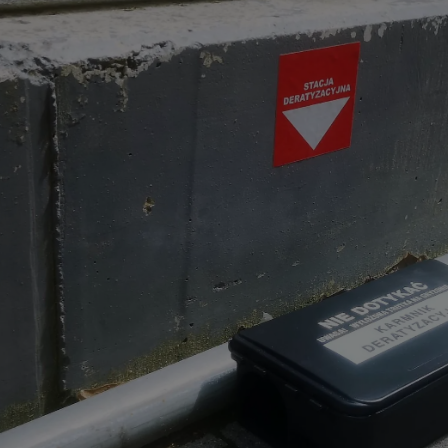
TOXAN 1 kg
 zł
54,99 zł
do koszyka
do kos