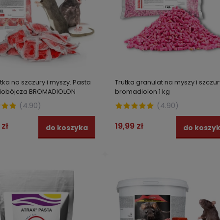
utka na szczury i myszy. Pasta
Trutka granulat na myszy i szczur
niobójcza BROMADIOLON
bromadiolon 1 kg
G
(
4.90
)
(
4.90
)
 zł
19,99 zł
do koszyka
do koszy