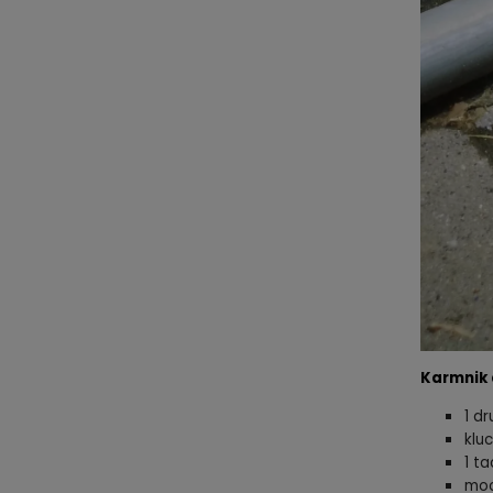
Karmnik 
1 dr
klu
1 t
moc