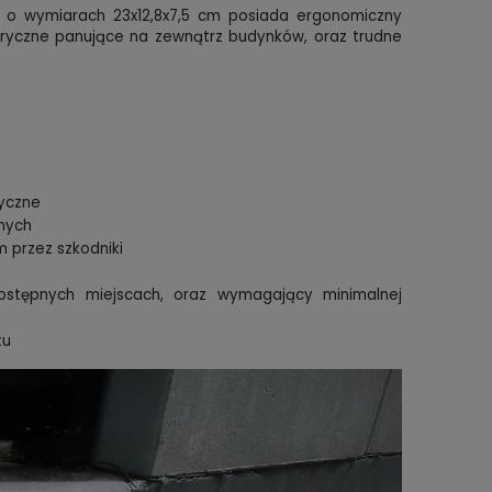
o wymiarach 23x12,8x7,5 cm posiada ergonomiczny
yczne panujące na zewnątrz budynków, oraz trudne
yczne
nych
 przez szkodniki
ostępnych miejscach, oraz wymagający minimalnej
tu
Profes
ta
Trutka na myszy i szczury silna pasta
kanali
goć
brodifakum STRONG 1 kg
kostka