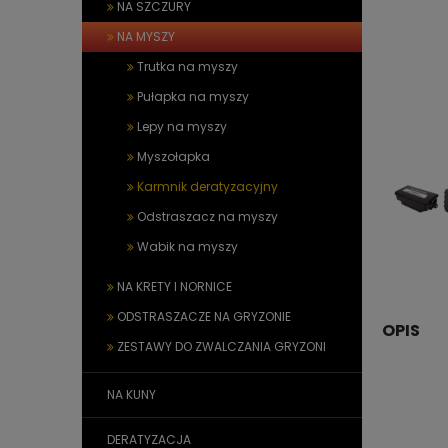
NA SZCZURY
NA MYSZY
Trutka na myszy
Pułapka na myszy
Lepy na myszy
Myszołapka
Karmnik deratyzacyjny
Odstraszacz na myszy
Wabik na myszy
NA KRETY I NORNICE
ODSTRASZACZE NA GRYZONIE
OPIS
ZESTAWY DO ZWALCZANIA GRYZONI
NA KUNY
DERATYZACJA