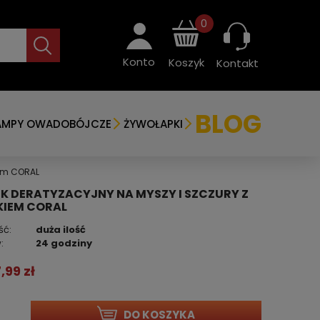
0
Konto
Koszyk
Kontakt
BLOG
AMPY OWADOBÓJCZE
ŻYWOŁAPKI
iem CORAL
K DERATYZACYJNY NA MYSZY I SZCZURY Z
IEM CORAL
ść:
duża ilość
:
24 godziny
7,99 zł
DO KOSZYKA