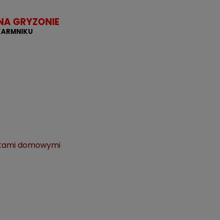
NA GRYZONIE
KARMNIKU
zętami domowymi