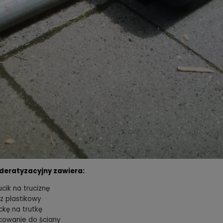
deratyzacyjny zawiera:
ucik na truciznę
cz plastikowy
ackę na trutkę
owanie do ściany