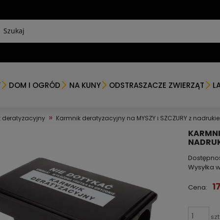
Y
DOM I OGRÓD
NA KUNY
ODSTRASZACZE ZWIERZĄT
L
»
 deratyzacyjny
Karmnik deratyzacyjny na MYSZY i SZCZURY z nadruk
KARMNI
NADRUK
Dostępno
Wysyłka w
1
Cena:
szt