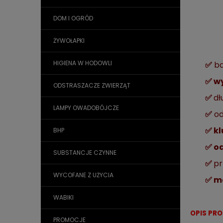
DOM I OGRÓD
ŻYWOŁAPKI
HIGIENA W HODOWLI
✅
ba
✅ w
ODSTRASZACZE ZWIERZĄT
✅
dł
LAMPY OWADOBÓJCZE
✅
od
✅ kl
BHP
✅ o
SUBSTANCJE CZYNNE
✅
pr
WYCOFANE Z UŻYCIA
✅ m
WABIKI
OPIS PR
PROMOCJE