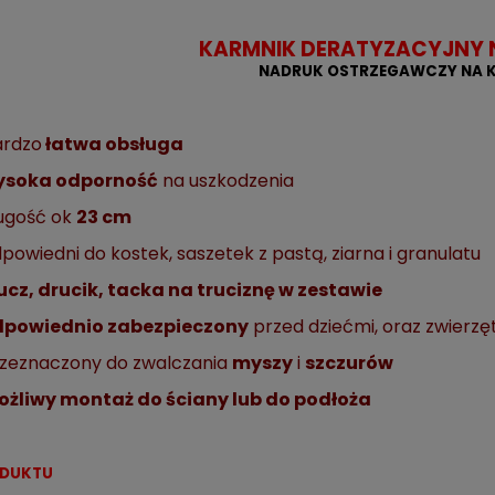
KARMNIK DERATYZACYJNY 
NADRUK OSTRZEGAWCZY NA 
rdzo
łatwa obsługa
ysoka odporność
na uszkodzenia
ugość ok
23 cm
powiedni do kostek, saszetek z pastą, ziarna i granulatu
ucz, drucik, tacka na truciznę w zestawie
dpowiednio zabezpieczony
przed dziećmi, oraz zwier
zeznaczony do zwalczania
myszy
i
szczurów
ożliwy montaż do ściany lub do podłoża
ODUKTU