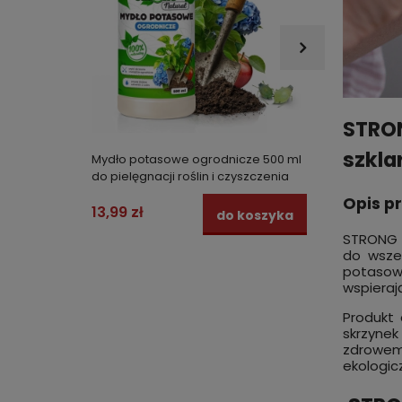
STRON
szkla
Mydło potasowe ogrodnicze 500 ml
Środek
do pielęgnacji roślin i czyszczenia
granul
narzędzi w ogrodzie - STRONG
ogrodz
Opis p
NATURAL
13,99 zł
41,99 
do koszyka
STRONG 
do wsze
potasowy
wspierają
Produkt
skrzynek
zdrowem
ekologicz