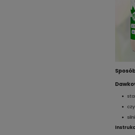
Sposób
Dawko
sta
czy
sil
Instruk