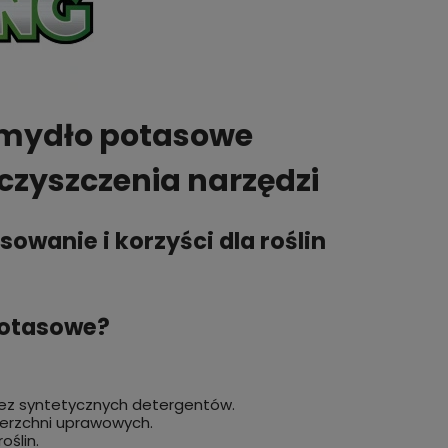
 mydło potasowe
i czyszczenia narzędzi
owanie i korzyści dla roślin
potasowe?
bez syntetycznych detergentów.
ierzchni uprawowych.
oślin.