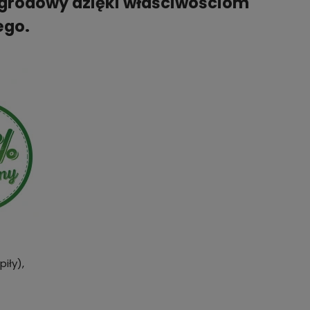
 ogrodowy dzięki właściwościom
ego.
iły),