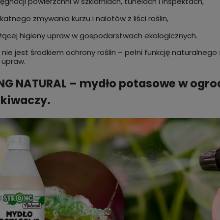
lęgnacji powierzchni w szklarniach, tunelach i inspektach,
ikatnego zmywania kurzu i nalotów z liści roślin,
żącej higieny upraw w gospodarstwach ekologicznych.
 nie jest środkiem ochrony roślin – pełni funkcję naturalne
 upraw.
G NATURAL – mydło potasowe w ogrodz
kiwaczy.