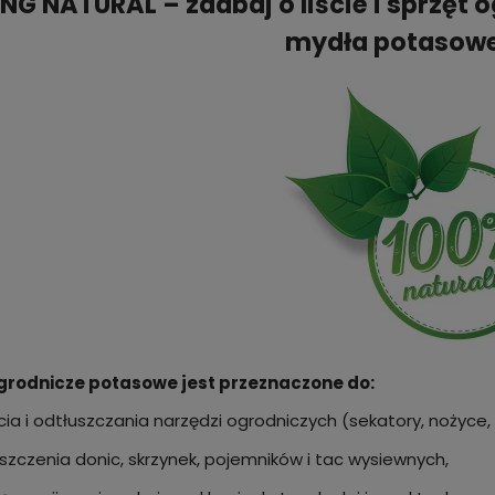
NG NATURAL – zadbaj o liście i sprzęt
mydła potasow
grodnicze potasowe jest przeznaczone do:
ia i odtłuszczania narzędzi ogrodniczych (sekatory, nożyce, p
szczenia donic, skrzynek, pojemników i tac wysiewnych,