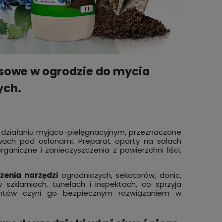
owe w ogrodzie do mycia
ny i
ych.
Mydło potasowe 100% naturalne 1L -
AFANI
ny do
hipoalergiczne szare mydło w płynie
do opr
do mycia, prania i sprzątania
kg
adom
STRONG
29,99 zł
439,0
o
do koszyka
pności
działaniu myjąco-pielęgnacyjnym, przeznaczone
ach pod osłonami. Preparat oparty na solach
aniczne i zanieczyszczenia z powierzchni liści,
zenia narzędzi
ogrodniczych, sekatorów, donic,
szklarniach, tunelach i inspektach, co sprzyja
ntów czyni go bezpiecznym rozwiązaniem w