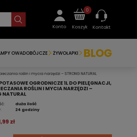
0
Konto
Koszyk
Kontakt
BLOG
AMPY OWADOBÓJCZE
ŻYWOŁAPKI
pieczania roślin i mycia narzędzi – STRONG NATURAL
POTASOWE OGRODNICZE 1L DO PIELĘGNACJI,
ECZANIA ROŚLIN I MYCIA NARZĘDZI –
 NATURAL
ść:
duża ilość
:
24 godziny
1,99 zł