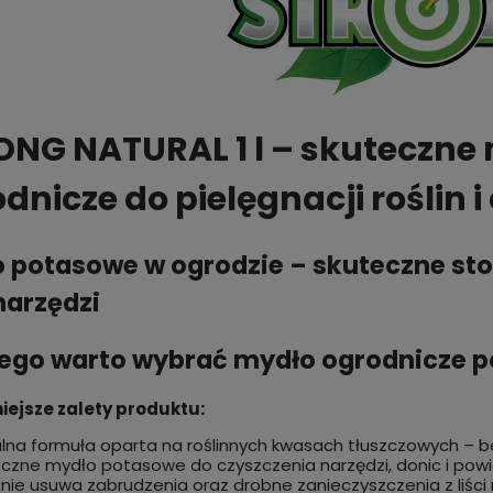
ONG NATURAL 1 l – skuteczne
dnicze do pielęgnacji roślin 
 potasowe w ogrodzie – skuteczne stos
narzędzi
ego warto wybrać mydło ogrodnicze 
iejsze zalety produktu:
lna formuła oparta na roślinnych kwasach tłuszczowych – 
czne mydło potasowe do czyszczenia narzędzi, donic i pow
tnie usuwa zabrudzenia oraz drobne zanieczyszczenia z liści r