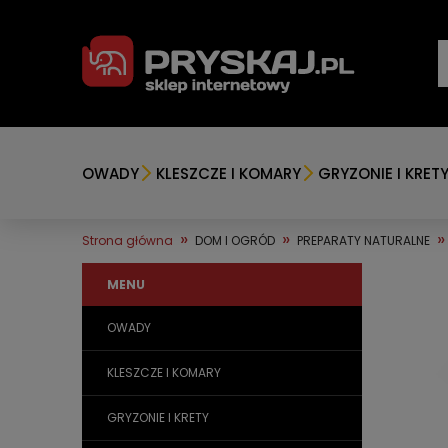
OWADY
KLESZCZE I KOMARY
GRYZONIE I KRET
»
»
»
Strona główna
DOM I OGRÓD
PREPARATY NATURALNE
MENU
OWADY
KLESZCZE I KOMARY
GRYZONIE I KRETY