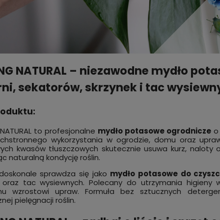
G NATURAL – niezawodne mydło potas
Ziemia okrzemkowa ekologicz
rni, sekatorów, skrzynek i tac wysiewn
 na mrówki STRONG 1 kg,
naturalny suplement mineral
at na mrówki w domu,
ogrodu 10 kg
ie proszek RED KILLER
powi
roduktu:
69,00 zł
zł
do koszyka
dostę
NATURAL to profesjonalne
mydło potasowe ogrodnicze
o 
chstronnego wykorzystania w ogrodzie, domu oraz upraw
ch kwasów tłuszczowych skutecznie usuwa kurz, naloty org
c naturalną kondycję roślin.
 doskonale sprawdza się jako
mydło potasowe do czyszc
 oraz tac wysiewnych. Polecany do utrzymania higieny w 
u wzrostowi upraw. Formuła bez sztucznych deterge
nej pielęgnacji roślin.