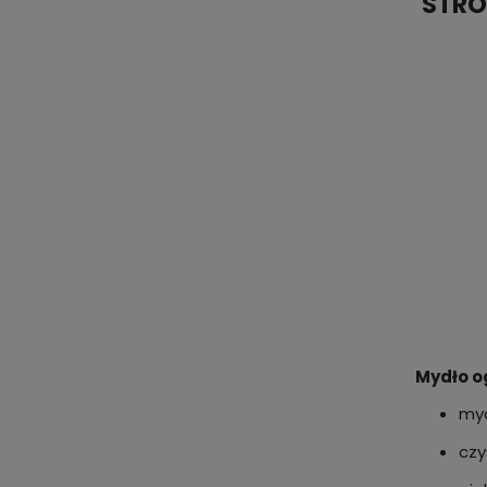
STRO
Mydło o
myc
czy