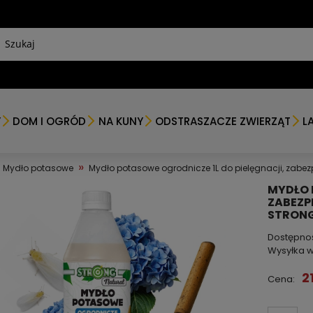
Y
DOM I OGRÓD
NA KUNY
ODSTRASZACZE ZWIERZĄT
L
»
Mydło potasowe
Mydło potasowe ogrodnicze 1L do pielęgnacji, zabez
MYDŁO 
ZABEZPI
STRONG
Dostępno
Wysyłka w
2
Cena: