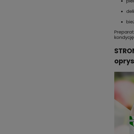
pie
del
bie
Preparat
kondycję
STRON
oprys