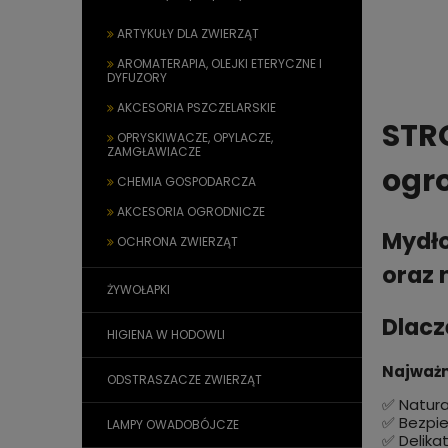
ARTYKUŁY DLA ZWIERZĄT
AROMATERAPIA, OLEJKI ETERYCZNE I
DYFUZORY
AKCESORIA PSZCZELARSKIE
STR
OPRYSKIWACZE, OPYLACZE,
ZAMGŁAWIACZE
ogro
CHEMIA GOSPODARCZA
AKCESORIA OGRODNICZE
Mydło
OCHRONA ZWIERZĄT
oraz 
ŻYWOŁAPKI
Dlacz
HIGIENA W HODOWLI
Najważn
ODSTRASZACZE ZWIERZĄT
✅ Natura
✅ Bezpie
LAMPY OWADOBÓJCZE
✅ Delika