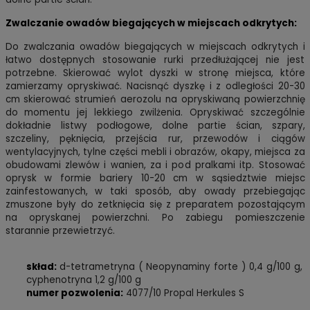
Zwalczanie owadów biegających w miejscach odkrytych:
Do zwalczania owadów biegających w miejscach odkrytych i
łatwo dostępnych stosowanie rurki przedłużającej nie jest
potrzebne. Skierować wylot dyszki w stronę miejsca, które
zamierzamy opryskiwać. Nacisnąć dyszkę i z odległości 20-30
cm skierować strumień aerozolu na opryskiwaną powierzchnię
do momentu jej lekkiego zwilżenia. Opryskiwać szczególnie
dokładnie listwy podłogowe, dolne partie ścian, szpary,
szczeliny, pęknięcia, przejścia rur, przewodów i ciągów
wentylacyjnych, tylne części mebli i obrazów, okapy, miejsca za
obudowami zlewów i wanien, za i pod pralkami itp. Stosować
oprysk w formie bariery 10-20 cm w sąsiedztwie miejsc
zainfestowanych, w taki sposób, aby owady przebiegając
zmuszone były do zetknięcia się z preparatem pozostającym
na opryskanej powierzchni. Po zabiegu pomieszczenie
starannie przewietrzyć.
skład:
d-tetrametryna ( Neopynaminy forte ) 0,4 g/100 g,
cyphenotryna 1,2 g/100 g
numer pozwolenia:
4077/10 Propal Herkules S