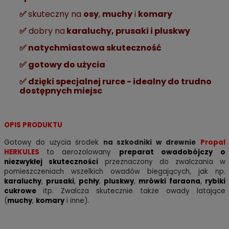
✅
skuteczny na
osy
,
muchy
i
komary
✅
dobry na
karaluchy, prusaki i pluskwy
✅
natychmiastowa skuteczność
✅
gotowy do użycia
✅ dzięki specjalnej rurce - idealny
do trudno
dostępnych miejsc
OPIS PRODUKTU
Gotowy do użycia środek
na szkodniki w drewnie
Propal
HERKULES
to aerozolowany
preparat owadobójczy o
niezwykłej skuteczności
przeznaczony do
zwalczania w
pomieszczeniach wszelkich owadów biegających, jak np.
karaluchy
,
prusaki
,
pchły
,
pluskwy
,
mrówki
faraona
,
rybiki
cukrowe
itp. Zwalcza skutecznie także owady latające
(
muchy
,
komary
i inne).