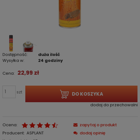
Dostępność:
duża ilość
Wysyłka w:
24 godziny
22,99 zł
Cena:
szt
DO KOSZYKA
dodaj do przechowalni
Ocena:
zapytaj o produkt
Producent:
ASPLANT
dodaj opinię