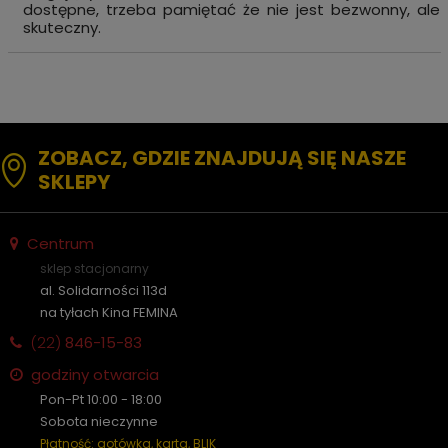
dostępne, trzeba pamiętać że nie jest bezwonny, ale
skuteczny.
ZOBACZ, GDZIE ZNAJDUJĄ SIĘ NASZE
SKLEPY
Centrum
sklep stacjonarny
al. Solidarności 113d
na tyłach Kina FEMINA
(22)
846-15-83
godziny otwarcia
Pon-Pt 10:00 - 18:00
Sobota nieczynne
Płatność: gotówka, karta, BLIK