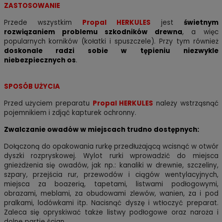
ZASTOSOWANIE
Przede wszystkim
Propal HERKULES
jest
świetnym
rozwiązaniem problemu szkodników drewna
, a więc
popularnych korników (kołatki i spuszczele). Przy tym również
doskonale radzi sobie w tępieniu niezwykle
niebezpiecznych os
.
SPOSÓB UŻYCIA
Przed użyciem preparatu
Propal HERKULES
należy wstrząsnąć
pojemnikiem i zdjąć kapturek ochronny.
Zwalczanie owadów w miejscach trudno dostępnych:
Dołączoną do opakowania rurkę przedłużającą wcisnąć w otwór
dyszki rozpryskowej. Wylot rurki wprowadzić do miejsca
gnieżdżenia się owadów, jak np.: kanaliki w drewnie, szczeliny,
szpary, przejścia rur, przewodów i ciągów wentylacyjnych,
miejsca za boazerią, tapetami, listwami podłogowymi,
obrazami, meblami, za obudowami zlewów, wanien, za i pod
pralkami, lodówkami itp. Nacisnąć dyszę i wtłoczyć preparat.
Zaleca się opryskiwać także listwy podłogowe oraz naroża i
dolne partie ścian.