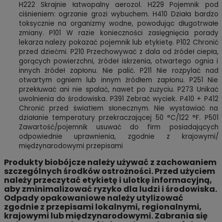
H222 Skrajnie łatwopalny aerozol. H229 Pojemnik pod
ciśnieniem: ogrzanie grozi wybuchem. H410 Działa bardzo
toksycznie na organizmy wodne, powodując długotrwałe
zmiany. P101 W razie konieczności zasięgnięcia porady
lekarza należy pokazać pojemnik lub etykietę. P102 Chronić
przed dziećmi. P210 Przechowywać z dala od źródeł ciepła,
gorących powierzchni, źródeł iskrzenia, otwartego ognia i
innych źródeł zapłonu. Nie palić. P211 Nie rozpylać nad
otwartym ogniem lub innym źródłem zapłonu. P251 Nie
przekłuwać ani nie spalać, nawet po zużyciu. P273 Unikać
uwolnienia do środowiska. P391 Zebrać wyciek. P410 + P412
Chronić przed światłem słonecznym. Nie wystawiać na
działanie temperatury przekraczającej 50 °C/122 °F. P501
Zawartość/pojemnik usuwać do firm posiadających
odpowiednie uprawnienia, zgodnie z krajowymi/
międzynarodowymi przepisami
Produkty biobójcze należy używać z zachowaniem
szczególnych środków ostrożności. Przed użyciem
należy przeczytać etykietę i ulotkę informacyjną,
aby zminimalizować ryzyko dla ludzi i środowiska.
Odpady opakowaniowe należy utylizować
zgodnie z przepisami lokalnymi, regionalnymi,
krajowymi lub międzynarodowymi. Zabrania się