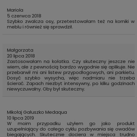
Mariola
5 czerwca 2018
Szybko zwalcza osy, przetestowałam też na korniki w
meblu i również się sprawdził.
Małgorzata
20 lipca 2018
Zastosowałam na kołatka. Czy skuteczny jeszcze nie
wiem, ale z pewnością bardzo wygodnie się aplikuje. Nie
przebarwił mi ani listew przypodłogowych, ani parkietu.
Dosyć szybko wysycha, więc nadmiaru nie trzeba
ścierać. Zapach niezbyt intensywny, po kilku godzinach
niewyczuwalny. Oby był skuteczny.
Mikołaj Gałuszko Medaqua
10 lipca 2019
W moim przypadku użyłem go jako produkt
uzupełniający do całego cyklu pozbywania się owadów
biegających. Skutecznie dociera w miejsca trudno