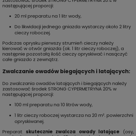
zastosować środek STRONG CYPERMETRYNA 20% w
następującej proporcji:
20 ml preparatu na 1 litr wody,
Do likwidacji jednego gniazda wystarczy około 2 litry
cieczy roboczej.
Podczas oprysku pierwszy strumień cieczy należy
kierować w otwór gniazda (ok. 1 litr cieczy roboczej), a
następnie pozostałą ilość cieczy opryskiwać i nasączyć
całe gniazdo z zewnątrz.
Zwalczanie owadów biegających i latających:
Do zwalczania owadów latających i biegających należy
zastosować środek STRONG CYPERMETRYNA 20% w
następującej proporcji:
100 ml preparatu na 10 litrów wody,
1 litr cieczy roboczej wystarcza na 20 m². powierzchni
opryskiwanej.
Preparat
skutecznie zwalcza owady latające
(osy,