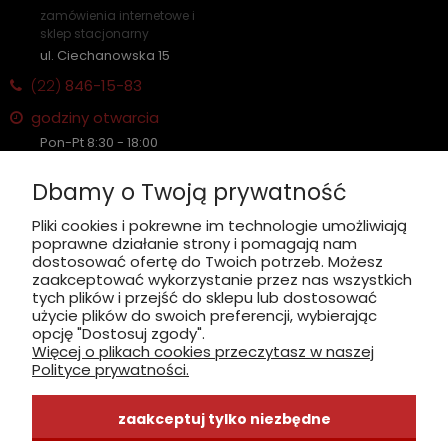
zamówienia internetowe i
sklep stacjonarny
ul. Ciechanowska 15
(22)
846-15-83
godziny otwarcia
Pon-Pt 8:30 - 18:00
Sobota nieczynne
Dbamy o Twoją prywatność
Płatność: gotówka, karta, BLIK
Pliki cookies i pokrewne im technologie umożliwiają
poprawne działanie strony i pomagają nam
zobacz, jak dojechać
dostosować ofertę do Twoich potrzeb. Możesz
zaakceptować wykorzystanie przez nas wszystkich
tych plików i przejść do sklepu lub dostosować
użycie plików do swoich preferencji, wybierając
opcję "Dostosuj zgody".
Więcej o plikach cookies przeczytasz w naszej
INFORMACJE
Polityce prywatności.
ZAKUPY
zaakceptuj tylko niezbędne