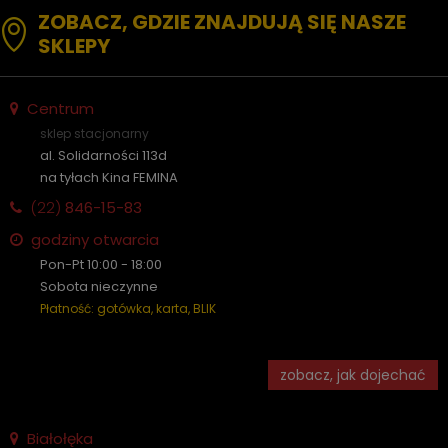
ZOBACZ, GDZIE ZNAJDUJĄ SIĘ NASZE
SKLEPY
Centrum
sklep stacjonarny
al. Solidarności 113d
na tyłach Kina FEMINA
(22)
846-15-83
godziny otwarcia
Pon-Pt 10:00 - 18:00
Sobota nieczynne
Płatność: gotówka, karta, BLIK
zobacz, jak dojechać
Białołęka