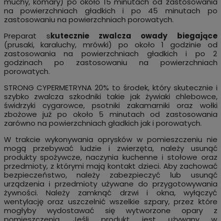
muchy, komary) po około 15 minutach od zastosowania
na powierzchniach gładkich i po 45 minutach po
zastosowaniu na powierzchniach porowatych.
Preparat s
kutecznie zwalcza owady biegające
(prusaki, karaluchy, mrówki) po około 1 godzinie od
zastosowania na powierzchniach gładkich i po 2
godzinach po zastosowaniu na powierzchniach
porowatych.
STRONG CYPERMETRYNA 20% to środek, który skutecznie i
szybko zwalcza szkodniki takie jak żywiaki chlebowce,
świdrzyki cygarowce, psotniki zakamarniki oraz wołki
zbożowe już po około 5 minutach od zastosowania
zarówno na powierzchniach gładkich jak i porowatych.
W trakcie wykonywania oprysków w pomieszczeniu nie
mogą przebywać ludzie i zwierzęta, należy usunąć
produkty spożywcze, naczynia kuchenne i stołowe oraz
przedmioty, z którymi mają kontakt dzieci. Aby zachować
bezpieczeństwo, należy zabezpieczyć lub usunąć
urządzenia i przedmioty używane do przygotowywania
żywności. Należy zamknąć drzwi i okna, wyłączyć
wentylację oraz uszczelnić wszelkie szpary, przez które
mogłyby wydostawać się wytworzone opary z
pomieszczenia. Jeśli produkt jest używany w