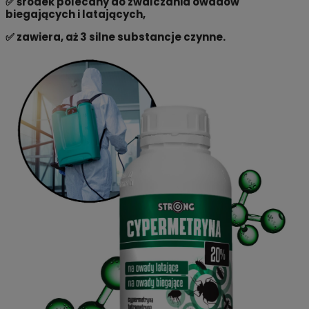
✅ środek polecany do zwalczania owadów
biegających i latających,
✅ zawiera, aż 3 silne substancje czynne.