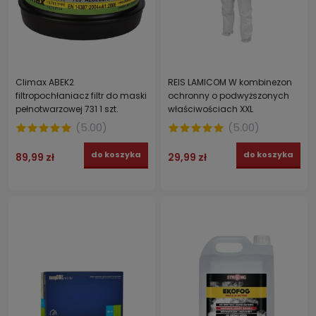
Climax ABEK2
REIS LAMICOM W kombinezon
filtropochłaniacz filtr do maski
ochronny o podwyższonych
pełnotwarzowej 731 1 szt.
właściwościach XXL
(
5.00
)
(
5.00
)
do koszyka
do koszyka
89,99 zł
29,99 zł