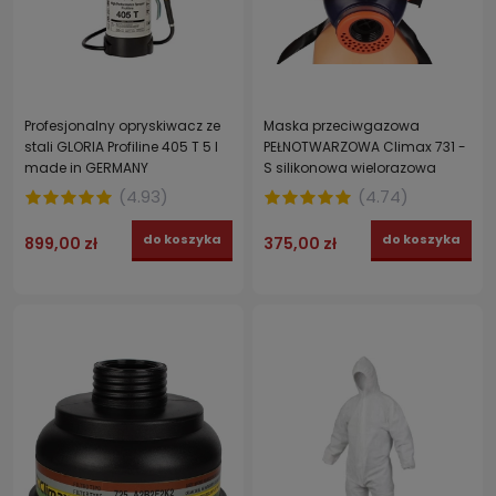
Profesjonalny opryskiwacz ze
Maska przeciwgazowa
stali GLORIA Profiline 405 T 5 l
PEŁNOTWARZOWA Climax 731 -
made in GERMANY
S silikonowa wielorazowa
(
4.93
)
(
4.74
)
do koszyka
do koszyka
899,00 zł
375,00 zł