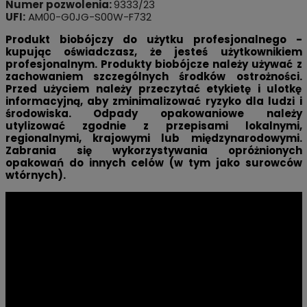
Numer pozwolenia:
9333/23
UFI:
AM00-G0JG-S00W-F732
Produkt biobójczy do użytku profesjonalnego -
kupując oświadczasz, że jesteś użytkownikiem
profesjonalnym. Produkty biobójcze należy używać z
zachowaniem szczególnych środków ostrożności.
Przed użyciem należy przeczytać etykietę i ulotkę
informacyjną, aby zminimalizować ryzyko dla ludzi i
środowiska. Odpady opakowaniowe należy
utylizować zgodnie z przepisami lokalnymi,
regionalnymi, krajowymi lub międzynarodowymi.
Zabrania się wykorzystywania opróżnionych
opakowań do innych celów (w tym jako surowców
wtórnych).