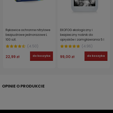
Rękawice ochronne nitrylowe
EKOFOG ekologiczny i
bezpudrowe jednorazowe L
bezpieczny nośnik do
100 szt.
oprysków i zamgławiania 5 l
(
4.50
)
(
4.96
)
do koszyka
do koszyka
22,99 zł
99,00 zł