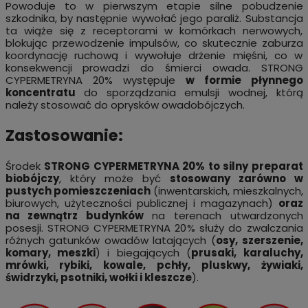
Powoduje to w pierwszym etapie silne pobudzenie
szkodnika, by następnie wywołać jego paraliż. Substancja
ta wiąże się z receptorami w komórkach nerwowych,
blokując przewodzenie impulsów, co skutecznie zaburza
koordynację ruchową i wywołuje drżenie mięśni, co w
konsekwencji prowadzi do śmierci owada. STRONG
CYPERMETRYNA 20% występuje
w formie płynnego
koncentratu
do sporządzania emulsji wodnej, którą
należy stosować do oprysków owadobójczych.
Zastosowanie:
Środek
STRONG CYPERMETRYNA 20% to silny preparat
biobójczy
, który może być
stosowany zarówno w
pustych pomieszczeniach
(inwentarskich, mieszkalnych,
biurowych, użyteczności publicznej i magazynach)
oraz
na zewnątrz budynków
na terenach utwardzonych
posesji. STRONG CYPERMETRYNA 20% służy do zwalczania
różnych gatunków owadów latających (
osy, szerszenie,
komary, meszki
) i biegających (
prusaki, karaluchy,
mrówki, rybiki, kowale, pchły, pluskwy, żywiaki,
świdrzyki, psotniki, wołki i kleszcze
).