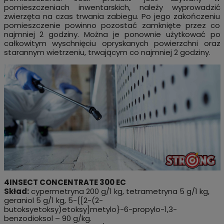
pomieszczeniach inwentarskich, należy wyprowadzić
zwierzęta na czas trwania zabiegu. Po jego zakończeniu
pomieszczenie powinno pozostać zamknięte przez co
najmniej 2 godziny. Można je ponownie użytkować po
całkowitym wyschnięciu opryskanych powierzchni oraz
starannym wietrzeniu, trwającym co najmniej 2 godziny.
4INSECT CONCENTRATE 300 EC
Skład:
cypermetryna 200 g/1 kg, tetrametryna 5 g/1 kg,
geraniol 5 g/1 kg, 5-{[2-(2-
butoksyetoksy)etoksy]metylo}-6-propylo-1,3-
benzodioksol – 90 g/kg.