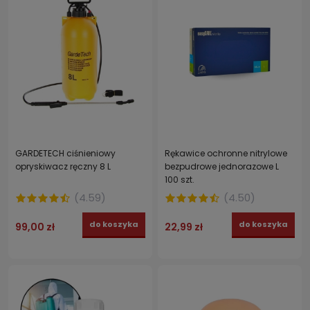
GARDETECH ciśnieniowy
Rękawice ochronne nitrylowe
opryskiwacz ręczny 8 L
bezpudrowe jednorazowe L
100 szt.
(
4.59
)
(
4.50
)
do koszyka
do koszyka
99,00 zł
22,99 zł