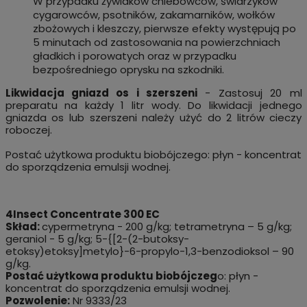
W przypadku żywiaków chlebowców, świdrzyków
cygarowców, psotników, zakamarników, wołków
zbożowych i kleszczy, pierwsze efekty występują po
5 minutach od zastosowania na powierzchniach
gładkich i porowatych oraz w przypadku
bezpośredniego oprysku na szkodniki.
Likwidacja gniazd os i szerszeni
- Zastosuj 20 ml
preparatu na każdy 1 litr wody. Do likwidacji jednego
gniazda os lub szerszeni należy użyć do 2 litrów cieczy
roboczej.
Postać użytkowa produktu biobójczego: płyn - koncentrat
do sporządzenia emulsji wodnej.
4Insect Concentrate 300 EC
Skład:
cypermetryna - 200 g/kg; tetrametryna – 5 g/kg;
geraniol - 5 g/kg; 5-{[2-(2-butoksy-
etoksy)etoksy]metylo}-6-propylo-1,3-benzodioksol – 90
g/kg.
Postać użytkowa produktu biobójczeg
o: płyn -
koncentrat do sporządzenia emulsji wodnej.
Pozwolenie:
Nr 9333/23