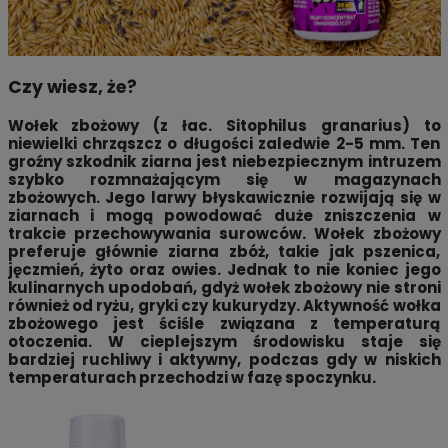
Czy wiesz, że?
Wołek zbożowy (z łac. Sitophilus granarius) to
niewielki chrząszcz o długości zaledwie 2-5 mm. Ten
groźny szkodnik ziarna jest niebezpiecznym intruzem
szybko rozmnażającym się w magazynach
zbożowych. Jego larwy błyskawicznie rozwijają się w
ziarnach i mogą powodować duże zniszczenia w
trakcie przechowywania surowców. Wołek zbożowy
preferuje głównie ziarna zbóż, takie jak pszenica,
jęczmień, żyto oraz owies. Jednak to nie koniec jego
kulinarnych upodobań, gdyż wołek zbożowy nie stroni
również od ryżu, gryki czy kukurydzy. Aktywność wołka
zbożowego jest ściśle związana z temperaturą
otoczenia. W cieplejszym środowisku staje się
bardziej ruchliwy i aktywny, podczas gdy w niskich
temperaturach przechodzi w fazę spoczynku.