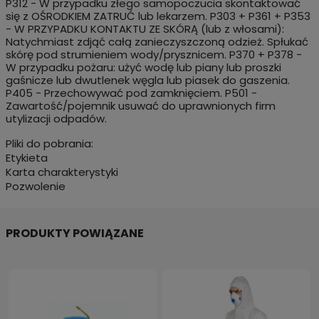
P312 - W przypadku złego samopoczucia skontaktować
się z OŚRODKIEM ZATRUĆ lub lekarzem. P303 + P361 + P353
- W PRZYPADKU KONTAKTU ZE SKÓRĄ (lub z włosami):
Natychmiast zdjąć całą zanieczyszczoną odzież. Spłukać
skórę pod strumieniem wody/prysznicem. P370 + P378 -
W przypadku pożaru: użyć wodę lub piany lub proszki
gaśnicze lub dwutlenek węgla lub piasek do gaszenia.
P405 - Przechowywać pod zamknięciem. P501 -
Zawartość/pojemnik usuwać do uprawnionych firm
utylizacji odpadów.
Pliki do pobrania:
Etykieta
Karta charakterystyki
Pozwolenie
PRODUKTY POWIĄZANE