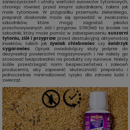
zanieczyszczeń i utraty wartości surowców tytoniowych,
chroniąc również przed innymi szkodnikami, takimi jak
mole tytoniowe. W przypadku przemysłu zielarskiego,
preparat doskonale może się sprawdzić w zwalczaniu
szkodników, które mogą zagrażać jakości
przechowywanych ziół i przypraw. STRONG to środek na
szkodniki, który może pomóc w zabezpieczeniu
suszarni
tytoniu, ziół i przypraw
przed destrukcyjną aktywnością
insektów, takich jak
żywiak chlebowiec
czy
świdrzyk
cygarowiec
. Oprysk owadobójczy służy jedynie do
dezynsekcji powierzchni magazynowych i nie należy go
stosować bezpośrednio na produkty czy surowce. Należy
ściśle przestrzegać norm bezpieczeństwa i zaleceń
producenta, aby zapewnić skuteczność preparatu i
jednocześnie minimalizować ryzyko dla zdrowia ludzi i
zwierząt.