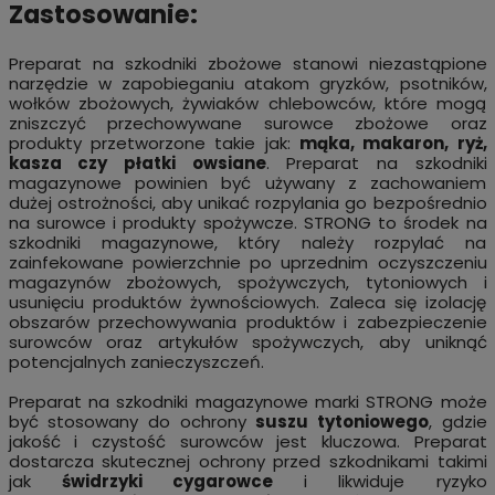
Zastosowanie:
Preparat na szkodniki zbożowe stanowi niezastąpione
narzędzie w zapobieganiu atakom gryzków, psotników,
wołków zbożowych, żywiaków chlebowców, które mogą
zniszczyć przechowywane surowce zbożowe oraz
produkty przetworzone takie jak:
mąka, makaron, ryż,
kasza czy płatki owsiane
. Preparat na szkodniki
magazynowe powinien być używany z zachowaniem
dużej ostrożności, aby unikać rozpylania go bezpośrednio
na surowce i produkty spożywcze. STRONG to środek na
szkodniki magazynowe, który należy rozpylać na
zainfekowane powierzchnie po uprzednim oczyszczeniu
magazynów zbożowych, spożywczych, tytoniowych i
usunięciu produktów żywnościowych. Zaleca się izolację
obszarów przechowywania produktów i zabezpieczenie
surowców oraz artykułów spożywczych, aby uniknąć
potencjalnych zanieczyszczeń.
Preparat na szkodniki magazynowe marki STRONG może
być stosowany do ochrony
suszu tytoniowego
, gdzie
jakość i czystość surowców jest kluczowa. Preparat
dostarcza skutecznej ochrony przed szkodnikami takimi
jak
świdrzyki cygarowce
i likwiduje ryzyko