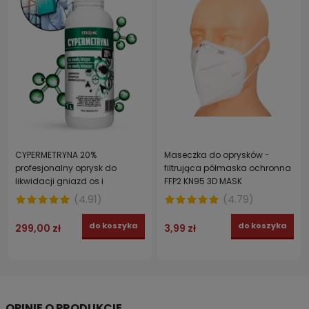
CYPERMETRYNA 20%
Maseczka do oprysków -
profesjonalny oprysk do
filtrująca półmaska ochronna
likwidacji gniazd os i
FFP2 KN95 3D MASK
szerszeni. Środek do
(
4.91
)
(
4.79
)
zwalczania owadów
latających i biegających
do koszyka
do koszyka
299,00 zł
3,99 zł