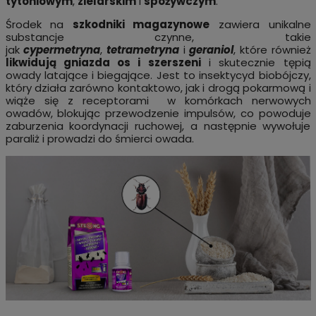
tytoniowym
,
zielarskim
i
spożywczym
.
Środek na
szkodniki magazynowe
zawiera unikalne
substancje czynne, takie
jak
cypermetryna
,
tetrametryna
i
geraniol
, które również
likwidują gniazda os i szerszeni
i skutecznie tępią
owady latające i biegające. Jest to insektycyd biobójczy,
który działa zarówno kontaktowo, jak i drogą pokarmową i
wiąże się z receptorami w komórkach nerwowych
owadów, blokując przewodzenie impulsów, co powoduje
zaburzenia koordynacji ruchowej, a następnie wywołuje
paraliż i prowadzi do śmierci owada.