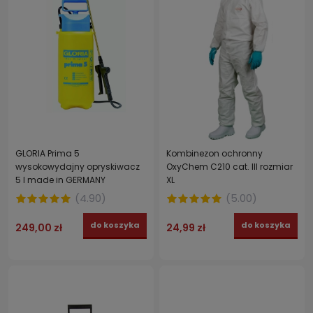
GLORIA Prima 5
Kombinezon ochronny
wysokowydajny opryskiwacz
OxyChem C210 cat. III rozmiar
5 l made in GERMANY
XL
(
4.90
)
(
5.00
)
do koszyka
do koszyka
249,00 zł
24,99 zł