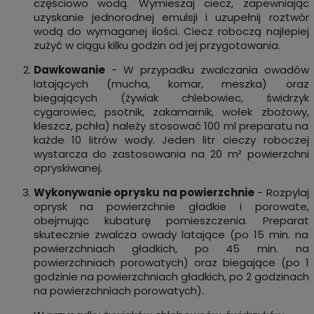
częściowo wodą. Wymieszaj ciecz, zapewniając
uzyskanie jednorodnej emulsji i uzupełnij roztwór
wodą do wymaganej ilości. Ciecz roboczą najlepiej
zużyć w ciągu kilku godzin od jej przygotowania.
Dawkowanie
- W przypadku zwalczania owadów
latających (mucha, komar, meszka) oraz
biegających (żywiak chlebowiec, świdrzyk
cygarowiec, psotnik, zakamarnik, wołek zbożowy,
kleszcz, pchła) należy stosować 100 ml preparatu na
każde 10 litrów wody. Jeden litr cieczy roboczej
wystarcza do zastosowania na 20 m² powierzchni
opryskiwanej.
Wykonywanie oprysku na powierzchnie
- Rozpylaj
oprysk na powierzchnie gładkie i porowate,
obejmując kubaturę pomieszczenia. Preparat
skutecznie zwalcza owady latające (po 15 min. na
powierzchniach gładkich, po 45 min. na
powierzchniach porowatych) oraz biegające (po 1
godzinie na powierzchniach gładkich, po 2 godzinach
na powierzchniach porowatych).