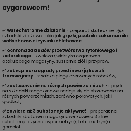
cygarowcem!
✅ wszechstronne działanie
- preparat skutecznie tępi
szkodniki zbożowe takie jak
gryzki
,
psotniki
,
zakamarniki
,
wołki zbożowe
i
żywiaki chlebowce
,
✅ ochrona zakładów przetwórstwa tytoniowego i
zielarskiego
- zwalcza świdrzyka cygarowca
atakującego magazyny, suszarnie ziół i przypraw,
✅ zabezpiecza ogrody przed inwazją kowali
tramwajarzy
-
zwalcza plagę czerwonych robaków,
✅ zastosowanie na różnych powierzchniach
-
oprysk
na szkodniki magazynowe nadaje się do stosowania na
różnych powierzchniach, zarówno porowatych, jak i
gładkich,
✅ zawiera aż 3 substancje aktywne!
-
preparat na
szkodniki zbożowe i magazynowe zawiera 3 silne
substancje czynne: cypermetrynę, tetrametrynę i
geraniol,