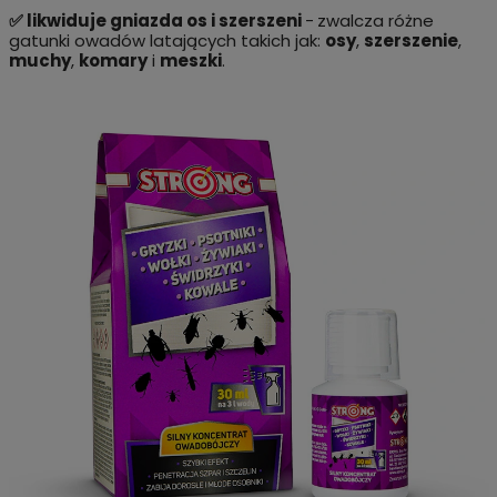
✅ likwiduje gniazda os i szerszeni
-
zwalcza różne
gatunki owadów latających takich jak:
osy
,
szerszenie
,
muchy
,
komary
i
meszki
.