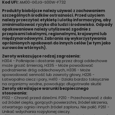
Kod UFI:
AM00-G0JG-S00W-F732
Produkty biobójcze należy używać z zachowaniem
szczególnych środków ostrożności. Przed użyciem
należy przeczytać etykietę i ulotkę informacyjną, aby
zminimalizować ryzyko dla ludzi i środowiska. Odpady
opakowaniowe należy utylizować zgodnie z
przepisami lokalnymi, regionalnymi, krajowymi lub
międzynarodowymi. Zabrania się wykorzystywania
opróżnionych opakowań do innych celów (w tym jako
surowców wtórnych).
Zwroty wskazujące rodzaj zagrożenia:
H304 - Połknięcie i dostanie się przez drogi oddechowe
może grozić śmiercią, H335 - Może powodować
podrażnienie dróg oddechowych, H336 - Może
spowodować senność lub zawroty głowy, H226 -
Łatwopalna ciecz i pary, H410 - Działa bardzo toksycznie
na organizmy wodne, powodując długotrwałe skutki
Zwroty określające warunki bezpiecznego
stosowania:
P102 - Chronić przed dziećmi. P210 - Przechowywać z dala
od źródeł ciepła, gorących powierzchni, źródeł iskrzenia,
otwartego ognia i innych źródeł zapłonu. Nie palić. P261 -
Unikać wdychania rozpylonej cieczy.