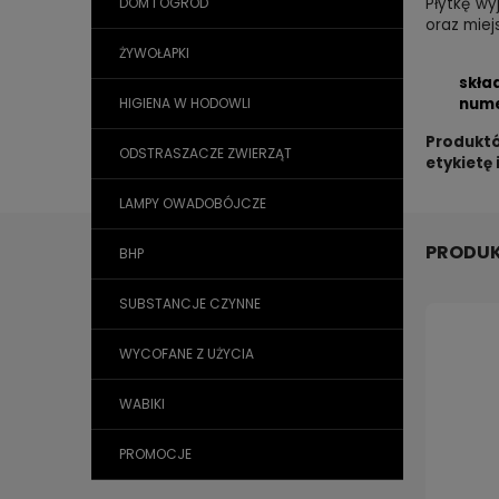
Płytkę wy
DOM I OGRÓD
oraz miej
ŻYWOŁAPKI
skła
nume
HIGIENA W HODOWLI
Produktó
ODSTRASZACZE ZWIERZĄT
etykietę
LAMPY OWADOBÓJCZE
PRODUK
BHP
SUBSTANCJE CZYNNE
WYCOFANE Z UŻYCIA
WABIKI
PROMOCJE