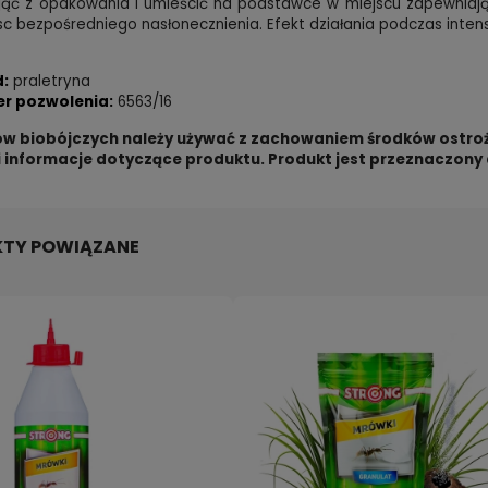
jąć z opakowania i umieścić na podstawce w miejscu zapewniają
sc bezpośredniego nasłonecznienia. Efekt działania podczas intens
d:
praletryna
r pozwolenia:
6563/16
w biobójczych należy używać z zachowaniem środków ostroż
 i informacje dotyczące produktu. Produkt jest przeznaczony
TY POWIĄZANE