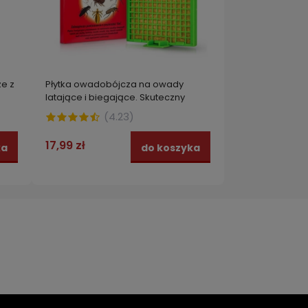
e z
Płytka owadobójcza na owady
latające i biegające. Skuteczny
środek na muchy, meszki, komary,
(
4.23
)
mole, pchły, mrówki PŁYTKA NA
OWADY CULEX
17,99 zł
ka
do koszyka