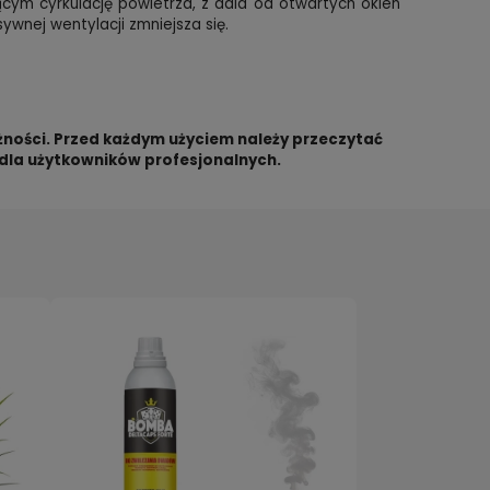
cym cyrkulację powietrza, z dala od otwartych okien
ywnej wentylacji zmniejsza się.
ności. Przed każdym użyciem należy przeczytać
 dla użytkowników profesjonalnych.