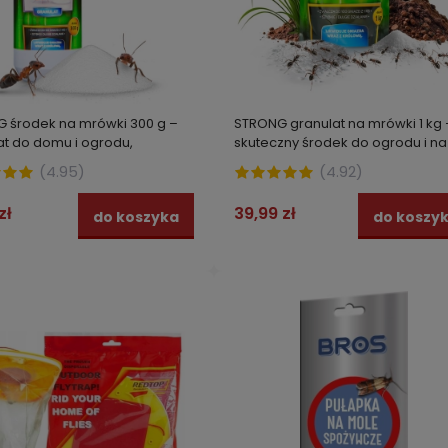
 środek na mrówki 300 g –
STRONG granulat na mrówki 1 kg 
at do domu i ogrodu,
skuteczny środek do ogrodu i na
zna trutka na mrówki
posesję, trutka na mrówki
(
4.95
)
(
4.92
)
zł
39,99 zł
do koszyka
do koszy
ine 2,5 Flow oprysk o szybkim
Pułapka na OSY i MUCHY z pł
niu na KARALUCHY i MUCHY 1 l
wabiącym BROS 200 ml
0 zł
29,99 zł
do koszyka
do kos