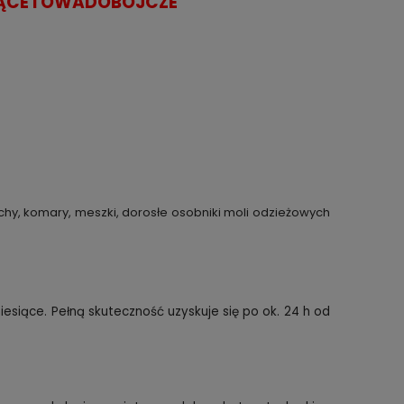
JĄCE I OWADOBÓJCZE
hy, komary, meszki, dorosłe osobniki moli odzieżowych
esiące. Pełną skuteczność uzyskuje się po ok. 24 h od