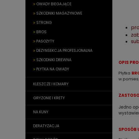
OWADY BIEGAJĄCE
SZKODNIKI MAGAZYNOWE
STRONG
pro
BROS
za
sub
PASOŻYTY
DEZYNSEKCJA PROFESJONALNA
SZKODNIKI DREWNA
OPIS PR
PŁYTKA NA OWADY
Płytka
BR
w pomies
KLESZCZE I KOMARY
ZASTOSO
GRYZONIE I KRETY
Jedno opa
NA KUNY
wystawien
DERATYZACJA
SPOSÓB 