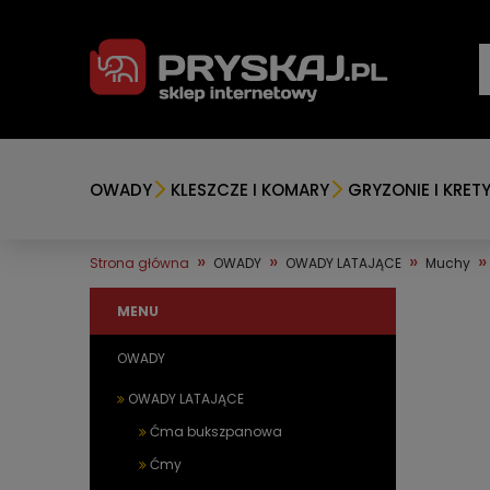
OWADY
KLESZCZE I KOMARY
GRYZONIE I KRET
»
»
»
»
Strona główna
OWADY
OWADY LATAJĄCE
Muchy
MENU
OWADY
OWADY LATAJĄCE
Ćma bukszpanowa
Ćmy