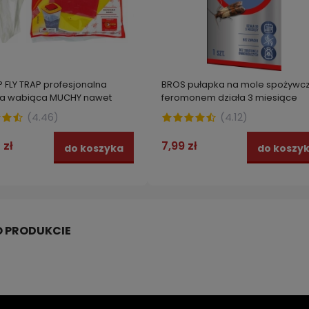
 FLY TRAP profesjonalna
BROS pułapka na mole spożywcz
ka wabiąca MUCHY nawet
feromonem działa 3 miesiące
zt.
(
4.46
)
(
4.12
)
 zł
7,99 zł
do koszyka
do koszy