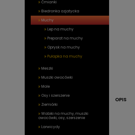
Ćmianki
Biedronka azjatycka
Muchy
Lep na muchy
Preparat na muchy
Oprysk na muchy
Pułapka na muchy
Meszki
Muszki owocówki
Mole
Osy i szerszenie
OPIS
Ziemiórki
Wabiki na muchy, muszki
owocówki, osy, szerszenie
Larwicydy