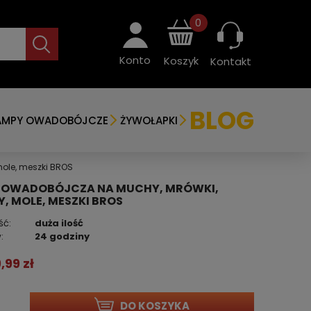
0
Konto
Koszyk
Kontakt
BLOG
AMPY OWADOBÓJCZE
ŻYWOŁAPKI
ole, meszki BROS
 OWADOBÓJCZA NA MUCHY, MRÓWKI,
, MOLE, MESZKI BROS
ść:
duża ilość
:
24 godziny
9,99 zł
DO KOSZYKA