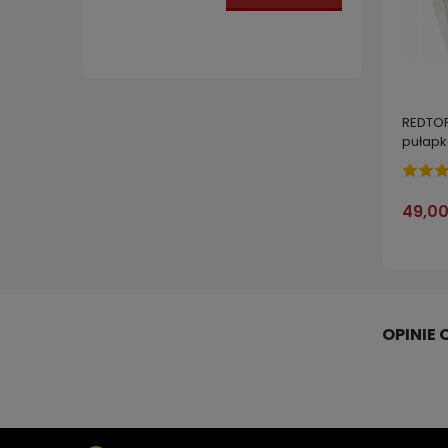
OWADY CULEX
REDTOP
pułap
20000 s
49,00