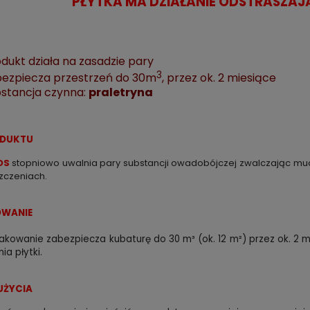
PŁYTKA MA DZIAŁANIE ODSTRASZA
dukt działa na zasadzie pary
3
bezpiecza przestrzeń do 30m
, przez ok. 2 miesiące
stancja czynna:
praletryna
ODUKTU
OS
stopniowo uwalnia pary substancji owadobójczej zwalczając muc
zczeniach.
WANIE
kowanie zabezpiecza kubaturę do 30 m³ (ok. 12 m²) przez ok. 2 mi
ia płytki.
UŻYCIA