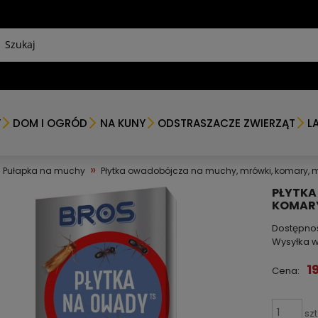
Y
DOM I OGRÓD
NA KUNY
ODSTRASZACZE ZWIERZĄT
L
»
Pułapka na muchy
Płytka owadobójcza na muchy, mrówki, komary, m
PŁYTKA
KOMARY
Dostępno
Wysyłka w
1
Cena:
szt