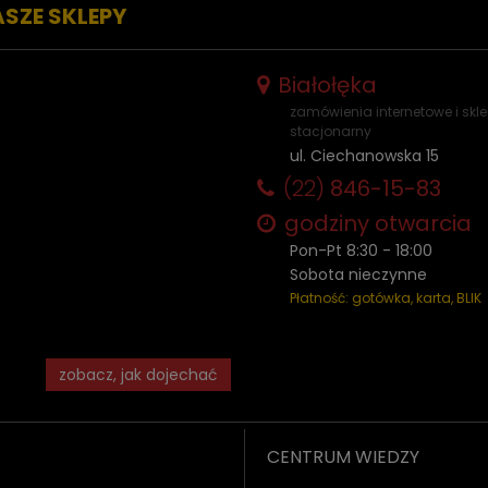
ASZE SKLEPY
Białołęka
zamówienia internetowe i skl
stacjonarny
ul. Ciechanowska 15
(22)
846-15-83
godziny otwarcia
Pon-Pt 8:30 - 18:00
Sobota nieczynne
Płatność: gotówka, karta, BLIK
zobacz, jak dojechać
CENTRUM WIEDZY