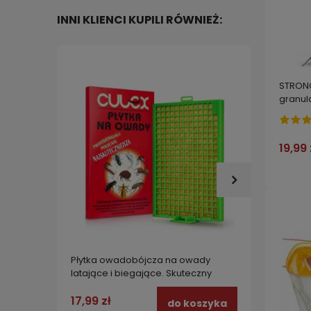
INNI KLIENCI KUPILI RÓWNIEŻ:
STRONG
granul
skutec
19,99 
Płytka owadobójcza na owady
K-Othr
latające i biegające. Skuteczny
działa
środek na muchy, meszki, komary,
mole, pchły, mrówki PŁYTKA NA
17,99 zł
499,0
do koszyka