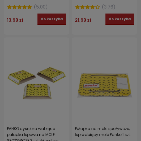
(
5.00
)
(
3.76
)
do koszyka
do koszyka
13,99 zł
21,99 zł
PANKO dysretna wabiąca
Pułapka na mole spożywcze,
pułapka lepowa na MOLE
lep wabiący mole Panko 1 szt.
SPOŻYWCZE 3 sztuki zestaw