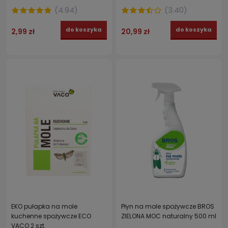
na omacnicę
(
4.94
)
(
3.40
)
do koszyka
do koszyka
2,99 zł
20,99 zł
EKO pułapka na mole
Płyn na mole spożywcze BROS
kuchenne spożywcze ECO
ZIELONA MOC naturalny 500 ml
VACO 2 szt.