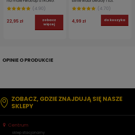
na mole Ferotrap STRONG.
silnie wabi owady 1 szt.
(
4.90
)
(
4.70
)
zobacz
do koszyka
22,95 zł
4,99 zł
więcej
ZOBACZ, GDZIE ZNAJDUJĄ SIĘ NASZE
SKLEPY
Centrum
sklep stacjonarny