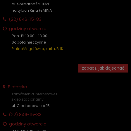
al. Solidarności 113d
na tyłach Kina FEMINA
(22)
846-15-83
godziny otwarcia
Pon-Pt 10:00 - 18:00
Sobota nieczynne
Płatność: gotówka, karta, BLIK
zobacz, jak dojechać
Białołęka
zamówienia internetowe i
sklep stacjonarny
ul. Ciechanowska 15
(22)
846-15-83
godziny otwarcia