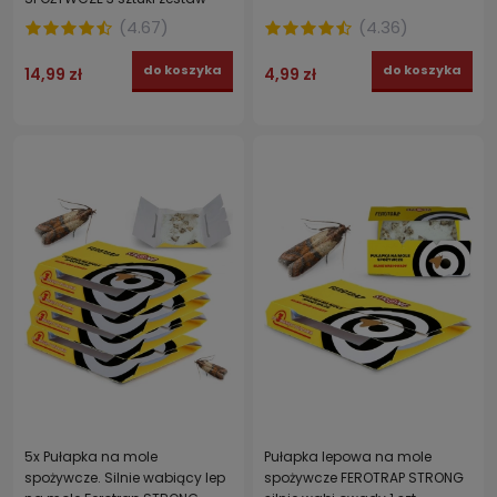
(
4.67
)
(
4.36
)
do koszyka
do koszyka
14,99 zł
4,99 zł
5x Pułapka na mole
Pułapka lepowa na mole
spożywcze. Silnie wabiący lep
spożywcze FEROTRAP STRONG