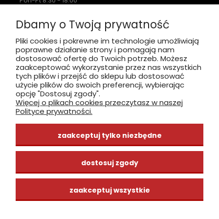
Pon-Pt 8:30 - 18:00
Sobota nieczynne
Dbamy o Twoją prywatność
Płatność: gotówka, karta, BLIK
Pliki cookies i pokrewne im technologie umożliwiają
poprawne działanie strony i pomagają nam
zobacz, jak dojechać
dostosować ofertę do Twoich potrzeb. Możesz
zaakceptować wykorzystanie przez nas wszystkich
tych plików i przejść do sklepu lub dostosować
użycie plików do swoich preferencji, wybierając
opcję "Dostosuj zgody".
Więcej o plikach cookies przeczytasz w naszej
INFORMACJE
Polityce prywatności.
ZAKUPY
zaakceptuj tylko niezbędne
CENTRUM WIEDZY
dostosuj zgody
zaakceptuj wszystkie