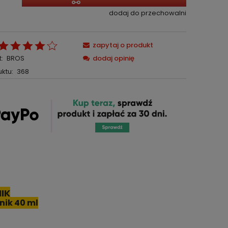
dodaj do przechowalni
zapytaj o produkt
:
BROS
dodaj opinię
ktu:
368
IK
nik 40 ml