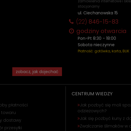
zamówienia internetowe i skl
stacjonarny
ul. Ciechanowska 15
(22)
846-15-83
godziny otwarcia
Pon-Pt 8:30 - 18:00
Sobota nieczynne
Płatność: gotówka, karta, BLIK
zobacz, jak dojechać
CENTRUM WIEDZY
oby płatności
Jak pozbyć się moli spo
odzieżowych?
 towaru
Jak się pozbyć kuny z 
ty dostawy
Zwalczanie ślimaków w 
r przesyłki