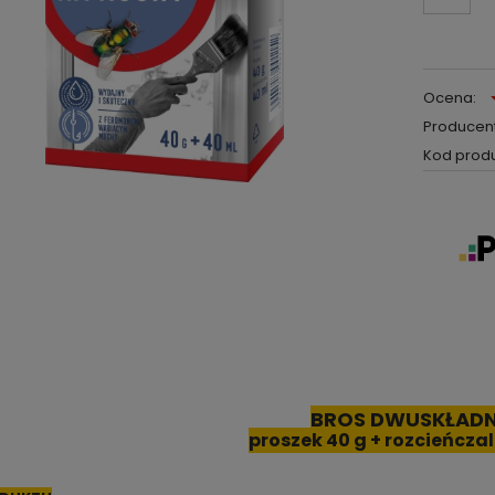
Ocena:
Producent
Kod produ
BROS DWUSKŁADN
proszek 40 g + rozcieńczal