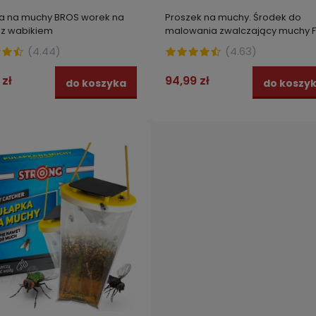
a na muchy BROS worek na
Proszek na muchy. Środek do
z wabikiem
malowania zwalczający muchy 
FLY STRONG 125g
(
4.44
)
(
4.63
)
 zł
94,99 zł
do koszyka
do koszy