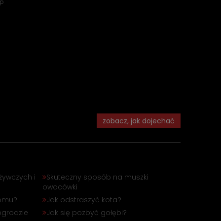
ep
zobacz, jak dojechać
żywczych i
Skuteczny sposób na muszki
owocówki
domu?
Jak odstraszyć kota?
ogrodzie
Jak się pozbyć gołębi?