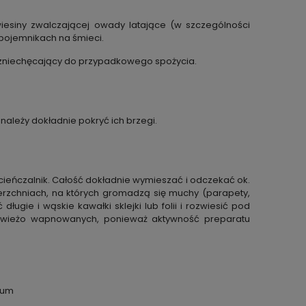
iesiny zwalczającej owady latające (w szczególności
pojemnikach na śmieci.
zniechęcający do przypadkowego spożycia.
należy dokładnie pokryć ich brzegi.
cieńczalnik. Całość dokładnie wymieszać i odczekać
ok.
erzchniach, na których gromadzą się muchy
(parapety,
długie i wąskie kawałki sklejki lub
folii i rozwiesić pod
 i świeżo wapnowanych, ponieważ
aktywność preparatu
ium