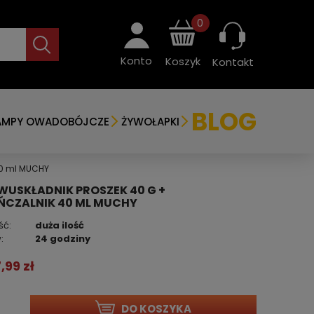
0
Konto
Koszyk
Kontakt
BLOG
AMPY OWADOBÓJCZE
ŻYWOŁAPKI
40 ml MUCHY
WUSKŁADNIK PROSZEK 40 G +
ŃCZALNIK 40 ML MUCHY
ść:
duża ilość
:
24 godziny
7,99 zł
DO KOSZYKA