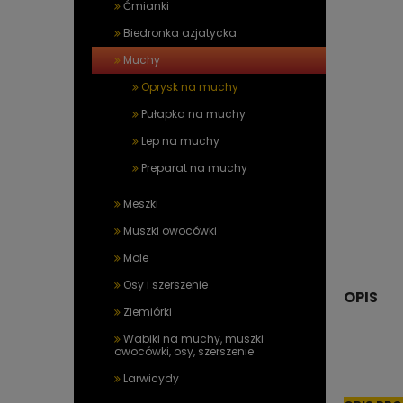
Ćmianki
Biedronka azjatycka
Muchy
Oprysk na muchy
Pułapka na muchy
Lep na muchy
Preparat na muchy
Meszki
Muszki owocówki
Mole
Osy i szerszenie
OPIS
Ziemiórki
Wabiki na muchy, muszki
owocówki, osy, szerszenie
Larwicydy