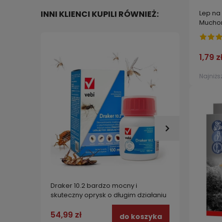
INNI KLIENCI KUPILI RÓWNIEŻ:
Lep na
Mucho
1,79 z
Najniżs
Draker 10.2 bardzo mocny i
Spray 
skuteczny oprysk o długim działaniu
zwalcz
na pluskwy, komary, kleszcze, pchły,
mesze
karaluchy 100 ml
54,99 zł
22,99
do koszyka