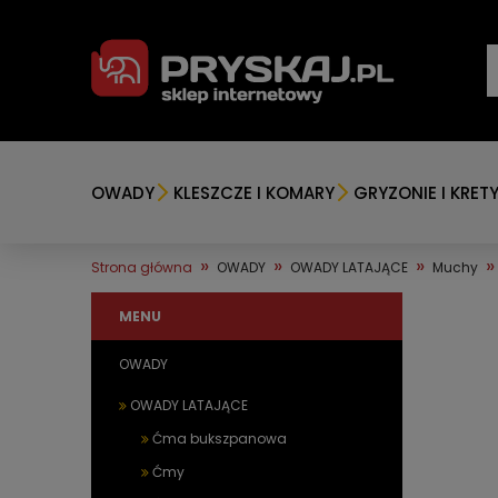
OWADY
KLESZCZE I KOMARY
GRYZONIE I KRET
»
»
»
»
Strona główna
OWADY
OWADY LATAJĄCE
Muchy
MENU
OWADY
OWADY LATAJĄCE
Ćma bukszpanowa
Ćmy