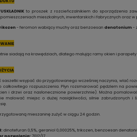
ODUKTU
USKŁADNIK
to proszek z rozcieńczalnikiem do sporządzenia zaw
pomieszczeniach mieszkalnych, inwentarskich i fabrycznych oraz w 
rikozen
- feromon wabiący muchy oraz benzoesan
denatonium
- 
WANIE
tnie siadają na krawędziach, dlatego malując ramy okien i parapety 
UŻYCIA
 saszetki wsypać do przygotowanego wcześniej naczynia, wlać roz
o całkowitego rozpuszczenia. Płyn rozsmarować pędzlem na powi
kien i drzwi oraz nasłonecznione powierzchnie). Można pomalować 
Nie malować miejsc o dużej nasiąkliwości, silnie zabrudzonych
się.
rzygotowaną mieszaninę zużyć w ciągu 24 godzin.
d:
dinotefuran 0,5%, geraniol 0,00025%, trikozen, benzoesan denaton
r pozwolenia:
7012/17