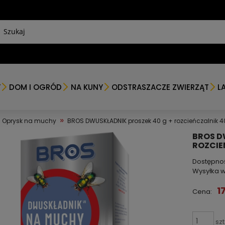
Y
DOM I OGRÓD
NA KUNY
ODSTRASZACZE ZWIERZĄT
L
»
Oprysk na muchy
BROS DWUSKŁADNIK proszek 40 g + rozcieńczalnik 
BROS D
ROZCIE
Dostępno
Wysyłka w
1
Cena:
szt