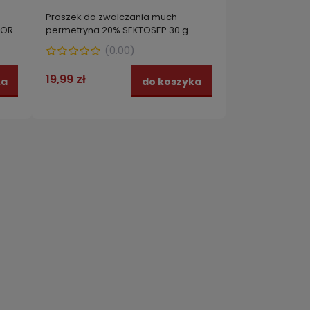
Proszek do zwalczania much
FOR
permetryna 20% SEKTOSEP 30 g
(
0.00
)
19,99 zł
ka
do koszyka