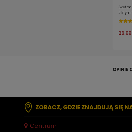
Skutec
silnym
wyłapu
STRONG
26,99
ZOBACZ, GDZIE ZNAJDUJĄ SIĘ N
Centrum