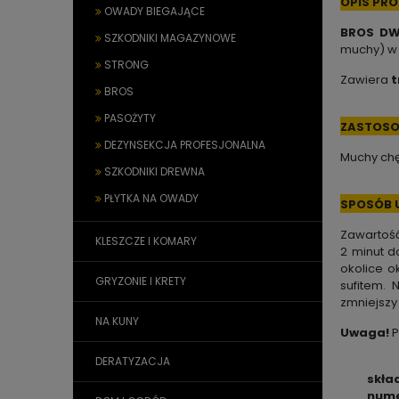
OPIS PR
OWADY BIEGAJĄCE
BROS DW
SZKODNIKI MAGAZYNOWE
muchy) w 
STRONG
Zawiera
t
BROS
PASOŻYTY
ZASTOSO
DEZYNSEKCJA PROFESJONALNA
Muchy chę
SZKODNIKI DREWNA
PŁYTKA NA OWADY
SPOSÓB 
Zawartość
KLESZCZE I KOMARY
2 minut d
okolice o
GRYZONIE I KRETY
sufitem. 
zmniejszy 
NA KUNY
Uwaga!
P
DERATYZACJA
skła
nume