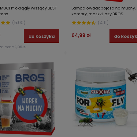
 MUCHY okrągły wiszący BEST
Lampa owadobójcza na muchy,
mox
komary, meszki, osy BROS
(
5.00
)
(
4.11
)
ł
64,99 zł
do koszyka
do koszy
za cena:
1,99 zł
na muchy. Aerozol do
Wabiąca trutka na muchy do
ania much, komarów,
malowania BROS VENIT 100 ml
k, muszek MUCHOZOL 300 ml
 zł
27,99 zł
do koszyka
do kos