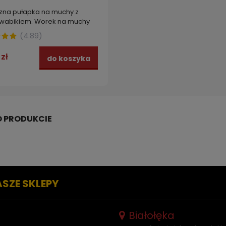
zna pułapka na muchy z
 wabikiem. Worek na muchy
je nawet 80 000 owadów
(
4.89
)
 FLY CATCHER 1 szt.
 zł
do koszyka
ASZE SKLEPY
Białołęka