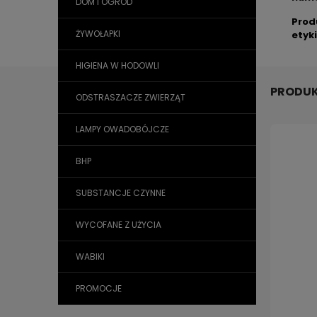
DOM I OGRÓD
Prod
ŻYWOŁAPKI
etyk
HIGIENA W HODOWLI
PRODUK
ODSTRASZACZE ZWIERZĄT
LAMPY OWADOBÓJCZE
BHP
SUBSTANCJE CZYNNE
WYCOFANE Z UŻYCIA
WABIKI
PROMOCJE