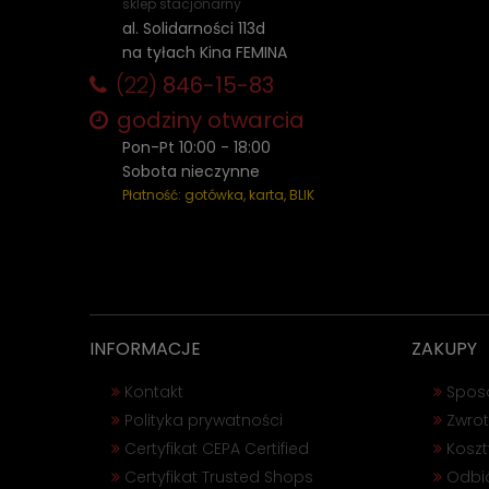
sklep stacjonarny
al. Solidarności 113d
na tyłach Kina FEMINA
(22)
846-15-83
godziny otwarcia
Pon-Pt 10:00 - 18:00
Sobota nieczynne
Płatność: gotówka, karta, BLIK
INFORMACJE
ZAKUPY
Kontakt
Spos
Polityka prywatności
Zwrot
Certyfikat CEPA Certified
Kosz
Certyfikat Trusted Shops
Odbió