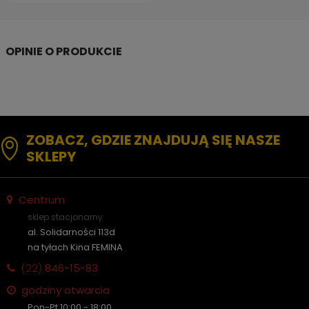
ZOBACZ, GDZIE ZNAJDUJĄ SIĘ NASZE
SKLEPY
Centrum
sklep stacjonarny
al. Solidarności 113d
na tyłach Kina FEMINA
(22)
846-15-83
godziny otwarcia
Pon-Pt 10:00 - 18:00