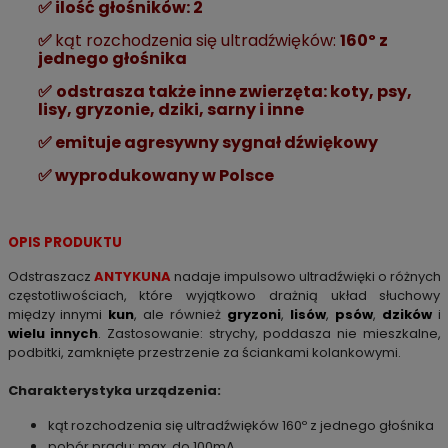
✅ ilość głośników: 2
✅
kąt rozchodzenia się ultradźwięków:
160º z
jednego głośnika
✅
odstrasza także inne zwierzęta: koty, psy,
lisy, gryzonie, dziki, sarny i inne
✅ emituje agresywny sygnał dźwiękowy
✅ wyprodukowany w Polsce
OPIS PRODUKTU
Odstraszacz
ANTYKUNA
nadaje impulsowo ultradźwięki o różnych
częstotliwościach, które wyjątkowo drażnią układ słuchowy
między innymi
kun
, ale również
gryzoni
,
lisów
,
psów
,
dzików
i
wielu innych
. Zastosowanie: strychy, poddasza nie mieszkalne,
podbitki, zamknięte przestrzenie za ściankami kolankowymi.
Charakterystyka urządzenia:
kąt rozchodzenia się ultradźwięków 160º z jednego głośnika
pobór prądu: max. do 100mA