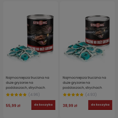
Najmocniejsza trucizna na
Najmocniejsza trucizna na
duże gryzonie na
duże gryzonie na
poddaszach, strychach.
poddaszach, strychach.
STRONG pasta brodifakum 3 x
STRONG pasta brodifakum 2 x
(
4.96
)
(
4.93
)
150 g
150 g
do koszyka
do koszyka
55,99 zł
38,99 zł