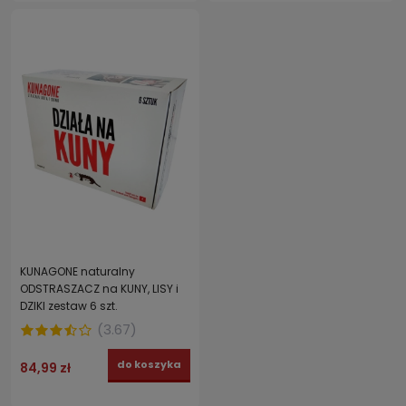
KUNAGONE naturalny
ODSTRASZACZ na KUNY, LISY i
DZIKI zestaw 6 szt.
(
3.67
)
do koszyka
84,99 zł