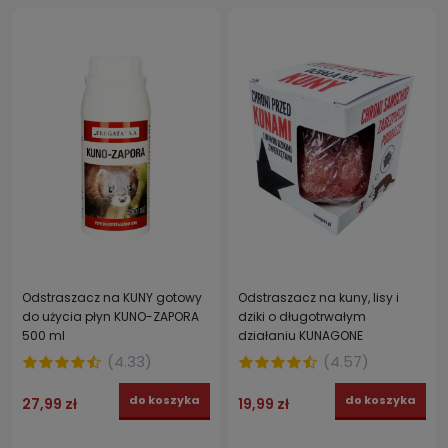
Odstraszacz na KUNY gotowy
Odstraszacz na kuny, lisy i
do użycia płyn KUNO-ZAPORA
dziki o długotrwałym
500 ml
działaniu KUNAGONE
(
4.33
)
(
4.57
)
do koszyka
do koszyka
27,99 zł
19,99 zł