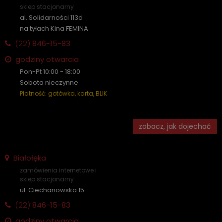
sklep stacjonarny
al. Solidarności 113d
na tyłach Kina FEMINA
(22)
846-15-83
godziny otwarcia
Pon-Pt 10:00 - 18:00
Sobota nieczynne
Płatność: gotówka, karta, BLIK
zobacz, jak dojechać
Białołęka
zamówienia internetowe i
sklep stacjonarny
ul. Ciechanowska 15
(22)
846-15-83
godziny otwarcia