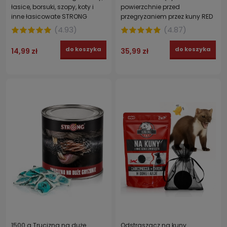
łasice, borsuki, szopy, koty i
powierzchnie przed
inne łasicowate STRONG
przegryzaniem przez kuny RED
100ml
KUNA SPRAY 200 ml
(
4.93
)
(
4.87
)
do koszyka
do koszyka
14,99 zł
35,99 zł
1500 g Trucizna na duże
Odstraszacz na kuny