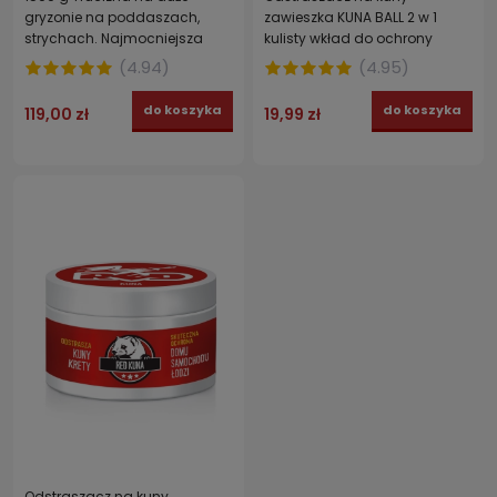
gryzonie na poddaszach,
zawieszka KUNA BALL 2 w 1
strychach. Najmocniejsza
kulisty wkład do ochrony
pasta DIFENAKUM
samochodu i domu
(
4.94
)
(
4.95
)
do koszyka
do koszyka
119,00 zł
19,99 zł
Odstraszacz na kuny,