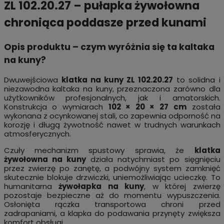
ZL 102.20.27 – pułapka żywołowna
chroniąca poddasze przed kunami
Opis produktu – czym wyróżnia się ta kaltaka
na kuny?
Dwuwejściowa
klatka na kuny ZL 102.20.27
to solidna i
niezawodna kaltaka na kuny, przeznaczona zarówno dla
użytkowników profesjonalnych, jak i amatorskich.
Konstrukcja o wymiarach
102 × 20 × 27 cm
została
wykonana z ocynkowanej stali, co zapewnia odporność na
korozję i długą żywotność nawet w trudnych warunkach
atmosferycznych.
Czuły mechanizm spustowy sprawia, że
klatka
żywołowna na kuny
działa natychmiast po sięgnięciu
przez zwierzę po zanętę, a podwójny system zamknięć
skutecznie blokuje drzwiczki, uniemożliwiając ucieczkę. To
humanitarna
żywołapka na kuny
, w której zwierzę
pozostaje bezpieczne aż do momentu wypuszczenia.
Osłonięta rączka transportowa chroni przed
zadrapaniami, a klapka do podawania przynęty zwiększa
komfort obsługi.