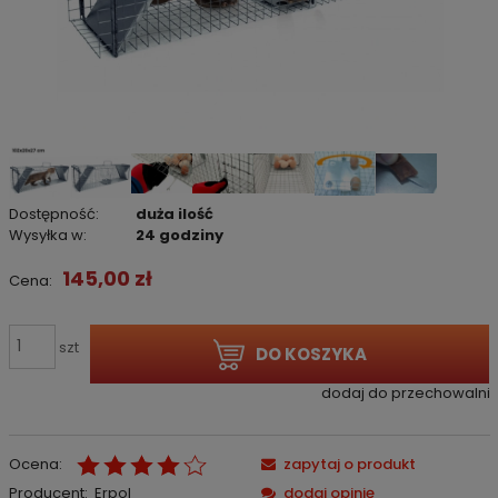
Dostępność:
duża ilość
Wysyłka w:
24 godziny
145,00 zł
Cena:
szt
DO KOSZYKA
dodaj do przechowalni
Ocena:
zapytaj o produkt
Producent:
Erpol
dodaj opinię