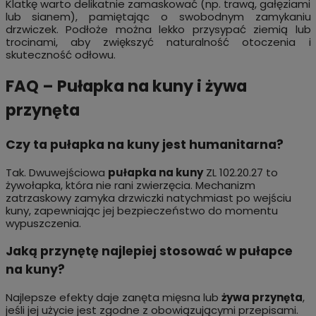
Klatkę warto delikatnie zamaskować (np. trawą, gałęziami
lub sianem), pamiętając o swobodnym zamykaniu
drzwiczek. Podłoże można lekko przysypać ziemią lub
trocinami, aby zwiększyć naturalność otoczenia i
skuteczność odłowu.
FAQ – Pułapka na kuny i żywa
przynęta
Czy ta pułapka na kuny jest humanitarna?
Tak. Dwuwejściowa
pułapka na kuny
ZL 102.20.27 to
żywołapka, która nie rani zwierzęcia. Mechanizm
zatrzaskowy zamyka drzwiczki natychmiast po wejściu
kuny, zapewniając jej bezpieczeństwo do momentu
wypuszczenia.
Jaką przynętę najlepiej stosować w pułapce
na kuny?
Najlepsze efekty daje zanęta mięsna lub
żywa przynęta
,
jeśli jej użycie jest zgodne z obowiązującymi przepisami.