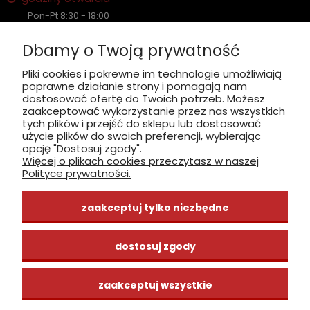
Pon-Pt 8:30 - 18:00
Sobota nieczynne
Dbamy o Twoją prywatność
Płatność: gotówka, karta, BLIK
Pliki cookies i pokrewne im technologie umożliwiają
poprawne działanie strony i pomagają nam
zobacz, jak dojechać
dostosować ofertę do Twoich potrzeb. Możesz
zaakceptować wykorzystanie przez nas wszystkich
tych plików i przejść do sklepu lub dostosować
użycie plików do swoich preferencji, wybierając
opcję "Dostosuj zgody".
Więcej o plikach cookies przeczytasz w naszej
INFORMACJE
Polityce prywatności.
ZAKUPY
zaakceptuj tylko niezbędne
CENTRUM WIEDZY
dostosuj zgody
zaakceptuj wszystkie