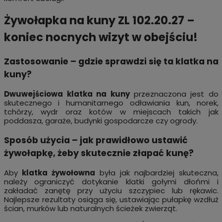
Żywołapka na kuny ZL 102.20.27 –
koniec nocnych wizyt w obejściu!
Zastosowanie – gdzie sprawdzi się ta klatka na
kuny?
Dwuwejściowa
klatka na kuny
przeznaczona jest do
skutecznego i humanitarnego odławiania kun, norek,
tchórzy, wydr oraz kotów w miejscach takich jak
poddasza, garaże, budynki gospodarcze czy ogrody.
Sposób użycia – jak prawidłowo ustawić
żywołapkę, żeby skutecznie złapać kunę?
Aby
klatka żywołowna
była jak najbardziej skuteczna,
należy ograniczyć dotykanie klatki gołymi dłońmi i
zakładać zanętę przy użyciu szczypiec lub rękawic.
Najlepsze rezultaty osiąga się, ustawiając pułapkę wzdłuż
ścian, murków lub naturalnych ścieżek zwierząt.