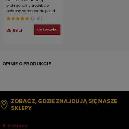
profesjonalny środek do
ochrony samochodu przed
kunami GĘSTY PŁYN RED KUNA
(
4.91
)
200 g
do koszyka
35,99 zł
ZOBACZ, GDZIE ZNAJDUJĄ SIĘ NASZE
SKLEPY
Centrum