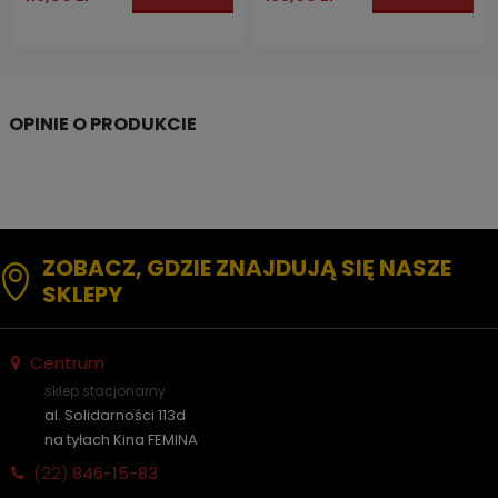
ZOBACZ, GDZIE ZNAJDUJĄ SIĘ NASZE
SKLEPY
Centrum
sklep stacjonarny
al. Solidarności 113d
na tyłach Kina FEMINA
(22)
846-15-83