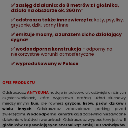
✅
zasięg działania: do 8 metrów z 1 głośnika,
działa na obszarze ok. 360 m²
✅
odstrasza także inne zwierzęta
: koty, psy, lisy,
gryzonie, dziki, sarny i inne
✅
emituje mocny, a zarazem cicho działający
sygnał
✅
wodoodporna konstrukcja
- odporny na
niekorzystne warunki atmosferyczne
✅
wyprodukowany w Polsce
OPIS PRODUKTU
Odstraszacz
ANTYKUNA
nadaje impulsowo ultradźwięki o różnych
częstotliwościach, które wyjątkowo drażnią układ słuchowy
między innymi
kun
, ale również
gryzoni
,
lisów
,
psów
,
dzików
i
wielu innych
. Odstraszacz zabezpiecza parking przed
zwierzętami.
Wodoodporna konstrukcja
zapewnia niezawodne
działanie w każdych warunkach. Odstraszacz wyposażony jest w
5
głośników zapewniających szeroki kąt emisji ultradźwięków
.