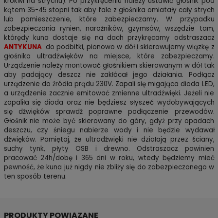
krokwi na strychu). Po przykręceniu należy ustawić głośnik pod
kątem 35-45 stopni tak aby fale z głośnika omiatały cały strych
lub pomieszczenie, które zabezpieczamy. W przypadku
zabezpieczania rynien, narożników, gzymsów, wszędzie tam,
którędy kuna dostaje się na dach przykręcamy odstraszacz
ANTYKUNA
do podbitki, pionowo w dół i skierowujemy wiązkę z
głośnika ultradźwięków na miejsce, które zabezpieczamy.
Urządzenie należy montować głośnikiem skierowanym w dół tak
aby padający deszcz nie zakłócał jego działania. Podłącz
urządzenie do źródła prądu 230V. Zapali się migająca dioda LED,
a urządzenie zacznie emitować zmienne ultradźwięki. Jeżeli nie
zapaliła się dioda oraz nie będziesz słyszeć wydobywających
się dźwięków sprawdź poprawne podłączenie przewodów.
Głośnik nie może być skierowany do góry, gdyż przy opadach
deszczu, czy śniegu nabierze wody i nie będzie wydawał
dźwięków. Pamiętaj, że ultradźwięki nie działają przez ściany,
suchy tynk, płyty OSB i drewno. Odstraszacz powinien
pracować 24h/dobę i 365 dni w roku, wtedy będziemy mieć
pewność, że kuna już nigdy nie zbliży się do zabezpieczonego w
ten sposób terenu.
PRODUKTY POWIĄZANE