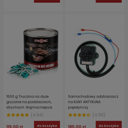
1500 g Trucizna na duże
Samochodowy odstraszacz
gryzonie na poddaszach,
na KUNY ANTYKUNA
strychach. Najmocniejsza
pojedynczy
pasta DIFENAKUM
(
4.94
)
(
4.50
)
do koszyka
do koszyka
119,00 zł
185,00 zł