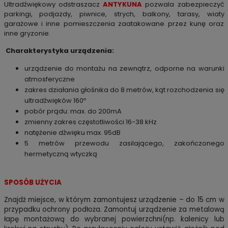
Ultradźwiękowy odstraszacz
ANTYKUNA
pozwala zabezpieczyć
parkingi, podjazdy, piwnice, strych, balkony, tarasy, wiaty
garażowe i inne pomieszczenia zaatakowane przez kunę oraz
inne gryzonie.
Charakterystyka urządzenia:
urządzenie do montażu na
zewnątrz, odporne na warunki
atmosferyczne
zakres działania głośnika do 8 metrów, kąt rozchodzenia się
ultradźwięków 160º
pobór prądu: max. do 200mA
zmienny zakres częstotliwości 16-38 kHz
natężenie dźwięku max. 95dB
5 metrów przewodu zasilającego, zakończonego
hermetyczną wtyczką
SPOSÓB UŻYCIA
Znajdź miejsce, w którym zamontujesz urządzenie – do 15 cm w
przypadku ochrony podłoża. Zamontuj urządzenie za metalową
łapę montażową do wybranej powierzchni(np. kalenicy lub