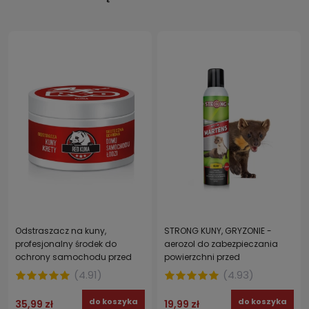
Odstraszacz na kuny,
STRONG KUNY, GRYZONIE -
profesjonalny środek do
aerozol do zabezpieczania
ochrony samochodu przed
powierzchni przed
kunami GĘSTY PŁYN RED KUNA
zabrudzeniami NOT FOR
(
4.91
)
(
4.93
)
200 g
MARTENS 300 ml
do koszyka
do koszyka
35,99 zł
19,99 zł