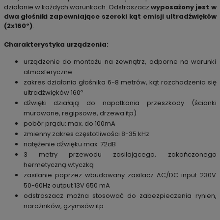
działanie w każdych warunkach. Odstraszacz
wyposażony jest w
dwa głośniki zapewniające szeroki kąt emisji ultradźwięków
(2x160º)
.
Charakterystyka urządzenia:
urządzenie do montażu na zewnątrz, odporne na warunki
atmosferyczne
zakres działania głośnika 6-8 metrów, kąt rozchodzenia się
ultradźwięków 160º
dźwięki działają do napotkania przeszkody (ścianki
murowane, regipsowe, drzewa itp)
pobór prądu: max. do 100mA
zmienny zakres częstotliwości 8-35 kHz
natężenie dźwięku max. 72dB
3 metry przewodu zasilającego, zakończonego
hermetyczną wtyczką
zasilanie poprzez wbudowany zasilacz AC/DC input 230V
50-60Hz output 13V 650 mA
odstraszacz można stosować do zabezpieczenia rynien,
narożników, gzymsów itp.