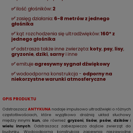
✅
ilość głośników:
2
✅
zasięg działania:
6-8 metrów z jednego
głośnika
✅
kąt rozchodzenia się ultradźwięków:
160º z
jednego głośnika
✅
odstrasza także inne zwierzęta:
koty
,
psy
,
lisy
,
gryzonie
,
dziki
,
sarny
i inne
✅
emituje
agresywny sygnał dźwiękowy
✅
wodoodporna konstrukcja -
odporny na
niekorzystne warunki atmosferyczne
OPIS PRODUKTU
Odstraszacz
ANTYKUNA
nadaje impulsowo ultradźwięki o różnych
częstotliwościach, które wyjątkowo drażnią układ słuchowy
między innymi
kun
, ale również
gryzoni
,
lisów
,
psów
,
dzików
i
wielu innych
. Odstraszacz zabezpiecza dojście zwierząt do
budynku. Wodoodporna konstrukcja zapewnia niezawodne