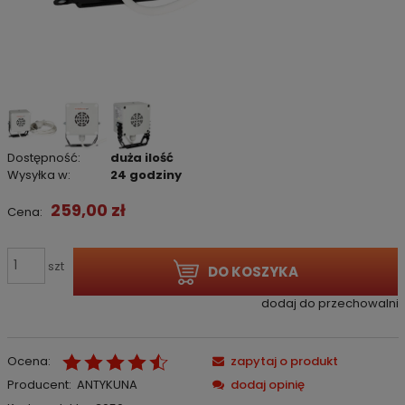
Dostępność:
duża ilość
Wysyłka w:
24 godziny
259,00 zł
Cena:
szt
DO KOSZYKA
dodaj do przechowalni
Ocena:
zapytaj o produkt
Producent:
ANTYKUNA
dodaj opinię