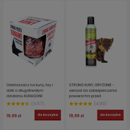
Odstraszacz na kuny, lisy i
STRONG KUNY, GRYZONIE -
dziki o długotrwałym
aerozol do zabezpieczania
działaniu KUNAGONE
powierzchni przed
zabrudzeniami NOT FOR
(
4.57
)
(
4.93
)
MARTENS 300 ml
do koszyka
do koszyka
19,99 zł
19,99 zł