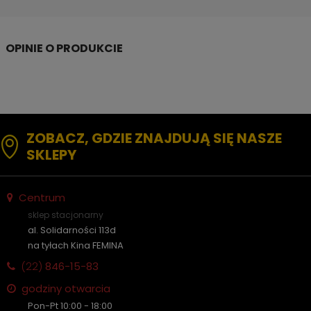
ZOBACZ, GDZIE ZNAJDUJĄ SIĘ NASZE
SKLEPY
Centrum
sklep stacjonarny
al. Solidarności 113d
na tyłach Kina FEMINA
(22)
846-15-83
godziny otwarcia
Pon-Pt 10:00 - 18:00