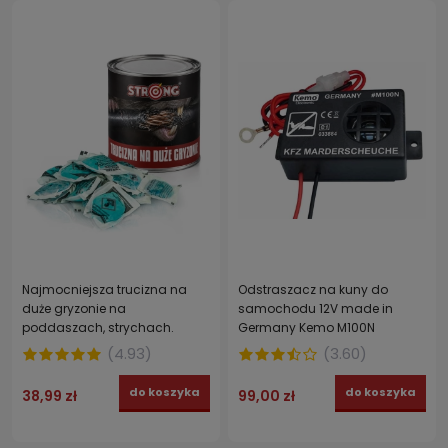
Najmocniejsza trucizna na
Odstraszacz na kuny do
duże gryzonie na
samochodu 12V made in
poddaszach, strychach.
Germany Kemo M100N
STRONG pasta brodifakum 2 x
(
4.93
)
(
3.60
)
150 g
do koszyka
do koszyka
38,99 zł
99,00 zł