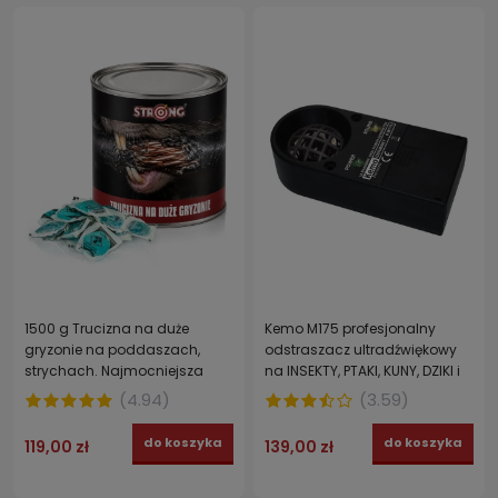
1500 g Trucizna na duże
Kemo M175 profesjonalny
gryzonie na poddaszach,
odstraszacz ultradźwiękowy
strychach. Najmocniejsza
na INSEKTY, PTAKI, KUNY, DZIKI i
pasta DIFENAKUM
GRYZONIE
(
4.94
)
(
3.59
)
do koszyka
do koszyka
119,00 zł
139,00 zł