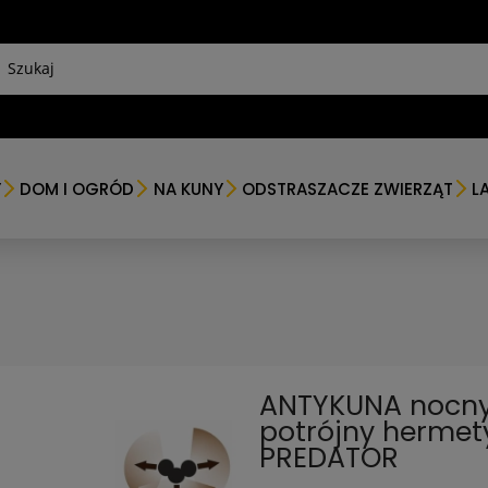
Y
DOM I OGRÓD
NA KUNY
ODSTRASZACZE ZWIERZĄT
L
ANTYKUNA nocny
potrójny hermet
PREDATOR