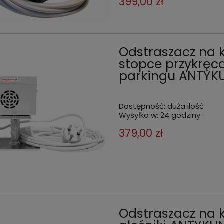
399,00 zł
Odstraszacz na 
stopce przykręc
parkingu ANTYK
Dostępność:
duża ilość
Wysyłka w:
24 godziny
379,00 zł
Odstraszacz na