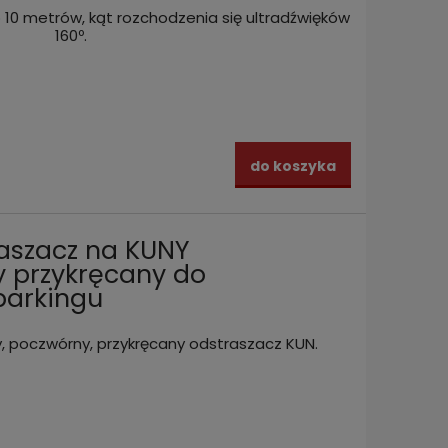
o 10 metrów, kąt rozchodzenia się ultradźwięków
160º.
do koszyka
aszacz na KUNY
y przykręcany do
parkingu
 poczwórny, przykręcany odstraszacz KUN.