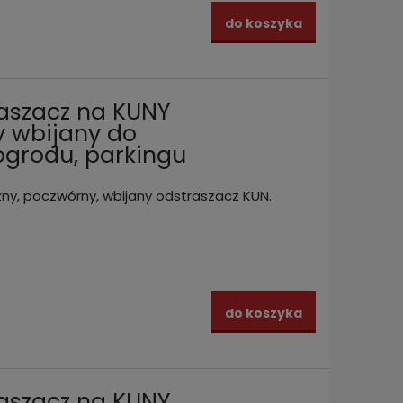
do koszyka
aszacz na KUNY
y wbijany do
ogrodu, parkingu
y, poczwórny, wbijany odstraszacz KUN.
do koszyka
aszacz na KUNY