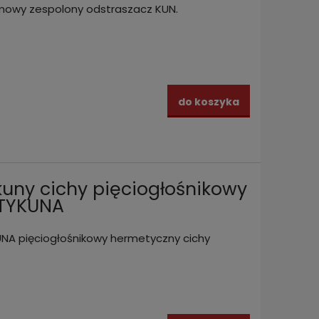
owy zespolony odstraszacz KUN.
do koszyka
kuny cichy pięciogłośnikowy
NTYKUNA
NA pięciogłośnikowy hermetyczny cichy