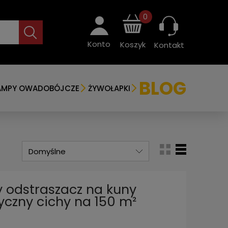
0
Konto
Koszyk
Kontakt
BLOG
AMPY OWADOBÓJCZE
ŻYWOŁAPKI
 odstraszacz na kuny
yczny cichy na 150 m²