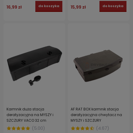
do koszyka
do koszyka
16,99 zł
15,99 zł
Karmnik duża stacja
AF RAT BOX karmnik stacja
deratyzacyjna na MYSZY i
deratyzacyjna chwytacz na
SZCZURY VACO 32 cm
MYSZY i SZCZURY
(
5.00
)
(
4.67
)