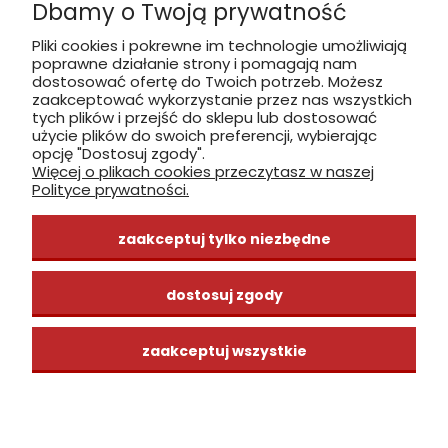
Dbamy o Twoją prywatność
Płatność: gotówka, karta, BLIK
Pliki cookies i pokrewne im technologie umożliwiają
poprawne działanie strony i pomagają nam
zobacz, jak dojechać
dostosować ofertę do Twoich potrzeb. Możesz
zaakceptować wykorzystanie przez nas wszystkich
tych plików i przejść do sklepu lub dostosować
użycie plików do swoich preferencji, wybierając
opcję "Dostosuj zgody".
Więcej o plikach cookies przeczytasz w naszej
INFORMACJE
Polityce prywatności.
ZAKUPY
zaakceptuj tylko niezbędne
CENTRUM WIEDZY
dostosuj zgody
zaakceptuj wszystkie
pokaż pełną wersję strony