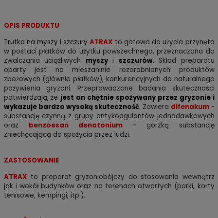
OPIS PRODUKTU
Trutka na myszy i szczury
ATRAX
to gotowa do użycia przynęta
w postaci płatków
do użytku powszechnego
, przeznaczona do
zwalczania uciążliwych
myszy
i
szczurów
. Skład preparatu
oparty jest na mieszaninie rozdrobnionych produktów
zbożowych (głównie płatków), konkurencyjnych do naturalnego
pożywienia gryzoni. Przeprowadzone badania skuteczności
potwierdzają, że
jest on chętnie spożywany przez gryzonie i
wykazuje bardzo wysoką skuteczność
.
Zawiera
difenakum
-
substancję czynną z grupy antykoagulantów jednodawkowych
oraz
benzoesan denatonium
-
gorzką substancję
zniechęcającą do spożycia przez ludzi
.
ZASTOSOWANIE
ATRAX
to preparat gryzoniobójczy do stosowania wewnątrz
jak i wokół budynków oraz na terenach otwartych (parki, korty
tenisowe, kempingi, itp.).