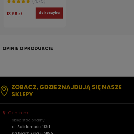
(
4.75
)
do koszyka
13,99 zł
ZOBACZ, GDZIE ZNAJDUJĄ SIĘ NASZE
SKLEPY
Centrum
sklep stacjonarny
al. Solidarności 113d
na tyłach Kina FEMINA