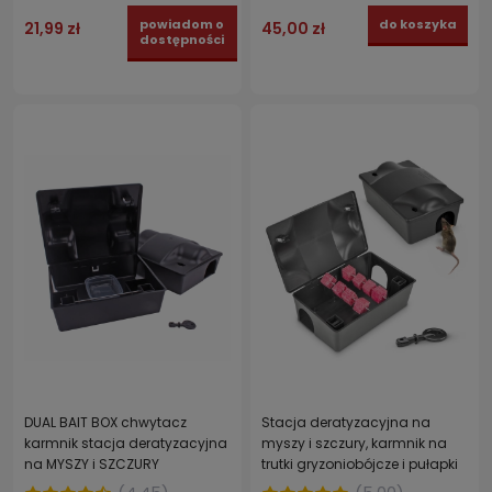
powiadom o
do koszyka
21,99 zł
45,00 zł
dostępności
DUAL BAIT BOX chwytacz
Stacja deratyzacyjna na
karmnik stacja deratyzacyjna
myszy i szczury, karmnik na
na MYSZY i SZCZURY
trutki gryzoniobójcze i pułapki
zatrzaskowe MULTI BAIT BOX