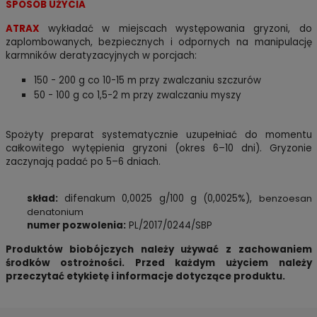
SPOSÓB UŻYCIA
ATRAX
wykładać w miejscach występowania gryzoni, do
zaplombowanych, bezpiecznych i odpornych na manipulację
karmników deratyzacyjnych w porcjach:
150 - 200 g co 10-15 m przy zwalczaniu szczurów
50 - 100 g co 1,5-2 m przy zwalczaniu myszy
Spożyty preparat systematycznie uzupełniać do momentu
całkowitego wytępienia gryzoni (okres 6–10 dni). Gryzonie
zaczynają padać po 5–6 dniach.
skład:
difenakum 0,0025 g/100 g (0,0025%),
benzoesan
denatonium
numer pozwolenia:
PL/2017/0244/SBP
Produktów biobójczych należy używać z zachowaniem
środków ostrożności. Przed każdym użyciem należy
przeczytać etykietę i informacje dotyczące produktu.