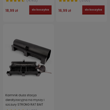
(
4.45
)
(
5.00
)
do koszyka
do koszyka
18,99 zł
16,99 zł
Karmnik duża stacja
deratyzacyjna na myszy i
szczury STRONG RAT BAIT
TUNNEL 33,5 cm