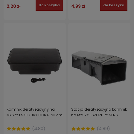
do koszyka
do koszyka
2,20 zł
4,99 zł
Karmnik deratyzacyjny na
Stacja deratyzacyjna karmnik
MYSZY i SZCZURY CORAL 23 cm
na MYSZY i SZCZURY SENS
(
4.80
)
(
4.89
)