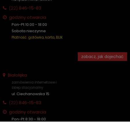
(22)
846-15-83
godziny otwarcia
Pon-Pt 10:00 - 18:00
Sobota nieczynne
Płatność: gotówka, karta, BLIK
zobacz, jak dojechać
Białołęka
zamówienia internetowe i
sklep stacjonarny
ul. Ciechanowska 15
(22)
846-15-83
godziny otwarcia
Pon-Pt 8:30 - 18:00
Sobota nieczynne