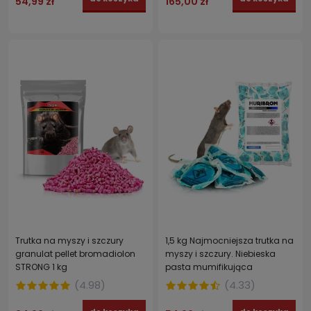
54,99 zł
165,00 zł
Trutka na myszy i szczury
1,5 kg Najmocniejsza trutka na
granulat pellet bromadiolon
myszy i szczury. Niebieska
STRONG 1 kg
pasta mumifikująca
MURIBROM BRODIFAKUM
(
4.98
)
(
4.33
)