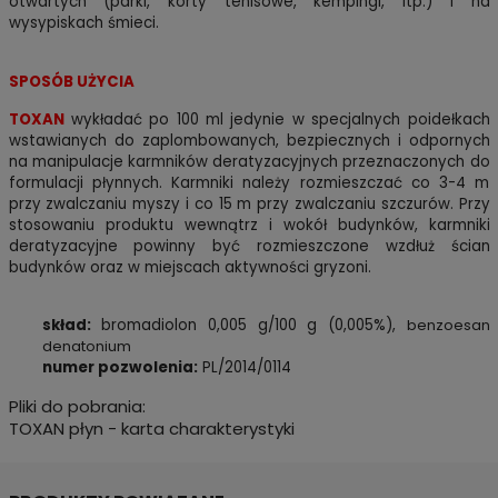
otwartych (parki, korty tenisowe, kempingi, itp.) i na
wysypiskach śmieci.
SPOSÓB UŻYCIA
TOXAN
wykładać po 100 ml jedynie w specjalnych poidełkach
wstawianych do zaplombowanych, bezpiecznych i odpornych
na manipulacje karmników deratyzacyjnych przeznaczonych do
formulacji płynnych. Karmniki należy rozmieszczać co 3-4 m
przy zwalczaniu myszy i co 15 m przy zwalczaniu szczurów. Przy
stosowaniu produktu wewnątrz i wokół budynków, karmniki
deratyzacyjne powinny być rozmieszczone wzdłuż ścian
budynków oraz w miejscach aktywności gryzoni.
skład:
bromadiolon 0,005 g/100 g (0,005%),
benzoesan
denatonium
numer pozwolenia:
PL/2014/0114
Pliki do pobrania:
TOXAN płyn - karta charakterystyki