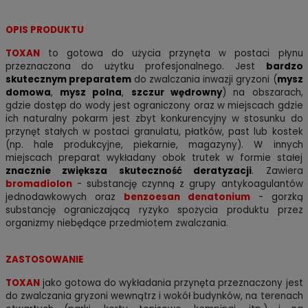
OPIS PRODUKTU
TOXAN
to gotowa do użycia przynęta w postaci płynu
przeznaczona do użytku profesjonalnego. Jest
bardzo
skutecznym preparatem
do zwalczania inwazji gryzoni (
mysz
domowa
,
mysz polna
,
szczur wędrowny
) na obszarach,
gdzie dostęp do wody jest ograniczony oraz w miejscach gdzie
ich naturalny pokarm jest zbyt konkurencyjny w stosunku do
przynęt stałych w postaci granulatu, płatków, past lub kostek
(np. hale produkcyjne, piekarnie, magazyny). W innych
miejscach preparat wykładany obok trutek w formie stałej
znacznie zwiększa skuteczność deratyzacji
. Zawiera
bromadiolon
- substancję czynną z grupy antykoagulantów
jednodawkowych oraz
benzoesan denatonium
- gorzką
substancję ograniczającą ryzyko spożycia produktu przez
organizmy niebędące przedmiotem zwalczania.
ZASTOSOWANIE
TOXAN
jako gotowa do wykładania przynęta przeznaczony jest
do zwalczania gryzoni wewnątrz i wokół budynków, na terenach