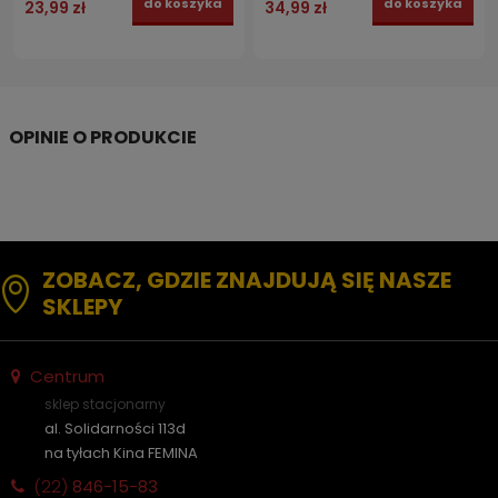
do koszyka
do koszyka
23,99 zł
34,99 zł
ZOBACZ, GDZIE ZNAJDUJĄ SIĘ NASZE
SKLEPY
Centrum
sklep stacjonarny
al. Solidarności 113d
na tyłach Kina FEMINA
(22)
846-15-83