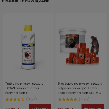
PRODUKTY POWIĄZANE
Trutka na myszy i szczury
5 kg trutka na myszy i szczury
TOXAN płynna trucizna
odporna na wilgoć. Trutka
bromadiolon 1 l
kostka bromadiolon STRONG
(
3.57
)
(
4.95
)
do koszyka
do koszyka