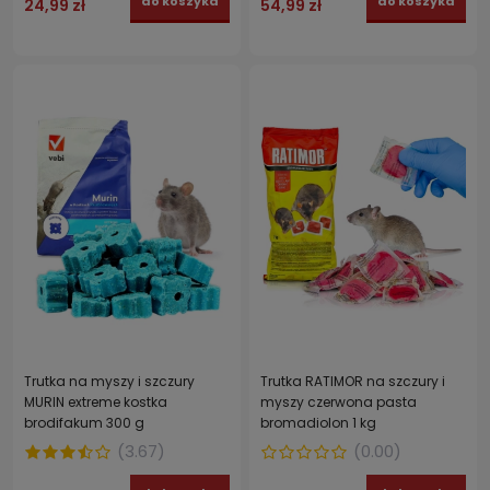
do koszyka
do koszyka
24,99 zł
54,99 zł
Trutka na myszy i szczury
Trutka RATIMOR na szczury i
MURIN extreme kostka
myszy czerwona pasta
brodifakum 300 g
bromadiolon 1 kg
(
3.67
)
(
0.00
)