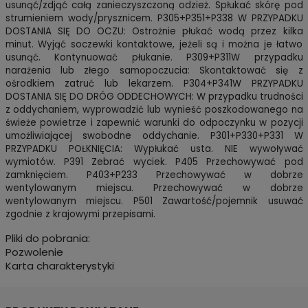
usunąć/zdjąć całą zanieczyszczoną odzież. Spłukać skórę pod
strumieniem wody/prysznicem. P305+P351+P338 W PRZYPADKU
DOSTANIA SIĘ DO OCZU: Ostrożnie płukać wodą przez kilka
minut. Wyjąć soczewki kontaktowe, jeżeli są i można je łatwo
usunąć. Kontynuować płukanie. P309+P311W przypadku
narażenia lub złego samopoczucia: Skontaktować się z
ośrodkiem zatruć lub lekarzem. P304+P341W PRZYPADKU
DOSTANIA SIĘ DO DRÓG ODDECHOWYCH: W przypadku trudności
z oddychaniem, wyprowadzić lub wynieść poszkodowanego na
świeże powietrze i zapewnić warunki do odpoczynku w pozycji
umożliwiającej swobodne oddychanie. P301+P330+P331 W
PRZYPADKU POŁKNIĘCIA: Wypłukać usta. NIE wywoływać
wymiotów. P391 Zebrać wyciek. P405 Przechowywać pod
zamknięciem. P403+P233 Przechowywać w dobrze
wentylowanym miejscu. Przechowywać w dobrze
wentylowanym miejscu. P501 Zawartość/pojemnik usuwać
zgodnie z krajowymi przepisami.
Pliki do pobrania:
Pozwolenie
Karta charakterystyki