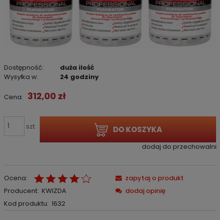
Dostępność:
duża ilość
Wysyłka w:
24 godziny
312,00 zł
Cena:
szt
DO KOSZYKA
dodaj do przechowalni
Ocena:
zapytaj o produkt
Producent:
KWIZDA
dodaj opinię
Kod produktu:
1632