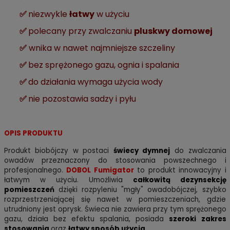
✅
niezwykle
łatwy
w użyciu
✅
polecany przy zwalczaniu
pluskwy domowej
✅
wnika w nawet najmniejsze szczeliny
✅
bez sprężonego gazu, ognia i spalania
✅
do działania wymaga użycia wody
✅
nie pozostawia sadzy i pyłu
OPIS PRODUKTU
Produkt biobójczy w postaci
świecy dymnej
do zwalczania
owadów przeznaczony do stosowania powszechnego i
profesjonalnego.
DOBOL Fumigator
to produkt innowacyjny i
łatwym w użyciu. Umożliwia
całkowitą dezynsekcję
pomieszczeń
dzięki rozpyleniu "mgły" owadobójczej, szybko
rozprzestrzeniającej się nawet w pomieszczeniach, gdzie
utrudniony jest oprysk.
Świeca nie zawiera przy tym sprężonego
gazu, działa bez efektu spalania, posiada
szeroki zakres
stosowania
oraz
łatwy sposób użycia
.