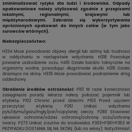
zminimalizować ryzyko dla ludzi i środowiska. Odpady
opakowaniowe należy utylizować zgodnie z przepisami
lokalnymi, regionalnymi, krajowymi lub
międzynarodowymi. Zabrania się wykorzystywania
opróżnionych opakowań do innych celów (w tym jako
surowców wtórnych).
Niebezpieczeństwo:
H334 Może powodować objawy alergii lub astmy lub trudności
w oddychaniu w następstwie wdychania. H318 Powoduje
poważne uszkodzenie oczu. H410 Działa bardzo toksycznie na
organizmy wodne, powodując długotrwałe skutki. H315 Działa
drażniąco na skórę. H335 Może powodować podrażnienie dróg
oddechowy.
Określenie środków ostrożności:
P101 W razie konieczności
zasięgnięcia porady lekarza należy pokazać pojemnik lub
etykietę. P102 Chronić przed dziećmi. P103 Przed użyciem
przeczytać etykietę. P261 Unikać wdychania
pyłu/dymu/gazu/mgły/par/rozpylonej cieczy. P280 Stosować
rękawice ochronne/odzież ochronną/ochronę oczu/ochronę
twarzy. P273 Unikać zrzutów do środowiska. P303+P361+P353 W
PRZYPADKU DOSTANIA SIĘ NA SKÓRĘ (lub na włosy): Natychmiast