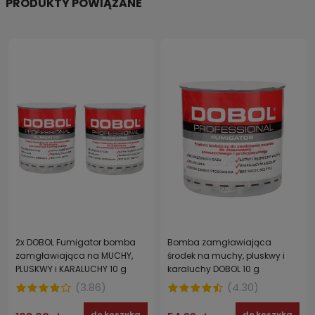
PRODUKTY POWIĄZANE
2x DOBOL Fumigator bomba
Bomba zamgławiająca
zamgławiająca na MUCHY,
środek na muchy, pluskwy i
PLUSKWY i KARALUCHY 10 g
karaluchy DOBOL 10 g
made in France
(
3.86
)
(
4.30
)
do koszyka
do koszyka