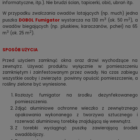
informatyczne, itp.). Nie brudzi ścian, tapicerki, obić, ubrań itp.
W przypadku zwalczania owadów latających (np. much) jedna
3
2
puszka
DOBOL Fumigator
wystarcza na 130 m
(ok. 50 m
), a
owadów biegających (np. pluskiew, karaczanów, pcheł) na 65
3
2
m
(ok. 25 m
).
SPOSÓB UŻYCIA
Przed użyciem zamknąć okna oraz drzwi wychodzące na
zewnątrz. Używać produktu wyłącznie w pomieszczeniu
zamkniętym i zainfestowanym przez owady. Na czas zabiegu
wszystkie osoby i zwierzęta powinny opuścić pomieszczenie, a
rośliny zielone być wyniesione.
Rozłożyć fumigator na środku dezynfekowanego
pomieszczenia.
Zdjąć aluminiowe ochronne wieczko z zewnętrznego
opakowania wykonanego z tworzywa sztucznego i
rozerwać aluminiową torebkę znajdującą się wewnątrz.
Z torebki wyciągnąć puszkę zawierającą środek
owadóbójczy.