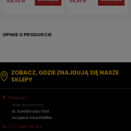
108,00 zł
54,99 zł
ZOBACZ, GDZIE ZNAJDUJĄ SIĘ NASZE
SKLEPY
Centrum
sklep stacjonarny
al. Solidarności 113d
na tyłach Kina FEMINA
(22)
846-15-83