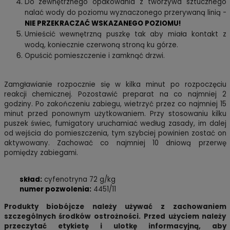
Do zewnętrznego opakowania z tworzywa sztucznego
nalać wody do poziomu wyznaczonego przerywaną linią -
NIE PRZEKRACZAĆ WSKAZANEGO POZIOMU!
Umieścić wewnętrzną puszkę tak aby miała kontakt z
wodą, koniecznie czerwoną stroną ku górze.
Opuścić pomieszczenie i zamknąć drzwi.
Zamgławianie rozpocznie się w kilka minut po rozpoczęciu
reakcji chemicznej. Pozostawić preparat na co najmniej 2
godziny. Po zakończeniu zabiegu, wietrzyć przez co najmniej 15
minut przed ponownym użytkowaniem. Przy stosowaniu kilku
puszek świec, fumigatory uruchamiać według zasady, im dalej
od wejścia do pomieszczenia, tym szybciej powinien zostać on
aktywowany. Zachować co najmniej 10 dniową przerwę
pomiędzy zabiegami.
skład:
cyfenotryna 72 g/kg
numer pozwolenia:
4451/11
Produkty biobójcze należy używać z zachowaniem
szczególnych środków ostrożności. Przed użyciem należy
przeczytać etykietę i ulotkę informacyjną, aby