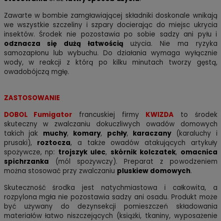
Zawarte w bombie zamgławiającej składniki doskonale wnikają
we wszystkie szczeliny i szpary docierając do miejsc ukrycia
insektów. Środek nie pozostawia po sobie sadzy ani pyłu i
odznacza się dużą łatwością
użycia.
Nie ma ryzyka
samozapłonu lub wybuchu.
Do działania wymaga wyłącznie
wody, w reakcji z którą po kilku minutach tworzy gęstą,
owadobójczą mgłę.
ZASTOSOWANIE
DOBOL Fumigator
francuskiej firmy
KWIZDA
to środek
skuteczny w zwalczaniu dokuczliwych owadów domowych
takich jak
muchy
,
komary
,
pc
hły
,
karaczany
(karaluchy i
prusaki),
roztocza
, a
także owadów atakujących artykuły
spożywcze, np:
trojszyk ulec
,
skórnik kolczatek
,
omacnica
spichrzanka
(mól spożywczy). Preparat z powodzeniem
można stosować przy zwalczaniu
pluskiew domowych
.
Skuteczność środka jest natychmiastowa i całkowita, a
rozpylona mgła nie pozostawia sadzy ani osadu. Produkt może
być używany do dezynsekcji pomieszczeń składowania
materiałów łatwo niszczejących (książki, tkaniny, wyposażenie